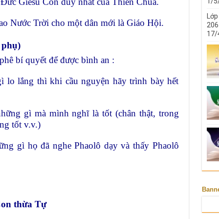
n Đức Giêsu Con duy nhất của Thiên Chúa.
1/5
Lớp
rao Nước Trời cho một dân mới là Giáo Hội.
206 
17/
ề phụ)
phê bí quyết để được bình an :
ì lo lắng thì khi cầu nguyện hãy trình bày hết
ững gì mà mình nghĩ là tốt (chân thật, trong
ng tốt v.v.)
ững gì họ đã nghe Phaolô dạy và thấy Phaolô
Bann
Con thừa Tự