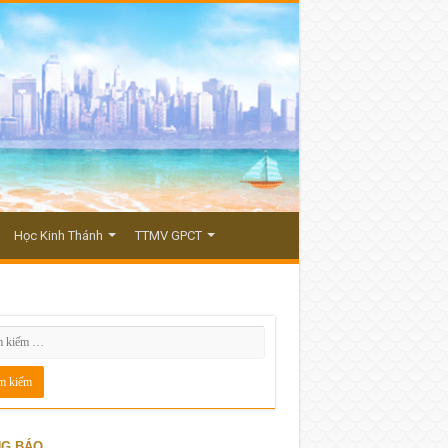
Học Kinh Thánh
TTMV GPCT
G BÁO