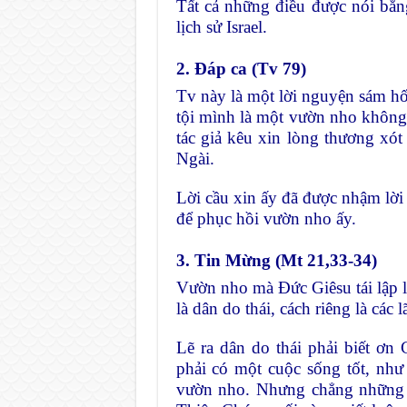
Tất cả những điều được nói bằng
lịch sử Israel.
2. Đáp ca (Tv 79)
Tv này là một lời nguyện sám hối
tội mình là một vườn nho không 
tác giả kêu xin lòng thương xó
Ngài.
Lời cầu xin ấy đã được nhậm lời
để phục hồi vườn nho ấy.
3. Tin Mừng (Mt 21,33-34)
Vườn nho mà Đức Giêsu tái lập 
là dân do thái, cách riêng là các l
Lẽ ra dân do thái phải biết ơn
phải có một cuộc sống tốt, nh
vườn nho. Nhưng chẳng những h