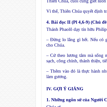
Thiên Chúa, cuối cùng giết luô
Vì thế, Thiên Chúa quyết định t
4. Bài đọc II (Pl 4,6-9) (Chủ đ
Thánh Phaolô dạy tín hữu Philip
– Đừng lo lắng gì hết. Nếu có g
cho Chúa.
– Cứ theo lương tâm mà sống nh
sạch, công chính, thánh thiện, tiế
– Thêm vào đó là thực hành nh
làm gương.
IV. GỢI Ý GIẢNG
1. Những ngôn sứ của Người 
Chúa ơi