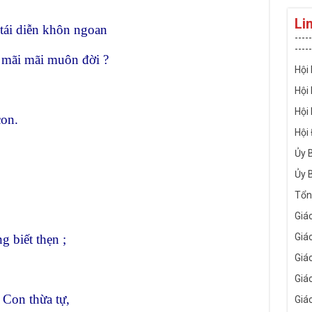
Li
 tái diễn khôn ngoan
-----
-----
i mãi mãi muôn đời ?
Hội
Hội
Hội
con.
Hội
Ủy 
Ủy 
Tổn
Giá
Giá
 biết thẹn ;
Giá
Giá
 Con thừa tự,
Giá