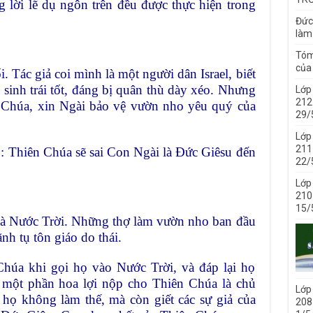
 lời lẽ dụ ngôn trên đều được thực hiện trong
Đức
làm
Tóm
của 
. Tác giả coi mình là một người dân Israel, biết
sinh trái tốt, đáng bị quân thù dày xéo. Nhưng
Lớp
212 
t Chúa, xin Ngài bảo vệ vườn nho yêu quý của
29/
Lớp
211 
 : Thiên Chúa sẽ sai Con Ngài là Đức Giêsu đến
22/
Lớp
210 
15/
là Nước Trời. Những thợ làm vườn nho ban đầu
ãnh tụ tôn giáo do thái.
 Chúa khi gọi họ vào Nước Trời, và đáp lại họ
ư một phần hoa lợi nộp cho Thiên Chúa là chủ
Lớp
ọ không làm thế, mà còn giết các sự giả của
208 