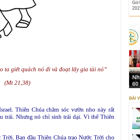
Giờ 
202
 ta giết quách nó đi và đoạt lấy gia tài nó”
Nh
(Mt 21,38)
60
BÀI V
Israel. Thiên Chúa chăm sóc vườn nho này rất
trái. Nhưng nó chỉ sinh trái dại. Vì thế Thiên
 Trời. Ban đầu Thiên Chúa trao Nước Trời cho