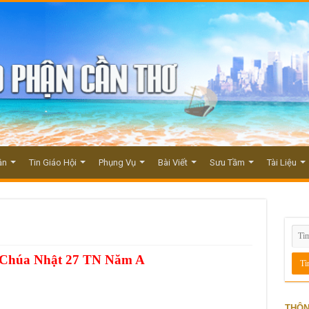
ận
Tin Giáo Hội
Phụng Vụ
Bài Viết
Sưu Tầm
Tài Liệu
 Chúa Nhật 27 TN Năm A
THÔN