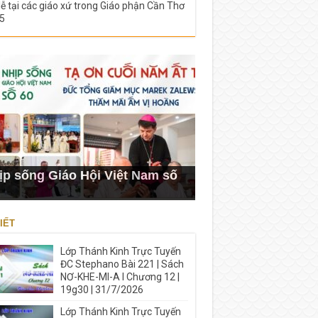
lễ tại các giáo xứ trong Giáo phận Cần Thơ
5
ịp sống Giáo Hội Việt Nam số
IẾT
Lớp Thánh Kinh Trực Tuyến
ĐC Stephano Bài 221 | Sách
NƠ-KHE-MI-A I Chương 12 |
19g30 | 31/7/2026
Lớp Thánh Kinh Trực Tuyến