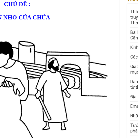
CHỦ ĐỀ :
Thô
 NHO CỦA CHÚA
tru
Thơ
Bài
Cần
Kin
Các
Giá
mục
Dan
từ 
Địa
Ema
Nhữn
Tưở
phậ