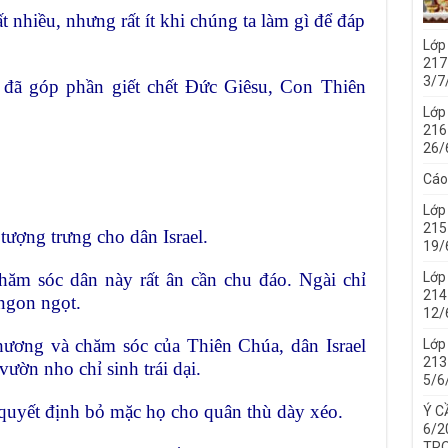
 nhiều, nhưng rất ít khi chúng ta làm gì để đáp
Lớp
217
3/7
a đã góp phần giết chết Đức Giêsu, Con Thiên
Lớp
216
26/
Cáo
Lớp
215
ượng trưng cho dân Israel.
19/
hăm sóc dân này rất ân cần chu đáo. Ngài chỉ
Lớp
214 
ngon ngọt.
12/
hương và chăm sóc của Thiên Chúa, dân Israel
Lớp
213 
ườn nho chỉ sinh trái dại.
5/6
quyết định bỏ mặc họ cho quân thù dày xéo.
Ý C
6/2
TRO