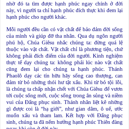
nhờ đó ta tìm được hạnh phúc ngay chính ở đời
này, vì người ta chỉ hạnh phúc đích thực khi đem lại
hạnh phúc cho người khác.
Mỗi người đều cần có vật chất để bảo đảm đời sống
của mình và giúp đỡ tha nhân. Qua dụ ngôn người
phú hộ, Chúa Giêsu nhắc chúng ta: đừng quá lệ
thuộc vào vật chất. Vật chất chỉ là phương tiện, chứ
không phải đích điểm của đời người. Kinh nghiệm
thực tế dạy chúng ta: không phải lúc nào vật chất
cũng đem lại cho chúng ta hạnh phúc. Thánh
Phaolô dạy các tín hữu hãy sống cao thượng, can
đảm từ bỏ những thói hư tật xấu. Khi từ bỏ tội lỗi,
là chúng ta chấp nhận chết với Chúa Giêsu để vươn
tới cuộc sống mới, cuộc sống trong ân sủng và niềm
vui của Đấng phục sinh. Thánh nhân liệt kê những
gì được coi là “hạ giới”, như gian dâm, ô uế, ước
muốn xấu và tham lam. Kết hợp với Đấng phục
sinh, chúng ta đã nếm hưởng hạnh phúc Thiên đàng
ngay khi còn ở đời này.