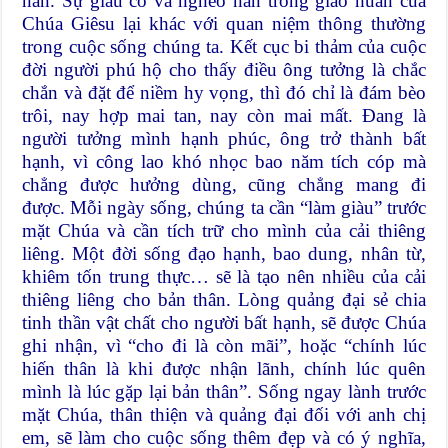
nàn. Sự giàu có và nghèo nàn trong giáo huấn của
Chúa Giêsu lại khác với quan niệm thông thường
trong cuộc sống chúng ta. Kết cục bi thảm của cuộc
đời người phú hộ cho thấy điều ông tưởng là chắc
chắn và đặt để niềm hy vọng, thì đó chỉ là đám bèo
trôi, nay hợp mai tan, nay còn mai mất. Đang là
người tưởng mình hạnh phúc, ông trở thành bất
hạnh, vì công lao khó nhọc bao năm tích cóp mà
chẳng được hưởng dùng, cũng chẳng mang đi
được. Mỗi ngày sống, chúng ta cần “làm giàu” trước
mặt Chúa và cần tích trữ cho mình của cải thiêng
liêng. Một đời sống đạo hạnh, bao dung, nhân từ,
khiêm tốn trung thực… sẽ là tạo nên nhiều của cải
thiêng liêng cho bản thân. Lòng quảng đại sẻ chia
tinh thần vật chất cho người bất hạnh, sẽ được Chúa
ghi nhận, vì “cho đi là còn mãi”, hoặc “chính lúc
hiến thân là khi được nhận lãnh, chính lúc quên
mình là lúc gặp lại bản thân”. Sống ngay lành trước
mặt Chúa, thân thiện và quảng đại đối với anh chị
em, sẽ làm cho cuộc sống thêm đẹp và có ý nghĩa,