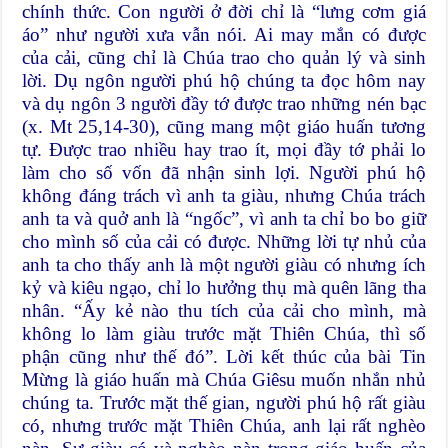
chính thức. Con người ở đời chỉ là “lưng cơm giá
áo” như người xưa vẫn nói. Ai may mắn có được
của cải, cũng chỉ là Chúa trao cho quản lý và sinh
lời. Dụ ngôn người phú hộ chúng ta đọc hôm nay
và dụ ngôn 3 người đầy tớ được trao những nén bạc
(x. Mt 25,14-30), cũng mang một giáo huấn tương
tự. Được trao nhiều hay trao ít, mọi đầy tớ phải lo
làm cho số vốn đã nhận sinh lợi. Người phú hộ
không đáng trách vì anh ta giàu, nhưng Chúa trách
anh ta và quở anh là “ngốc”, vì anh ta chỉ bo bo giữ
cho mình số của cải có được. Những lời tự nhủ của
anh ta cho thấy anh là một người giàu có nhưng ích
kỷ và kiêu ngạo, chỉ lo hưởng thụ mà quên lãng tha
nhân. “Ấy kẻ nào thu tích của cải cho mình, mà
không lo làm giàu trước mặt Thiên Chúa, thì số
phận cũng như thế đó”. Lời kết thúc của bài Tin
Mừng là giáo huấn mà Chúa Giêsu muốn nhắn nhủ
chúng ta. Trước mặt thế gian, người phú hộ rất giàu
có, nhưng trước mặt Thiên Chúa, anh lại rất nghèo