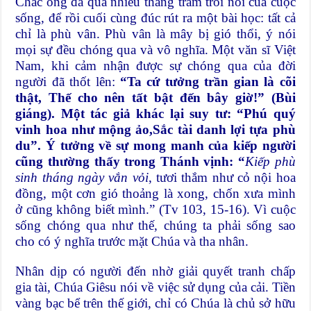
Chắc ông đã qua nhiều thăng trầm trôi nổi của cuộc
sống, để rồi cuối cùng đúc rút ra một bài học: tất cả
chỉ là phù vân. Phù vân là mây bị gió thổi, ý nói
mọi sự đều chóng qua và vô nghĩa. Một văn sĩ Việt
Nam, khi cảm nhận được sự chóng qua của đời
người đã thốt lên:
“Ta cứ tưởng trần gian là cõi
thật, Thế cho nên tất bật đến bây giờ!” (Bùi
giáng). Một tác giả khác lại suy tư: “Phú quý
vinh hoa như mộng ảo,Sắc tài danh lợi tựa phù
du”. Ý tưởng về sự mong manh của kiếp người
cũng thường thấy trong Thánh vịnh: “
Kiếp phù
sinh tháng ngày vắn vỏi
, tươi thắm như cỏ nội hoa
đồng, một cơn gió thoảng là xong, chốn xưa mình
ở cũng không biết mình.” (Tv 103, 15-16). Vì cuộc
sống chóng qua như thế, chúng ta phải sống sao
cho có ý nghĩa trước mặt Chúa và tha nhân.
Nhân dịp có người đến nhờ giải quyết tranh chấp
gia tài, Chúa Giêsu nói về việc sử dụng của cải. Tiền
vàng bạc bể trên thế giới, chỉ có Chúa là chủ sở hữu