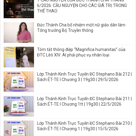
Ý CẦU NGUYỆN CỦA ĐỨC THÁNH CHA THÁNG
6/2026: CẦU NGUYỆN CHO CÁC GIÁ TRỊ TRONG
THỂ THAO
Đức Thánh Cha bổ nhiệm một nữ giáo dân làm
Tổng trưởng Bộ Truyền thông
Tóm tắt thông điệp “Magnifica humanitas” của
ĐTC Lêô XIV: AI phải phục vụ nhân loại
Lớp Thánh Kinh Trực Tuyến ĐC Stephano Bài 212 |
Sách ÉT-TE I Chương 3 | 19g30 | 29/5/2026
Lớp Thánh Kinh Trực Tuyến ĐC Stephano Bài 211 |
Sách ÉT-TE I Chương 1tt | 19g30 | 22/5/2026
Lớp Thánh Kinh Trực Tuyến ĐC Stephano Bài 210 |
Sách ÉT-TE I Chương 1 | 19g30 | 15/5/2026