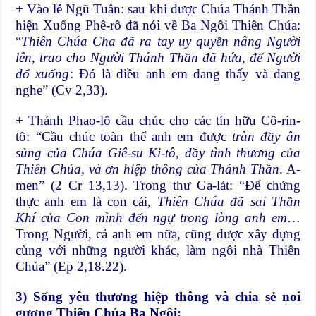
+ Vào lễ Ngũ Tuần: sau khi được Chúa Thánh Thần
hiện Xuống Phê-rô đã nói về Ba Ngôi Thiên Chúa:
“
Thiên Chúa Cha đã ra tay uy quyền nâng Người
lên, trao cho Người Thánh Thần đã hứa, để Người
đổ xuống
: Đó là điều anh em đang thấy và đang
nghe” (Cv 2,33).
+ Thánh Phao-lô cầu chúc cho các tín hữu Cô-rin-
tô: “Cầu chúc toàn thể anh em được
tràn đầy ân
sủng của Chúa Giê-su Ki-tô, đầy tình thương của
Thiên Chúa, và ơn hiệp thông của Thánh Thần
. A-
men” (2 Cr 13,13). Trong thư Ga-lát: “Để chứng
thực anh em là con cái,
Thiên Chúa đã sai Thần
Khí của Con mình đến ngự trong lòng anh em
…
Trong Người, cả anh em nữa, cũng được xây dựng
cùng với những người khác, làm ngôi nhà Thiên
Chúa” (Ep 2,18.22).
3) Sống yêu thương hiệp thông và chia sẻ noi
gương Thiên Chúa Ba Ngôi: