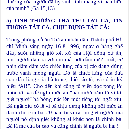
thương của người đã hy sinh tính mạng vì bạn hữu
của mình” (Ga 15,13).
5) TÌNH THƯƠNG THA THỨ TẤT CẢ, TIN
TƯỞNG TẤT CẢ, CHỊU ĐỰNG TẤT CẢ:
Trong phòng xử án Toà án nhân dân Thành phố Hồ
chí Minh sáng ngày 16-8-1996, ngay ở hàng ghế
đầu, suốt những giờ xét xử của Hội đồng xử án,
một người đàn bà với đôi mắt ướt đẫm nước mắt, cứ
nhìn đăm đăm vào chiếc lưng của bị cáo đang đứng
trước vành móng ngựa. Đó là chiếc lưng của đứa
con đầu lòng của bà trong chiếc áo tù, và có in ký
hiệu “AB”. Cho đến khi công tố viên đọc xong lời
buộc tội và đề nghị mức án “hai mươi năm tù vì tội
giết người” bà bỗng nấc lên một tiếng rồi ngất xỉu.
Bà ngất xỉu có lẽ vì bà chịu đựng không nổi mức án
dành cho con bà: 20 năm tù vì cái tội giết người; mà
người nó định giết không ai khác hơn là chính bà.
Bà là mẹ của bị cáo và cũng chính là người bị hại !