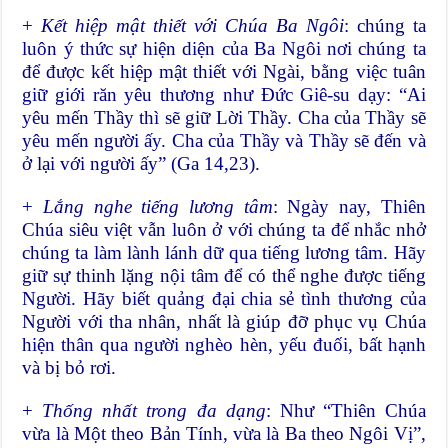
+
Kết hiệp mật thiết với Chúa Ba Ngôi
: chúng ta
luôn ý thức sự hiện diện của Ba Ngôi nơi chúng ta
để được kết hiệp mật thiết với Ngài, bằng việc tuân
giữ giới răn yêu thương như Đức Giê-su dạy: “Ai
yêu mến Thầy thì sẽ giữ Lời Thầy. Cha của Thầy sẽ
yêu mến người ấy. Cha của Thầy và Thầy sẽ đến và
ở lại với người ấy” (Ga 14,23).
+
Lắng nghe tiếng lương tâm
: Ngày nay, Thiên
Chúa siêu việt vẫn luôn ở với chúng ta để nhắc nhở
chúng ta làm lành lánh dữ qua tiếng lương tâm. Hãy
giữ sự thinh lặng nội tâm để có thể nghe được tiếng
Người. Hãy biết quảng đại chia sẻ tình thương của
Người với tha nhân, nhất là giúp đỡ phục vụ Chúa
hiện thân qua người nghèo hèn, yếu đuối, bất hạnh
và bị bỏ rơi.
+
Thống nhất trong đa dạng
: Như “Thiên Chúa
vừa là Một theo Bản Tính, vừa là Ba theo Ngôi Vị”,