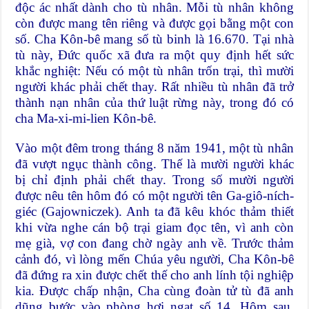
độc ác nhất dành cho tù nhân. Mỗi tù nhân không
còn được mang tên riêng và được gọi bằng một con
số. Cha Kôn-bê mang số tù binh là 16.670. Tại nhà
tù này, Đức quốc xã đưa ra một quy định hết sức
khắc nghiệt: Nếu có một tù nhân trốn trại, thì mười
người khác phải chết thay. Rất nhiều tù nhân đã trở
thành nạn nhân của thứ luật rừng này, trong đó có
cha Ma-xi-mi-lien Kôn-bê.
Vào một đêm trong tháng 8 năm 1941, một tù nhân
đã vượt ngục thành công. Thế là mười người khác
bị chỉ định phải chết thay. Trong số mười người
được nêu tên hôm đó có một người tên Ga-giô-ních-
giéc (Gajowniczek). Anh ta đã kêu khóc thảm thiết
khi vừa nghe cán bộ trại giam đọc tên, vì anh còn
mẹ già, vợ con đang chờ ngày anh về. Trước thảm
cảnh đó, vì lòng mến Chúa yêu người, Cha Kôn-bê
đã đứng ra xin được chết thế cho anh lính tội nghiệp
kia. Được chấp nhận, Cha cùng đoàn tử tù đã anh
dũng bước vào phòng hơi ngạt số 14. Hôm sau,