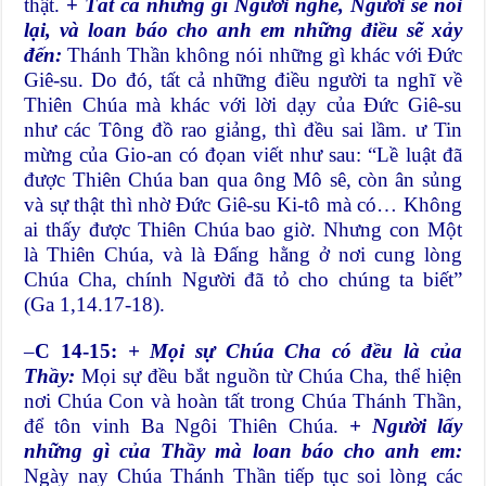
thật.
+
Tất cả những gì Người nghe, Người sẽ nói
lại, và loan báo cho anh em những điều sẽ xảy
đến:
Thánh Thần không nói những gì khác với Đức
Giê-su. Do đó, tất cả những điều người ta nghĩ về
Thiên Chúa mà khác với lời dạy của Đức Giê-su
như các Tông đồ rao giảng, thì đều sai lầm. ư Tin
mừng của Gio-an có đọan viết như sau: “Lề luật đã
được Thiên Chúa ban qua ông Mô sê, còn ân sủng
và sự thật thì nhờ Đức Giê-su Ki-tô mà có… Không
ai thấy được Thiên Chúa bao giờ. Nhưng con Một
là Thiên Chúa, và là Đấng hằng ở nơi cung lòng
Chúa Cha, chính Người đã tỏ cho chúng ta biết”
(Ga 1,14.17-18).
–
C 14-15:
+ Mọi sự Chúa Cha có đều là của
Thầy:
Mọi sự đều bắt nguồn từ Chúa Cha, thể hiện
nơi Chúa Con và hoàn tất trong Chúa Thánh Thần,
để tôn vinh Ba Ngôi Thiên Chúa.
+ Người lấy
những gì của Thầy mà loan báo cho anh em:
Ngày nay Chúa Thánh Thần tiếp tục soi lòng các