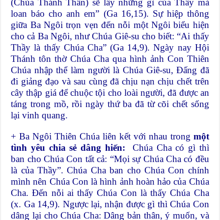
(Chúa Thánh Thần) sẽ lấy những gì của Thầy mà
loan báo cho anh em” (Ga 16,15). Sự hiệp thông
giữa Ba Ngôi trọn vẹn đến nỗi một Ngôi biểu hiện
cho cả Ba Ngôi, như Chúa Giê-su cho biết: “Ai thấy
Thầy là thấy Chúa Cha” (Ga 14,9). Ngày nay Hội
Thánh tôn thờ Chúa Cha qua hình ảnh Con Thiên
Chúa nhập thể làm người là Chúa Giê-su, Đấng đã
đi giảng đạo và sau cùng đã chịu nạn chịu chết trên
cây thập giá để chuộc tội cho loài người, đã được an
táng trong mồ, rồi ngày thứ ba đã từ cõi chết sống
lại vinh quang.
+ Ba Ngôi Thiên Chúa liên kết với nhau trong
một
tình yêu chia sẻ dâng hiến:
Chúa Cha có gì thì
ban cho Chúa Con tất cả: “Mọi sự Chúa Cha có đều
là của Thầy”. Chúa Cha ban cho Chúa Con chính
mình nên Chúa Con là hình ảnh hoàn hảo của Chúa
Cha. Đến nỗi ai thấy Chúa Con là thấy Chúa Cha
(x. Ga 14,9). Ngược lại, nhận được gì thì Chúa Con
dâng lại cho Chúa Cha: Dâng bản thân, ý muốn, và