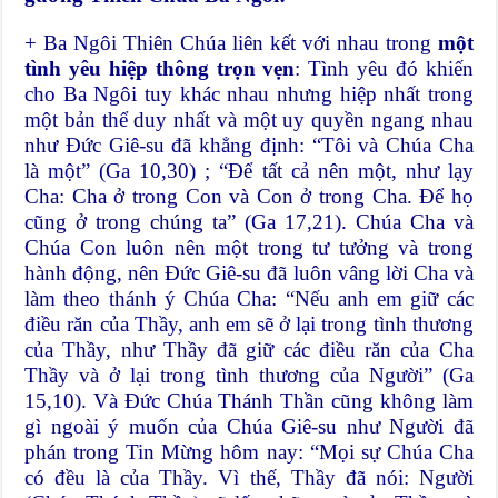
+ Ba Ngôi Thiên Chúa liên kết với nhau trong
một
tình yêu hiệp thông trọn vẹn
: Tình yêu đó khiến
cho Ba Ngôi tuy khác nhau nhưng hiệp nhất trong
một bản thể duy nhất và một uy quyền ngang nhau
như Đức Giê-su đã khẳng định: “Tôi và Chúa Cha
là một” (Ga 10,30) ; “Để tất cả nên một, như lạy
Cha: Cha ở trong Con và Con ở trong Cha. Để họ
cũng ở trong chúng ta” (Ga 17,21). Chúa Cha và
Chúa Con luôn nên một trong tư tưởng và trong
hành động, nên Đức Giê-su đã luôn vâng lời Cha và
làm theo thánh ý Chúa Cha: “Nếu anh em giữ các
điều răn của Thầy, anh em sẽ ở lại trong tình thương
của Thầy, như Thầy đã giữ các điều răn của Cha
Thầy và ở lại trong tình thương của Người” (Ga
15,10). Và Đức Chúa Thánh Thần cũng không làm
gì ngoài ý muốn của Chúa Giê-su như Người đã
phán trong Tin Mừng hôm nay: “Mọi sự Chúa Cha
có đều là của Thầy. Vì thế, Thầy đã nói: Người