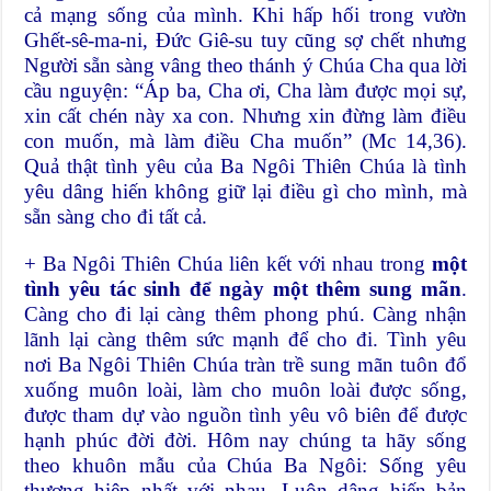
cả mạng sống của mình. Khi hấp hối trong vườn
Ghết-sê-ma-ni, Đức Giê-su tuy cũng sợ chết nhưng
Người sẵn sàng vâng theo thánh ý Chúa Cha qua lời
cầu nguyện: “Áp ba, Cha ơi, Cha làm được mọi sự,
xin cất chén này xa con. Nhưng xin đừng làm điều
con muốn, mà làm điều Cha muốn” (Mc 14,36).
Quả thật tình yêu của Ba Ngôi Thiên Chúa là tình
yêu dâng hiến không giữ lại điều gì cho mình, mà
sẵn sàng cho đi tất cả.
+ Ba Ngôi Thiên Chúa liên kết với nhau trong
một
tình yêu tác sinh để ngày một thêm sung mãn
.
Càng cho đi lại càng thêm phong phú. Càng nhận
lãnh lại càng thêm sức mạnh để cho đi. Tình yêu
nơi Ba Ngôi Thiên Chúa tràn trề sung mãn tuôn đổ
xuống muôn loài, làm cho muôn loài được sống,
được tham dự vào nguồn tình yêu vô biên để được
hạnh phúc đời đời. Hôm nay chúng ta hãy sống
theo khuôn mẫu của Chúa Ba Ngôi: Sống yêu
thương hiệp nhất với nhau. Luôn dâng hiến bản