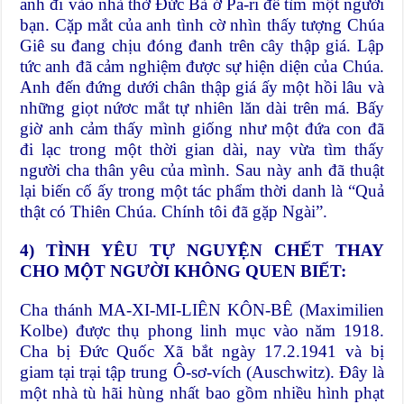
anh đi vào nhà thờ Đức Bà ở Pa-ri để tìm một người
bạn. Cặp mắt của anh tình cờ nhìn thấy tượng Chúa
Giê su đang chịu đóng đanh trên cây thập giá. Lập
tức anh đã cảm nghiệm được sự hiện diện của Chúa.
Anh đến đứng dưới chân thập giá ấy một hồi lâu và
những giọt nứơc mắt tự nhiên lăn dài trên má. Bấy
giờ anh cảm thấy mình giống như một đứa con đã
đi lạc trong một thời gian dài, nay vừa tìm thấy
người cha thân yêu của mình. Sau này anh đã thuật
lại biến cố ấy trong một tác phẩm thời danh là “Quả
thật có Thiên Chúa. Chính tôi đã gặp Ngài”.
4)
TÌNH YÊU TỰ NGUYỆN
CHẾT THAY
CHO MỘT NGƯỜI KHÔNG QUEN BIẾT:
Cha thánh MA-XI-MI-LIÊN KÔN-BÊ (Maximilien
Kolbe) được thụ phong linh mục vào năm 1918.
Cha bị Đức Quốc Xã bắt ngày 17.2.1941 và bị
giam tại trại tập trung Ô-sơ-vích (Auschwitz). Đây là
một nhà tù hãi hùng nhất bao gồm nhiều hình phạt