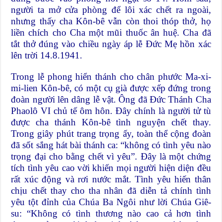
người ta mở cửa phòng để lôi xác chết ra ngoài,
nhưng thấy cha Kôn-bê vẫn còn thoi thóp thở, họ
liền chích cho Cha một mũi thuốc ân huệ. Cha đã
tắt thở đúng vào chiều ngày áp lễ Đức Mẹ hồn xác
lên trời 14.8.1941.
Trong lễ phong hiển thánh cho chân phước Ma-xi-
mi-lien Kôn-bê, có một cụ già được xếp đứng trong
đoàn người lên dâng lễ vật. Ông đã Đức Thánh Cha
Phaolô VI chủ tế ôm hôn. Đây chính là người tử tù
được cha thánh Kôn-bê tình nguyện chết thay.
Trong giây phút trang trọng ấy, toàn thể cộng đoàn
đã sốt sắng hát bài thánh ca: “không có tình yêu nào
trọng đại cho bằng chết vì yêu”. Đây là một chứng
tích tình yêu cao vời khiến mọi người hiện diện đều
rất xúc động và rơi nước mắt. Tình yêu hiến thân
chịu chết thay cho tha nhân đã diễn tả chính tình
yêu tột đỉnh của Chúa Ba Ngôi như lời Chúa Giê-
su: “Không có tình thương nào cao cả hơn tình