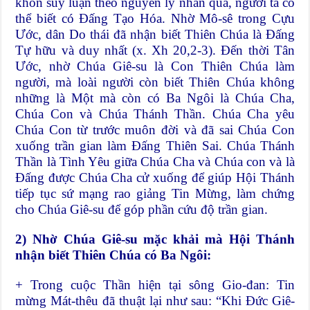
khôn suy luận theo nguyên lý nhân quả, người ta có
thể biết có Đấng Tạo Hóa. Nhờ Mô-sê trong Cựu
Ước, dân Do thái đã nhận biết Thiên Chúa là Đấng
Tự hữu và duy nhất (x. Xh 20,2-3). Đến thời Tân
Ước, nhờ Chúa Giê-su là Con Thiên Chúa làm
người, mà loài người còn biết Thiên Chúa không
những là Một mà còn có Ba Ngôi là Chúa Cha,
Chúa Con và Chúa Thánh Thần. Chúa Cha yêu
Chúa Con từ trước muôn đời và đã sai Chúa Con
xuống trần gian làm Đấng Thiên Sai. Chúa Thánh
Thần là Tình Yêu giữa Chúa Cha và Chúa con và là
Đấng được Chúa Cha cử xuống để giúp Hội Thánh
tiếp tục sứ mạng rao giảng Tin Mừng, làm chứng
cho Chúa Giê-su để góp phần cứu độ trần gian.
2) Nhờ Chúa Giê-su mặc khải mà Hội Thánh
nhận biết Thiên Chúa có Ba Ngôi:
+ Trong cuộc Thần hiện tại sông Gio-đan: Tin
mừng Mát-thêu đã thuật lại như sau: “Khi Đức Giê-