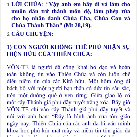
LỜI CHÚA
: “
Vậy anh em hãy đi và làm cho
muôn dân trở thành môn đệ, làm phép rửa
cho họ nhân danh Chúa Cha, Chúa Con và
Chúa Thánh Thần” (Mt 28,19).
CÂU CHUYỆN:
1) CON NGƯỜI KHÔNG THỂ PHỦ NHẬN SỰ
HIỆN HỮU CỦA THIÊN CHÚA:
VÔN-TE là người đã công khai bỏ đạo và hoàn
toàn không tin vào Thiên Chúa và còn luôn chế
diễu niềm tin của các Kitô hữu. Một hôm ông đi
bách bộ với một người bạn thân có đức tin sâu sắc,
trên một đường quê ở ven rừng. Giữa giao lộ có
một cây Thánh giá phủ đầy tuyết trắng xóa. Bấy giờ
VÔN-TE chỉ vào cây Thánh giá phủ đầy tuyết và
nói với anh bạn: “Đây là hình ảnh của tôn giáo
ngày nay. Thiên Chúa của các anh đã bị văn minh
khoa học phủ kín mặt mày và niềm tin tôn giáo đã