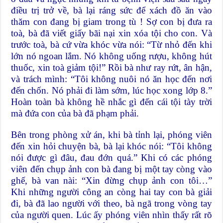
điều trị trở về, bà lại ráng sức để xách đồ ăn vào
thăm con đang bị giam trong tù ! Sợ con bị đưa ra
toà, bà đã viết giấy bãi nại xin xóa tội cho con. Và
trước toà, bà cứ vừa khóc vừa nói: “Từ nhỏ đến khi
lớn nó ngoan lắm. Nó không uống rượu, không hút
thuốc, xin toà giảm tội!” Rồi bà như ray rứt, ân hận,
và trách mình: “Tôi không nuôi nó ăn học đến nơi
đến chốn. Nó phải đi làm sớm, lúc học xong lớp 8.”
Hoàn toàn bà không hề nhắc gì đến cái tội tày trời
mà đứa con của bà đã phạm phải.
Bên trong phòng xử án, khi bà tỉnh lại, phóng viên
đến xin hỏi chuyện bà, bà lại khóc nói: “Tôi không
nói được gì đâu, đau đớn quá.” Khi có các phóng
viên đến chụp ảnh con bà đang bị một tay còng vào
ghế, bà van nài: “Xin đừng chụp ảnh con tôi…”
Khi những người công an còng hai tay con bà giải
đi, bà đã lao người với theo, bà ngã trong vòng tay
của người quen. Lúc ấy phóng viên nhìn thấy rất rõ