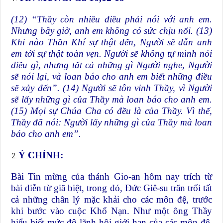
(12) “Thầy còn nhiều điều phải nói với anh em.
Nhưng bây giờ, anh em không có sức chịu nổi. (13)
Khi nào Thần Khí sự thật đến, Người sẽ dẫn anh
em tới sự thật toàn vẹn. Người sẽ không tự mình nói
điều gì, nhưng tất cả những gì Người nghe, Người
sẽ nói lại, và loan báo cho anh em biết những điều
sẽ xảy đến”. (14) Người sẽ tôn vinh Thầy, vì Người
sẽ lấy những gì của Thầy mà loan báo cho anh em.
(15) Mọi sự Chúa Cha có đều là của Thầy. Vì thế,
Thầy đã nói: Người lấy những gì của Thầy mà loan
báo cho anh em”.
Ý CHÍNH:
Bài Tin mừng của thánh Gio-an hôm nay trích từ
bài diễn từ giã biệt, trong đó, Đức Giê-su trăn trối tất
cả những chân lý mặc khải cho các môn đệ, trước
khi bước vào cuộc Khổ Nạn. Như một ông Thầy
hiểu biết mức độ lãnh hội giới hạn của các môn đệ,