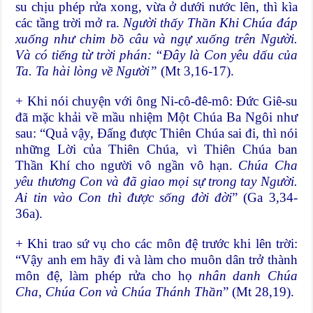
su chịu phép rửa xong, vừa ở dưới nước lên, thì kìa
các tầng trời mở ra.
Người thấy Thần Khi Chúa đáp
xuống như chim bồ câu và ngự xuống trên Người.
Và có tiếng từ trời phán: “Đây là Con yêu dấu của
Ta. Ta hài lòng về Người”
(Mt 3,16-17).
+ Khi nói chuyện với ông Ni-cô-đê-mô: Đức Giê-su
đã mặc khải về mầu nhiệm Một Chúa Ba Ngôi như
sau: “Quả vậy, Đấng được Thiên Chúa sai đi, thì nói
những Lời của Thiên Chúa, vì Thiên Chúa ban
Thần Khí cho người vô ngần vô hạn.
Chúa Cha
yêu thương Con và đã giao mọi sự trong tay Người.
Ai tin vào Con thì được sống đời đời
” (Ga 3,34-
36a).
+ Khi trao sứ vụ cho các môn đệ trước khi lên trời:
“Vậy anh em hãy đi và làm cho muôn dân trở thành
môn đệ, làm phép rửa cho họ
nhân danh Chúa
Cha, Chúa Con và Chúa Thánh Thần
” (Mt 28,19).