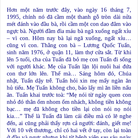
Hơn một năm trước đây, vào ngày 16 tháng 7,
1995, chính nó đã cầm một thanh gỗ tròn dài nửa
mét đánh vào đầu bà, rồi cầm một con dao đâm vào
ngực bà. Người đầm đìa máu bà ngã xuống ngất xỉu
– vì con. Hôm nay bà lại ngã xuống, ngất xỉu…
cũng vì con. Thằng con bà – Lương Quốc Tuấn,
sinh năm 1976, ở quận 11, làm thợ cửa sắt. Từ khi
lên 5 tuổi, cha của Tuấn đã bỏ mẹ con Tuấn đi sống
với người khác. Mẹ của Tuấn lặn lội nuôi hai đứa
con thơ lớn lên. Thế mà… Sáng hôm đó, Chúa
nhật, Tuấn dậy trễ. Tuấn hỏi xin mẹ mấy ngàn ăn
hủ tiếu. Mẹ Tuấn không cho, bảo lấy mì ăn liền nấu
ăn. Tuấn khai trước toà: “Mẹ nói từ ngày quen con
nhỏ đó thân ốm nhom ốm nhách, không tiền không
bạc… mẹ đã không cho tiền lại còn nói nọ nói
kia…” Thế là Tuấn đã làm cái điều mà có lẽ nghe
đến, ai cũng phải thấy rợn cả người: đánh, giết mẹ!
Với 10 vết thương, chỉ có hai vết ở tay, còn lại toàn
ở đầu và ngực nhưng khi từ bệnh viện sau sáu ngày