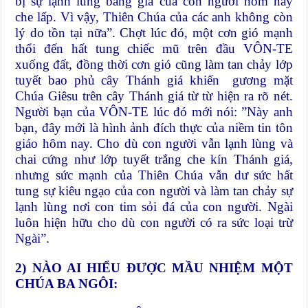
bị sự lạnh lùng băng giá của con người hôm nay
che lấp. Vì vậy, Thiên Chúa của các anh không còn
lý do tồn tại nữa”. Chợt lúc đó, một cơn gió mạnh
thổi đến hất tung chiếc mũ trên đầu VÔN-TE
xuống đất, đồng thời cơn gió cũng làm tan chảy lớp
tuyết bao phủ cây Thánh giá khiến gương mặt
Chúa Giêsu trên cây Thánh giá từ từ hiện ra rõ nét.
Người bạn của VÔN-TE lúc đó mới nói: ”Này anh
bạn, đây mới là hình ảnh đích thực của niềm tin tôn
giáo hôm nay. Cho dù con người vẫn lạnh lùng và
chai cứng như lớp tuyết trắng che kín Thánh giá,
nhưng sức mạnh của Thiên Chúa vẫn dư sức hất
tung sự kiêu ngạo của con người và làm tan chảy sự
lạnh lùng nơi con tim sỏi đá của con người. Ngài
luôn hiện hữu cho dù con người có ra sức loại trừ
Ngài”.
2) NÀO AI HIỂU ĐƯỢC MẦU NHIỆM MỘT
CHÚA BA NGÔI: