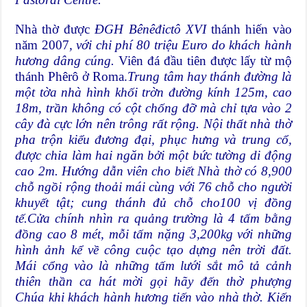
Nhà thờ được
ĐGH Bênêđictô XVI
thánh hiến vào
năm 2007
,
với chi phí 80 triệu Euro do khách hành
hương dâng cúng.
Viên đá đầu tiên được lấy từ mộ
thánh Phêrô ở Roma.
Trung tâm hay thánh đường là
một tờa nhà hình khối trờn đường kính 125m, cao
18m, trần không có cột chống đỡ mà chỉ tựa vào 2
cây đà cực lớn nên trông rất rộng. Nội thất nhà thờ
pha trộn kiểu đương đại, phục hưng và trung cổ,
được chia làm hai ngăn bởi một bức tường di động
cao 2m. Hướng dẫn viên cho biết Nhà thờ có 8,900
chỗ ngồi rộng thoải mái cùng với 76 chỗ cho người
khuyết tật; cung thánh đủ chỗ cho100 vị đồng
tế.Cửa chính nhìn ra quảng trường là 4 tấm bằng
đồng cao 8 mét, mỗi tấm nặng 3,200kg với những
hình ảnh kể về công cuộc tạo dựng nên trời đất.
Mái cổng vào là những tấm lưới sắt mô tả cảnh
thiên thần ca hát mời gọi hãy đến thờ phượng
Chúa khi khách hành hương tiến vào nhà thờ. Kiến