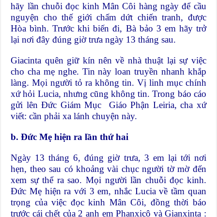
hãy lần chuỗi đọc kinh Mân Côi hàng ngày để cầu
nguyện cho thế giới chấm dứt chiến tranh, được
Hòa bình. Trước khi biến đi, Bà bảo 3 em hãy trở
lại nơi đây đúng giờ trưa ngày 13 tháng sau.
Giacinta quên giữ kín nên về nhà thuật lại sự việc
cho cha mẹ nghe. Tin này loan truyền nhanh khắp
làng. Mọi người tỏ ra không tin. Vị linh mục chính
xứ hỏi Lucia, nhưng cũng không tin. Trong báo cáo
gửi lên Đức
Giám Mục
Giáo Phận
Leiria, cha xứ
viết: cần phải xa lánh chuyện này.
b. Đức Mẹ hiện ra lần thứ hai
Ngày 13 tháng 6, đúng giờ trưa, 3 em lại tới nơi
hẹn, theo sau có khoảng vài chục người tờ mờ đến
xem sự thể ra sao. Mọi người lần chuỗi đọc kinh.
Đức Mẹ hiện ra với 3 em, nhắc Lucia về tầm quan
trọng của việc đọc kinh Mân Côi, đồng thời báo
trước cái chết của 2 anh em Phanxicô và Gianxinta :