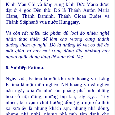
Kinh Mân Côi và lờng sùng kính Đức Maria được
đặt ở 4 góc Đền thờ. Đó là Thánh Antôn Maria
Claret, Thánh Đaminh, Thánh Gioan Eudes và
Thánh Stêphanô vua nước Hunggary.
Và
còn rất nhiều tác phẩm đủ loại do nhiều nghệ
nhân thực thiện để làm cho vương cung thánh
đường thêm uy nghi. Đó là những kỷ vật có thể do
một giáo xứ hay một cộng đồng địa phương hay
ngoại quốc dâng tặng để kính Đức Mẹ.
6. Sứ điệp Fatima.
Ngày xưa, Fatima là một khu vực hoang vu. Làng
Fatima là một thôn nghèo. Nét hoang vu và nghèo
nàn ngày xưa đó như còn phảng phất nơi những
hoa cỏ nội đồng, những bụi lau, cây sậy… Tuy
nhiên, bên cạnh chút hương đồng gió nội của thời
xa xưa ấy là những khách sạn, những nhà dòng,
những nhà nghỉ, những nhà tĩnh tâm dành cho