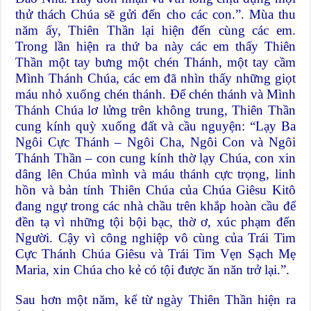
thử thách Chúa sẽ gửi đến cho các con.”. Mùa thu
năm ấy, Thiên Thần lại hiện đến cùng các em.
Trong lần hiện ra thứ ba này các em thấy Thiên
Thần một tay bưng một chén Thánh, một tay cầm
Mình Thánh Chúa, các em đã nhìn thấy những giọt
máu nhỏ xuống chén thánh. Ðể chén thánh và Mình
Thánh Chúa lơ lửng trên không trung, Thiên Thần
cung kính quỳ xuống đất và cầu nguyện: “Lạy Ba
Ngôi Cực Thánh – Ngôi Cha, Ngôi Con và Ngôi
Thánh Thần – con cung kính thờ lạy Chúa, con xin
dâng lên Chúa mình và máu thánh cực trọng, linh
hồn và bản tính Thiên Chúa của Chúa Giêsu Kitô
đang ngự trong các nhà chầu trên khắp hoàn cầu để
đền tạ vì những tội bội bạc, thờ ơ, xúc phạm đến
Người. Cậy vì công nghiệp vô cùng của Trái Tim
Cực Thánh Chúa Giêsu và Trái Tim Vẹn Sạch Mẹ
Maria, xin Chúa cho kẻ có tội được ăn năn trở lại.”.
Sau hơn một năm, kể từ ngày Thiên Thần hiện ra