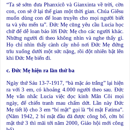
“Ta sẽ sớm đưa Phanxicô và Gianxinta về trời, cờn
con, con sẽ ở lại thế gian một thời gian. Chúa Giêsu
muốn dùng con để loan truyền cho mọi người biết
ta và yêu mến ta”. Đức Mẹ cũng yêu cầu Lucia học
chữ để dễ loan báo lời Đức Mẹ cho các người khác.
Những người đi theo không nhìn và nghe thấy gì.
Họ chỉ nhìn thấy cành cây nhỏ nơi Đức Mẹ đứng
trĩu xuống dưới một sức nặng, rồi đột nhiên bật lên
khi Đức Mẹ biến đi.
c. Đức Mẹ hiện ra lần thứ ba
Ngày thứ Sáu 13-7-1917, “bà mặc áo trắng” lại hiện
ra với 3 em, có khoảng 4.000 người theo sau. Đức
Mẹ vẫn nhắc Lucia việc đọc kinh Mân Côi mọi
ngày, để chiến tranh mau chấm dứt. Lần này Đức
Mẹ tiết lộ cho 3 em “bí mật” gọi là “bí mật Fatima”.
(Năm 1942, 2 bí mật đầu đã được công bố, cờn bí
mật thứ 3 thì mãi tới năm 2000,
Giáo hội
mới công
bố).