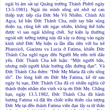
ngài bị ám sát tại Quảng trường Thánh Phêrô ngày
13-5-1981). Ngài tin mình sống sót nhờ sự can
thiệp trực tiếp của Đức Mẹ Vô Nhiễm. Chính Ali
Agca, kẻ bắn Đức Thánh Cha, một tay bắn súng
thiện xạ, cũng hết sức ngạc nhiên, không thể hiểu
được vì sao ngài không chết. Sự kiện lạ thường
ngoài sức tưởng tượng này đã xảy ra đúng vào ngày
kính nhớ Đức Mẹ hiện ra lần đầu tiên với ba trẻ
Phanxicô, Giacinta va Lucia ở Fatima, khiến Đức
Thánh Cha nghĩ ngay đến Người Mẹ trên trời dấu
yêu. Đức Thánh Cha kết luận: “Một người bắn,
nhưng một người khác hướng dẫn đường đạn”. Và
Đức Thánh Cha thêm: “Đức Mẹ Maria đã cứu sống
tôi”. Do lòng biết ơn Đức Mẹ Fatima, kể từ sau
ngày bị nạn, Đức Thánh Cha đã có nhiều nghĩa cử
thánh thiện nhằm tôn vinh và tạ ơn Đức Mẹ. Chẳng
hạn, ngày 13.5.1982, Đức Thánh Cha đã hành
hương Fatima và đặt lên chiếc triều thiên của tượng
Đức Mẹ tại đền thánh Fatima viên đạn lấy ra từ thân