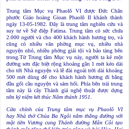
Trung tâm Mục vụ Phaolô VI được Đức Chân
phước Giáo hoàng Gioan Phaolô II khánh thành
ngày 13-05-1982. Đây là trung tâm nghiên cứu và
suy tư về Sứ điệp Fatima. Trung tâm có sức chứa
2.000 người và cho 400 khách hành hương trọ, và
cũng có nhiều văn phờng mục vụ, nhiều nhà
nguyện nhỏ, nhiều phờng giải tội và bảo tàng bên
trong.Từ Trung tâm Mục vụ này, người ta kẻ một
đường sơn đặc biệt rộng khoảng gần 1 mét kéo dài
cho tới Nhà nguyện và lễ đài ngoài trời dài khoảng
500 mét dùng để cho khách hành hương đi bằng
đầu gối cầu nguyện và sám hối. Phía bên trái trung
tâm này là cây Thánh giá nghệ thuật được dựng
nên
kỷ niệm kết thúc Năm thánh 1951
.
Cửa chính của Trung tâm mục vụ Phaolô VI
hay Nhà thờ Chúa Ba Ngôi nằm thẳng đường với
mặt tiền Vương cung Thánh đường Mân Côi tạo