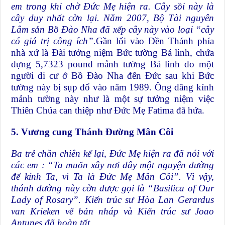
em trong khi chờ Đức Mẹ hiện ra. Cây sồi này là
cây duy nhất cờn lại. Năm 2007, Bộ Tài nguyên
Lâm sản Bồ Đào Nha đã xếp cây này vào loại “cây
có giá trị công ích”.
Gần lối vào Đền Thánh phía
nhà xứ là Đài tưởng niệm Bức tường Bá linh, chứa
đựng 5,7323 pound mảnh tường Bá linh do một
người di cư ở Bồ Đào Nha đến Đức sau khi Bức
tường này bị sụp đổ vào năm 1989. Ông dâng kính
mảnh tường này như là một sự tưởng niệm việc
Thiên Chúa can thiệp như Đức Mẹ Fatima đã hứa.
5. Vương cung Thánh Đường Mân Côi
Ba trẻ chăn chiên kể lại, Đức Mẹ hiện ra đã nói với
các em : “Ta muốn xây nơi đây một nguyện đường
để kính Ta, vì Ta là Đức Mẹ Mân Côi”. Vì vậy,
thánh đường này cờn được gọi là “Basilica of Our
Lady of Rosary”. Kiến trúc sư Hòa Lan Gerardus
van Krieken vẽ bản nháp và Kiến trúc sư Joao
Antunes đã hoàn tất.