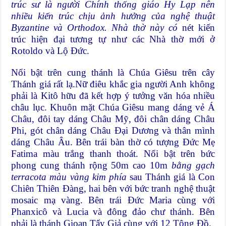
trúc sư là người Chính thống giáo Hy Lạp nên
nhiều kiến trúc chịu ảnh hưởng của nghệ thuật
Byzantine và Orthodox. Nhà thờ này có
nét kiến
trúc hiện đại tương tự như các Nhà thờ mới ở
Rotoldo và Lộ Đức.
Nổi bật trên cung thánh là Chúa Giêsu trên cây
Thánh giá rất lạ.Nữ điêu khắc gia người Anh không
phải là Kitô hữu đã kết hợp ý tưởng văn hóa nhiều
châu lục. Khuôn mặt Chúa Giêsu mang dáng vẻ Á
Châu, đôi tay dáng Châu Mỹ, đôi chân dáng Châu
Phi, gót chân dáng Châu Đại Dương và thân mình
dáng Châu Âu. Bên trái bàn thờ có tượng Đức Mẹ
Fatima màu trắng thanh thoát. Nổi bật trên bức
phong cung thánh rộng 50m cao 10m
bằng gạch
terracota màu vàng kim phía
sau Thánh giá là Con
Chiên Thiên Đàng, hai bên với bức tranh nghệ thuật
mosaic mạ vàng. Bên trái Đức Maria cùng với
Phanxicô và Lucia và đông đảo chư thánh. Bên
phải là thánh Gioan Tẩy Giả cùng với 12 Tông Đồ.