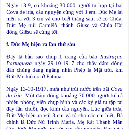
Ngày 13-9, có khoảng 30.000 người tụ họp tại bãi
Cova de iria, cầu nguyện cùng với 3 em. Đức Mẹ lại
hiện ra với 3 em và cho biết tháng sau, sẽ có Chúa,
Đức Mẹ núi Carmêlô, thánh Giuse và Chúa Hài
đồng Giêsu sẽ cùng tới.
f. Đức Mẹ hiện ra lần thứ sáu
Đây là bản sao chụp 1 trang của báo
Ilustração
Portugueza
ngày 29-10-1917 cho thấy đám đông
dân chúng đang ngẩng nhìn Phép lạ Mặt trời, khi
Đức Mẹ hiện ra ở Fatima.
Ngày 13-10-1917, mưa như trút nước trên bãi
Cova
da Iria
. Một đám đông khoảng 70.000 người kể cả
nhiều phóng viên chụp hình và các ký giả tụ tập tại
đây lần chuỗi, đọc kinh cầu nguyện. Lúc giữa trưa,
Đức Mẹ hiện ra với 3 em và tỏ cho các em biết, Bà
chính là Đức Nữ Trinh Maria, Mẹ Rất Thánh Mân
Côi. Đức Mẹ mời gọi các em cầu nguyện, làm việc