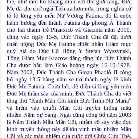
thể, như một lời khẳng định với thế giới rằng, Đức
Mẹ đã che chở ngài.Tiến xa hơn nữa, trong nghĩa cử
tỏ lộ lờng yêu mến Nữ Vương Fatima, đó là cuộc
hành hương đền thánh Fatima dịp phong Á Thánh
cho hai thánh trẻ Phanxicô và Giacinta năm 2000,
cũng vào ngày 13-5, Đức Thánh Cha đã đặt dưới
chân tượng Đức Mẹ Fatima chiếc nhẫn Giám mục
quý giá do Đức Cố Hồng Y Stefan Wyszynski,
Tổng Giám Mục Kracow dâng tặng lúc Đức Thánh
Cha được bầu làm Giáo hoàng ngày 16-10-1978.
Năm 2002, Đức Thánh Cha Gioan Phaolô II công
bố ngày 13-5 hàng năm sẽ trở thành ngày lễ kính
Đức Mẹ Fatima. Chưa hết, để diễn tả lòng yêu mến
Đức Mẹ thẳm sâu của mình, Đức Thánh Cha đã viết
tông thư “Kinh Mân Côi kính Đức Trinh Nữ Maria”
và thêm vào chuỗi Mân Côi truyền thống mầu
nhiệm Năm Sự Sáng. Ngài cũng công bố năm 2003
là Năm Thánh Mẫu Mân Côi, nhằm cổ súy việc đọc
kinh truyền thống này để tôn vinh mầu nhiệm Mân
Côi và các mầu nhiệm của cuộc đời Chúa Cứu Thế.