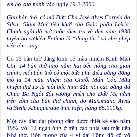
em họ của mình vào ngày 19-2-2006.
Gần bàn thờ, có mộ Đức Cha José Alves Correia da
Silva, Giám Mục tiên khởi của Giáo phận Leiria.
Chính ngài đã mở cuộc điều tra và đến năm 1930
tuyên bố sự kiện Fatima là “đáng tin” và cho phép
việc tôn sùng.
Có 15 bàn thờ dâng kính 15 mầu nhiệm Kinh Mân
Côi.
14 bàn thờ nhỏ nằm hai bên hông của gian
chính, mỗi bàn thờ có một bức phù điêu bằng đồng
mô tả 14 mầu nhiệm của Chuỗi Mân Côi. Mầu
nhiệm thứ 15 là một bức hình đắp nổi cao bằng đá
Chúa Ba Ngôi đội vương miện cho Đức Mẹ nằm
trên vờm của bàn thờ chính, do Maximiano Alves
và Stella Albuquerque thực hiện, nặng 65.000kg.
Một cây đàn đại phong cầm được thiết kế vào năm
1952 với 12 ngàn ống ở trên cao phía sau mặt tiền
Nhà thờ. Bốn tượng của 4 vị đại Tông đồ cổ võ