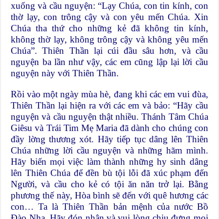
xuống và cầu nguyện: “Lạy Chúa, con tin kính, con
thờ lạy, con trông cậy và con yêu mến Chúa. Xin
Chúa tha thứ cho những kẻ đã không tin kính,
không thờ lạy, không trông cậy và không yêu mến
Chúa”. Thiên Thần lại cúi đầu sâu hơn, và cầu
nguyện ba lần như vậy, các em cũng lập lại lời cầu
nguyện này với Thiên Thần.
Rồi vào một ngày mùa hè, đang khi các em vui đùa,
Thiên Thần lại hiện ra với các em và bảo: “Hãy cầu
nguyện và cầu nguyện thật nhiều. Thánh Tâm Chúa
Giêsu và Trái Tim Mẹ Maria đã dành cho chúng con
đầy lờng thương xót. Hãy tiếp tục dâng lên Thiên
Chúa những lời cầu nguyện và những hãm mình.
Hãy biến mọi việc làm thành những hy sinh dâng
lên Thiên Chúa để đền bù tội lỗi đã xúc phạm đến
Người, và cầu cho kẻ có tội ăn năn trở lại. Bằng
phương thế này, Hòa bình sẽ đến với quê hương các
con… Ta là Thiên Thần bản mệnh của nước Bồ
Ðào Nha. Hãy đón nhận và vui lòng chịu đựng mọi