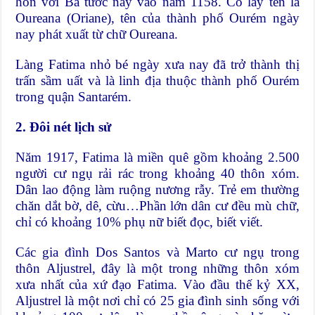
hôn với Bá tước này vào năm 1158. Cô lấy tên là
Oureana (Oriane), tên của thành phố Ourém ngày
nay phát xuất từ chữ Oureana.
Làng Fatima nhỏ bé ngày xưa nay đã trở thành thị
trấn sầm uất và là linh địa thuộc thành phố Ourém
trong quận Santarém.
2. Đôi nét lịch sử
Năm 1917, Fatima là miền quê gồm khoảng 2.500
người cư ngụ rải rác trong khoảng 40 thôn xóm.
Dân lao động làm ruộng nương rẫy. Trẻ em thường
chăn dắt bờ, dê, cừu…Phần lớn dân cư đều mù chữ,
chỉ có khoảng 10% phụ nữ biết đọc, biết viết.
Các gia đình Dos Santos và Marto cư ngụ trong
thôn Aljustrel, đây là một trong những thôn xóm
xưa nhất của xứ đạo Fatima. Vào đầu thế kỷ XX,
Aljustrel là một nơi chỉ có 25 gia đình sinh sống với