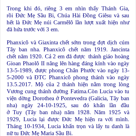
Trong khi đó, riêng 3 em nhìn thấy Thánh Gia,
rồi
Đức Mẹ Sầu Bi
, Chúa Hài Đồng Giêsu và sau
hết là Đức Mẹ núi Carmêlô lần lượt xuất hiện như
đã hứa trước với 3 em.
Phanxicô và Giaxinta chết sớm trong đợt
dịch cúm
Tây ban nha
. Phanxicô chết năm 1919. Jancinta
chết năm 1920. Cả 2 em đã được thánh
giáo hoàng
Gioan Phaolô II
nâng lên hàng
đáng kính
vào ngày
13-5-1989, được phong
Chân Phước
vào ngày 13-
5-2000 và ĐTC Phanxicô phong thánh vào ngày
13.5.2017. Mộ của 2 thánh hiện nằm trong lòng
Vương cung thánh đường Fatima.Còn Lucia vào tu
viện dờng Dorothea ở Pontevedra (Galicia,
Tây ban
nha
) ngày 24-10-1925, sau đó khấn lần đầu
ở
Tuy
(Tây ban nha) năm
1928
. Năm 1925 và
1929, Lucia lại được Đức Mẹ hiện ra với mình.
Tháng 10-1934, Lucia khấn trọn và lấy tu danh là
nữ tu Đức Mẹ Maria Sầu Bi.