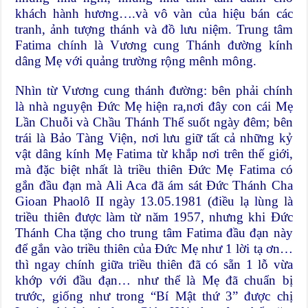
khách hành hương….và vô vàn của hiệu bán các
tranh, ảnh tượng thánh và đồ lưu niệm. Trung tâm
Fatima chính là Vương cung Thánh đường kính
dâng Mẹ với quảng trường rộng mênh mông.
Nhìn từ Vương cung thánh đường: bên phải chính
là nhà nguyện Đức Mẹ hiện ra,nơi đây con cái Mẹ
Lần Chuỗi và Chầu Thánh Thể suốt ngày đêm; bên
trái là Bảo Tàng Viện, nơi lưu giữ tất cả những kỷ
vật dâng kính Mẹ Fatima từ khắp nơi trên thế giới,
mà đặc biệt nhất là triều thiên Đức Mẹ Fatima có
gắn đầu đạn mà Ali Aca đã ám sát Đức Thánh Cha
Gioan Phaolô II ngày 13.05.1981 (điều lạ lùng là
triều thiên được làm từ năm 1957, nhưng khi Đức
Thánh Cha tặng cho trung tâm Fatima đầu đạn này
để gắn vào triều thiên của Đức Mẹ như 1 lời tạ ơn…
thì ngay chính giữa triều thiên đã có sẵn 1 lỗ vừa
khớp với đầu đạn… như thể là Mẹ đã chuẩn bị
trước, giống như trong “Bí Mật thứ 3” được chị