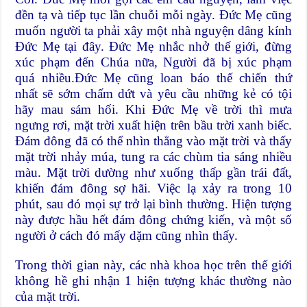
đền tạ và tiếp tục lần chuỗi mỗi ngày. Đức Mẹ cũng
muốn người ta phải xây một nhà nguyện dâng kính
Đức Mẹ tại đây. Đức Mẹ nhắc nhở thế giới, đừng
xúc phạm đến Chúa nữa, Người đã bị xúc phạm
quá nhiều.Đức Mẹ cũng loan báo
thế chiến thứ
nhất
sẽ sớm chấm dứt và yêu cầu những kẻ có tội
hãy mau sám hối. Khi Đức Mẹ về trời thì mưa
ngưng rơi, mặt trời xuất hiện trên bầu trời xanh biếc.
Đám đông đã có thể nhìn thẳng vào mặt trời và thấy
mặt trời nhảy múa, tung ra các chùm tia sáng nhiều
màu. Mặt trời dường như xuống thấp gần trái đất,
khiến đám đông sợ hãi. Việc lạ xảy ra trong 10
phút, sau đó mọi sự trở lại bình thường. Hiện tượng
này được hầu hết đám đông chứng kiến, và một số
người ở cách đó mấy dặm cũng nhìn thấy.
Trong thời gian này, các nhà khoa học trên thế giới
không hề ghi nhận 1 hiện tượng khác thường nào
của mặt trời.