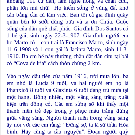
khoảng 100 cư dân, làm nghề nông và chăn cừu,
phần lớn mù chữ. Họ kiếm sống ở vùng đất khô
cằn bằng cần cù làm việc. Ban tối cả gia đình quây
quần bên lờ sưởi dùng bữa và tạ ơn Chúa. Cuộc
sống của dân quê chất phác. Gia đình Dos Santos có
1 bé gái, sinh ngày 22-3-1907. Gia đình người em
họ Marto có 1 con trai là Francisco Marto, sinh ngày
11-6-1908 và 1 con gái là Jacinta Marto, sinh 11-3-
1910. Ba em bé này thường chăn dắt đàn cừu tại bãi
cỏ “Cova de iria” cách thôn chừng 2 km.
Vào ngày đầu tiên của năm 1916, trời mưa lớn, ba
em nhỏ là Lucia 9 tuổi, và hai người em họ là
Phanxicô 8 tuổi và Giaxinta 6 tuổi đang trú mưa tại
một hang. Bỗng nhiên, một vầng sáng trắng xuất
hiện trên đồng cỏ. Các em sửng sờ khi thấy một
thanh niên trẻ đẹp trong y phục màu trắng đứng
giữa vầng sáng. Người thanh niên trong vầng sáng
ấy nói với các em rằng: “Ðừng sợ, ta là sứ thần Hòa
bình. Hãy cùng ta cầu nguyện”. Ðoạn người quỳ