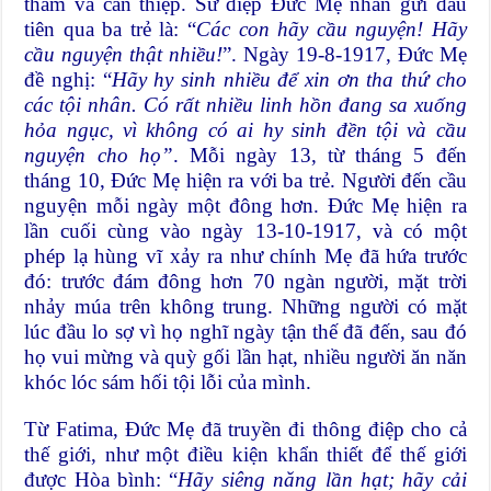
thăm và can thiệp. Sứ điệp Đức Mẹ nhắn gửi đầu
tiên qua ba trẻ là: “
Các con hãy cầu nguyện! Hãy
cầu nguyện thật nhiều!
”. Ngày 19-8-1917, Đức Mẹ
đề nghị: “
Hãy hy sinh nhiều để xin ơn tha thứ cho
các tội nhân. Có rất nhiều linh hồn đang sa xuống
hỏa ngục, vì không có ai hy sinh đền tội và cầu
nguyện cho họ”
. Mỗi ngày 13, từ tháng 5 đến
tháng 10, Đức Mẹ hiện ra với ba trẻ. Người đến cầu
nguyện mỗi ngày một đông hơn. Đức Mẹ hiện ra
lần cuối cùng vào ngày 13-10-1917, và có một
phép lạ hùng vĩ xảy ra như chính Mẹ đã hứa trước
đó: trước đám đông hơn 70 ngàn người, mặt trời
nhảy múa trên không trung. Những người có mặt
lúc đầu lo sợ vì họ nghĩ ngày tận thế đã đến, sau đó
họ vui mừng và quỳ gối lần hạt, nhiều người ăn năn
khóc lóc sám hối tội lỗi của mình.
Từ Fatima, Đức Mẹ đã truyền đi thông điệp cho cả
thế giới, như một điều kiện khẩn thiết để thế giới
được Hòa bình: “
Hãy siêng năng lần hạt; hãy cải