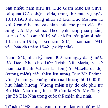
Sau nhiều năm điều tra, Đức
Giám Mục
Da Silva,
cai quản
Giáo phận
Leiria, trong thư mục vụ ngày
13.10.1930 đã công nhận sự kiện Đức Mẹ hiện ra
với 3 em ở Fatima và chính thức cho phép việc tôn
sùng Đức Mẹ Fatima. Theo lệnh hàng giáo phẩm,
Lucia đã viết các hồi ký về sự kiện trên gồm 4 bản:
1 bản năm 1935, 1 bản năm 1937, 1 bản năm 1941
và 1 bản đầu năm 1942. (
wikipedia
).
Năm
1946
, nhân kỷ niệm 300 năm ngày dâng nước
Bồ Đào Nha cho Đức Trinh Nữ Maria, vị sứ
thần
tờa thánh Vatican
là
Hồng Y
Masella đã đội
(vương miện) triều thiên lên tượng Đức Mẹ Fatima,
với sự tham gia chứng kiến của khoảng 600.000 tín
hữu hành hương. Vương miện này do các phụ nữ
Bồ Đào Nha cung hiến để cảm tạ Đức Mẹ đã gìn
giữ Bồ Đào Nha trong cuộc thế chiến thứ nhất.
Từ năm
1948
, Lucia vào tu trong đan viện dòng kín