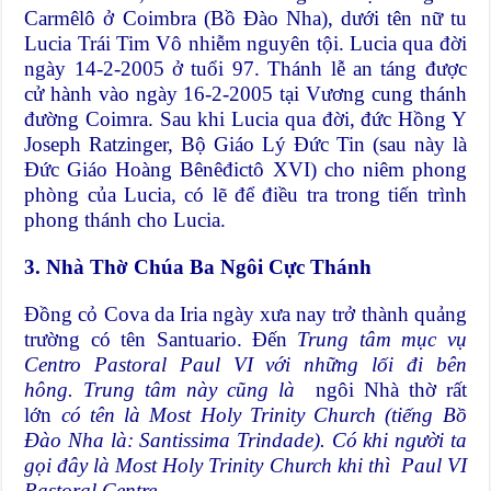
Carmêlô ở Coimbra (Bồ Đào Nha), dưới tên nữ tu
Lucia Trái Tim Vô nhiễm nguyên tội. Lucia qua đời
ngày 14-2-2005 ở tuổi 97. Thánh lễ an táng được
cử hành vào ngày 16-2-2005 tại Vương cung thánh
đường Coimra. Sau khi Lucia qua đời, đức Hồng Y
Joseph Ratzinger, Bộ Giáo Lý Đức Tin (sau này là
Đức Giáo Hoàng Bênêđictô XVI) cho niêm phong
phòng của Lucia, có lẽ để điều tra trong tiến trình
phong thánh cho Lucia.
3. Nhà
T
hờ Chúa Ba Ngôi Cực Thánh
Đồng cỏ Cova da Iria ngày xưa nay trở thành quảng
trường có tên Santuario. Đến
Trung tâm mục vụ
Centro Pastoral Paul VI với những lối đi bên
hông. Trung tâm này cũng là
ngôi Nhà thờ rất
lớn
có tên là Most Holy Trinity Church (tiếng Bồ
Đào Nha là: Santissima Trindade). Có khi người ta
gọi đây là Most Holy Trinity Church khi thì Paul VI
Pastoral Centre
.