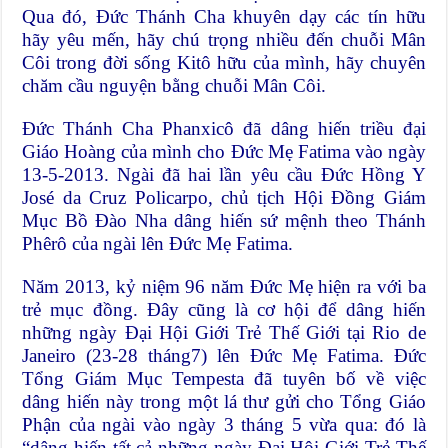
Qua đó, Đức Thánh Cha khuyên dạy các tín hữu
hãy yêu mến, hãy chú trọng nhiều đến chuỗi Mân
Côi trong đời sống Kitô hữu của mình, hãy chuyên
chăm cầu nguyện bằng chuỗi Mân Côi.
Đức Thánh Cha Phanxicô đã dâng hiến triều đại
Giáo Hoàng của mình cho Đức Mẹ Fatima vào ngày
13-5-2013. Ngài đã hai lần yêu cầu Đức Hồng Y
José da Cruz Policarpo, chủ tịch Hội Đồng Giám
Mục Bồ Đào Nha dâng hiến sứ mệnh theo Thánh
Phêrô của ngài lên Đức Mẹ Fatima.
Năm 2013, kỷ niệm 96 năm Đức Mẹ hiện ra với ba
trẻ mục đồng. Đây cũng là cơ hội để dâng hiến
những ngày Đại Hội Giới Trẻ Thế Giới tại Rio de
Janeiro (23-28 tháng7) lên Đức Mẹ Fatima. Đức
Tổng Giám Mục Tempesta đã tuyên bố về việc
dâng hiến này trong một lá thư gửi cho Tổng Giáo
Phận của ngài vào ngày 3 tháng 5 vừa qua: đó là
“dâng hiến tất cả những ngày Đại Hội Giới Trẻ Thế