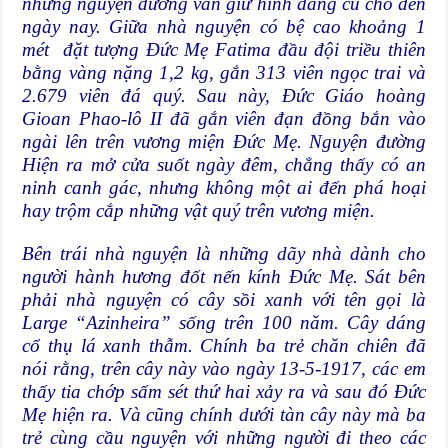
nhưng nguyện đường vẫn giữ hình dáng cũ cho đến
ngày nay. Giữa nhà nguyện có bệ cao khoảng 1
mét đặt tượng Đức Mẹ Fatima đầu đội triều thiên
bằng vàng nặng 1,2 kg, gắn 313 viên ngọc trai và
2.679 viên đá quý. Sau này, Đức Giáo hoàng
Gioan Phao-lô II đã gắn viên đạn đồng bắn vào
ngài lên trên vương miện Đức Mẹ. Nguyện đường
Hiện ra mở cửa suốt ngày đêm, chẳng thấy có an
ninh canh gác, nhưng không một ai đến phá hoại
hay trộm cắp những vật quý trên vương miện.
Bên trái nhà nguyện là những dãy nhà dành cho
người hành hương đốt nến kính Đức Mẹ. Sát bên
phải nhà nguyện có cây sồi xanh với tên gọi là
Large “Azinheira” sống trên 100 năm. Cây dáng
cổ thụ lá xanh thẫm. Chính ba trẻ chăn chiên đã
nói rằng, trên cây này vào ngày 13-5-1917, các em
thấy tia chớp sấm sét thứ hai xảy ra và sau đó Đức
Mẹ hiện ra. Và cũng chính dưới tàn cây này mà ba
trẻ cùng cầu nguyện với những người đi theo các