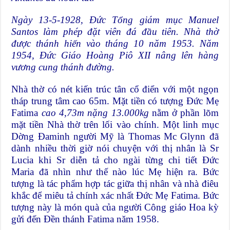
Ngày 13-5-1928, Đức Tổng giám mục Manuel
Santos làm phép đặt viên đá đầu tiên. Nhà thờ
được thánh hiến vào tháng 10 năm 1953. Năm
1954, Đức Giáo Hoàng Piô XII nâng lên hàng
vương cung thánh đường.
Nhà thờ có nét kiến trúc tân cổ điển với một ngọn
tháp trung tâm cao 65m. Mặt tiền có tượng Đức Mẹ
Fatima
cao 4,73m nặng 13.000kg
nằm ở phần lõm
mặt tiền Nhà thờ trên lối vào chính. Một linh mục
Dờng Đaminh người Mỹ là Thomas Mc Glynn đã
dành nhiều thời giờ nói chuyện với thị nhân là Sr
Lucia khi Sr diễn tả cho ngài từng chi tiết Đức
Maria đã nhìn như thế nào lúc Mẹ hiện ra. Bức
tượng là tác phẩm hợp tác giữa thị nhân và nhà điêu
khắc để miêu tả chính xác nhất Đức Mẹ Fatima. Bức
tượng này là món quà của người Công giáo Hoa kỳ
gửi đến Đền thánh Fatima năm 1958.