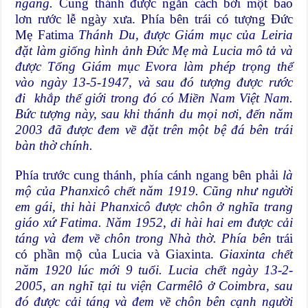
ngang.
Cung thánh được ngăn cách bởi một bao
lơn rước lễ ngày xưa. Phía bên trái có tượng Đức
Mẹ Fatima
Thánh Du, được Giám mục của Leiria
đặt làm giống hình ảnh Đức Mẹ mà Lucia mô tả và
được Tổng Giám mục Evora làm phép trọng thể
vào ngày 13-5-1947, và sau đó tượng được rước
đi khắp thế giới trong đó có Miền Nam Việt Nam.
Bức tượng này, sau khi thánh du mọi nơi, đến năm
2003 đã được đem về đặt trên một bệ đá bên trái
bàn thờ chính.
Phía trước cung thánh, phía cánh ngang bên phải
là
mộ của Phanxicô chết năm 1919. Cũng như người
em gái, thi hài Phanxicô được chôn ở nghĩa trang
giáo xứ Fatima. Năm 1952, di hài hai em được cải
táng và đem về chôn trong Nhà thờ. Phía bên
trái
có phần mộ của Lucia và Giaxinta.
Giaxinta chết
năm 1920 lúc mới 9 tuổi. Lucia chết ngày 13-2-
2005, an nghĩ tại tu viện Carmêlô ở Coimbra, sau
đó được cải táng và đem về chôn bên cạnh người