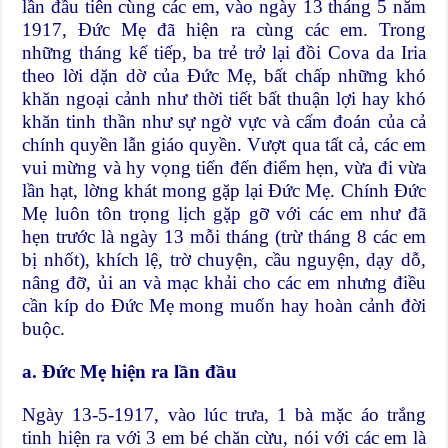
lần đầu tiên cùng các em, vào ngày 13 tháng 5 năm
1917, Ðức Mẹ đã hiện ra cùng các em. Trong
những tháng kế tiếp, ba trẻ trở lại đồi Cova da Iria
theo lời dặn dờ của Đức Mẹ, bất chấp những khó
khăn ngoại cảnh như thời tiết bất thuận lợi hay khó
khăn tinh thần như sự ngờ vực và cấm đoán của cả
chính quyền lẫn giáo quyền. Vượt qua tất cả, các em
vui mừng và hy vọng tiến đến điểm hẹn, vừa đi vừa
lần hạt, lờng khát mong gặp lại Đức Mẹ. Chính Đức
Mẹ luôn tôn trọng lịch gặp gỡ với các em như đã
hẹn trước là ngày 13 mỗi tháng (trừ tháng 8 các em
bị nhốt), khích lệ, trờ chuyện, cầu nguyện, dạy dỗ,
nâng đỡ, ủi an và mạc khải cho các em nhưng điều
cần kíp do Đức Mẹ mong muốn hay hoàn cảnh đời
buộc.
a. Đức Mẹ hiện ra lần đầu
Ngày 13-5-1917, vào lúc trưa, 1 bà mặc áo trắng
tinh hiện ra với 3 em bé chăn cừu, nói với các em là