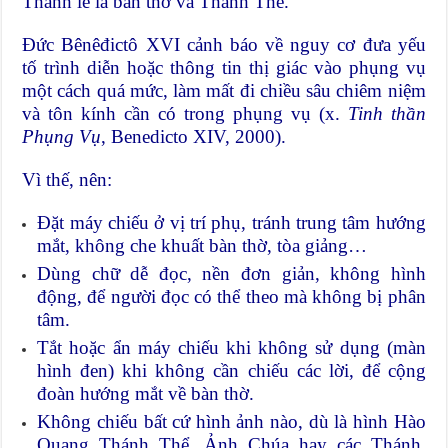
Thánh lễ là bàn thờ và Thánh Thể.
Đức Bênêđictô XVI cảnh báo về nguy cơ đưa yếu
tố trình diễn hoặc thông tin thị giác vào phụng vụ
một cách quá mức, làm mất đi chiều sâu chiêm niệm
và tôn kính cần có trong phụng vụ (x.
Tinh thần
Phụng Vụ
, Benedicto XIV, 2000).
Vì thế, nên:
Đặt máy chiếu ở vị trí phụ, tránh trung tâm hướng
mắt, không che khuất bàn thờ, tòa giảng…
Dùng chữ dễ đọc, nền đơn giản, không hình
động, để người đọc có thể theo mà không bị phân
tâm.
Tắt hoặc ẩn máy chiếu khi không sử dụng (màn
hình đen) khi không cần chiếu các lời, để cộng
đoàn hướng mắt về bàn thờ.
Không chiếu bất cứ hình ảnh nào, dù là hình Hào
Quang Thánh Thể, Ảnh Chúa hay các Thánh,