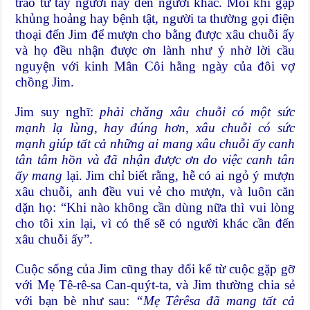
trao từ tay người này đến người khác. Mỗi khi gặp
khủng hoảng hay bệnh tật, người ta thường gọi điện
thoại đến Jim để mượn cho bằng được xâu chuỗi ấy
và họ đều nhận được ơn lành như ý nhờ lời cầu
nguyện với kinh Mân Côi hằng ngày của đôi vợ
chồng Jim.
Jim suy nghĩ:
phải chăng
xâu
chuỗi có một sức
mạnh lạ lùng, hay đúng hơn,
xâu
chuỗi có sức
mạnh giúp tất cả những ai mang
xâu
chuỗi ấy canh
tân tâm hồn và đã nhận được ơn do việc canh tân
ấy
mang
lại. Jim chỉ biết rằng, hễ có ai ngỏ ý mượn
xâu chuỗi, anh đều vui vẻ cho mượn, và luôn căn
dặn họ: “Khi nào không cần dùng nữa thì vui lòng
cho tôi xin lại, vì có thể sẽ có người khác cần đến
xâu chuỗi ấy”.
Cuộc sống của Jim cũng thay đổi kể từ cuộc gặp gỡ
với Mẹ Tê-rê-sa Can-quýt-ta, và Jim thường chia sẻ
với bạn bè như sau:
“Mẹ Têrêsa đã mang tất cả