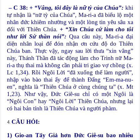
– C 38:
+ “Vâng, tôi đây là nữ tỳ của Chúa”:
khi
tự nhận là “nữ tỳ của Chúa”, Ma-ri-a đã biểu lộ một
nhân đức khiêm nhường và một lòng tin yêu sâu xa
đối với Thiên Chúa.
+ “Xin Chúa cứ làm cho tôi
như lời Sứ thần nói”:
Qua câu này, Ma-ri-a đại
diện nhân loại để đón nhận ơn cứu độ do Thiên
Chúa ban. Thực vậy, ngay sau lời thưa “xin vâng”
này, Thánh Thần đã tác động làm cho Trinh nữ Ma-
ri-a thụ thai mà không cần phải tri giao vợ chồng (x.
Lc 1,34). Rồi Ngôi Lời “đã xuống thế làm người”,
nhập vào bào thai ấy để thành Đấng “Em-ma-nu-
en”, nghĩa là “Thiên Chúa ở cùng chúng ta” (x. Mt
1,23). Như vậy, Đức Giê-su chỉ có một Ngôi là
“Ngôi Con” hay “Ngôi Lời” Thiên Chúa, nhưng lại
có hai bản tính là Thiên Chúa và người phàm.
CÂU HỎI:
1) Gio-an Tẩy Giả hơn Đức Giê-su bao nhiêu