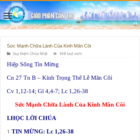
Sức Mạnh Chữa Lành Của Kinh Mân Côi
Suy Niệm Chúa Nhật
968 lượt xem
Hiệp Sống Tin Mừng
Cn 27 Tn B – Kính Trọng Thể Lễ Mân Côi
Cv 1,12-14; Gl 4,4-7; Lc 1,26-38
Sức Mạnh
Chữa Lành
Của Kinh Mân Côi
I.HỌC LỜI CHÚA
TIN MỪNG: Lc 1,26-38