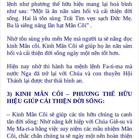
lệnh như phương thế hữu hiệu mang lại hoà bình
như sau: “Một là ăn năn sám hối và cải thiện đời
sống. Hai là tôn sùng Trái Tim vẹn sạch Đức Mẹ.
Ba là siêng năng lần hạt Mân Côi” .
Nhờ tôn sùng yêu mến Mẹ mà người ta sẽ năng đọc
kinh Mân côi. Kinh Mân Côi sẽ giúp họ ăn năn sám
hối và cải thiện đời sống ngày một nên tốt hơn.
Hiện nay nhờ thi hành ba mệnh lệnh Fa-ti-ma mà
nước Nga đã trở lại với Chúa và con thuyền Hội
Thánh lại được thư thái bình an.
3) KINH MÂN CÔI
– PHƯƠNG THẾ HỮU
HIỆU GIÚP CẢI THIỆN ĐỜI SỐNG
:
– Kinh Mân Côi sẽ giúp các tín hữu chúng ta canh
tân đời sống: Nhờ năng kết hiệp với Chúa Giê-su và
Mẹ Ma-ri-a bằng việc suy niệm các mầu nhiệm Mân
Côi, chắc chắn chúng ta sẽ ngày một nên hoàn thiện