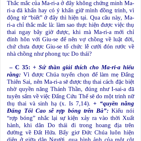
Thắc mắc của Ma-ri-a ở đây không chứng minh Ma-
ri-a đã khấn hay có ý khấn giữ mình đồng trinh, vì
động từ “biết” ở đây thì hiện tại. Qua câu này, Ma-
ri-a chỉ thắc mắc là: làm sao thực hiện được việc thụ
thai ngay bây giờ được, khi mà Ma-ri-a mới chỉ
đính hôn với Giu-se để nên vợ chồng về luật đời,
chứ chưa được Giu-se tổ chức lễ cưới đón rước về
nhà chồng như phong tục Do thái?
– C 35:
+ Sứ thần giải thích cho Ma-ri-a hiểu
rằng:
Vì được Chúa tuyển chọn để làm mẹ Đấng
Thiên Sai, nên Ma-ri-a sẽ được thụ thai cách đặc biệt
nhờ quyền năng Thánh Thần, đúng như I-sai-a đã
tuyên sấm về việc Đấng Cứu Thế sẽ do một trinh nữ
thụ thai và sinh hạ (x. Is 7,14).
+ “quyền năng
Đấng Tối Cao sẽ rợp bóng trên Bà”:
Kiểu nói
“rợp bóng” nhắc lại sự kiện xảy ra vào thời Xuất
hành, khi dân Do thái đi trong hoang địa trên
đường về Đất Hứa. Bấy giơ Đức Chúa luôn hiện
diện ở giữa dân Người, qua hình ảnh của một cột