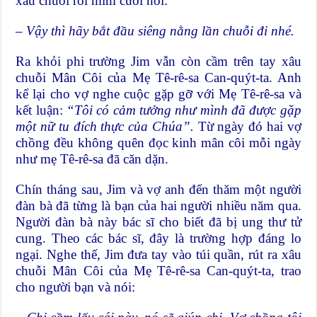
xâu chuỗi rồi mỉm cười nói:
– Vậy thì hãy bắt đầu
siêng nằng
lần chuỗi đi
nhé
.
Ra khỏi phi trường Jim vẫn còn cầm trên tay xâu
chuỗi Mân Côi của Mẹ Tê-rê-sa Can-quýt-ta. Anh
kể lại cho vợ nghe cuộc gặp gỡ với Mẹ Tê-rê-sa và
kết luận:
“Tôi có cảm tưởng như mình đã được gặp
một
n
ữ tu đích thực của Chúa”.
Từ ngày đó hai vợ
chồng đều không quên đọc kinh mân côi mỗi ngày
như mẹ Tê-rê-sa đã căn dặn.
Chín tháng sau, Jim và vợ anh đến thăm một người
đàn bà đã từng là bạn của hai người nhiều năm qua.
Người đàn bà này bác sĩ cho biết đã bị ung thư tử
cung. Theo các bác sĩ, đây là trường hợp đáng lo
ngại. Nghe thế, Jim đưa tay vào túi quần, rút ra xâu
chuỗi Mân Côi của Mẹ Tê-rê-sa Can-quýt-ta, trao
cho người bạn và nói: