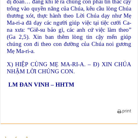
dị đoan… đang khi lẽ ra chúng con phải tín thác cậy
trông vào quyền năng của Chúa, kêu cầu lòng Chúa
thương xót, thực hành theo Lời Chúa dạy như Mẹ
Ma-ri-a đã dạy các người giúp việc tại tiệc cưới Ca-
na xưa: “Giê-su bảo gì, các anh cứ việc làm theo”
(Ga 2,5). Xin ban thêm lòng tin cậy mến giúp
chúng con đi theo con đường của Chúa noi gương
Mẹ Ma-ri-a.
X) HIỆP CÙNG MẸ MA-RI-A. – Đ) XIN CHÚA
NHẬM LỜI CHÚNG CON.
LM ĐAN VINH – HHTM
print