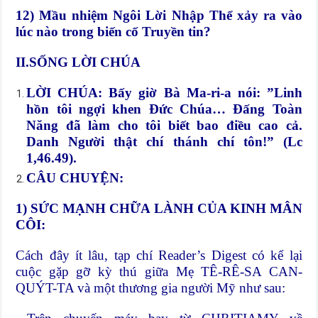
12) Mầu nhiệm Ngôi Lời Nhập Thể xảy ra vào
lúc nào trong biến cố Truyền tin?
II.SỐNG LỜI CHÚA
LỜI CHÚA: Bấy giờ Bà Ma-ri-a nói: ”Linh
hồn tôi ngợi khen Đức Chúa… Đấng Toàn
Năng đã làm cho tôi biết bao điều cao cả.
Danh Người thật chí thánh chí tôn!” (Lc
1,46.49).
CÂU CHUYỆN:
1) SỨC MẠNH CHỮA LÀNH CỦA KINH MÂN
CÔI:
Cách đây ít lâu, tạp chí Reader’s Digest có kể lại
cuộc gặp gỡ kỳ thú giữa Mẹ TÊ-RÊ-SA CAN-
QUÝT-TA và một thương gia người Mỹ như sau: