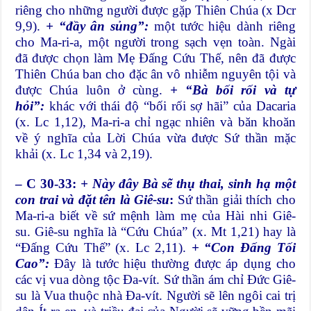
riêng cho những người được gặp Thiên Chúa (x Dcr
9,9).
+ “đầy ân sủng”:
một tước hiệu dành riêng
cho Ma-ri-a, một người trong sạch vẹn toàn. Ngài
đã được chọn làm Mẹ Đấng Cứu Thế, nên đã được
Thiên Chúa ban cho đặc ân vô nhiễm nguyên tội và
được Chúa luôn ở cùng.
+ “Bà bối rối và tự
hỏi”:
khác với thái độ “bối rối sợ hãi” của Dacaria
(x. Lc 1,12), Ma-ri-a chỉ ngạc nhiên và băn khoăn
về ý nghĩa của Lời Chúa vừa được Sứ thần mặc
khải (x. Lc 1,34 và 2,19).
– C 30-33:
+ Này đây Bà sẽ thụ thai, sinh hạ một
con trai và đặt tên là Giê-su
:
Sứ thần giải thích cho
Ma-ri-a biết về sứ mệnh làm mẹ của Hài nhi Giê-
su. Giê-su nghĩa là “Cứu Chúa” (x. Mt 1,21) hay là
“Đấng Cứu Thế” (x. Lc 2,11).
+ “Con Đấng Tối
Cao”:
Đây là tước hiệu thường được áp dụng cho
các vị vua dòng tộc Đa-vít. Sứ thần ám chỉ Đức Giê-
su là Vua thuộc nhà Đa-vít. Người sẽ lên ngôi cai trị