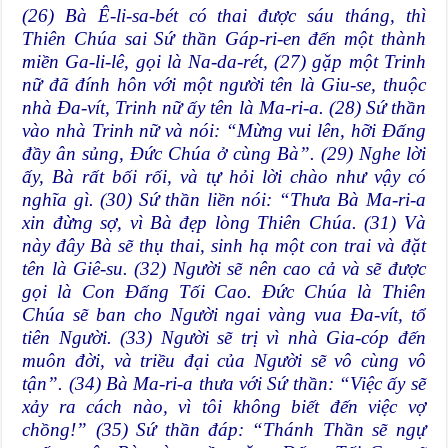
(26) Bà Ê-li-sa-bét có thai được sáu tháng, thì
Thiên Chúa sai Sứ thần Gáp-ri-en đến một thành
miền Ga-li-lê, gọi là Na-da-rét, (27) gặp một Trinh
nữ đã đính hôn với một người tên là Giu-se, thuộc
nhà Đa-vít, Trinh nữ ấy tên là Ma-ri-a. (28) Sứ thần
vào nhà Trinh nữ và nói: “Mừng vui lên, hỡi Đấng
đầy ân sủng, Đức Chúa ở cùng Bà”. (29) Nghe lời
ấy, Bà rất bối rối, và tự hỏi lời chào như vậy có
nghĩa gì. (30) Sứ thần liền nói: “Thưa Bà Ma-ri-a
xin đừng sợ, vì Bà đẹp lòng Thiên Chúa. (31) Và
này đây Bà sẽ thụ thai, sinh hạ một con trai và đặt
tên là Giê-su. (32) Người sẽ nên cao cả và sẽ được
gọi là Con Đấng Tối Cao. Đức Chúa là Thiên
Chúa sẽ ban cho Người ngai vàng vua Đa-vít, tổ
tiên Người. (33) Người sẽ trị vì nhà Gia-cóp đến
muôn đời, và triều đại của Người sẽ vô cùng vô
tận”. (34) Bà Ma-ri-a thưa với Sứ thần: “Việc ấy sẽ
xảy ra cách nào, vì tôi không biết đến việc vợ
chồng!” (35) Sứ thần đáp: “Thánh Thần sẽ ngự