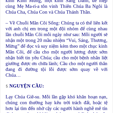
kinh Kính Mừng, một kinh Sáng Danh, để hiệp
cùng Mẹ Ma-ri-a tôn vinh Thiên Chúa Ba Ngôi là
Chúa Cha, Chúa Con và Chúa Thánh Thần.
– Về Chuỗi Mân Côi Sống: Chúng ta có thể liên kết
với anh chị em trong một đội nhóm để cùng nhau
lần chuỗi Mân Côi mỗi ngày như sau: Mỗi người sẽ
nhận một trong 20 mầu nhiệm “Vui, Sáng, Thương,
Mừng” để đọc và suy niệm kèm theo một chục kinh
Mân Côi, để cầu cho một người lương được sớm
nhận biết tin yêu Chúa; cầu cho một bệnh nhân liệt
giường được ơn chữa lành; Cầu cho một người thân
đang đi đường tội lỗi được sớm quay về với
Chúa…
NGUYỆN CẦU:
Lạy Chúa Giê-su. Mỗi lần gặp khó khăn hoạn nạn,
chúng con thường hay kêu trời trách đất, hoặc tệ
hơn lại tìm đến nhờ cậy các người hành nghề mê tín