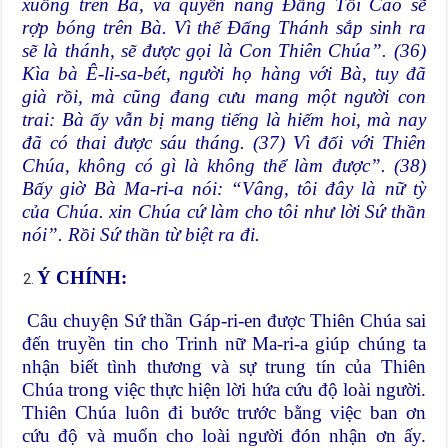
xuống trên Bà, và quyền năng Đấng Tối Cao sẽ
rợp bóng trên Bà. Vì thế Đấng Thánh sắp sinh ra
sẽ là thánh, sẽ được gọi là Con Thiên Chúa”. (36)
Kìa bà Ê-li-sa-bét, người họ hàng với Bà, tuy đã
già rồi, mà cũng đang cưu mang một người con
trai: Bà ấy vẫn bị mang tiếng là hiếm hoi, mà nay
đã có thai được sáu tháng. (37) Vì đối với Thiên
Chúa, không có gì là không thể làm được”. (38)
Bấy giờ Bà Ma-ri-a nói: “Vâng, tôi đây là nữ tỳ
của Chúa. xin Chúa cứ làm cho tôi như lời Sứ thần
nói”. Rồi Sứ thần từ biệt ra đi.
Ý CHÍNH:
Câu chuyện Sứ thần Gáp-ri-en được Thiên Chúa sai
đến truyền tin cho Trinh nữ Ma-ri-a giúp chúng ta
nhận biết tình thương và sự trung tín của Thiên
Chúa trong việc thực hiện lời hứa cứu độ loài người.
Thiên Chúa luôn đi bước trước bằng việc ban ơn
cứu độ và muốn cho loài người đón nhận ơn ấy.