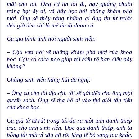
mắt cho tôi. Ông cứ tin tôi đi, hạy quăng chuỗi
tràng hạt ấy đi, và hãy học hỏi những khám phá
mới. Ông sẽ thấy rằng những gì ông tin từ trước
đến giờ đều chỉ là mê tín dị đoan cả.
Cụ gia bình tĩnh hỏi người sinh viên:
– Cậu vừa nói về những khám phá mới của khoa
học. Cậu có cách nào giúp tôi hiểu rõ hơn điều nầy
không?
Chàng sinh viên hăng hái đề nghị:
– Ông cứ cho tôi địa chỉ, tôi sẽ gởi đến cho ông một
quyển sách. Ông sẽ tha hồ đi vào thế giới tân tiến
của khoa học.
Cụ già từ từ rút trong túi áo ra một tấm danh thiếp
trao cho anh sinh viên. Đọc qua danh thiếp, anh ta
bỗng tái mặt vì xấu hổ rồi lặng lẽ bỏ sang toa khác.