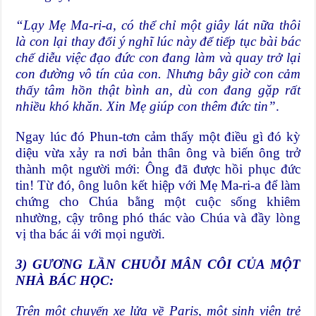
“Lạy Mẹ Ma-ri-a, có thể chỉ một giây lát nữa thôi
là con lại thay đổi ý nghĩ lúc này để tiếp tục bài bác
chế diễu việc đạo đức con đang làm và quay trở lại
con đường vô tín của con. Nhưng bây giờ con cảm
thấy tâm hồn thật bình an, dù con đang gặp rất
nhiều khó khăn. Xin Mẹ giúp con thêm đức tin”
.
Ngay lúc đó Phun-tơn cảm thấy một điều gì đó kỳ
diệu vừa xảy ra nơi bản thân ông và biến ông trở
thành một người mới: Ông đã được hồi phục đức
tin! Từ đó, ông luôn kết hiệp với Mẹ Ma-ri-a để làm
chứng cho Chúa bằng một cuộc sống khiêm
nhường, cậy trông phó thác vào Chúa và đầy lòng
vị tha bác ái với mọi người.
3) GƯƠNG LẦN CHUỖI MÂN CÔI CỦA MỘT
NHÀ BÁC HỌC:
Trên một chuyến xe lửa về Paris, một sinh viên trẻ