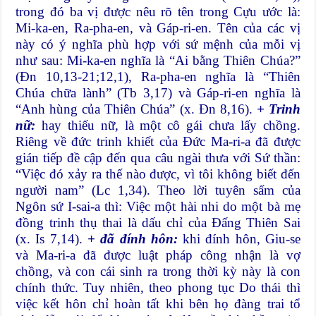
trong đó ba vị được nêu rõ tên trong Cựu ước là:
Mi-ka-en, Ra-pha-en, và Gáp-ri-en. Tên của các vị
này có ý nghĩa phù hợp với sứ mệnh của mỗi vị
như sau: Mi-ka-en nghĩa là “Ai bằng Thiên Chúa?”
(Đn 10,13-21;12,1), Ra-pha-en nghĩa là “Thiên
Chúa chữa lành” (Tb 3,17) và Gáp-ri-en nghĩa là
“Anh hùng của Thiên Chúa” (x. Đn 8,16).
+ Trinh
nữ:
hay thiếu nữ, là một cô gái chưa lấy chồng.
Riêng về đức trinh khiết của Đức Ma-ri-a đã được
gián tiếp đề cập đến qua câu ngài thưa với Sứ thần:
“Việc đó xảy ra thế nào được, vì tôi không biết đến
người nam” (Lc 1,34). Theo lời tuyên sấm của
Ngôn sứ I-sai-a thì: Việc một hài nhi do một bà mẹ
đồng trinh thụ thai là dấu chỉ của Đấng Thiên Sai
(x. Is 7,14).
+ đã đính hôn:
khi đính hôn, Giu-se
và Ma-ri-a đã được luật pháp công nhận là vợ
chồng, và con cái sinh ra trong thời kỳ này là con
chính thức. Tuy nhiên, theo phong tục Do thái thì
việc kết hôn chỉ hoàn tất khi bên họ đàng trai tổ