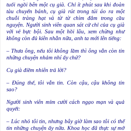
tuổi ngồi bên một cụ già. Chỉ ít phút sau khi đoàn
tàu chuyển bánh, cụ già rút trong túi áo ra một
chuỗi tràng hạt và từ từ chìm đắm trong cầu
nguyện. Người sinh viên quan sát cử chỉ của cụ già
với vẻ bực bội. Sau một hồi lâu, xem chừng như
không còn đủ kiên nhẫn nữa, anh ta mới lên tiếng:
– Thưa ông, nếu tôi không lầm thì ông vẫn còn tin
những chuyện nhảm nhí ấy chứ?
Cụ già điềm nhiên trả lời?
– Đúng thế, tôi vẫn tin. Còn cậu, cậu không tin
sao?
Người sinh viên mỉm cười cách ngạo mạn và quả
quyết:
– Lúc nhỏ tôi tin, nhưng bây giờ làm sao tôi có thể
tin những chuyện ấy nữa. Khoa học đã thực sự mở