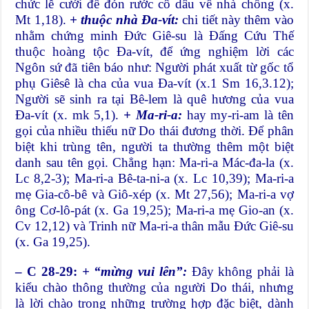
chức lễ cưới để đón rước cô dâu về nhà chồng (x.
Mt 1,18).
+ thuộc nhà Đa-vít:
chi tiết này thêm vào
nhằm chứng minh Đức Giê-su là Đấng Cứu Thế
thuộc hoàng tộc Đa-vít, để ứng nghiệm lời các
Ngôn sứ đã tiên báo như: Người phát xuất từ gốc tổ
phụ Giêsê là cha của vua Đa-vít (x.1 Sm 16,3.12);
Người sẽ sinh ra tại Bê-lem là quê hương của vua
Đa-vít (x. mk 5,1).
+ Ma-ri-a:
hay my-ri-am là tên
gọi của nhiều thiếu nữ Do thái đương thời. Để phân
biệt khi trùng tên, người ta thường thêm một biệt
danh sau tên gọi. Chẳng hạn: Ma-ri-a Mác-đa-la (x.
Lc 8,2-3); Ma-ri-a Bê-ta-ni-a (x. Lc 10,39); Ma-ri-a
mẹ Gia-cô-bê và Giô-xép (x. Mt 27,56); Ma-ri-a vợ
ông Cơ-lô-pát (x. Ga 19,25); Ma-ri-a mẹ Gio-an (x.
Cv 12,12) và Trinh nữ Ma-ri-a thân mẫu Đức Giê-su
(x. Ga 19,25).
– C 28-29:
+ “mừng vui lên”:
Đây không phải là
kiểu chào thông thường của người Do thái, nhưng
là lời chào trong những trường hợp đặc biệt, dành