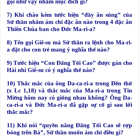
gọi như vậy nhằm mục đích gì?
7) Khi chào kèm tước hiệu “đầy ân sủng” của
Sứ thần nhằm ám chỉ đặc ân nào trong 4 đặc ân
Thiên Chúa ban cho Đức Ma-ri-a?
8) Tên gọi Giê-su mà Sứ thần ra lệnh cho Ma-ri-
a đặt cho con trẻ mang ý nghĩa thế nào?
9) Tước hiệu “Con Đấng Tối Cao” được gán cho
Hài nhi Giê-su có ý nghĩa thế nào?
10) Thắc mắc của ông Da-ca-ri-a trong Đền thờ
(x Lc 1,18) và thắc mắc của Ma-ri-a trong Tin
Mừng hôm nay có giống nhau không? Ông Da-
ca-ri-a và Đức Ma-ri-a đã gặp sự cố gì sau lời
thắc mắc?
11) Khi nói “quyền năng Đấng Tối Cao sẽ rợp
bóng trên Bà”, Sứ thần muốn ám chỉ điều gì?