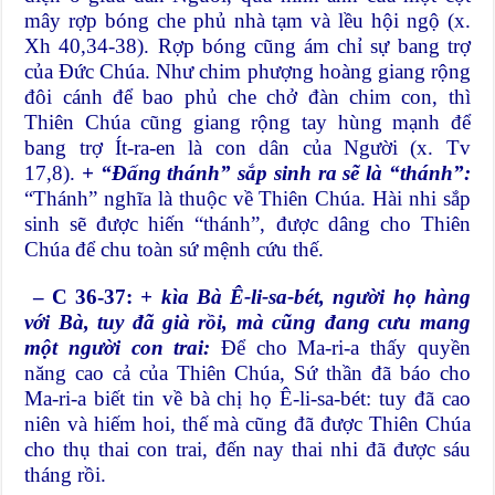
mây rợp bóng che phủ nhà tạm và lều hội ngộ (x.
Xh 40,34-38). Rợp bóng cũng ám chỉ sự bang trợ
của Đức Chúa. Như chim phượng hoàng giang rộng
đôi cánh để bao phủ che chở đàn chim con, thì
Thiên Chúa cũng giang rộng tay hùng mạnh để
bang trợ Ít-ra-en là con dân của Người (x. Tv
17,8).
+ “Đấng thánh” sắp sinh ra sẽ là “thánh”:
“Thánh” nghĩa là thuộc về Thiên Chúa. Hài nhi sắp
sinh sẽ được hiến “thánh”, được dâng cho Thiên
Chúa để chu toàn sứ mệnh cứu thế.
– C 36-37:
+ kìa Bà Ê-li-sa-bét, người họ hàng
với Bà, tuy đã già rồi, mà cũng đang cưu mang
một người con trai:
Để cho Ma-ri-a thấy quyền
năng cao cả của Thiên Chúa, Sứ thần đã báo cho
Ma-ri-a biết tin về bà chị họ Ê-li-sa-bét: tuy đã cao
niên và hiếm hoi, thế mà cũng đã được Thiên Chúa
cho thụ thai con trai, đến nay thai nhi đã được sáu
tháng rồi.