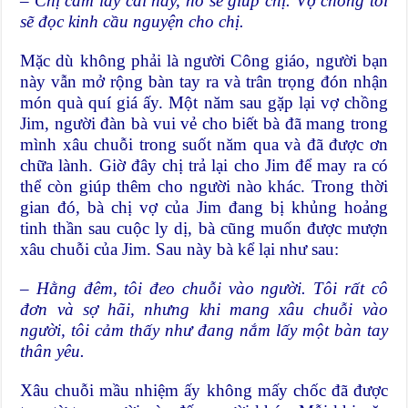
– Chị cầm lấy cái này, nó sẽ giúp chị.
Vợ chồng tôi
sẽ đọc kinh cầu nguyện cho chị.
Mặc dù không phải là người Công giáo, người bạn
này vẫn mở rộng bàn tay ra và trân trọng đón nhận
món quà quí giá ấy. Một năm sau gặp lại vợ chồng
Jim, người đàn bà vui vẻ cho biết bà đã mang trong
mình xâu chuỗi trong suốt năm qua và đã được ơn
chữa lành. Giờ đây chị trả lại cho Jim để may ra có
thể còn giúp thêm cho người nào khác. Trong thời
gian đó, bà chị vợ của Jim đang bị khủng hoảng
tinh thần sau cuộc ly dị, bà cũng muốn được mượn
xâu chuỗi của Jim. Sau này bà kể lại như sau:
– Hằng đêm, tôi đeo chuỗi vào người. Tôi rất cô
đơn và sợ hãi, nhưng khi mang
xâu
chuỗi vào
người, tôi cảm thấy như đang
nắm
lấy một bàn tay
thân yêu.
Xâu chuỗi mầu nhiệm ấy không mấy chốc đã được