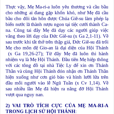
Thực vậy, Mẹ Ma-ri-a luôn yêu thương và cầu bầu
cho những ai đang gặp khốn khó, như Mẹ đã cầu
bầu cho đôi tân hôn được Chúa Giê-su làm phép lạ
biến nước lã thành rượu ngon tại tiệc cưới thành Ca-
na. Cũng tai đây Mẹ đã dạy các người giúp việc
vâng theo lời dạy của Đức Giê-su (x Ga 2,1-11). Về
sau trước khi tắt thở trên thập giá, Đức Giê-su đã trối
Mẹ cho môn đệ Gio-an là đại diện cúa Hội Thánh
(x Ga 19,26-27); Từ đây Mẹ đã luôn thi hành
nhiệm vụ là Mẹ Hội Thánh. Đầu tiên Mẹ hiệp thông
với các tông đồ tại nhà Tiệc Ly để xin ơn Thánh
Thần và cùng Hội Thánh đón nhận ơn Thánh Thần
hiện xuống như cơn gió bão và hình lưỡi lửa trên
đầu mỗi người vào lễ Ngũ Tuần (x Cv 1,14). Về
sau nhiều lần Mẹ đã hiện ra nâng đỡ Hội Thánh
vượt qua nguy nan.
2)
VAI TRÒ TÍCH CỰC CỦA MẸ MA-RI-A
TRONG LỊCH SỬ HỘI THÁNH
: