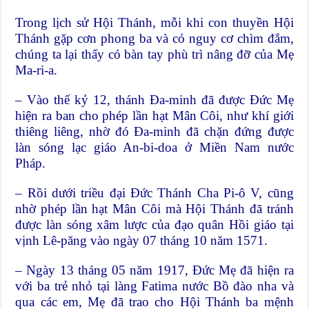
Trong lịch sử Hội Thánh, mỗi khi con thuyền Hội
Thánh gặp cơn phong ba và có nguy cơ chìm đắm,
chúng ta lại thấy có bàn tay phù trì nâng đỡ của Mẹ
Ma-ri-a.
– Vào thế kỷ 12, thánh Đa-minh đã được Đức Mẹ
hiện ra ban cho phép lần hạt Mân Côi, như khí giới
thiêng liêng, nhờ đó Đa-minh đã chặn đứng được
làn sóng lạc giáo An-bi-doa ở Miền Nam nước
Pháp.
– Rồi dưới triều đại Đức Thánh Cha Pi-ô V, cũng
nhờ phép lần hạt Mân Côi mà Hội Thánh đã tránh
được làn sóng xâm lược của đạo quân Hồi giáo tại
vịnh Lê-păng vào ngày 07 tháng 10 năm 1571.
– Ngày 13 tháng 05 năm 1917, Đức Mẹ đã hiện ra
với ba trẻ nhỏ tại làng Fatima nước Bồ đào nha và
qua các em, Mẹ đã trao cho Hội Thánh ba mệnh