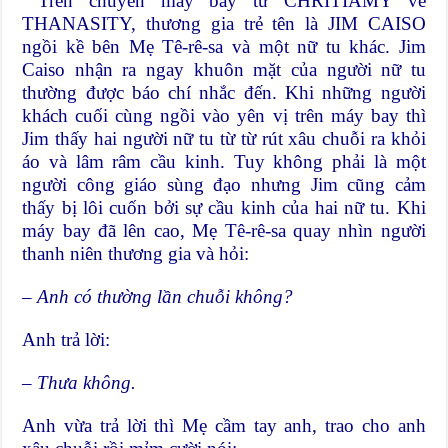
Trên chuyến máy bay từ CHRITIAMY về
THANASITY, thương gia trẻ tên là JIM CAISO
ngồi kề bên Mẹ Tê-rê-sa và một nữ tu khác. Jim
Caiso nhận ra ngay khuôn mặt của người nữ tu
thường được báo chí nhắc đến. Khi những người
khách cuối cùng ngồi vào yên vị trên máy bay thì
Jim thấy hai người nữ tu từ từ rút xâu chuỗi ra khỏi
áo và lâm râm cầu kinh. Tuy không phải là một
người công giáo sùng đạo nhưng Jim cũng cảm
thấy bị lôi cuốn bởi sự cầu kinh của hai nữ tu. Khi
máy bay đã lên cao, Mẹ Tê-rê-sa quay nhìn người
thanh niên thương gia và hỏi:
– Anh có thường lần chuỗi không?
Anh trả lời:
– Thưa không.
Anh vừa trả lời thì Mẹ cầm tay anh, trao cho anh