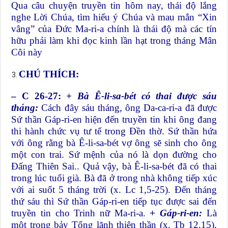
Qua câu chuyện truyền tin hôm nay, thái độ lắng
nghe Lời Chúa, tìm hiểu ý Chúa và mau mắn “Xin
vâng” của Đức Ma-ri-a chính là thái độ mà các tín
hữu phải làm khi đọc kinh lần hạt trong tháng Mân
Côi này
CHÚ THÍCH:
– C 26-27:
+ Bà Ê-li-sa-bét có thai được sáu
tháng:
Cách đây sáu tháng, ông Da-ca-ri-a đã được
Sứ thần Gáp-ri-en hiện đến truyền tin khi ông đang
thi hành chức vụ tư tế trong Đền thờ. Sứ thần hứa
với ông rằng bà Ê-li-sa-bét vợ ông sẽ sinh cho ông
một con trai. Sứ mệnh của nó là dọn đường cho
Đấng Thiên Sai.. Quả vậy, bà Ê-li-sa-bét đã có thai
trong lúc tuổi già. Bà đã ở trong nhà không tiếp xúc
với ai suốt 5 tháng trời (x. Lc 1,5-25). Đến tháng
thứ sáu thì Sứ thần Gáp-ri-en tiếp tục được sai đến
truyền tin cho Trinh nữ Ma-ri-a.
+ Gáp-ri-en:
Là
một trong bảy Tổng lãnh thiên thần (x. Tb 12,15),