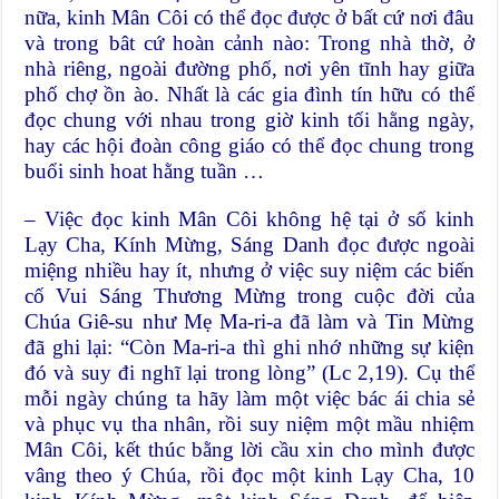
nữa, kinh Mân Côi có thể đọc được ở bất cứ nơi đâu
và trong bât cứ hoàn cảnh nào: Trong nhà thờ, ở
nhà riêng, ngoài đường phố, nơi yên tĩnh hay giữa
phố chợ ồn ào. Nhất là các gia đình tín hữu có thể
đọc chung với nhau trong giờ kinh tối hằng ngày,
hay các hội đoàn công giáo có thể đọc chung trong
buổi sinh hoat hằng tuần …
– Việc đọc kinh Mân Côi không hệ tại ở số kinh
Lạy Cha, Kính Mừng, Sáng Danh đọc được ngoài
miệng nhiều hay ít, nhưng ở việc suy niệm các biến
cố Vui Sáng Thương Mừng trong cuộc đời của
Chúa Giê-su như Mẹ Ma-ri-a đã làm và Tin Mừng
đã ghi lại: “Còn Ma-ri-a thì ghi nhớ những sự kiện
đó và suy đi nghĩ lại trong lòng” (Lc 2,19). Cụ thể
mỗi ngày chúng ta hãy làm một việc bác ái chia sẻ
và phục vụ tha nhân, rồi suy niệm một mầu nhiệm
Mân Côi, kết thúc bằng lời cầu xin cho mình được
vâng theo ý Chúa, rồi đọc một kinh Lạy Cha, 10