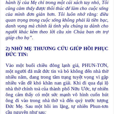
hành lý của Mẹ chỉ trong một cái xách tay nhỏ, Tôi
cũng cảm thấy được thôi thúc để làm cho cuộc sống
của mình đơn giản hơn. Tôi luôn nhớ rằng: điều
quan trọng trong cuộc sống không phải là tiền bạc,
danh vọng mà chính là tình yêu chúng ta dành cho
người khác
kèm theo lời cầu xin Chúa ban ơn trợ
giúp cho họ
”.
2)
NHỜ MẸ THƯƠNG CỨU GIÚP HỒI PHỤC
ĐỨC TIN
:
Vào một buổi chiều đông lạnh giá, PHUN-TƠN,
một người đã mất đức tin và bỏ không đến nhà thờ
nhiều năm, đang trong tâm trạng tuyệt vọng vì gặp
nhiều vấn đề khó khăn nan giải. Khi đi qua đại lộ
nhà thờ chính toà của thành phố Nữu Ước, tự nhiên
ông cảm thấy có một sức mạnh vô hình cuốn hút
ông đi vào trong nhà thờ và đến quỳ trước tượng
Đức Mẹ. Sau một hồi im lặng, tự nhiên Phun-tơn
cầu nguyện như sau
: