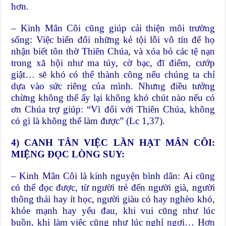
hơn.
– Kinh Mân Côi cũng giúp cải thiện môi trường
sống: Việc biến đổi những kẻ tội lỗi vô tín để họ
nhận biết tôn thờ Thiên Chúa, và xóa bỏ các tệ nạn
trong xã hội như ma túy, cờ bạc, đĩ điếm, cướp
giật… sẽ khó có thể thành công nếu chúng ta chỉ
dựa vào sức riêng của mình. Nhưng điều tưởng
chừng không thể ấy lại không khó chút nào nếu có
ơn Chúa trợ giúp: “Vì đối với Thiên Chúa, không
có gì là không thể làm được” (Lc 1,37).
4) CANH TÂN
VIỆC LẦN HẠT
MÂN CÔI:
MIỆNG ĐỌC LÒNG SUY:
– Kinh Mân Côi là kinh nguyện bình dân: Ai cũng
có thể đọc được, từ người trẻ đến người già, người
thông thái hay ít học, người giàu có hay nghèo khó,
khỏe mạnh hay yếu đau, khi vui cũng như lúc
buồn, khi làm việc cũng như lúc nghỉ ngơi… Hơn