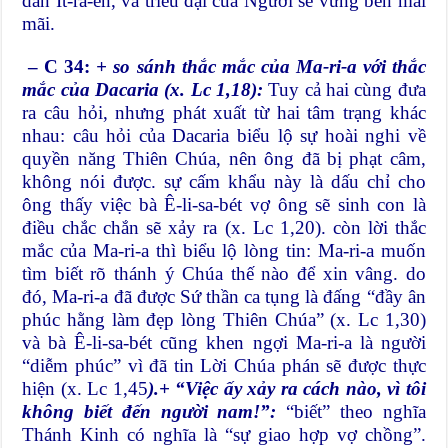
dân Ít-ra-en, và triều đại của Người sẽ vững bền mãi
mãi.
– C 34:
+ so sánh thắc mắc của Ma-ri-a với thắc
mắc của Dacaria (x. Lc 1,18):
Tuy cả hai cùng đưa
ra câu hỏi, nhưng phát xuất từ hai tâm trạng khác
nhau: câu hỏi của Dacaria biểu lộ sự hoài nghi về
quyền năng Thiên Chúa, nên ông đã bị phạt câm,
không nói được. sự cấm khẩu này là dấu chỉ cho
ông thấy việc bà Ê-li-sa-bét vợ ông sẽ sinh con là
điều chắc chắn sẽ xảy ra (x. Lc 1,20). còn lời thắc
mắc của Ma-ri-a thì biểu lộ lòng tin: Ma-ri-a muốn
tìm biết rõ thánh ý Chúa thế nào để xin vâng. do
đó, Ma-ri-a đã được Sứ thần ca tụng là đấng “đầy ân
phúc hằng làm đẹp lòng Thiên Chúa” (x. Lc 1,30)
và bà Ê-li-sa-bét cũng khen ngợi Ma-ri-a là người
“diễm phúc” vì đã tin Lời Chúa phán sẽ được thực
hiện (x. Lc 1,45
).+ “Việc ấy xảy ra cách nào, vì tôi
không biết đến người nam!”:
“biết” theo nghĩa
Thánh Kinh có nghĩa là “sự giao hợp vợ chồng”.