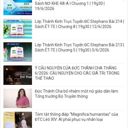
Sách NƠ-KHE-MI-A I Chương 1 | 19g30 |
19/6/2026
Lớp Thánh Kinh Trực Tuyến ĐC Stephano Bài 214 |
Sách ÉT-TE I Chương 8 | 19g30 | 12/6/2026
Lớp Thánh Kinh Trực Tuyến ĐC Stephano Bài 213 |
Sách ÉT-TE | Chương 5 | 19g30 | 5/6/2026
Ý CẦU NGUYỆN CỦA ĐỨC THÁNH CHA THÁNG
6/2026: CẦU NGUYỆN CHO CÁC GIÁ TRỊ TRONG
THỂ THAO
Đức Thánh Cha bổ nhiệm một nữ giáo dân làm
Tổng trưởng Bộ Truyền thông
Tóm tắt thông điệp “Magnifica humanitas” của
ĐTC Lêô XIV: AI phải phục vụ nhân loại