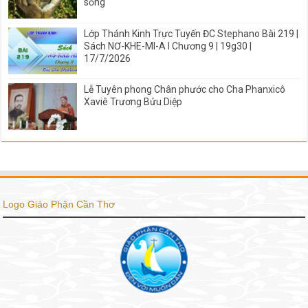
sống
Lớp Thánh Kinh Trực Tuyến ĐC Stephano Bài 219 |
Sách NƠ-KHE-MI-A I Chương 9 | 19g30 |
17/7/2026
Lễ Tuyên phong Chân phước cho Cha Phanxicô
Xaviê Trương Bửu Diệp
Logo Giáo Phận Cần Thơ