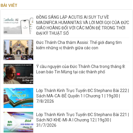
BÀI VIẾT
ĐỒNG SÁNG LẬP ACUTIS AI SUY TƯ VỀ
MAGNIFICA HUMANITAS VÀ LỜI MỜI GỌI CỦA ĐỨC
GIÁO HOÀNG ĐỐI VỚI CÁC MÔN ĐỆ TRONG THỜI
ĐẠI KỸ THUẬT SỐ
Đức Thánh Cha thăm Assisi: Thế giới đang tìm
kiếm những vị thánh giữa các con
Ý cầu nguyện của Đức Thánh Cha trong tháng 8:
Loan báo Tin Mừng tại các thành phố
Lớp Thánh Kinh Trực Tuyến ĐC Stephano Bài 222 |
Sách MA-CA-BÊ Quyển 1 I Chương 1 | 19g30 |
7/8/2026
Lớp Thánh Kinh Trực Tuyến ĐC Stephano Bài 221 |
Sách NƠ-KHE-MI-A I Chương 12 | 19g30 |
31/7/2026