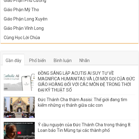
Giáo Phận Phú Cường
Giáo Phận Mỹ Tho
Giáo Phận Long Xuyên
Giáo Phận Vĩnh Long
Cùng Học Lời Chúa
Gần đây
Phổ biến
Bình luận
Nhãn
ĐỒNG SÁNG LẬP ACUTIS AI SUY TƯ VỀ
MAGNIFICA HUMANITAS VÀ LỜI MỜI GỌI CỦA ĐỨC
GIÁO HOÀNG ĐỐI VỚI CÁC MÔN ĐỆ TRONG THỜI
ĐẠI KỸ THUẬT SỐ
Đức Thánh Cha thăm Assisi: Thế giới đang tìm
kiếm những vị thánh giữa các con
Ý cầu nguyện của Đức Thánh Cha trong tháng 8:
Loan báo Tin Mừng tại các thành phố