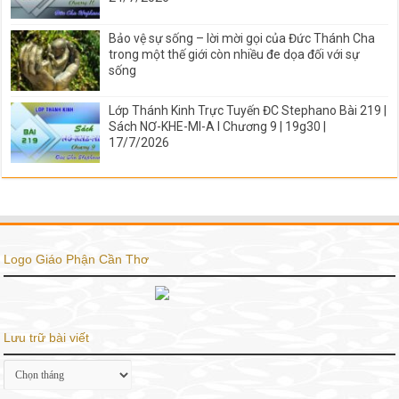
Bảo vệ sự sống – lời mời gọi của Đức Thánh Cha
trong một thế giới còn nhiều đe dọa đối với sự
sống
Lớp Thánh Kinh Trực Tuyến ĐC Stephano Bài 219 |
Sách NƠ-KHE-MI-A I Chương 9 | 19g30 |
17/7/2026
Logo Giáo Phận Cần Thơ
Lưu trữ bài viết
Lưu
trữ
bài