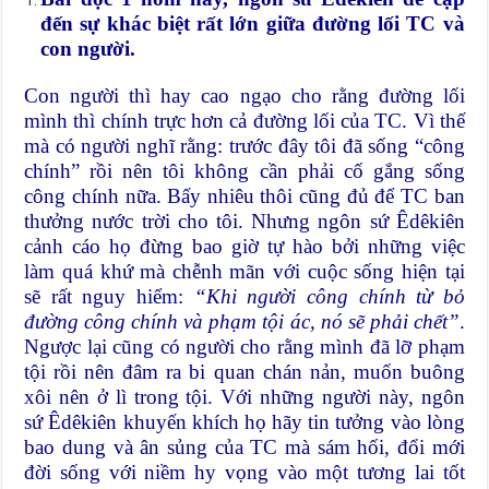
đến sự khác biệt rất lớn giữa đường lối TC và
con người.
Con người thì hay cao ngạo cho rằng đường lối
mình thì chính trực hơn cả đường lối của TC. Vì thế
mà có người nghĩ rằng: trước đây tôi đã sống “công
chính” rồi nên tôi không cần phải cố gắng sống
công chính nữa. Bấy nhiêu thôi cũng đủ để TC ban
thưởng nước trời cho tôi. Nhưng ngôn sứ Êdêkiên
cảnh cáo họ đừng bao giờ tự hào bởi những việc
làm quá khứ mà chễnh mãn với cuộc sống hiện tại
sẽ rất nguy hiểm:
“Khi người công chính từ bỏ
đường công chính và phạm tội ác, nó sẽ phải chết”
.
Ngược lại cũng có người cho rằng mình đã lỡ phạm
tội rồi nên đâm ra bi quan chán nản, muốn buông
xôi nên ở lì trong tội. Với những người này, ngôn
sứ Êdêkiên khuyến khích họ hãy tin tưởng vào lòng
bao dung và ân sủng của TC mà sám hối, đổi mới
đời sống với niềm hy vọng vào một tương lai tốt