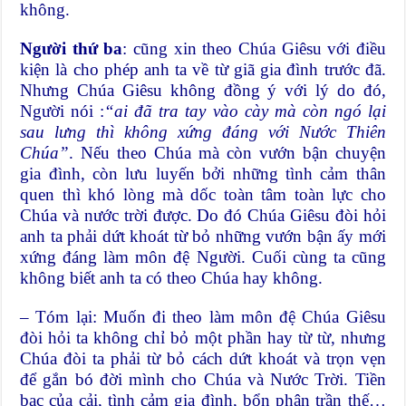
không.
Người thứ ba
: cũng xin theo Chúa Giêsu với điều
kiện là cho phép anh ta về từ giã gia đình trước đã.
Nhưng Chúa Giêsu không đồng ý với lý do đó,
Người nói :
“ai đã tra tay vào cày mà còn ngó lại
sau lưng thì không xứng đáng với Nước Thiên
Chúa”
. Nếu theo Chúa mà còn vướn bận chuyện
gia đình, còn lưu luyến bởi những tình cảm thân
quen thì khó lòng mà dốc toàn tâm toàn lực cho
Chúa và nước trời được. Do đó Chúa Giêsu đòi hỏi
anh ta phải dứt khoát từ bỏ những vướn bận ấy mới
xứng đáng làm môn đệ Người. Cuối cùng ta cũng
không biết anh ta có theo Chúa hay không.
– Tóm lại: Muốn đi theo làm môn đệ Chúa Giêsu
đòi hỏi ta không chỉ bỏ một phần hay từ từ, nhưng
Chúa đòi ta phải từ bỏ cách dứt khoát và trọn vẹn
để gắn bó đời mình cho Chúa và Nước Trời. Tiền
bạc của cải, tình cảm gia đình, bổn phận trần thế…