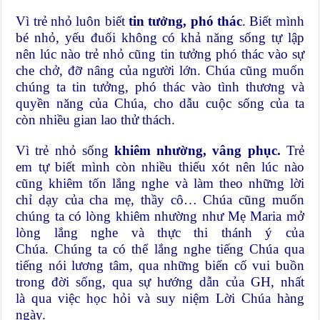
Vì trẻ nhỏ luôn biết
tin tưởng, phó thác
. Biết mình
bé nhỏ, yếu đuối không có khả năng sống tự lập
nên lúc nào trẻ nhỏ cũng tin tưởng phó thác vào sự
che chở, đỡ nâng của người lớn. Chúa cũng muốn
chúng ta tin tưởng, phó thác vào tình thương và
quyền năng của Chúa, cho dẫu cuộc sống của ta
còn nhiều gian lao thử thách.
Vì trẻ nhỏ sống
khiêm nhường, vâng phục.
Trẻ
em tự biết mình còn nhiều thiếu xót nên lúc nào
cũng khiêm tốn lắng nghe và làm theo những lời
chỉ dạy của cha mẹ, thầy cô… Chúa cũng muốn
chúng ta có lòng khiêm nhường như Mẹ Maria mở
lòng lắng nghe và thực thi thánh ý của
Chúa. Chúng ta có thể lắng nghe tiếng Chúa qua
tiếng nói lương tâm, qua những biến cố vui buồn
trong đời sống, qua sự hướng dẫn của GH, nhất
là qua việc học hỏi và suy niệm Lời Chúa hàng
ngày.