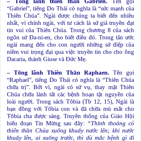
– Tổng lãnh thiên thần Gabrien.
Tên gọi
“Gabriel”, tiếng Do Thái có nghĩa là “sức mạnh của
Thiên Chúa”. Ngài được chúng ta biết đến nhiều
nhất, vì chính ngài, với tư cách là sứ giả truyền đạt
tin vui của Thiên Chúa. Trong chương 8 của sách
ngôn sứ Đa-ni-en, cho biết điều đó. Trong tân ước
ngài mang đến cho con người những sứ điệp của
niềm vui trọng đại qua việc truyền tin cho cho ông
Dacaria, thánh Giuse và Đức Mẹ.
– Tổng lãnh Thiên Thần Raphaen.
Tên gọi
“Raphael”, tiếng Do Thái có nghĩa là “Thiên Chúa
chữa trị”. Bởi vì, ngài có sứ vụ, thay mặt Thiên
Chúa chữa lành tất các bệnh hoạn tật nguyền của
loài người. Trong sách Tôbia (Tb 12, 15), Ngài là
bạn đồng với Tôbia con và đã chữa mù mắt cho
Tôbia cha được sáng. Truyền thống của Giáo Hội
hiểu đoạn Tin Mừng sau đây:
“Thỉnh thoảng có
thiên thần Chúa xuống khuấy nước lên; khi nước
khuấy lên, ai xuống trước, thì dù mắc bệnh gì đi