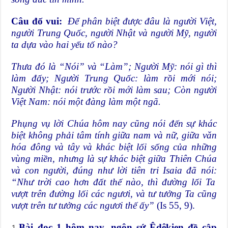
Câu đố vui:
Để phân biệt được đâu là người Việt,
người Trung Quốc, người Nhật và người Mỹ, người
ta dựa vào hai yếu tố nào?
Thưa đó là “Nói” và “Làm”; Người Mỹ: nói gì thì
làm đấy; Người Trung Quốc: làm rồi mới nói;
Người Nhật: nói trước rồi mới làm sau; Còn người
Việt Nam: nói một đàng làm một ngã.
Phụng vụ lời Chúa hôm nay cũng nói đến sự khác
biệt không phải tâm tính giữa nam và nữ, giữa văn
hóa đông và tây và khác biệt lối sống của những
vùng miền, nhưng là sự khác biệt giữa Thiên Chúa
và con người, đúng như lời tiên tri Isaia đã nói:
“Như trời cao hơn đất thế nào, thì đường lối Ta
vượt trên đường lối các ngươi, và tư tưởng Ta cũng
vượt trên tư tưởng các ngươi thế ấy”
(Is 55, 9).
Bài đọc 1 hôm nay, ngôn sứ Êdêkien đề cập