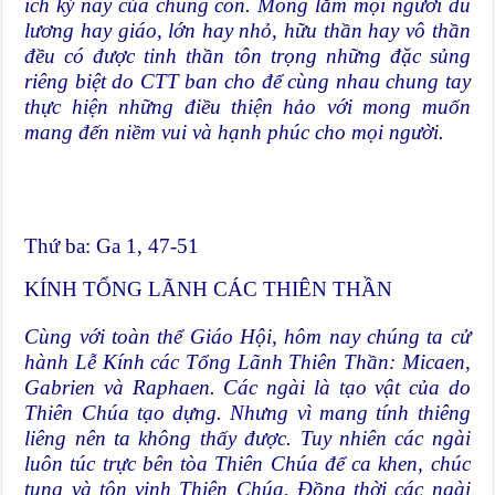
ích kỷ này của chúng con. Mong lắm mọi người dù
lương hay giáo, lớn hay nhỏ, hữu thần hay vô thần
đều có được tinh thần tôn trọng những đặc sủng
riêng biệt do CTT ban cho để cùng nhau chung tay
thực hiện những điều thiện hảo với mong muốn
mang đến niềm vui và hạnh phúc cho mọi người.
Thứ ba: Ga 1, 47-51
KÍNH TỔNG LÃNH CÁC THIÊN THẦN
Cùng với toàn thể Giáo Hội, hôm nay chúng ta cử
hành Lễ Kính các Tổng Lãnh Thiên Thần: Micaen,
Gabrien và Raphaen. Các ngài là tạo vật của do
Thiên Chúa tạo dựng. Nhưng vì mang tính thiêng
liêng nên ta không thấy được. Tuy nhiên các ngài
luôn túc trực bên tòa Thiên Chúa để ca khen, chúc
tụng và tôn vinh Thiên Chúa. Đồng thời các ngài