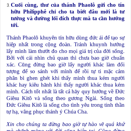
Cuối cùng, thư của thánh Phaolô gửi cho tín
hữu Philipphê chỉ cho ta biết đâu mới là tư
tưởng và đường lối đích thực mà ta cần hướng
tới.
Thánh Phaolô khuyên tín hữu dùng đức ái để tạo sự
hiệp nhất trong cộng đoàn. Tránh khuynh hướng
lấy mình làm thướt đo cho mọi giá trị của đời sống.
Bởi với cái nhìn chủ quan thì chưa bao giờ chuẩn
xác. Cũng đừng bao giờ lấy người khác làm đối
tượng để so sánh với mình để rồi tự ti mặc cảm
phân bì ghen ghét khi thấy mình thua kém người
khác hay kiêu hãnh khi thấy người khác thua kém
mình. Cách tốt nhất là tất cả hãy quy hướng về Đức
Giêsu Kitô và sống theo gương Ngài. Sống theo
Đức Giêsu Kitô là sống cho tình yêu trong tinh thần
tự hạ, vâng phục thánh ý Chúa Cha.
Xin cho chúng ta đừng bao giờ tự hào về quá khứ
mà chểnh mảng với đời sống hiện tại. Cũng đừng