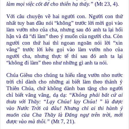
làm mọi việc cốt để cho thiên hạ thấy.
”
(Mt 23, 4).
Với câu chuyện về hai người con. Người con thứ
nhất tuy ban đầu nói “không” trước lời mời gọi vào
làm vườn nho của cha, nhưng sau đó anh ta lại hối
hận và đã “đi làm” theo ý muốn của người cha. Còn
người con thứ hai thì ngoan ngoãn nói lời “xin
vâng” trước lời kêu gọi vào làm vườn nho của
người cha, nhưng thực tế thì sau đó anh ta lại
“không đi làm” theo như những gì anh ta nói.
Chúa Giêsu cho chúng ta hiểu rằng vườn nho nước
trời chỉ dành cho những ai biết làm theo thánh ý
Thiên Chúa, chứ không dành ban tặng cho người
chỉ biết vâng vâng, dạ dạ:
“Không phải bất cứ ai
thưa với Thầy: “Lạy Chúa! lạy Chúa! ” là được
vào Nước Trời cả đâu! Nhưng chỉ ai thi hành ý
muốn của Cha Thầy là Đấng ngự trên trời, mới
được vào mà thôi.”
(Mt 7, 21).