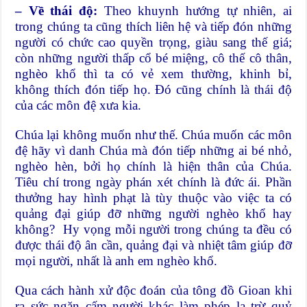
– Về thái độ:
Theo khuynh hướng tự nhiên, ai
trong chúng ta cũng thích liên hệ và tiếp đón những
người có chức cao quyền trọng, giàu sang thế giá;
còn những người thấp cổ bé miệng, cô thế cô thân,
nghèo khổ thì ta có vẻ xem thường, khinh bỉ,
không thích đón tiếp họ. Đó cũng chính là thái độ
của các môn đệ xưa kia.
Chúa lại không muốn như thế. Chúa muốn các môn
đệ hãy vì danh Chúa mà đón tiếp những ai bé nhỏ,
nghèo hèn, bởi họ chính là hiện thân của Chúa.
Tiêu chí trong ngày phán xét chính là đức ái. Phần
thưởng hay hình phạt là tùy thuộc vào việc ta có
quảng đại giúp đỡ những người nghèo khổ hay
không? Hy vọng mỗi người trong chúng ta đều có
được thái độ ân cần, quảng đại và nhiệt tâm giúp đỡ
mọi người, nhất là anh em nghèo khổ.
Qua cách hành xử độc đoán của tông đồ Gioan khi
ra sức ngăn cấm người khác làm phép lạ trừ quỷ