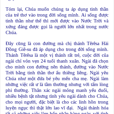
Tóm lại, Chúa muốn chúng ta áp dụng tinh thần
của trẻ thơ vào trong đời sống mình. Ai sống được
tinh thần như thế thì mới được vào Nước Trời và
xứng đáng được gọi là người lớn nhất trong nước
Chúa.
Đây cũng là con đường mà chị thánh Têrêsa Hài
Đồng Giê-su đã áp dụng cho trong đời sống mình.
Thánh Têrêsa là một vị thánh rất trẻ, cuộc đời của
ngài chỉ vỏn vẹn 24 tuổi thanh xuân. Ngài đã chọn
cho mình con đường nên thánh, đường vào Nước
Trời bằng tinh thần thơ ấu thiêng liêng. Ngài yêu
Chúa như một đứa bé yêu mến cha mẹ. Ngài làm
những việc rất ư là tầm thường nhưng với tấm lòng
phi thường. Thân xác ngài mỏng manh yếu đuối,
nhiều bệnh tật nhưng tình yêu ngài dành cho Chúa,
cho mọi người, đặc biệt là cho các linh hồn trong
luyện ngục thì thật lớn lao vĩ đại. Ngài thánh hóa
tất cả những việc làm bổn phận hàng ngày với tình