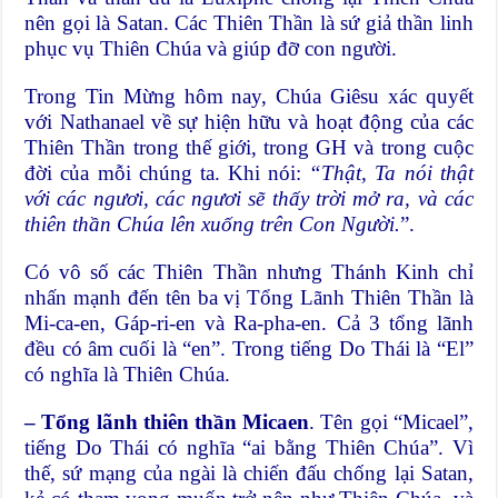
nên gọi là Satan. Các Thiên Thần là sứ giả thần linh
phục vụ Thiên Chúa và giúp đỡ con người.
Trong Tin Mừng hôm nay, Chúa Giêsu xác quyết
với Nathanael về sự hiện hữu và hoạt động của các
Thiên Thần trong thế giới, trong GH và trong cuộc
đời của mỗi chúng ta. Khi nói:
“Thật, Ta nói thật
với các ngươi, các ngươi sẽ thấy trời mở ra, và các
thiên thần Chúa lên xuống trên Con Người.
”.
Có vô số các Thiên Thần nhưng Thánh Kinh chỉ
nhấn mạnh đến tên ba vị Tổng Lãnh Thiên Thần là
Mi-ca-en, Gáp-ri-en và Ra-pha-en. Cả 3 tổng lãnh
đều có âm cuối là “en”. Trong tiếng Do Thái là “El”
có nghĩa là Thiên Chúa.
– Tổng lãnh thiên thần Micaen
. Tên gọi “Micael”,
tiếng Do Thái có nghĩa “ai bằng Thiên Chúa”. Vì
thế, sứ mạng của ngài là chiến đấu chống lại Satan,