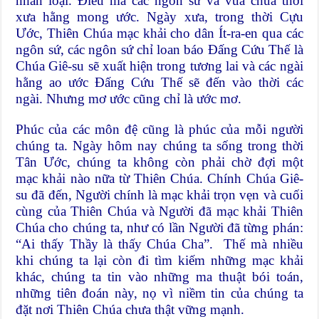
nhân loại. Điều mà các ngôn sứ và vua chúa thời
xưa hằng mong ước. Ngày xưa, trong thời Cựu
Ước, Thiên Chúa mạc khải cho dân Ít-ra-en qua các
ngôn sứ, các ngôn sứ chỉ loan báo Đấng Cứu Thế là
Chúa Giê-su sẽ xuất hiện trong tương lai và các ngài
hằng ao ước Đấng Cứu Thế sẽ đến vào thời các
ngài. Nhưng mơ ước cũng chỉ là ước mơ.
Phúc của các môn đệ cũng là phúc của mỗi người
chúng ta. Ngày hôm nay chúng ta sống trong thời
Tân Ước, chúng ta không còn phải chờ đợi một
mạc khải nào nữa từ Thiên Chúa. Chính Chúa Giê-
su đã đến, Người chính là mạc khải trọn vẹn và cuối
cùng của Thiên Chúa và Người đã mạc khải Thiên
Chúa cho chúng ta, như có lần Người đã từng phán:
“Ai thấy Thầy là thấy Chúa Cha”. Thế mà nhiều
khi chúng ta lại còn đi tìm kiếm những mạc khải
khác, chúng ta tin vào những ma thuật bói toán,
những tiên đoán này, nọ vì niềm tin của chúng ta
đặt nơi Thiên Chúa chưa thật vững mạnh.