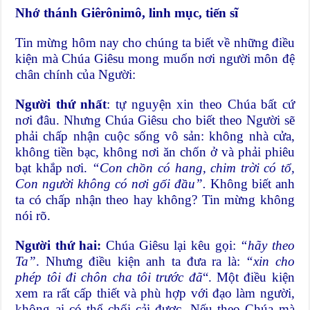
Nhớ thánh Giêrônimô, linh mục, tiến sĩ
Tin mừng hôm nay cho chúng ta biết về những điều
kiện mà Chúa Giêsu mong muốn nơi người môn đệ
chân chính của Người:
Người thứ nhất
: tự nguyện xin theo Chúa bất cứ
nơi đâu. Nhưng Chúa Giêsu cho biết theo Người sẽ
phải chấp nhận cuộc sống vô sản: không nhà cửa,
không tiền bạc, không nơi ăn chốn ở và phải phiêu
bạt khắp nơi.
“Con chồn có hang, chim trời có tổ,
Con người không có nơi gối đầu”.
Không biết anh
ta có chấp nhận theo hay không? Tin mừng không
nói rõ.
Người thứ hai:
Chúa Giêsu lại kêu gọi:
“hãy theo
Ta”
. Nhưng điều kiện anh ta đưa ra là:
“xin cho
phép tôi đi chôn cha tôi trước đã
“. Một điều kiện
xem ra rất cấp thiết và phù hợp với đạo làm người,
không ai có thể chối cải được. Nếu theo Chúa mà