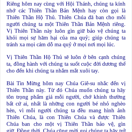
Riêng hôm nay cùng với Hội Thánh, chúng ta kính
nhớ các Thiên Thần Bản Mệnh hay còn gọi là
Thiên Thần Hộ Thủ. Thiên Chúa đã ban cho mỗi
người chúng ta một Thiên Thần Bản Mệnh riêng.
Vị Thiên Thần này luôn gìn giữ bảo vệ chúng ta
khỏi mọi sự hãm hại của ma quỷ; giúp chúng ta
tránh xa mọi cám dỗ ma quỷ ở mọi nơi mọi lúc.
Vị Thiên Thần Hộ Thủ sẽ luôn ở bên cạnh chúng
ta, đồng hành với chúng ta suốt cuộc đời dương thế
cho đến khi chúng ta nhắm mắt xuôi tay.
Bài Tin Mừng hôm nay Chúa Giê-su nhắc đến vị
Thiên Thần này. Từ đó Chúa muốn chúng ta hãy
tôn trọng phẩm giá mỗi người, chớ khinh thường
bất cứ ai, nhất là những con người bé nhỏ nghèo
hèn, vì mỗi người chúng ta đều mang hình ảnh
Thiên Chúa, là con Thiên Chúa và được Thiên
Chúa ban cho một vị Thiên Thần bảo vệ, gìn
giữ. Đồng thời, Chúa cũng mời gọi chúng ta hãy trở