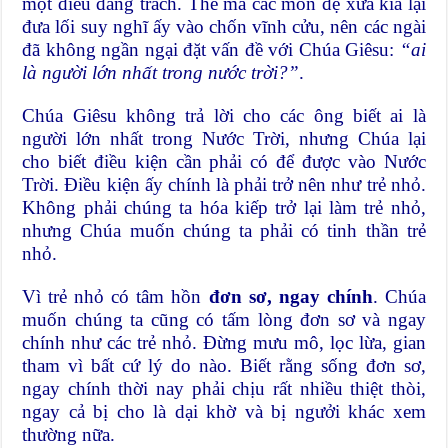
một điều đáng trách. Thế mà các môn đệ xưa kia lại
đưa lối suy nghĩ ấy vào chốn vĩnh cửu, nên các ngài
đã không ngần ngại đặt vấn đề với Chúa Giêsu:
“ai
là người lớn nhất trong nước trời?”
.
Chúa Giêsu không trả lời cho các ông biết ai là
người lớn nhất trong Nước Trời, nhưng Chúa lại
cho biết điều kiện cần phải có để được vào Nước
Trời. Điều kiện ấy chính là phải trở nên như trẻ nhỏ.
Không phải chúng ta hóa kiếp trở lại làm trẻ nhỏ,
nhưng Chúa muốn chúng ta phải có tinh thần trẻ
nhỏ.
Vì trẻ nhỏ có tâm hồn
đơn sơ, ngay chính
. Chúa
muốn chúng ta cũng có tấm lòng đơn sơ và ngay
chính như các trẻ nhỏ. Đừng mưu mô, lọc lừa, gian
tham vì bất cứ lý do nào. Biết rằng sống đơn sơ,
ngay chính thời nay phải chịu rất nhiều thiệt thòi,
ngay cả bị cho là dại khờ và bị ngưởi khác xem
thường nữa.