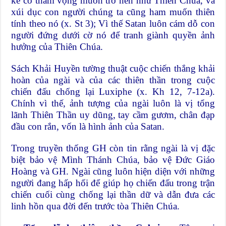
kẻ có tham vọng muốn trở nên như Thiên Chúa, và
xúi dục con người chúng ta cũng ham muốn thiên
tính theo nó (x. St 3); Vì thế Satan luôn cám dỗ con
người đứng dưới cờ nó để tranh giành quyền ảnh
hưởng của Thiên Chúa.
Sách Khải Huyền tường thuật cuộc chiến thắng khải
hoàn của ngài và của các thiên thần trong cuộc
chiến đấu chống lại Luxiphe (x. Kh 12, 7-12a).
Chính vì thế, ảnh tượng của ngài luôn là vị tổng
lãnh Thiên Thần uy dũng, tay cầm gươm, chân đạp
đầu con rắn, vốn là hình ảnh của Satan.
Trong truyền thống GH còn tin rằng ngài là vị đặc
biệt bảo vệ Mình Thánh Chúa, bảo vệ Đức Giáo
Hoàng và GH. Ngài cũng luôn hiện diện với những
người đang hấp hối để giúp họ chiến đấu trong trận
chiến cuối cùng chống lại thần dữ và dẫn đưa các
linh hồn qua đời đến trước tòa Thiên Chúa.