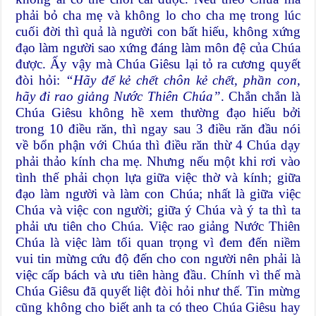
phải bỏ cha mẹ và không lo cho cha mẹ trong lúc
cuối đời thì quả là người con bất hiếu, không xứng
đạo làm người sao xứng đáng làm môn đệ của Chúa
được. Ấy vậy mà Chúa Giêsu lại tỏ ra cương quyết
đòi hỏi:
“Hãy để kẻ chết chôn kẻ chết, phần con,
hãy đi rao giảng Nước Thiên Chúa”
. Chắn chắn là
Chúa Giêsu không hề xem thường đạo hiếu bởi
trong 10 điều răn, thì ngay sau 3 điều răn đầu nói
về bổn phận với Chúa thì điều răn thừ 4 Chúa dạy
phải thảo kính cha mẹ. Nhưng nếu một khi rơi vào
tình thế phải chọn lựa giữa việc thờ và kính; giữa
đạo làm người và làm con Chúa; nhất là giữa việc
Chúa và việc con người; giữa ý Chúa và ý ta thì ta
phải ưu tiên cho Chúa. Việc rao giảng Nước Thiên
Chúa là việc làm tối quan trọng vì đem đến niềm
vui tin mừng cứu độ đến cho con người nên phải là
việc cấp bách và ưu tiên hàng đầu. Chính vì thế mà
Chúa Giêsu đã quyết liệt đòi hỏi như thế. Tin mừng
cũng không cho biết anh ta có theo Chúa Giêsu hay