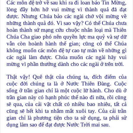
Các môn đệ trở về sau khi ra đi loan báo Tin Mừng,
lòng đầy hớn hở vui mừng vì thành quả đã đạt
được. Nhưng Chúa bảo các ngài chớ vội mừng về
những thành quả đó. Vì sao vậy? Có thể Chúa chưa
hoàn thành sứ mạng cứu chuộc nhân loại mà Thiên
Chúa Cha giao phó nên quyền lực ma quỷ và sự dữ
vẫn còn hoành hành thế gian; cũng có thể Chúa
không muốn các môn đệ tự cao tự mãn về những gì
các ngài làm được. Chúa muốn các ngài hãy vui
mừng vì phần thưởng dành cho các ngài ở trên trời.
Thật vậy! Quê thật của chúng ta, đích điểm của
cuộc đời chúng ta là ở Nước Thiên Đàng. Cuộc
sống ở trần gian chỉ là một cuộc lữ hành. Cho dù ở
trần gian này có hạnh phúc thế nào đi nữa, rồi cũng
sẽ qua, của cải vật chất có nhiều bao nhiêu, tất cả
cũng sẽ hết khi ta nhắm mắt xuôi tay. Của cải trần
gian chỉ là phương tiện cho ta sử dụng, ta phải sử
dụng làm sao để đạt được Nước Trời mai sau.