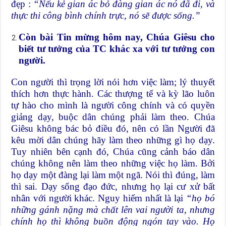
đẹp :
“
Nếu kẻ gian ác bỏ đàng gian ác nó đã đi, và
thực thi công bình chính trực, nó sẽ được sống.
”
Còn bài Tin mừng hôm nay, Chúa Giêsu cho
biết tư tưởng của TC khác xa với tư tưởng con
người.
Con người thì trọng lời nói hơn việc làm; lý thuyết
thích hơn thực hành. Các thượng tế và kỳ lão luôn
tự hào cho mình là người công chính và có quyền
giảng dạy, buộc dân chúng phải làm theo. Chúa
Giêsu không bác bỏ điều đó, nên có lần Người đã
kêu mời dân chúng hãy làm theo những gì họ dạy.
Tuy nhiên bên cạnh đó, Chúa cũng cảnh báo dân
chúng không nên làm theo những việc họ làm. Bởi
họ dạy một đàng lại làm một ngã. Nói thì đúng, làm
thì sai. Dạy sống đạo đức, nhưng họ lại cư xử bất
nhân với người khác. Nguy hiểm nhất là lại
“họ bó
những gánh nặng mà chất lên vai người ta, nhưng
chính họ thì không buồn động ngón tay vào.
Họ