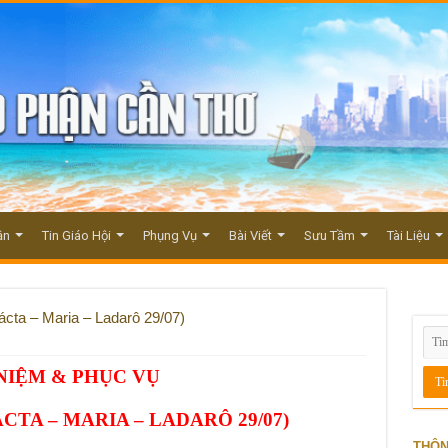
ận
Tin Giáo Hội
Phụng Vụ
Bài Viết
Sưu Tầm
Tài Liệu
cta – Maria – Ladarô 29/07)
NIỆM & PHỤC VỤ
CTA – MARIA – LADARÔ 29/07)
THÔN