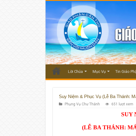
Lời Chúa
Mục Vụ
Tin Giáo Ph
Suy Niệm & Phục Vụ (Lễ Ba Thánh: Má
Phụng Vụ Chư Thánh
651 lượt xem
SUY 
(LỄ BA THÁNH: MÁ