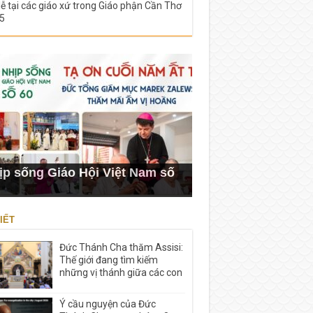
lễ tại các giáo xứ trong Giáo phận Cần Thơ
5
ịp sống Giáo Hội Việt Nam số
IẾT
Đức Thánh Cha thăm Assisi:
Thế giới đang tìm kiếm
những vị thánh giữa các con
Ý cầu nguyện của Đức