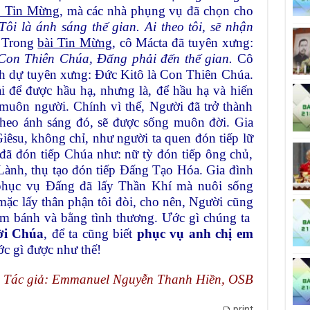
 Tin Mừng,
mà các nhà phụng vụ đã chọn cho
Tôi là ánh sáng thế gian. Ai theo tôi, sẽ nhận
.
Trong
bài Tin Mừng
, cô Mácta đã tuyên xưng:
 Con Thiên Chúa, Đấng phải đến thế gian.
Cô
nh dự tuyên xưng: Đức Kitô là Con Thiên Chúa.
 để được hầu hạ, nhưng là, để hầu hạ và hiến
muôn người. Chính vì thế, Người đã trở thành
 theo ánh sáng đó, sẽ được sống muôn đời. Gia
iêsu, không chỉ, như người ta quen đón tiếp lữ
đã đón tiếp Chúa như: nữ tỳ đón tiếp ông chủ,
ành, thụ tạo đón tiếp Đấng Tạo Hóa. Gia đình
phục vụ Đấng đã lấy Thần Khí mà nuôi sống
mặc lấy thân phận tôi đòi, cho nên, Người cũng
 bánh và bằng tình thương. Ước gì chúng ta
ời Chúa
, để ta cũng biết
phục vụ anh chị em
ớc gì được như thế!
Tác giả: Emmanuel Nguyễn Thanh Hiền, OSB
print