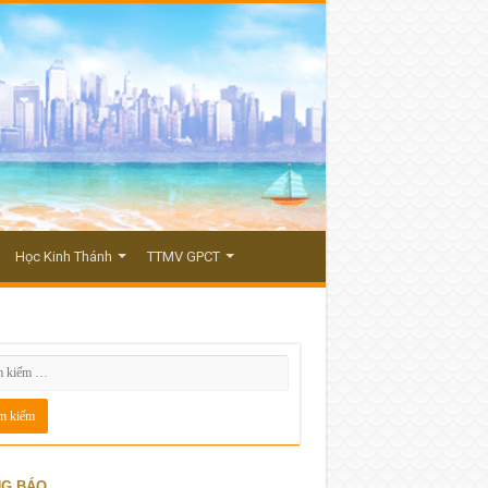
Học Kinh Thánh
TTMV GPCT
G BÁO