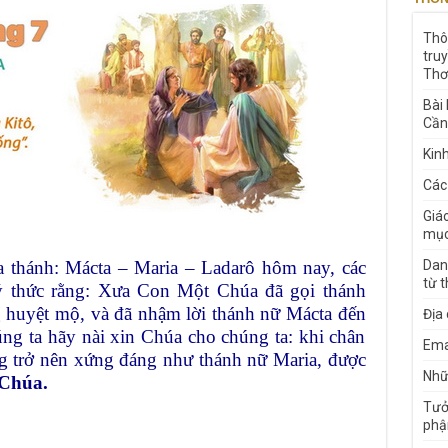
Thô
tru
Thơ
Bài
Cần
Kin
Các
Giá
mục
 thánh: Mácta – Maria – Ladarô hôm nay, các
Dan
từ 
 thức rằng: Xưa Con Một Chúa đã gọi thánh
ng huyệt mộ, và đã nhậm lời thánh nữ Mácta đến
Địa
úng ta hãy nài xin Chúa cho chúng ta: khi chân
Ema
 trở nên xứng đáng như thánh nữ Maria, được
Nhữn
 Chúa.
Tưở
phậ