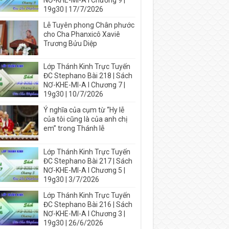
NƠ-KHE-MI-A I Chương 9 |
19g30 | 17/7/2026
Lễ Tuyên phong Chân phước
cho Cha Phanxicô Xaviê
Trương Bửu Diệp
Lớp Thánh Kinh Trực Tuyến
ĐC Stephano Bài 218 | Sách
NƠ-KHE-MI-A I Chương 7 |
19g30 | 10/7/2026
Ý nghĩa của cụm từ “Hy lễ
của tôi cũng là của anh chị
em” trong Thánh lễ
Lớp Thánh Kinh Trực Tuyến
ĐC Stephano Bài 217 | Sách
NƠ-KHE-MI-A I Chương 5 |
19g30 | 3/7/2026
Lớp Thánh Kinh Trực Tuyến
ĐC Stephano Bài 216 | Sách
NƠ-KHE-MI-A I Chương 3 |
19g30 | 26/6/2026