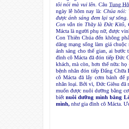
tôi nói mà vui lên.
Câu
Tung Hô
ngày lễ hôm nay là:
Chúa nói: 
được ánh sáng đem lại sự sống
Con vẫn tin Thầy là Đức Kitô,
Mácta là người phụ nữ, được vi
Con Thiên Chúa đến không phải
dâng mạng sống làm giá chuộc 
ánh sáng cho thế gian, ai bước
đình cô Mácta đã đón tiếp Đức G
khách, mà còn, hơn thế nữa: họ 
bệnh nhân đón tiếp Đấng Chữa L
cô Mácta đã lấy cơm bánh để 
nhân loại. Bởi vì, Đức Giêsu đã 
muốn được nuôi dưỡng bằng cơm
biết
nuôi dưỡng mình bằng L
mình,
như gia đình cô Mácta. Ư