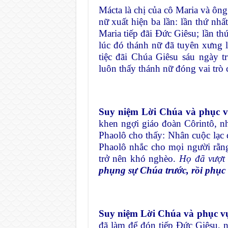
Mácta là chị của cô Maria và ôn
nữ xuất hiện ba lần: lần thứ nhấ
Maria tiếp đãi Đức Giêsu; lần t
lúc đó thánh nữ đã tuyên xưng l
tiệc đãi Chúa Giêsu sáu ngày t
luôn thấy thánh nữ đóng vai trò 
Suy niệm Lời Chúa và phục v
khen ngợi giáo đoàn Côrintô, n
Phaolô cho thấy: Nhân cuộc lạc
Phaolô nhắc cho mọi người rằn
trở nên khó nghèo.
Họ đã vượt 
phụng sự Chúa trước,
rồi phục
Suy niệm Lời Chúa và phục vụ
đã làm để đón tiếp Đức Giêsu, 