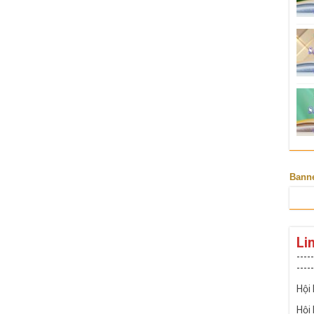
Bann
Li
-----
-----
Hội
Hội