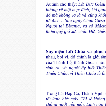
Autinh cho thấy:
Lời Đức Giêsu
hướng về một mục đích, khi gán
đó mà không lơ là và cũng khôn
tới đích… Sau ngày Chúa Giêsu c
Người tại Bêtania, và cô Máct
thơm quý giá xức chân Đức Giês
Suy niệm Lời Chúa và phục v
nhau, bởi vì, đó chính là giới 
của Thánh Lễ
, thánh Gioan nói
sinh ra, và người ấy biết Thi
Thiên Chúa, vì Thiên Chúa là tì
Trong
bài Đáp Ca
, Thánh Vịnh 3
tốt lành biết mấy. Tôi sẽ khô
chẳng ngớt trên môi. Linh hồn 