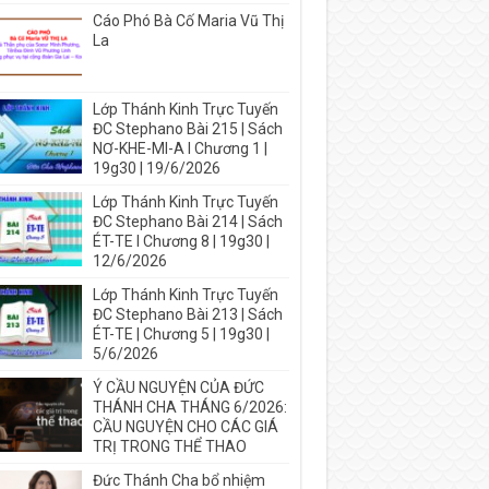
Cáo Phó Bà Cố Maria Vũ Thị
La
Lớp Thánh Kinh Trực Tuyến
ĐC Stephano Bài 215 | Sách
NƠ-KHE-MI-A I Chương 1 |
19g30 | 19/6/2026
Lớp Thánh Kinh Trực Tuyến
ĐC Stephano Bài 214 | Sách
ÉT-TE I Chương 8 | 19g30 |
12/6/2026
Lớp Thánh Kinh Trực Tuyến
ĐC Stephano Bài 213 | Sách
ÉT-TE | Chương 5 | 19g30 |
5/6/2026
Ý CẦU NGUYỆN CỦA ĐỨC
THÁNH CHA THÁNG 6/2026:
CẦU NGUYỆN CHO CÁC GIÁ
TRỊ TRONG THỂ THAO
Đức Thánh Cha bổ nhiệm