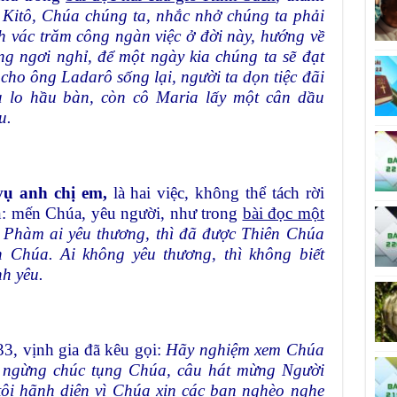
 Kitô, Chúa chúng ta, nhắc nhở chúng ta phải
h vác trăm công ngàn việc ở đời này, hướng về
g ngơi nghỉ, để một ngày kia chúng ta sẽ đạt
ho ông Ladarô sống lại, người ta dọn tiệc đãi
a lo hầu bàn, còn cô Maria lấy một cân dầu
u.
ụ anh chị em,
là hai việc, không thể tách rời
răn: mến Chúa, yêu người, như trong
bài đọc một
:
Phàm ai yêu thương, thì đã được Thiên Chúa
ên Chúa. Ai không yêu thương, thì không biết
nh yêu.
3, vịnh gia đã kêu gọi:
Hãy nghiệm xem Chúa
ng ngừng chúc tụng Chúa, câu hát mừng Người
tôi hãnh diện vì Chúa xin các bạn nghèo nghe