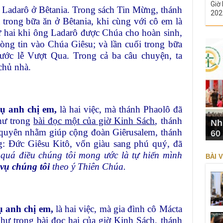
Giờ 
g Ladarô ở Bêtania. Trong sách Tin Mừng, thánh
202
t trong bữa ăn ở Bêtania, khi cùng với cô em là
hứ hai khi ông Ladarô được Chúa cho hoàn sinh,
òng tin vào Chúa Giêsu; và lần cuối trong bữa
rước lễ Vượt Qua. Trong cả ba câu chuyện, ta
chủ nhà.
ụ anh chị em,
là hai việc, mà thánh Phaolô đã
hư trong
bài đọc một của giờ Kinh Sách
, thánh
Nh
 quyên nhằm giúp cộng đoàn Giêrusalem, thánh
60
g: Đức Giêsu Kitô, vốn giàu sang phú quý, đã
quá điều chúng tôi mong ước là tự hiến mình
BÀI V
 vụ chúng tôi
theo ý Thiên Chúa.
 anh chị em,
là hai việc, mà gia đình cô Mácta
như trong
bài đọc hai của giờ Kinh Sách
, thánh