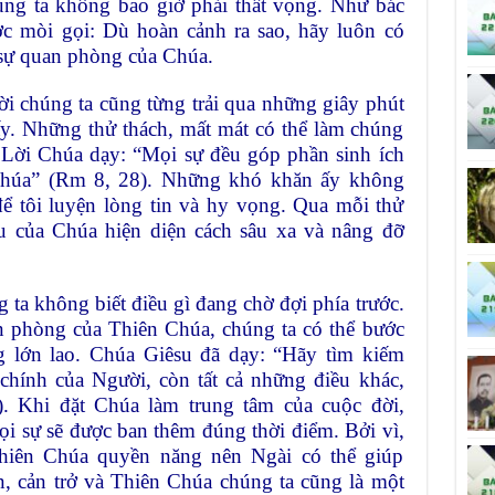
úng ta không bao giờ phải thất vọng. Như bác
c mòi gọi: Dù hoàn cảnh ra sao, hãy luôn có
o sự quan phòng của Chúa.
ời chúng ta cũng từng trải qua những giây phút
y. Những thử thách, mất mát có thể làm chúng
 Lời Chúa dạy: “Mọi sự đều góp phần sinh ích
Chúa” (Rm 8, 28). Những khó khăn ấy không
để tôi luyện lòng tin và hy vọng. Qua mỗi thử
êu của Chúa hiện diện cách sâu xa và nâng đỡ
ta không biết điều gì đang chờ đợi phía trước.
n phòng của Thiên Chúa, chúng ta có thể bước
g lớn lao. Chúa Giêsu đã dạy: “Hãy tìm kiếm
hính của Người, còn tất cả những điều khác,
. Khi đặt Chúa làm trung tâm của cuộc đời,
ọi sự sẽ được ban thêm đúng thời điểm. Bởi vì,
hiên Chúa quyền năng nên Ngài có thể giúp
, cản trở và Thiên Chúa chúng ta cũng là một