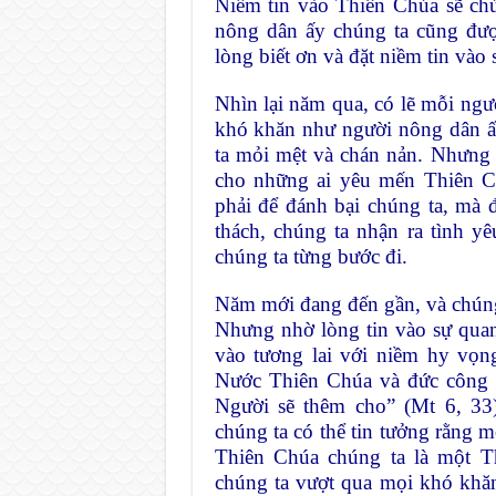
Niềm tin vào Thiên Chúa sẽ ch
nông dân ấy chúng ta cũng đượ
lòng biết ơn và đặt niềm tin và
Nhìn lại năm qua, có lẽ mỗi ngư
khó khăn như người nông dân ấ
ta mỏi mệt và chán nản. Nhưng
cho những ai yêu mến Thiên 
phải để đánh bại chúng ta, mà 
thách, chúng ta nhận ra tình y
chúng ta từng bước đi.
Năm mới đang đến gần, và chúng 
Nhưng nhờ lòng tin vào sự qua
vào tương lai với niềm hy vọn
Nước Thiên Chúa và đức công c
Người sẽ thêm cho” (Mt 6, 33)
chúng ta có thể tin tưởng rằng m
Thiên Chúa chúng ta là một T
chúng ta vượt qua mọi khó khăn