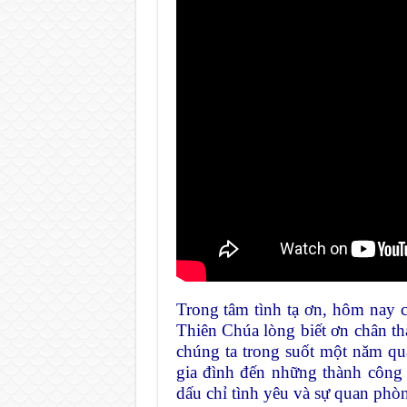
Trong tâm tình tạ ơn, hôm nay 
Thiên Chúa lòng biết ơn chân t
chúng ta trong suốt một năm q
gia đình đến những thành công l
dấu chỉ tình yêu và sự quan phò