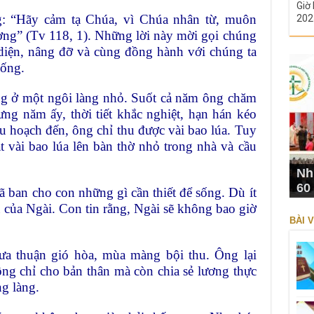
Giờ 
: “Hãy cảm tạ Chúa, vì Chúa nhân từ, muôn
202
ơng” (Tv 118, 1). Những lời này mời gọi chúng
 diện, nâng đỡ và cùng đồng hành với chúng ta
sống.
g ở một ngôi làng nhỏ. Suốt cả năm ông chăm
ưng năm ấy, thời tiết khắc nghiệt, hạn hán kéo
thu hoạch đến, ông chỉ thu được vài bao lúa. Tuy
ặt vài bao lúa lên bàn thờ nhỏ trong nhà và cầu
Nh
60
 ban cho con những gì cần thiết để sống. Dù ít
u của Ngài. Con tin rằng, Ngài sẽ không bao giờ
BÀI V
ưa thuận gió hòa, mùa màng bội thu. Ông lại
ông chỉ cho bản thân mà còn chia sẻ lương thực
g làng.