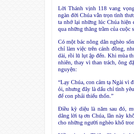
Lời Thánh vịnh 118 vang vọng
ngàn đời Chúa vẫn trọn tình thư
ta nhớ lại những lúc Chúa hiện
qua những thăng trầm của cuộc 
Có một bác nông dân nghèo sốn
chỉ làm việc trên cánh đồng, nh
dài, rồi lũ lụt ập đến. Khi mùa 
nhiên, thay vì than trách, ông đ
nguyện:
“Lạy Chúa, con cảm tạ Ngài vì đã
ỏi, nhưng đây là dấu chỉ tình yê
để con phải thiếu thốn.”
Điều kỳ diệu là năm sau đó, m
dâng lời tạ ơn Chúa, lần này kh
cho những người nghèo khổ tron