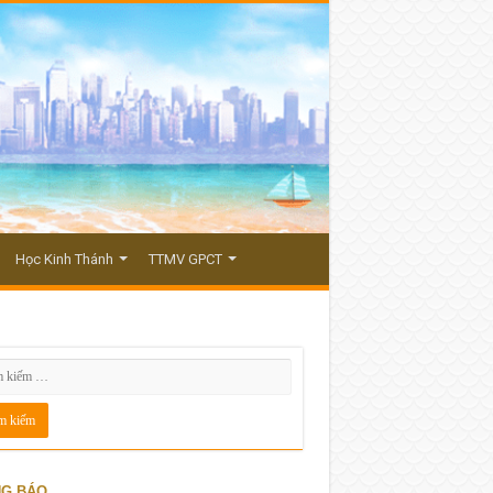
Học Kinh Thánh
TTMV GPCT
G BÁO