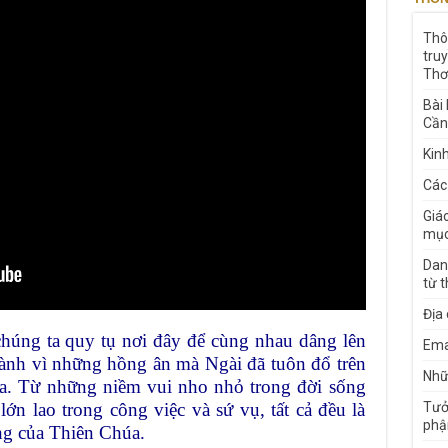
Thô
tru
Thơ
Bài
Cần
Kin
Các
Giá
mục
Dan
từ 
Địa
chúng ta quy tụ nơi đây để cùng nhau dâng lên
Ema
hành vì những hồng ân mà Ngài đã tuôn đổ trên
Nhữn
ua. Từ những niềm vui nho nhỏ trong đời sống
ớn lao trong công việc và sứ vụ, tất cả đều là
Tưở
phậ
ng của Thiên Chúa.