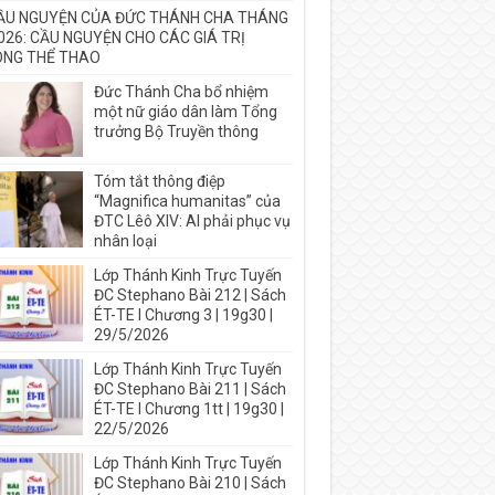
ẦU NGUYỆN CỦA ĐỨC THÁNH CHA THÁNG
026: CẦU NGUYỆN CHO CÁC GIÁ TRỊ
NG THỂ THAO
Đức Thánh Cha bổ nhiệm
một nữ giáo dân làm Tổng
trưởng Bộ Truyền thông
Tóm tắt thông điệp
“Magnifica humanitas” của
ĐTC Lêô XIV: AI phải phục vụ
nhân loại
Lớp Thánh Kinh Trực Tuyến
ĐC Stephano Bài 212 | Sách
ÉT-TE I Chương 3 | 19g30 |
29/5/2026
Lớp Thánh Kinh Trực Tuyến
ĐC Stephano Bài 211 | Sách
ÉT-TE I Chương 1tt | 19g30 |
22/5/2026
Lớp Thánh Kinh Trực Tuyến
ĐC Stephano Bài 210 | Sách