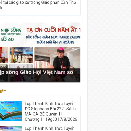
lễ tại các giáo xứ trong Giáo phận Cần Thơ
5
ịp sống Giáo Hội Việt Nam số
IẾT
Lớp Thánh Kinh Trực Tuyến
ĐC Stephano Bài 222 | Sách
MA-CA-BÊ Quyển 1 I
Chương 1 | 19g30 | 7/8/2026
Lớp Thánh Kinh Trực Tuyến