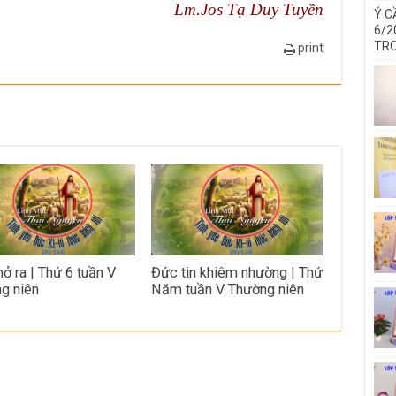
Lm.Jos Tạ Duy Tuyền
Ý C
6/2
TRO
print
ở ra | Thứ 6 tuần V
Đức tin khiêm nhường | Thứ
g niên
Năm tuần V Thường niên