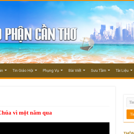
ận
Tin Giáo Hội
Phụng Vụ
Bài Viết
Sưu Tầm
Tài Liệu
Chúa vì một năm qua
THÔN