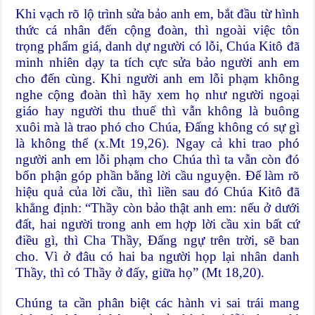
Khi vạch rõ lộ trình sửa bảo anh em, bắt đầu từ hình
thức cá nhân đến cộng đoàn, thì ngoài việc tôn
trọng phẩm giá, danh dự người có lỗi, Chúa Kitô đã
minh nhiên dạy ta tích cực sửa bảo người anh em
cho đến cùng. Khi người anh em lỗi phạm không
nghe cộng đoàn thì hãy xem họ như người ngoại
giáo hay người thu thuế thì vẫn không là buông
xuôi mà là trao phó cho Chúa, Đấng không có sự gì
là không thể (x.Mt 19,26). Ngay cả khi trao phó
người anh em lỗi phạm cho Chúa thì ta vẫn còn đó
bổn phận góp phần bằng lời cầu nguyện. Để làm rõ
hiệu quả của lời cầu, thì liền sau đó Chúa Kitô đã
khẳng định: “Thầy còn bảo thật anh em: nếu ở dưới
đất, hai người trong anh em hợp lời cầu xin bất cứ
điều gì, thì Cha Thầy, Đấng ngự trên trời, sẽ ban
cho. Vì ở đâu có hai ba người họp lại nhân danh
Thầy, thì có Thầy ở đấy, giữa họ” (Mt 18,20).
Chúng ta cần phân biệt các hành vi sai trái mang