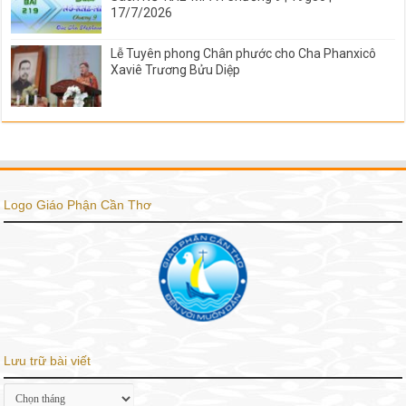
Lớp Thánh Kinh Trực Tuyến ĐC Stephano Bài 219 |
Sách NƠ-KHE-MI-A I Chương 9 | 19g30 |
17/7/2026
Lễ Tuyên phong Chân phước cho Cha Phanxicô
Xaviê Trương Bửu Diệp
Logo Giáo Phận Cần Thơ
Lưu trữ bài viết