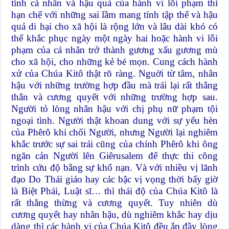
tính cá nhân và hậu quả của hành vi lỗi phạm thì
hạn chế với những sai lầm mang tính tập thể và hậu
quả di hại cho xã hội là rộng lớn và lâu dài khó có
thể khắc phục ngày một ngày hai hoặc hành vi lỗi
phạm của cá nhân trở thành gương xấu gương mù
cho xã hội, cho những kẻ bé mọn. Cung cách hành
xử của Chúa Kitô thật rõ ràng. Nguời từ tâm, nhân
hậu với những trường hợp đầu mà trái lại rất thẳng
thắn và cương quyết với những trường hợp sau.
Người tỏ lòng nhân hậu với chị phụ nữ phạm tội
ngoại tình. Người thật khoan dung với sự yếu hèn
của Phêrô khi chối Người, nhưng Người lại nghiêm
khắc trước sự sai trái cũng của chính Phêrô khi ông
ngăn cản Người lên Giêrusalem để thực thi công
trình cứu độ bằng sự khổ nạn. Và với nhiều vị lãnh
đạo Do Thái giáo hay các bậc vị vọng thời bấy giờ
là Biệt Phái, Luật sĩ… thì thái độ của Chúa Kitô là
rất thẳng thừng và cương quyết. Tuy nhiên dù
cương quyết hay nhân hậu, dù nghiêm khắc hay dịu
dàng thì các hành vi của Chúa Kitô đều ắp đầy lòng