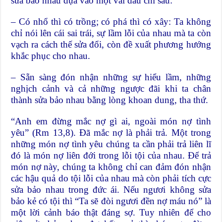
sửa bảo nhau dựa vào một vài dấu chỉ sau:
– Có nhổ thì có trồng; có phá thì có xây: Ta không
chỉ nói lên cái sai trái, sự lầm lỗi của nhau mà ta còn
vạch ra cách thế sửa đổi, còn đề xuất phương hướng
khắc phục cho nhau.
– Sẵn sàng đón nhận những sự hiểu lầm, những
nghịch cảnh và cả những ngược đãi khi ta chân
thành sửa bảo nhau bằng lòng khoan dung, tha thứ.
“Anh em đừng mắc nợ gì ai, ngoài món nợ tình
yêu” (Rm 13,8). Đã mắc nợ là phải trả. Một trong
những món nợ tình yêu chúng ta cần phải trả liên lĩ
đó là món nợ liên đới trong lỗi tội của nhau. Để trả
món nợ này, chúng ta không chỉ can đảm đón nhận
các hậu quả do tội lỗi của nhau mà còn phải tích cực
sửa bảo nhau trong đức ái. Nếu ngươi không sửa
bảo kẻ có tội thì “Ta sẽ đòi ngươi đền nợ máu nó” là
một lời cảnh báo thật đáng sợ. Tuy nhiên để cho