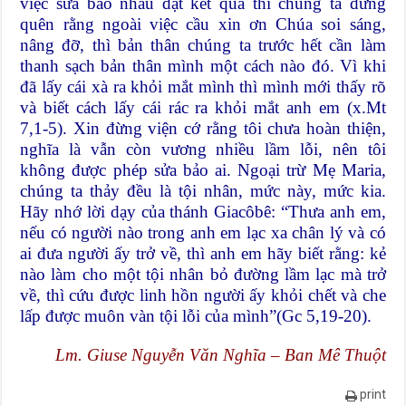
việc sửa bảo nhau đạt kết quả thì chúng ta đừng
quên rằng ngoài việc cầu xin ơn Chúa soi sáng,
nâng đỡ, thì bản thân chúng ta trước hết cần làm
thanh sạch bản thân mình một cách nào đó. Vì khi
đã lấy cái xà ra khỏi mắt mình thì mình mới thấy rõ
và biết cách lấy cái rác ra khỏi mắt anh em (x.Mt
7,1-5). Xin đừng viện cớ rằng tôi chưa hoàn thiện,
nghĩa là vẫn còn vương nhiều lầm lỗi, nên tôi
không được phép sửa bảo ai. Ngoại trừ Mẹ Maria,
chúng ta thảy đều là tội nhân, mức này, mức kia.
Hãy nhớ lời dạy của thánh Giacôbê: “Thưa anh em,
nếu có người nào trong anh em lạc xa chân lý và có
ai đưa người ấy trở về, thì anh em hãy biết rằng: kẻ
nào làm cho một tội nhân bỏ đường lầm lạc mà trở
về, thì cứu được linh hồn người ấy khỏi chết và che
lấp được muôn vàn tội lỗi của mình”(Gc 5,19-20).
Lm. Giuse Nguyễn Văn Nghĩa – Ban Mê Thuột
print