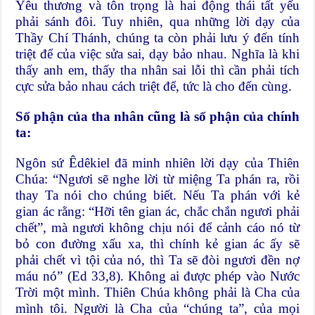
Yêu thương và tôn trọng là hai động thái tất yếu
phải sánh đôi. Tuy nhiên, qua những lời dạy của
Thầy Chí Thánh, chúng ta còn phải lưu ý đến tính
triệt để của việc sửa sai, dạy bảo nhau. Nghĩa là khi
thấy anh em, thấy tha nhân sai lỗi thì cần phải tích
cực sửa bảo nhau cách triệt để, tức là cho đến cùng.
Số phận của tha nhân cũng là số phận của chính
ta:
Ngôn sứ Êdêkiel đã minh nhiên lời dạy của Thiên
Chúa: “Ngươi sẽ nghe lời từ miệng Ta phán ra, rồi
thay Ta nói cho chúng biết. Nếu Ta phán với kẻ
gian ác rằng: “Hỡi tên gian ác, chắc chắn ngươi phải
chết”, mà ngươi không chịu nói để cảnh cáo nó từ
bỏ con đường xấu xa, thì chính kẻ gian ác ấy sẽ
phải chết vì tội của nó, thì Ta sẽ đòi ngươi đền nợ
máu nó” (Ed 33,8). Không ai được phép vào Nước
Trời một mình. Thiên Chúa không phải là Cha của
mình tôi. Người là Cha của “chúng ta”, của mọi