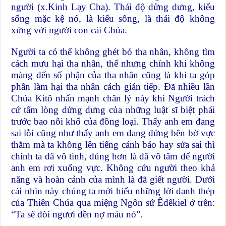
người (x.Kinh Lạy Cha). Thái độ dửng dưng, kiểu
sống mặc kệ nó, là kiểu sống, là thái độ không
xứng với người con cái Chúa.
Người ta có thể không ghét bỏ tha nhân, không tìm
cách mưu hại tha nhân, thế nhưng chính khi không
màng đến số phận của tha nhân cũng là khi ta góp
phần làm hại tha nhân cách gián tiếp. Đã nhiều lần
Chúa Kitô nhấn mạnh chân lý này khi Người trách
cứ tấm lòng dửng dưng của những luật sĩ biệt phái
trước bao nỗi khổ của đồng loại. Thấy anh em đang
sai lỗi cũng như thấy anh em đang đứng bên bờ vực
thẳm mà ta không lên tiếng cảnh báo hay sửa sai thì
chính ta đã vô tình, đúng hơn là đã vô tâm để người
anh em rơi xuống vực. Không cứu người theo khả
năng và hoàn cảnh của mình là đã giết người. Dưới
cái nhìn này chúng ta mới hiểu những lời đanh thép
của Thiên Chúa qua miệng Ngôn sứ Êdêkiel ở trên:
“Ta sẽ đòi ngươi đền nợ máu nó”.