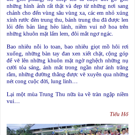
những hình ảnh rất thật và đẹp từ những nơi sang
chảnh cho đến vùng sâu vùng xa, các em nhỏ xúng
xính rước đèn trung thu, bánh trung thu đã được len
lỏi đến bản làng hẻo lánh, niềm vui nở hoa trên
những khuôn mặt lấm lem, đôi mắt ngơ ngác.
Bao nhiêu nỗi lo toan, bao nhiêu giọt mồ hôi rơi
xuống, những bàn tay đan xen xiết chặt, cộng góp
để vẽ lên những khuôn mặt ngờ nghệch những nụ
cười tỏa sáng, ánh mắt trong ngần như ánh trăng
rằm, những đường thẳng được vẽ xuyên qua những
nét cong cuộc đời, lung linh…
Lại một mùa Trung Thu nữa ùa về tràn ngập niềm
vui…
Tiểu Hổ