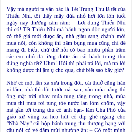
Vậy mà người ta vẫn bảo là Tết Trung Thu là tết của
Thiếu Nhi, tôi thấy mấy đứa nhỏ hơi lớn lớn tuổi
ngày nay thường càm ràm: – Lợi dụng Thiếu Nhi
thì có! Tết Thiếu Nhi mà bánh ngon độc người lớn,
có thế giá mới được ăn, nhà giàu sang chảnh mới
mua nỗi, còn không thì bấm bụng mua cũng chỉ để
mang đi biếu, chứ thử hỏi có bao nhiêu phần trăm
các em nhỏ đã từng được ăn cái bánh trung thu
đúng nghĩa tết? Uhm! Hỏi thì phải trả lời, mà trả lời
không được thì ậm ự cho qua, chứ biết sao bây giờ?
Nhớ có một lần xa xưa trong đời, cái thuở cũng hàn
vi lắm, nhà thì dột trước nát sau, vào mùa nắng thì
ông mặt trời nhảy múa tung tăng trong nhà, mùa
mưa thì mưa rơi tung tóe nước lan lỏm chõm, vậy
mà gần tới trung thu có anh bạn- làm Cha Phó của
giáo xứ vùng xa heo hút có dịp ghé ngang cho
“Nhà Này” cái hộp bánh trung thu thượng hạng với
câu nói có vẻ đậm mùi nhường ăn: – Có một mình