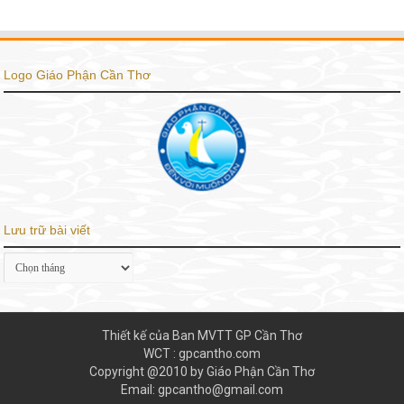
Logo Giáo Phận Cần Thơ
Lưu trữ bài viết
Lưu
trữ
bài
viết
Thiết kế của Ban MVTT GP Cần Thơ
WCT : gpcantho.com
Copyright @2010 by Giáo Phận Cần Thơ
Email: gpcantho@gmail.com