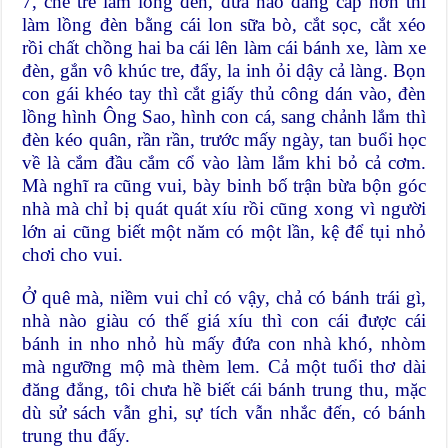
7, chẻ tre làm lồng đèn, đứa nào đẳng cấp hơn thì
làm lồng đèn bằng cái lon sữa bò, cắt sọc, cắt xéo
rồi chất chồng hai ba cái lên làm cái bánh xe, làm xe
đèn, gắn vô khúc tre, đẩy, la inh ỏi dậy cả làng. Bọn
con gái khéo tay thì cắt giấy thủ công dán vào, đèn
lồng hình Ông Sao, hình con cá, sang chảnh lắm thì
đèn kéo quân, rần rần, trước mấy ngày, tan buổi học
về là cắm đầu cắm cổ vào làm lắm khi bỏ cả cơm.
Mà nghĩ ra cũng vui, bày binh bố trận bừa bộn góc
nhà mà chỉ bị quát quát xíu rồi cũng xong vì người
lớn ai cũng biết một năm có một lần, kệ để tụi nhỏ
chơi cho vui.
Ở quê mà, niềm vui chỉ có vậy, chả có bánh trái gì,
nhà nào giàu có thế giá xíu thì con cái được cái
bánh in nho nhỏ hù mấy đứa con nhà khó, nhòm
mà ngưỡng mộ mà thèm lem. Cả một tuổi thơ dài
đăng đẳng, tôi chưa hề biết cái bánh trung thu, mặc
dù sử sách vẫn ghi, sự tích vẫn nhắc đến, có bánh
trung thu đấy.