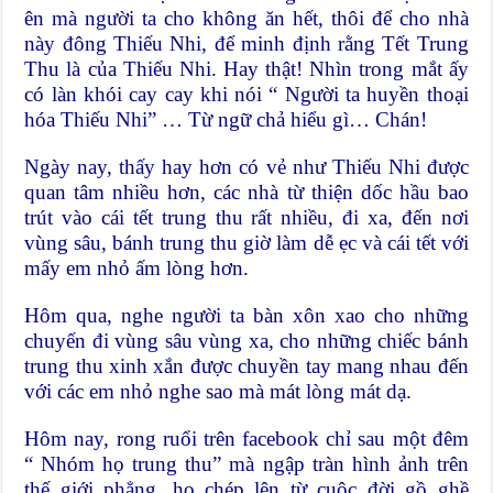
ên mà người ta cho không ăn hết, thôi để cho nhà
này đông Thiếu Nhi, để minh định rằng Tết Trung
Thu là của Thiếu Nhi. Hay thật! Nhìn trong mắt ấy
có làn khói cay cay khi nói “ Người ta huyền thoại
hóa Thiếu Nhi” … Từ ngữ chả hiểu gì… Chán!
Ngày nay, thấy hay hơn có vẻ như Thiếu Nhi được
quan tâm nhiều hơn, các nhà từ thiện dốc hầu bao
trút vào cái tết trung thu rất nhiều, đi xa, đến nơi
vùng sâu, bánh trung thu giờ làm dễ ẹc và cái tết với
mấy em nhỏ ấm lòng hơn.
Hôm qua, nghe người ta bàn xôn xao cho những
chuyến đi vùng sâu vùng xa, cho những chiếc bánh
trung thu xinh xắn được chuyền tay mang nhau đến
với các em nhỏ nghe sao mà mát lòng mát dạ.
Hôm nay, rong ruổi trên facebook chỉ sau một đêm
“ Nhóm họ trung thu” mà ngập tràn hình ảnh trên
thế giới phẳng, họ chép lên từ cuộc đời gồ ghề