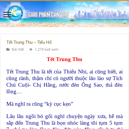
Tết Trung Thu – Tiểu Hổ
Bài Viết
1,270 lượt xem
Tết Trung Thu
Tết Trung Thu là tết của Thiếu Nhi, ai cũng biết, ai
cũng rành, thậm chí có người thuộc lão lào sự Tích
Chú Cuội- Chị Hằng, rước đèn Ông Sao, thả đèn
lồng…
Mà nghĩ ra cũng “kỳ cục kẹo”
Lâu lâu ngồi bó gối nghĩ chuyện ngày xưa, hễ mà
sắp đến Trung Thu là bọn nhóc làng tôi tụm 5 tụm