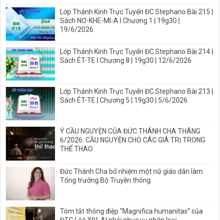
Lớp Thánh Kinh Trực Tuyến ĐC Stephano Bài 215 |
Sách NƠ-KHE-MI-A I Chương 1 | 19g30 |
19/6/2026
Lớp Thánh Kinh Trực Tuyến ĐC Stephano Bài 214 |
Sách ÉT-TE I Chương 8 | 19g30 | 12/6/2026
Lớp Thánh Kinh Trực Tuyến ĐC Stephano Bài 213 |
Sách ÉT-TE | Chương 5 | 19g30 | 5/6/2026
Ý CẦU NGUYỆN CỦA ĐỨC THÁNH CHA THÁNG
6/2026: CẦU NGUYỆN CHO CÁC GIÁ TRỊ TRONG
THỂ THAO
Đức Thánh Cha bổ nhiệm một nữ giáo dân làm
Tổng trưởng Bộ Truyền thông
Tóm tắt thông điệp “Magnifica humanitas” của
ĐTC Lêô XIV: AI phải phục vụ nhân loại