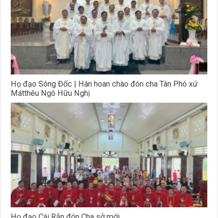
Họ đạo Sông Đốc | Hân hoan chào đón cha Tân Phó xứ
Mátthêu Ngô Hữu Nghị
Họ đạo Cái Rắn đón Cha sở mới