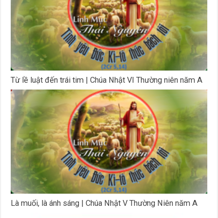
Từ lề luật đến trái tim | Chúa Nhật VI Thường niên năm A
Là muối, là ánh sáng | Chúa Nhật V Thường Niên năm A