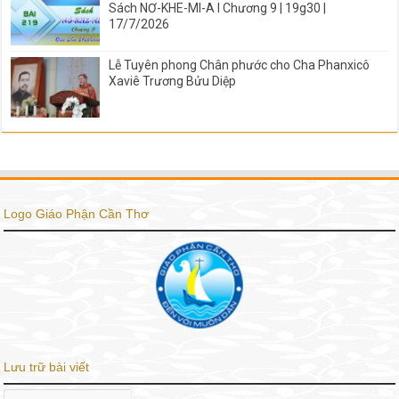
Sách NƠ-KHE-MI-A I Chương 9 | 19g30 |
17/7/2026
Lễ Tuyên phong Chân phước cho Cha Phanxicô
Xaviê Trương Bửu Diệp
Logo Giáo Phận Cần Thơ
Lưu trữ bài viết
Lưu