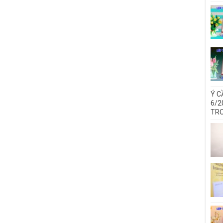
Ý C
6/2
TRO