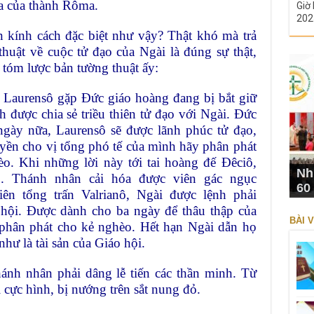
a của thành Rôma.
Giờ 
202
n kính cách đặc biệt như vậy? Thật khó mà trả
huật về cuộc tử đạo của Ngài là đúng sự thật,
là tóm lược bản tường thuật ấy:
, Laurensô gặp Đức giáo hoàng đang bị bắt
giữ
 được chia sẻ triều thiên tử đạo với
Ngài. Đức
 ngày nữa, Laurensô sẽ được lãnh
phúc tử đạo,
uyền cho vị tổng phó tế của mình
hãy phân phát
èo. Khi những lời này tới tai
hoàng đế Đêciô,
Nh
sô. Thánh nhân cải hóa được
viên gác ngục
60
viên tổng trấn Valrianô, Ngài
được lệnh phải
o hội. Được dành cho ba ngày
để thâu thập của
BÀI V
n phân phát cho kẻ nghèo. Hết
hạn Ngài dẫn họ
 như là tài sản của Giáo hội.
hánh nhân phải dâng lễ tiến các thần minh.
Từ
cực hình, bị nướng trên sắt nung đỏ.