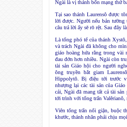
Ngài là vị thánh bổn mạng thứ b
Tại sao thánh Laurensô được tô
lời được. Người nếu bản tường t
câu trả lời ấy sẽ rõ rệt. Sau đây 
Là tổng phó tế của thánh Xystô
và trách Ngài đã không cho mình
giáo hoàng hứa rằng trong vài
đau đớn hơn nhiều. Ngài còn tr
tài sản Giáo hội cho người ngh
ông truyền bắt giam Lauren
Hippolytô. Bị điệu tới trước 
nhượng lại các tài sản của Giá
cải, Ngài đã mang tất cả tài sả
tới trình với tổng trấn Valêrianô,
Viên tổng trấn nổi giận, buộc t
khước, thánh nhân phải chịu mọi 