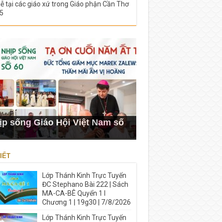
lễ tại các giáo xứ trong Giáo phận Cần Thơ
5
ịp sống Giáo Hội Việt Nam số
IẾT
Lớp Thánh Kinh Trực Tuyến
ĐC Stephano Bài 222 | Sách
MA-CA-BÊ Quyển 1 I
Chương 1 | 19g30 | 7/8/2026
Lớp Thánh Kinh Trực Tuyến