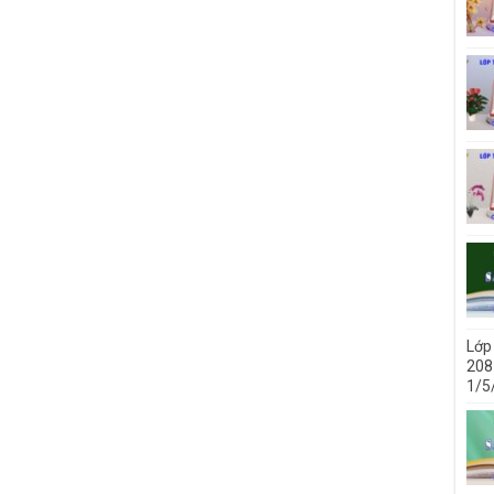
Lớp
208 
1/5