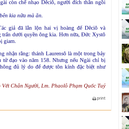
Ngài còn chế nhạo Dêciô, người đích thân ngồi
 bên kia nữa mà ăn.
Tác giả đã lẫn lộn hai vị hoàng đế Dêciô và
ng trấn dưới quyền ông kia. Hơn nữa, Đức
Xystô
bị giam.
ông nhận rằng: thánh Laurensô là một trong
bảy
ịu tử đạo vào năm 158. Nhưng nếu Ngài
chỉ bị
không đủ lý do để được tôn kính đặc biệt
như
 Vết Chân Người, Lm. Phaolô Phạm Quốc Tu​ý
print