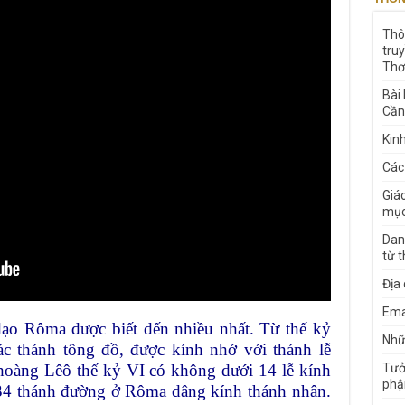
Thô
tru
Thơ
Bài
Cần
Kin
Các
Giá
mục
Dan
từ 
Địa
Ema
đạo Rôma được biết đến nhiều nhất. Từ thế kỷ
Nhữn
ác thánh tông đồ, được kính nhớ với thánh lễ
hoàng Lêô thế kỷ VI có không dưới 14 lễ
kính
Tưở
phậ
à 34 thánh đường ở Rôma dâng kính thánh
nhân.