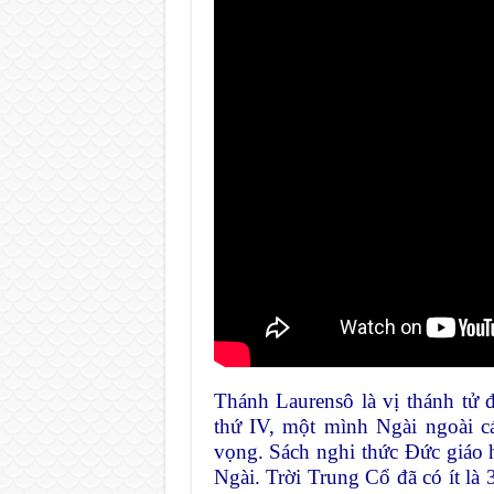
Thánh Laurensô là vị thánh tử 
thứ IV, một mình Ngài ngoài c
vọng. Sách nghi thức Đức giáo 
Ngài. Trời Trung Cổ đã có ít l