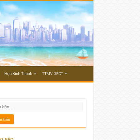
Học Kinh Thánh
TTMV GPCT
G BÁO