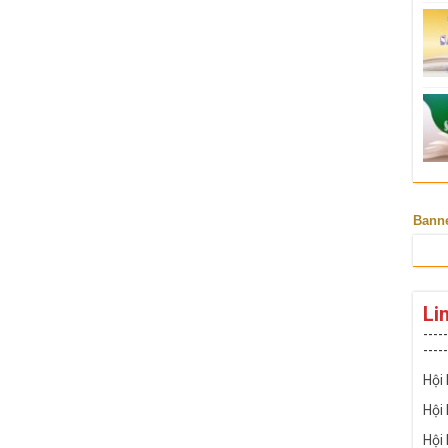
Bann
Li
-----
-----
Hội
Hội
Hội