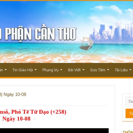
ận
Tin Giáo Hội
Phụng Vụ
Bài Viết
Sưu Tầm
Tài Liệu
8) Ngày 10-08
sô, Phó Tế Tử Đạo (+258)
Ngày 10-08
THÔN