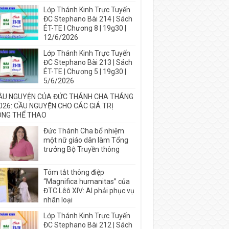
Lớp Thánh Kinh Trực Tuyến
ĐC Stephano Bài 214 | Sách
ÉT-TE I Chương 8 | 19g30 |
12/6/2026
Lớp Thánh Kinh Trực Tuyến
ĐC Stephano Bài 213 | Sách
ÉT-TE | Chương 5 | 19g30 |
5/6/2026
ẦU NGUYỆN CỦA ĐỨC THÁNH CHA THÁNG
026: CẦU NGUYỆN CHO CÁC GIÁ TRỊ
NG THỂ THAO
Đức Thánh Cha bổ nhiệm
một nữ giáo dân làm Tổng
trưởng Bộ Truyền thông
Tóm tắt thông điệp
“Magnifica humanitas” của
ĐTC Lêô XIV: AI phải phục vụ
nhân loại
Lớp Thánh Kinh Trực Tuyến
ĐC Stephano Bài 212 | Sách