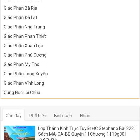
Giáo Phận Bà Rịa
Giáo Phận Đà Lạt
Giáo Phận Nha Trang
Giáo Phận Phan Thiết
Giáo Phận Xuân Lộc
Giáo Phận Phú Cường
Giáo Phận Mỹ Tho
Giáo Phận Long Xuyên
Giáo Phận Vĩnh Long
Cùng Học Lời Chúa
Gần đây
Phổ biến
Bình luận
Nhãn
Lớp Thánh Kinh Trực Tuyến ĐC Stephano Bài 222 |
Sách MA-CA-BÊ Quyển 1 I Chương 1 | 19g30 |
7/8/2026