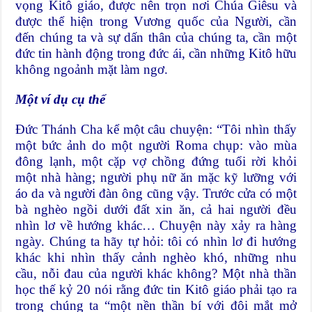
vọng Kitô giáo, được nên trọn nơi Chúa Giêsu và
được thể hiện trong Vương quốc của Người, cần
đến chúng ta và sự dấn thân của chúng ta, cần một
đức tin hành động trong đức ái, cần những Kitô hữu
không ngoảnh mặt làm ngơ.
Một ví dụ cụ thể
Đức Thánh Cha kể một câu chuyện: “Tôi nhìn thấy
một bức ảnh do một người Roma chụp: vào mùa
đông lạnh, một cặp vợ chồng đứng tuổi rời khỏi
một nhà hàng; người phụ nữ ăn mặc kỹ lưỡng với
áo da và người đàn ông cũng vậy. Trước cửa có một
bà nghèo ngồi dưới đất xin ăn, cả hai người đều
nhìn lơ về hướng khác… Chuyện này xảy ra hàng
ngày. Chúng ta hãy tự hỏi: tôi có nhìn lơ đi hướng
khác khi nhìn thấy cảnh nghèo khó, những nhu
cầu, nỗi đau của người khác không? Một nhà thần
học thế kỷ 20 nói rằng đức tin Kitô giáo phải tạo ra
trong chúng ta “một nền thần bí với đôi mắt mở