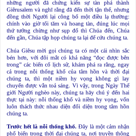
những người đã chứng kiến ​​sự tàn phá thành
Giêrusalem và nghĩ rằng đã đến thời tận thế, nhưng
đồng thời Người lại công bố một điều lạ thường:
chính vào giờ tối tăm và hoang tàn, đúng lúc mọi
thứ tưởng chừng như sụp đổ thì Chúa đến, Chúa
đến gần, Chúa tập họp chúng ta lại để cứu chúng ta.
Chúa Giêsu mời gọi chúng ta có một cái nhìn sắc
bén hơn, với đôi mắt có khả năng “đọc được bên
trong” các biến cố lịch sử, khám phá ra rằng, ngay
cả trong nỗi thống khổ của tâm hồn và thời đại
chúng ta, thì một niềm hy vọng không gì lay
chuyển được vẫn toả sáng. Vì vậy, trong Ngày Thế
giới Người nghèo này, chúng ta hãy chú ý đến hai
thực tại này: nỗi thống khổ và niềm hy vọng, vốn
luôn thách thức nhau diện đối diện trong tâm hồn
chúng ta.
Trước hết là nỗi thống khổ.
Đây là một cảm nhận
phổ biến trong thời đại chúng ta, nơi truyền thông