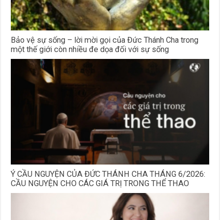
Bảo vệ sự sống – lời mời gọi của Đức Thánh Cha trong
một thế giới còn nhiều đe dọa đối với sự sống
Ý CẦU NGUYỆN CỦA ĐỨC THÁNH CHA THÁNG 6/2026:
CẦU NGUYỆN CHO CÁC GIÁ TRỊ TRONG THỂ THAO