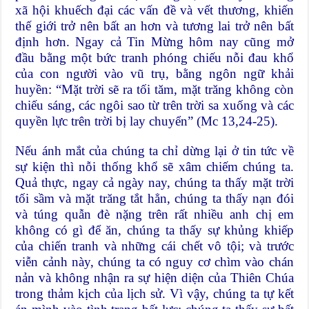
xã hội khuếch đại các vấn đề và vết thương, khiến
thế giới trở nên bất an hơn và tương lai trở nên bất
định hơn. Ngay cả Tin Mừng hôm nay cũng mở
đầu bằng một bức tranh phóng chiếu nỗi đau khổ
của con người vào vũ trụ, bằng ngôn ngữ khải
huyền: “Mặt trời sẽ ra tối tăm, mặt trăng không còn
chiếu sáng, các ngôi sao từ trên trời sa xuống và các
quyền lực trên trời bị lay chuyển” (Mc 13,24-25).
Nếu ánh mắt của chúng ta chỉ dừng lại ở tin tức về
sự kiện thì nỗi thống khổ sẽ xâm chiếm chúng ta.
Quả thực, ngay cả ngày nay, chúng ta thấy mặt trời
tối sầm và mặt trăng tắt hẳn, chúng ta thấy nạn đói
và túng quẫn đè nặng trên rất nhiều anh chị em
không có gì để ăn, chúng ta thấy sự khủng khiếp
của chiến tranh và những cái chết vô tội; và trước
viễn cảnh này, chúng ta có nguy cơ chìm vào chán
nản và không nhận ra sự hiện diện của Thiên Chúa
trong thảm kịch của lịch sử. Vì vậy, chúng ta tự kết