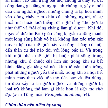
án mình vào tình trạng bất lực; chúng ta thấy sự bất
công đang gia tăng xung quanh chúng ta, gây ra nỗi
đau cho người nghèo, nhưng chúng ta lại hòa mình
vào dòng chảy cam chịu của những người, vì sự
thoải mái hoặc lười biếng, đã nghĩ rằng “thế giới là
như thế” và “tôi cũng chẳng làm gì được”. Khi đó,
ngay cả đức tin Kitô giáo cũng bị giảm xuống thành
một lòng sùng kính vô hại, không làm xáo trộn các
quyền lực của thế giới này và cũng chẳng có một
dấn thân cụ thể nào đối với lòng bác ái. Và trong
khi một phần thế giới bị buộc phải sống trong
những khu ổ chuột của lịch sử, trong khi sự bất
bình đẳng gia tăng và nền kinh tế vẫn luôn trừng
phạt những người yếu thế nhất, trong khi xã hội hết
mình chạy theo việc tôn thờ tiền bạc và tiêu dùng,
thì điều xảy ra là người nghèo và những người bị
loại trừ không thể làm gì khác hơn là
tiếp tục chờ
đợi
(xem Tông huấn
Evangelii gaudium
, 54).
Chúa thắp nên niềm hy vọng