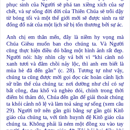
phục sinh của Người sẽ phá tan xiềng xích của sự
chết, và sự sống đời đời của Thiên Chúa sẽ trỗi dậy
từ bóng tối và một thế giới mới sẽ được sinh ra từ
đống đổ nát của một lịch sử bị tổn thương bởi sự ác.
Anh chị em thân mến, đây là niềm hy vọng mà
Chúa Giêsu muốn ban cho chúng ta. Và Người
cũng thực hiện điều đó bằng một hình ảnh rất đẹp.
Người nói: hãy nhìn cây vả bởi vì “khi cành nó
xanh tươi và đâm chồi nảy lộc, thì anh em biết là
mùa hè đã đến gần” (c. 28). Tương tự như vậy,
chúng ta cũng được mời gọi đọc các hoàn cảnh lịch
sử trần thế của chúng ta: nơi dường như chỉ có sự
bất công, đau khổ và nghèo đói, chính trong thời
điểm bi thảm đó, Chúa đến gần để giải thoát chúng
ta khỏi cảnh nô lệ và làm toả sáng sự sống (xem câu
29). Người trở nên gần gũi bằng sự gần gũi Kitô
giáo của chúng ta, với tình huynh đệ Kitô giáo của
chúng ta. Không phải là ném một đồng xu vào tay