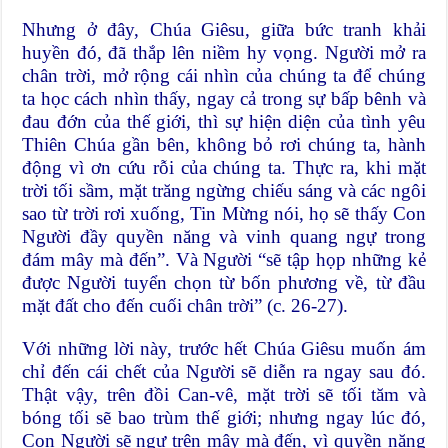
Nhưng ở đây, Chúa Giêsu, giữa bức tranh khải
huyền đó, đã thắp lên niềm hy vọng. Người mở ra
chân trời, mở rộng cái nhìn của chúng ta để chúng
ta học cách nhìn thấy, ngay cả trong sự bấp bênh và
đau đớn của thế giới, thì sự hiện diện của tình yêu
Thiên Chúa gần bên, không bỏ rơi chúng ta, hành
động vì ơn cứu rỗi của chúng ta. Thực ra, khi mặt
trời tối sầm, mặt trăng ngừng chiếu sáng và các ngôi
sao từ trời rơi xuống, Tin Mừng nói, họ sẽ thấy Con
Người đầy quyền năng và vinh quang ngự trong
đám mây mà đến”. Và Người “sẽ tập họp những kẻ
được Người tuyển chọn từ bốn phương về, từ đầu
mặt đất cho đến cuối chân trời” (c. 26-27).
Với những lời này, trước hết Chúa Giêsu muốn ám
chỉ đến cái chết của Người sẽ diễn ra ngay sau đó.
Thật vậy, trên đồi Can-vê, mặt trời sẽ tối tăm và
bóng tối sẽ bao trùm thế giới; nhưng ngay lúc đó,
Con Người sẽ ngự trên mây mà đến, vì quyền năng