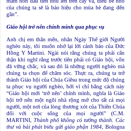
mầm non đầu tiên nhú lên trên cây vả, điều bé nhỏ
của chúng ta sẽ là báo hiệu cho mùa hè đang đến
gần”.
Giáo hội trở nên chính mình qua phục vụ
Anh chị em thân mến, nhân Ngày Thế giới Người
nghèo này, tôi muốn nhớ lại lời cảnh báo của Đức
Hồng Y Martini. Ngài nói rằng chúng ta phải cẩn
thận khi nghĩ rằng trước tiên phải có Giáo hội, vốn
đã vững chắc, và sau đó là những người nghèo mà
chúng ta chọn để chăm sóc. Thực ra, chúng ta trở
thành Giáo hội của Chúa Giêsu trong mức độ chúng
ta phục vụ người nghèo, bởi vì chỉ bằng cách này
“Giáo hội mới ‘trở nên’ chính mình, nghĩa là Giáo
hội trở nên một ngôi nhà rộng mở cho tất cả mọi
người, một nơi của lòng thương xót của Thiên Chúa
đối với cuộc sống của mọi người” (C.M.
MARTINI,
Thành phố không có tường thành. Các
thư và bài phát biểu gửi giáo phận 1984
, Bologna