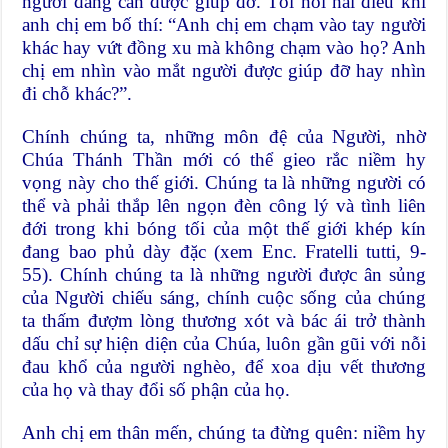
người đang cần được giúp đỡ. Tôi hỏi hai điều khi
anh chị em bố thí: “Anh chị em chạm vào tay người
khác hay vứt đồng xu mà không chạm vào họ? Anh
chị em nhìn vào mắt người được giúp đỡ hay nhìn
đi chỗ khác?”.
Chính chúng ta, những môn đệ của Người, nhờ
Chúa Thánh Thần mới có thể gieo rắc niềm hy
vọng này cho thế giới. Chúng ta là những người có
thể và phải thắp lên ngọn đèn công lý và tình liên
đới trong khi bóng tối của một thế giới khép kín
đang bao phủ dày đặc (xem Enc. Fratelli tutti, 9-
55). Chính chúng ta là những người được ân sủng
của Người chiếu sáng, chính cuộc sống của chúng
ta thấm đượm lòng thương xót và bác ái trở thành
dấu chỉ sự hiện diện của Chúa, luôn gần gũi với nỗi
đau khổ của người nghèo, để xoa dịu vết thương
của họ và thay đổi số phận của họ.
Anh chị em thân mến, chúng ta đừng quên: niềm hy