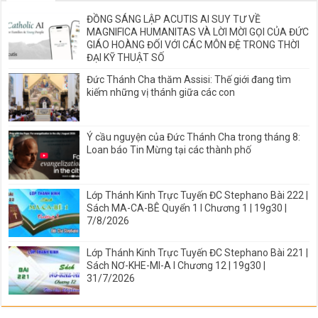
ĐỒNG SÁNG LẬP ACUTIS AI SUY TƯ VỀ
MAGNIFICA HUMANITAS VÀ LỜI MỜI GỌI CỦA ĐỨC
GIÁO HOÀNG ĐỐI VỚI CÁC MÔN ĐỆ TRONG THỜI
ĐẠI KỸ THUẬT SỐ
Đức Thánh Cha thăm Assisi: Thế giới đang tìm
kiếm những vị thánh giữa các con
Ý cầu nguyện của Đức Thánh Cha trong tháng 8:
Loan báo Tin Mừng tại các thành phố
Lớp Thánh Kinh Trực Tuyến ĐC Stephano Bài 222 |
Sách MA-CA-BÊ Quyển 1 I Chương 1 | 19g30 |
7/8/2026
Lớp Thánh Kinh Trực Tuyến ĐC Stephano Bài 221 |
Sách NƠ-KHE-MI-A I Chương 12 | 19g30 |
31/7/2026