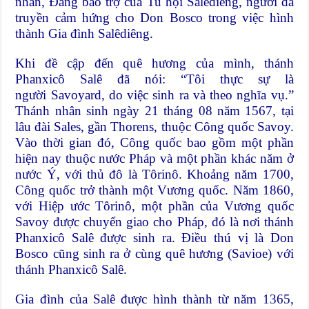
nhân, Đấng bảo trợ của Tu hội Salêdiêng, người đã
truyền cảm hứng cho Don Bosco trong việc hình
thành Gia đình Salêdiêng.
Khi đề cập đến quê hương của mình, thánh
Phanxicô Salê đã nói: “Tôi thực sự là
người Savoyard, do việc sinh ra và theo nghĩa vụ.”
Thánh nhân sinh ngày 21 tháng 08 năm 1567, tại
lâu đài Sales, gần Thorens, thuộc Công quốc Savoy.
Vào thời gian đó, Công quốc bao gồm một phần
hiện nay thuộc nước Pháp và một phần khác năm ở
nước Ý, với thủ đô là Tôrinô. Khoảng năm 1700,
Công quốc trở thành một Vương quốc. Năm 1860,
với Hiệp ước Tôrinô, một phần của Vương quốc
Savoy được chuyển giao cho Pháp, đó là nơi thánh
Phanxicô Salê được sinh ra. Điều thú vị là Don
Bosco cũng sinh ra ở cùng quê hương (Savioe) với
thánh Phanxicô Salê.
Gia đình của Salê được hình thành từ năm 1365,