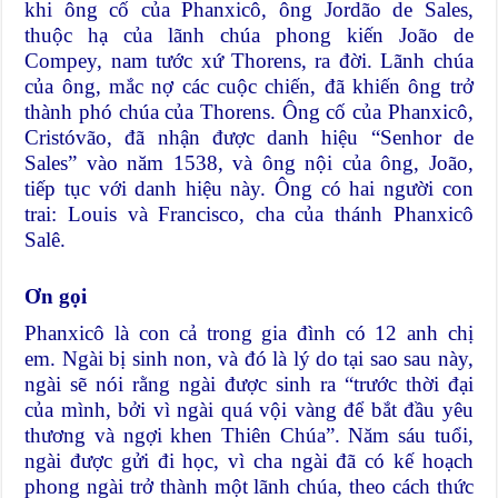
khi ông cố của Phanxicô, ông Jordão de Sales,
thuộc hạ của lãnh chúa phong kiến ​​João de
Compey, nam tước xứ Thorens, ra đời. Lãnh chúa
của ông, mắc nợ các cuộc chiến, đã khiến ông trở
thành phó chúa của Thorens. Ông cố của Phanxicô,
Cristóvão, đã nhận được danh hiệu “Senhor de
Sales” vào năm 1538, và ông nội của ông, João,
tiếp tục với danh hiệu này. Ông có hai người con
trai: Louis và Francisco, cha của thánh Phanxicô
Salê.
Ơn gọi
Phanxicô là con cả trong gia đình có 12 anh chị
em. Ngài bị sinh non, và đó là lý do tại sao sau này,
ngài sẽ nói rằng ngài được sinh ra “trước thời đại
của mình, bởi vì ngài quá vội vàng để bắt đầu yêu
thương và ngợi khen Thiên Chúa”. Năm sáu tuổi,
ngài được gửi đi học, vì cha ngài đã có kế hoạch
phong ngài trở thành một lãnh chúa, theo cách thức