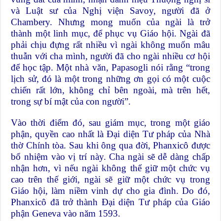
và Luật sư của Nghị viện Savoy, người đã ở
Chambery. Nhưng mong muốn của ngài là trở
thành một linh mục, để phục vụ Giáo hội. Ngài đã
phải chịu đựng rất nhiều vì ngài không muốn mâu
thuẫn với cha mình, người đã cho ngài nhiều cơ hội
để học tập. Một nhà văn, Papasogli nói rằng “trong
lịch sử, đó là một trong những ơn gọi có một cuộc
chiến rất lớn, không chỉ bên ngoài, mà trên hết,
trong sự bí mật của con người”.
Vào thời điểm đó, sau giám mục, trong một giáo
phận, quyền cao nhất là Đại diện Tư pháp của Nhà
thờ Chính tòa. Sau khi ông qua đời, Phanxicô được
bổ nhiệm vào vị trí này. Cha ngài sẽ dễ dàng chấp
nhận hơn, vì nếu ngài không thể giữ một chức vụ
cao trên thế giới, ngài sẽ giữ một chức vụ trong
Giáo hội, làm niềm vinh dự cho gia đình. Do đó,
Phanxicô đã trở thành Đại diện Tư pháp của Giáo
phận Geneva vào năm 1593.