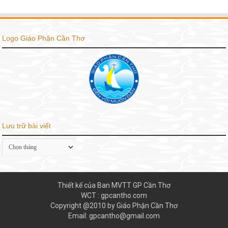
Logo Giáo Phận Cần Thơ
Lưu trữ bài viết
Lưu
trữ
bài
viết
Thiết kế của Ban MVTT GP Cần Thơ
WCT : gpcantho.com
Copyright @2010 by Giáo Phận Cần Thơ
Email: gpcantho@gmail.com