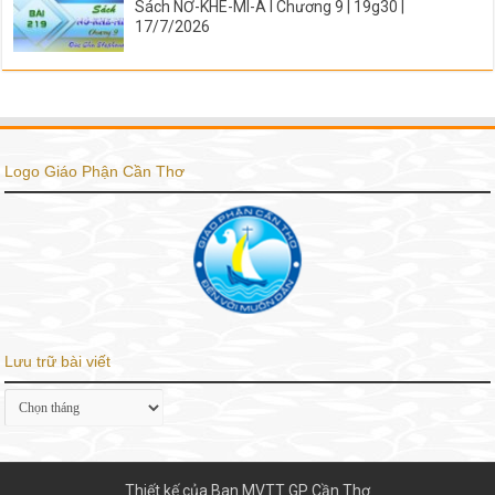
Sách NƠ-KHE-MI-A I Chương 9 | 19g30 |
17/7/2026
Logo Giáo Phận Cần Thơ
Lưu trữ bài viết
Lưu
trữ
bài
viết
Thiết kế của Ban MVTT GP Cần Thơ