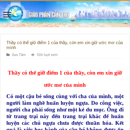
Thầy có thể giữ điểm 1 của thầy, còn em xin giữ ước mơ của
mình
Sưu Tầm
506 lượt xem
Thầy có thể giữ điểm 1 của thầy, còn em xin giữ
ước mơ của mình
Có một cậu bé sống cùng với cha của mình, một
người làm nghề huấn luyện ngựa. Do công việc,
người cha phải sống như một kẻ du mục. Ông đi
từ trang trại này đến trang trại khác để huấn
luyện các chú ngựa chưa được thuần hóa. Kết
quả là việc học hành của cậu bé không được ổn