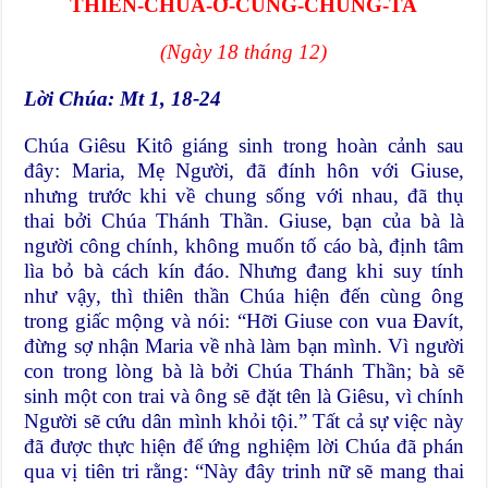
THIÊN-CHÚA-Ở-CÙNG-CHÚNG-TA
(Ngày 18 tháng 12)
Lời Chúa: Mt 1, 18-24
Chúa Giêsu Kitô giáng sinh trong hoàn cảnh sau
đây: Maria, Mẹ Người, đã đính hôn với Giuse,
nhưng trước khi về chung sống với nhau, đã thụ
thai bởi Chúa Thánh Thần. Giuse, bạn của bà là
người công chính, không muốn tố cáo bà, định tâm
lìa bỏ bà cách kín đáo. Nhưng đang khi suy tính
như vậy, thì thiên thần Chúa hiện đến cùng ông
trong giấc mộng và nói: “Hỡi Giuse con vua Ðavít,
đừng sợ nhận Maria về nhà làm bạn mình. Vì người
con trong lòng bà là bởi Chúa Thánh Thần; bà sẽ
sinh một con trai và ông sẽ đặt tên là Giêsu, vì chính
Người sẽ cứu dân mình khỏi tội.” Tất cả sự việc này
đã được thực hiện để ứng nghiệm lời Chúa đã phán
qua vị tiên tri rằng: “Này đây trinh nữ sẽ mang thai