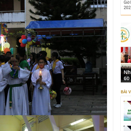
Giờ 
202
Nh
60
BÀI V