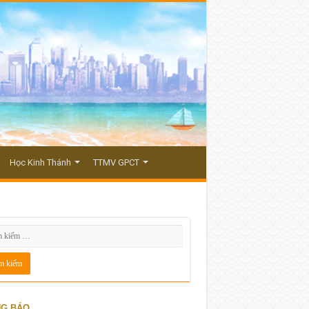
Học Kinh Thánh
TTMV GPCT
G BÁO