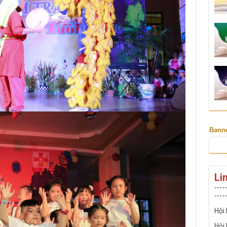
Bann
Li
-----
-----
Hội
Hội