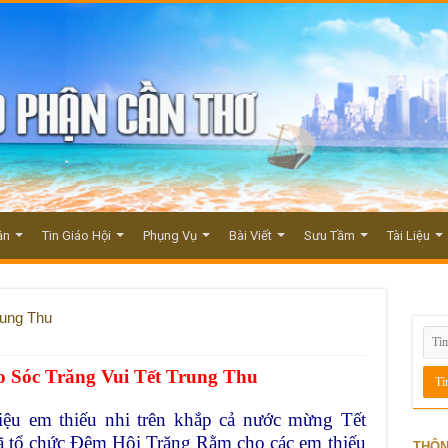
ận
Tin Giáo Hội
Phụng Vụ
Bài Viết
Sưu Tầm
Tài Liệu
rung Thu
o Sóc Trăng Vui Tết Trung Thu
iệu em thiếu nhi trên khắp cả nước mừng Tết
ã tổ chức Đêm Hội Trăng Rằm cho các em thiếu
THÔN