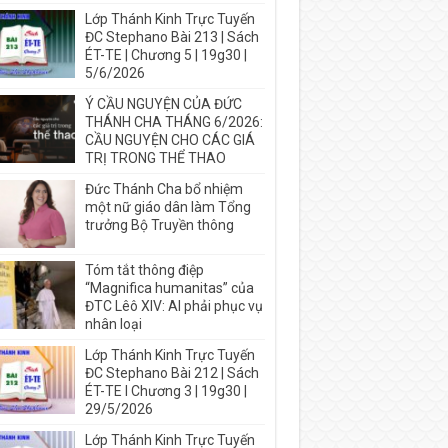
Lớp Thánh Kinh Trực Tuyến
ĐC Stephano Bài 213 | Sách
ÉT-TE | Chương 5 | 19g30 |
5/6/2026
Ý CẦU NGUYỆN CỦA ĐỨC
THÁNH CHA THÁNG 6/2026:
CẦU NGUYỆN CHO CÁC GIÁ
TRỊ TRONG THỂ THAO
Đức Thánh Cha bổ nhiệm
một nữ giáo dân làm Tổng
trưởng Bộ Truyền thông
Tóm tắt thông điệp
“Magnifica humanitas” của
ĐTC Lêô XIV: AI phải phục vụ
nhân loại
Lớp Thánh Kinh Trực Tuyến
ĐC Stephano Bài 212 | Sách
ÉT-TE I Chương 3 | 19g30 |
29/5/2026
Lớp Thánh Kinh Trực Tuyến