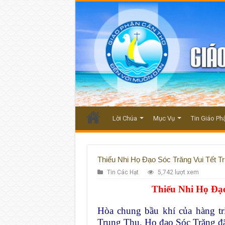
Lời Chúa
Mục Vụ
Tin Giáo Ph
Thiếu Nhi Họ Đạo Sóc Trăng Vui Tết T
Tin Các Hạt
5,742 lượt xem
Thiếu Nhi Họ Đạ
Hòa chung bầu khí của hàng tr
Trung Thu, Họ đạo Sóc Trăng đ