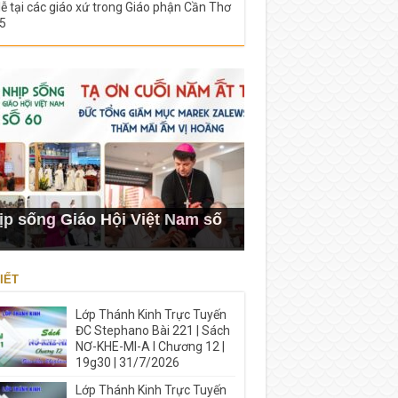
lễ tại các giáo xứ trong Giáo phận Cần Thơ
5
ịp sống Giáo Hội Việt Nam số
IẾT
Lớp Thánh Kinh Trực Tuyến
ĐC Stephano Bài 221 | Sách
NƠ-KHE-MI-A I Chương 12 |
19g30 | 31/7/2026
Lớp Thánh Kinh Trực Tuyến