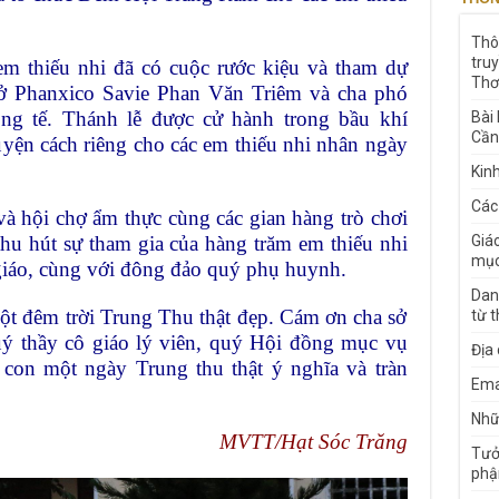
Thô
tru
m thiếu nhi đã có cuộc rước kiệu và tham dự
Thơ
 sở Phanxico Savie Phan Văn Triêm và cha phó
g tế. Thánh lễ được cử hành trong bầu khí
Bài
Cần
yện cách riêng cho các em thiếu nhi nhân ngày
Kin
Các
à hội chợ ẩm thực cùng các gian hàng trò chơi
thu hút sự tham gia của hàng trăm em thiếu nhi
Giá
mục
giáo, cùng với đông đảo quý phụ huynh.
Dan
t đêm trời Trung Thu thật đẹp. Cám ơn cha sở
từ 
uý thầy cô giáo lý viên, quý Hội đồng mục vụ
Địa
 con một ngày Trung thu thật ý nghĩa và tràn
Ema
Nhữn
MVTT/Hạt Sóc Trăng
Tưở
phậ