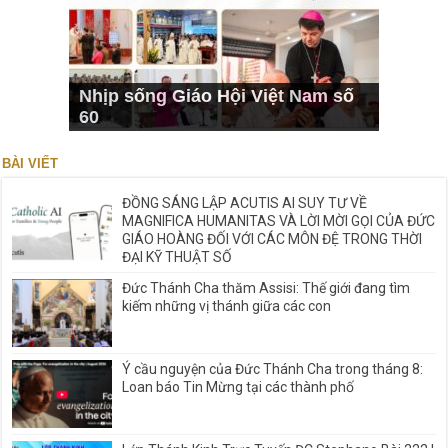
Nhịp sống Giáo Hội Việt Nam số
60
BÀI VIẾT
ĐỒNG SÁNG LẬP ACUTIS AI SUY TƯ VỀ
MAGNIFICA HUMANITAS VÀ LỜI MỜI GỌI CỦA ĐỨC
GIÁO HOÀNG ĐỐI VỚI CÁC MÔN ĐỆ TRONG THỜI
ĐẠI KỸ THUẬT SỐ
Đức Thánh Cha thăm Assisi: Thế giới đang tìm
kiếm những vị thánh giữa các con
Ý cầu nguyện của Đức Thánh Cha trong tháng 8:
Loan báo Tin Mừng tại các thành phố