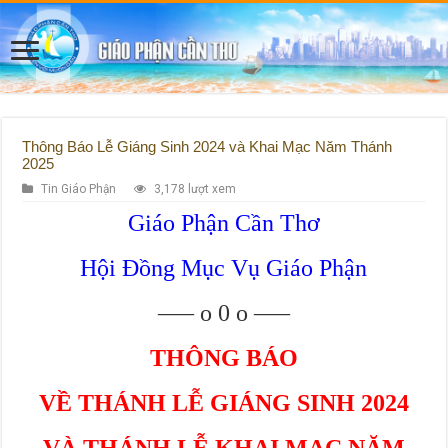
Thông Báo Lễ Giáng Sinh 2024 và Khai Mạc Năm Thánh
2025
Tin Giáo Phận
3,178 lượt xem
Giáo Phận Cần Thơ
Hội Đồng Mục Vụ Giáo Phận
—– o 0 o —–
THÔNG BÁO
VỀ THÁNH LỄ GIÁNG SINH 2024
VÀ THÁNH LỄ KHAI MẠC NĂM