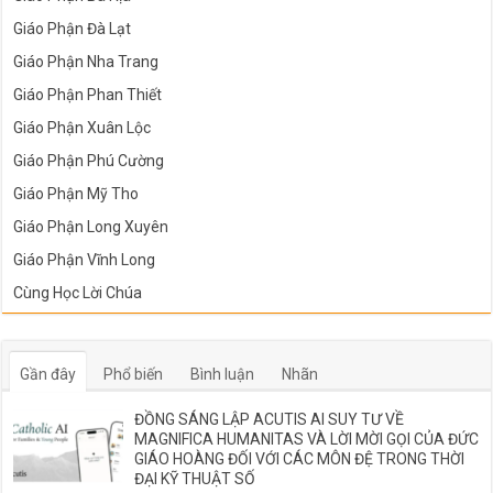
Giáo Phận Đà Lạt
Giáo Phận Nha Trang
Giáo Phận Phan Thiết
Giáo Phận Xuân Lộc
Giáo Phận Phú Cường
Giáo Phận Mỹ Tho
Giáo Phận Long Xuyên
Giáo Phận Vĩnh Long
Cùng Học Lời Chúa
Gần đây
Phổ biến
Bình luận
Nhãn
ĐỒNG SÁNG LẬP ACUTIS AI SUY TƯ VỀ
MAGNIFICA HUMANITAS VÀ LỜI MỜI GỌI CỦA ĐỨC
GIÁO HOÀNG ĐỐI VỚI CÁC MÔN ĐỆ TRONG THỜI
ĐẠI KỸ THUẬT SỐ