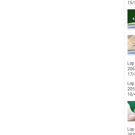
15/
Lớp
206 
17/
Lớp
205 
10/
Lớp
203 