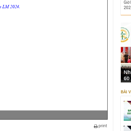
Giờ 
202
Nh
60
BÀI V
print