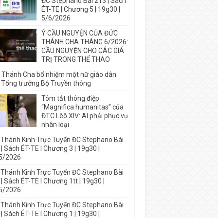
ĐC Stephano Bài 213 | Sách
ÉT-TE | Chương 5 | 19g30 |
5/6/2026
Ý CẦU NGUYỆN CỦA ĐỨC
THÁNH CHA THÁNG 6/2026:
CẦU NGUYỆN CHO CÁC GIÁ
TRỊ TRONG THỂ THAO
 Thánh Cha bổ nhiệm một nữ giáo dân
 Tổng trưởng Bộ Truyền thông
Tóm tắt thông điệp
“Magnifica humanitas” của
ĐTC Lêô XIV: AI phải phục vụ
nhân loại
 Thánh Kinh Trực Tuyến ĐC Stephano Bài
| Sách ÉT-TE I Chương 3 | 19g30 |
5/2026
 Thánh Kinh Trực Tuyến ĐC Stephano Bài
| Sách ÉT-TE I Chương 1tt | 19g30 |
5/2026
 Thánh Kinh Trực Tuyến ĐC Stephano Bài
| Sách ÉT-TE I Chương 1 | 19g30 |