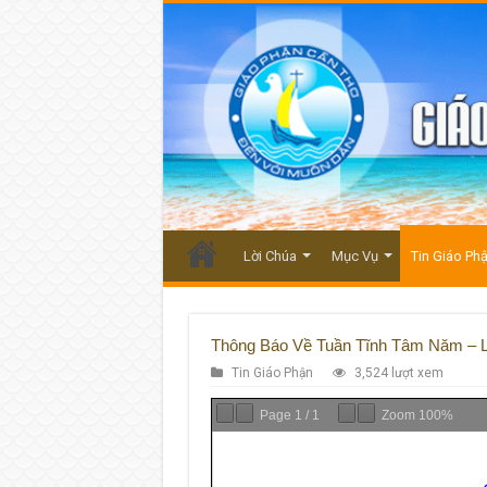
Lời Chúa
Mục Vụ
Tin Giáo Ph
Thông Báo Về Tuần Tĩnh Tâm Năm – 
Tin Giáo Phận
3,524 lượt xem
Page
1
/
1
Zoom
100%