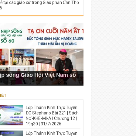
lễ tại các giáo xứ trong Giáo phận Cần Thơ
5
ịp sống Giáo Hội Việt Nam số
IẾT
Lớp Thánh Kinh Trực Tuyến
ĐC Stephano Bài 221 | Sách
NƠ-KHE-MI-A I Chương 12 |
19g30 | 31/7/2026
Lớp Thánh Kinh Trực Tuyến