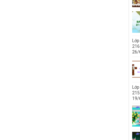
Lớp
216
26/
Lớp
215
19/