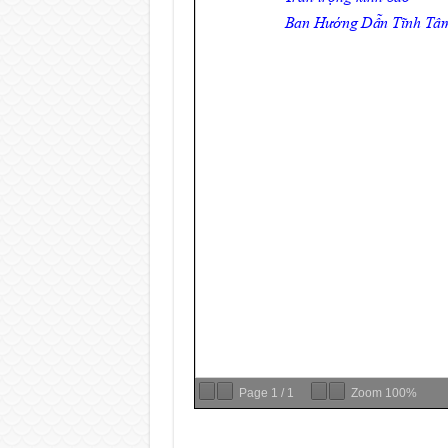
Page
1
/
1
Zoom
100%