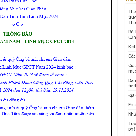
Thô
tru
Thơ
Bài
Cần
Kin
Các
Giá
mục
Dan
từ 
Địa
Ema
Nhữn
Tưở
phậ