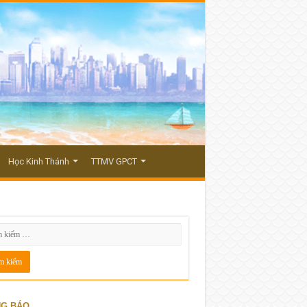
Học Kinh Thánh
TTMV GPCT
G BÁO