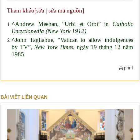
Tham khảo[
sửa
|
sửa mã nguồn
]
^
Andrew Meehan, “Urbi et Orbi” in
Catholic
Encyclopedia
(New York 1912)
^
John Tagliabue, “Vatican to allow indulgences
by TV”,
New York Times
, ngày 19 tháng 12 năm
1985
print
BÀI VIẾT LIÊN QUAN