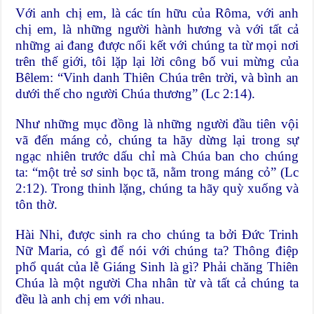
Với anh chị em, là các tín hữu của Rôma, với anh
chị em, là những người hành hương và với tất cả
những ai đang được nối kết với chúng ta từ mọi nơi
trên thế giới, tôi lặp lại lời công bố vui mừng của
Bêlem: “Vinh danh Thiên Chúa trên trời, và bình an
dưới thế cho người Chúa thương” (Lc 2:14).
Như những mục đồng là những người đầu tiên vội
vã đến máng cỏ, chúng ta hãy dừng lại trong sự
ngạc nhiên trước dấu chỉ mà Chúa ban cho chúng
ta: “một trẻ sơ sinh bọc tã, nằm trong máng cỏ” (Lc
2:12). Trong thinh lặng, chúng ta hãy quỳ xuống và
tôn thờ.
Hài Nhi, được sinh ra cho chúng ta bởi Đức Trinh
Nữ Maria, có gì để nói với chúng ta? Thông điệp
phổ quát của lễ Giáng Sinh là gì? Phải chăng Thiên
Chúa là một người Cha nhân từ và tất cả chúng ta
đều là anh chị em với nhau.