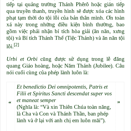
tiếp tại
quảng trường Thánh Phêrô
hoặc gián tiếp
qua truyền thanh, truyền hình sẽ được xóa các hình
phạt tạm thời do
tội lỗi
của bản thân mình. Ơn toàn
xá này trong những điều kiện bình thường, bao
gồm việc phải nhận
bí tích hòa giải
(
ăn năn
, xưng
tội) và
Bí tích Thánh Thể
(
Tiệc Thánh
) và ăn năn
tội
[2]
lỗi
.
Urbi et Orbi
cũng được sử dụng trong lễ đăng
quang Giáo hoàng, hoặc
Năm Thánh
(Jubilee). Câu
nói cuối cùng của phép lành luôn là:
Et benedictio Dei omnipotentis, Patris et
Filii et Spiritus Sancti descendat super vos
et maneat semper
“
”
(Nghĩa là: “Và xin Thiên Chúa toàn năng,
là
Cha
và
Con
và
Thánh Thần
, ban phép
lành và ở lại với anh chị em luôn mãi”).