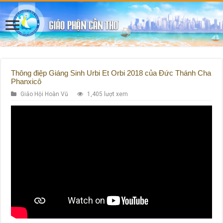
Thông điệp Giáng Sinh Urbi Et Orbi 2018 của Đức Thánh Cha
Phanxicô
Giáo Hội Hoàn Vũ
1,405 lượt xem