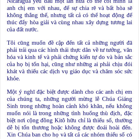
Nicaragua yêu dấu một lần nữa có thể coi mình là
anh chị em với nhau, để sự chia rẽ và bất hòa sẽ
không thắng thế, nhưng tất cả có thể hoạt động để
thúc đẩy hòa giải và cùng nhau xây dựng tương lai
của đất nước.
Tôi cũng muốn đề cập đến tất cả những người đã
phải trải qua các hình thái thực dân về tư tưởng, văn
hóa và kinh tế và phải chứng kiến tự do và bản sắc
của họ bị tổn hại, cũng như những ai phải chịu đói
khát và thiếu các dịch vụ giáo dục và chăm sóc sức
khỏe.
Một ý nghĩ đặc biệt được dành cho các anh chị em
của chúng ta, những người mừng lễ Chúa Giáng
Sinh trong những hoàn cảnh khó khăn, nếu không
muốn nói là trong những tình huống thù địch, đặc
biệt nơi cộng đồng Kitô hữu chỉ là thiểu số, thường
dễ bị tổn thương hoặc không được đoái hoài đến.
Xin Chúa ban cho họ và tất cả các nhóm thiểu số có