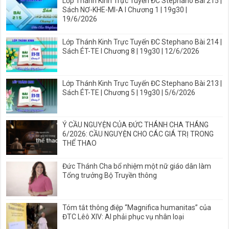
Lớp Thánh Kinh Trực Tuyến ĐC Stephano Bài 215 |
Sách NƠ-KHE-MI-A I Chương 1 | 19g30 |
19/6/2026
Lớp Thánh Kinh Trực Tuyến ĐC Stephano Bài 214 |
Sách ÉT-TE I Chương 8 | 19g30 | 12/6/2026
Lớp Thánh Kinh Trực Tuyến ĐC Stephano Bài 213 |
Sách ÉT-TE | Chương 5 | 19g30 | 5/6/2026
Ý CẦU NGUYỆN CỦA ĐỨC THÁNH CHA THÁNG
6/2026: CẦU NGUYỆN CHO CÁC GIÁ TRỊ TRONG
THỂ THAO
Đức Thánh Cha bổ nhiệm một nữ giáo dân làm
Tổng trưởng Bộ Truyền thông
Tóm tắt thông điệp “Magnifica humanitas” của
ĐTC Lêô XIV: AI phải phục vụ nhân loại