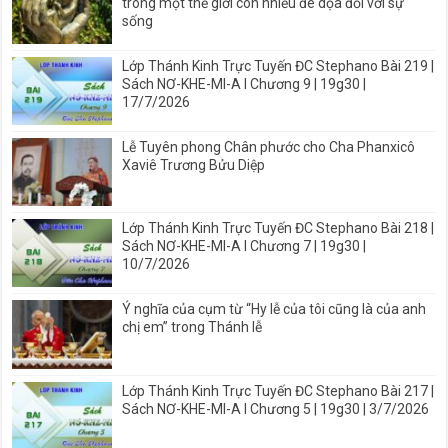
trong một thế giới còn nhiều đe dọa đối với sự
sống
Lớp Thánh Kinh Trực Tuyến ĐC Stephano Bài 219 |
Sách NƠ-KHE-MI-A I Chương 9 | 19g30 |
17/7/2026
Lễ Tuyên phong Chân phước cho Cha Phanxicô
Xaviê Trương Bửu Diệp
Lớp Thánh Kinh Trực Tuyến ĐC Stephano Bài 218 |
Sách NƠ-KHE-MI-A I Chương 7 | 19g30 |
10/7/2026
Ý nghĩa của cụm từ “Hy lễ của tôi cũng là của anh
chị em” trong Thánh lễ
Lớp Thánh Kinh Trực Tuyến ĐC Stephano Bài 217 |
Sách NƠ-KHE-MI-A I Chương 5 | 19g30 | 3/7/2026