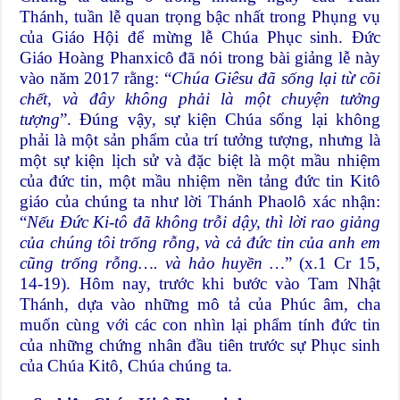
Thánh, tuần lễ quan trọng bậc nhất trong Phụng vụ
của Giáo Hội để mừng lễ Chúa Phục sinh. Đức
Giáo Hoàng Phanxicô đã nói trong bài giảng lễ này
vào năm 2017 rằng: “
Chúa Giêsu đã sống lại từ cõi
chết, và đây không phải là một chuyện tưởng
tượng
”. Đúng vậy, sự kiện Chúa sống lại không
phải là một sản phẩm của trí tưởng tượng, nhưng là
một sự kiện lịch sử và đặc biệt là một mầu nhiệm
của đức tin, một mầu nhiệm nền tảng đức tin Kitô
giáo của chúng ta như lời Thánh Phaolô xác nhận:
“
Nếu Đức Ki-tô đã không trỗi dậy, thì lời rao giảng
của chúng tôi trống rỗng, và cả đức tin của anh em
cũng trống rỗng…. và hảo huyền …
” (x.1 Cr 15,
14-19). Hôm nay, trước khi bước vào Tam Nhật
Thánh, dựa vào những mô tả của Phúc âm, cha
muốn cùng với các con nhìn lại phẩm tính đức tin
của những chứng nhân đầu tiên trước sự Phục sinh
của Chúa Kitô, Chúa chúng ta.