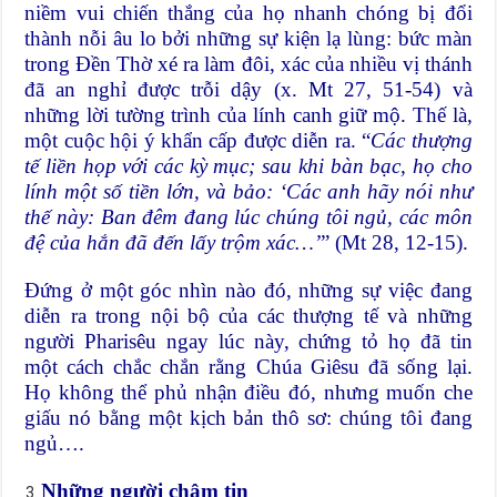
niềm vui chiến thắng của họ nhanh chóng bị đổi
thành nỗi âu lo bởi những sự kiện lạ lùng: bức màn
trong Đền Thờ xé ra làm đôi, xác của nhiều vị thánh
đã an nghỉ được trỗi dậy (x. Mt 27, 51-54) và
những lời tường trình của lính canh giữ mộ. Thế là,
một cuộc hội ý khẩn cấp được diễn ra. “
Các thượng
tế liền họp với các kỳ mục; sau khi bàn bạc, họ cho
lính một số tiền lớn, và bảo: ‘Các anh hãy nói như
thế này: Ban đêm đang lúc chúng tôi ngủ, các môn
đệ của hắn đã đến lấy trộm xác…’
” (Mt 28, 12-15).
Đứng ở một góc nhìn nào đó, những sự việc đang
diễn ra trong nội bộ của các thượng tế và những
người Pharisêu ngay lúc này, chứng tỏ họ đã tin
một cách chắc chắn rằng Chúa Giêsu đã sống lại.
Họ không thể phủ nhận điều đó, nhưng muốn che
giấu nó bằng một kịch bản thô sơ: chúng tôi đang
ngủ….
Những người chậm tin