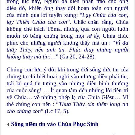
trong lúc này, Người đã kiên nhẫn trao cho ông
điều đó, khiến ông thay đổi hoàn toàn con người
của mình qua lời tuyên xưng: “
Lạy Chúa của con,
lạy Thiên Chúa của con
”. Chắc chắn rằng, Chúa
không chê trách Tôma, nhưng qua con người luôn
muốn có bằng chứng trong mọi sự ấy, Chúa chúc
phúc cho những người không thấy mà tin : “
Vì đã
thấy Thầy, nên anh tin. Phúc thay những người
không thấy mà tin!…
” (Ga 20, 24-28).
Chúng con lưu ý đôi khi trong đời sống đức tin của
chúng ta chỉ biết hoài nghi vào những điều phải tin,
trái lại quá tin tưởng vào những điều bình thường
của cuộc sống! … Ít quan tâm đến những lời tiên tri
về Chúa… về những phép lạ của Chúa Giêsu… Vì
thế chúng con nên : “
Thưa Thầy, xin thêm lòng tin
cho chúng con
” (Lc 17, 5).
Sống niềm tin vào Chúa Phục Sinh