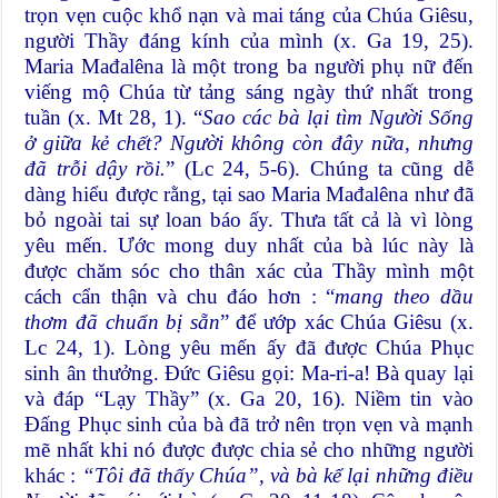
trọn vẹn cuộc khổ nạn và mai táng của Chúa Giêsu,
người Thầy đáng kính của mình (x. Ga 19, 25).
Maria Mađalêna là một trong ba người phụ nữ đến
viếng mộ Chúa từ tảng sáng ngày thứ nhất trong
tuần (x. Mt 28, 1). “
Sao các bà lại tìm Người Sống
ở giữa kẻ chết? Người không còn đây nữa, nhưng
đã trỗi dậy rồi.
” (Lc 24, 5-6). Chúng ta cũng dễ
dàng hiểu được rằng, tại sao Maria Mađalêna như đã
bỏ ngoài tai sự loan báo ấy. Thưa tất cả là vì lòng
yêu mến. Ước mong duy nhất của bà lúc này là
được chăm sóc cho thân xác của Thầy mình một
cách cẩn thận và chu đáo hơn : “
mang theo dầu
thơm đã chuẩn bị sẵn
” để ướp xác Chúa Giêsu (x.
Lc 24, 1). Lòng yêu mến ấy đã được Chúa Phục
sinh ân thưởng. Đức Giêsu gọi: Ma-ri-a! Bà quay lại
và đáp “Lạy Thầy” (x. Ga 20, 16). Niềm tin vào
Đấng Phục sinh của bà đã trở nên trọn vẹn và mạnh
mẽ nhất khi nó được được chia sẻ cho những người
khác :
“Tôi đã thấy Chúa”, và bà kể lại những điều