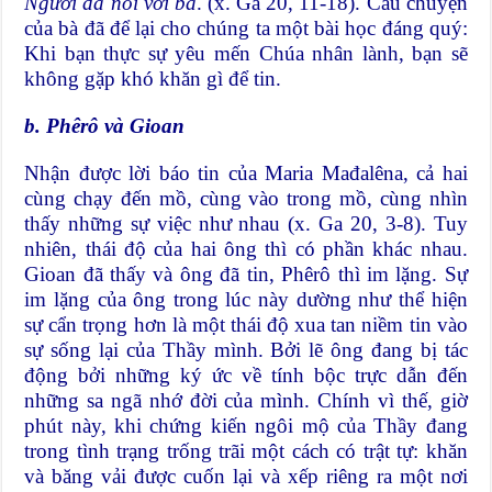
Người đã nói với bà
. (x. Ga 20, 11-18). Câu chuyện
của bà đã để lại cho chúng ta một bài học đáng quý:
Khi bạn thực sự yêu mến Chúa nhân lành, bạn sẽ
không gặp khó khăn gì để tin.
b. Phêrô và Gioan
Nhận được lời báo tin của Maria Mađalêna, cả hai
cùng chạy đến mồ, cùng vào trong mồ, cùng nhìn
thấy những sự việc như nhau (x. Ga 20, 3-8). Tuy
nhiên, thái độ của hai ông thì có phần khác nhau.
Gioan đã thấy và ông đã tin, Phêrô thì im lặng. Sự
im lặng của ông trong lúc này dường như thể hiện
sự cẩn trọng hơn là một thái độ xua tan niềm tin vào
sự sống lại của Thầy mình. Bởi lẽ ông đang bị tác
động bởi những ký ức về tính bộc trực dẫn đến
những sa ngã nhớ đời của mình. Chính vì thế, giờ
phút này, khi chứng kiến ngôi mộ của Thầy đang
trong tình trạng trống trãi một cách có trật tự: khăn
và băng vải được cuốn lại và xếp riêng ra một nơi