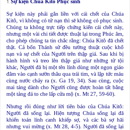
Sự kiện Chúa Kitô Phục sinh
Sự kiện này phải gắn liền với cái chết của Chúa
Kitô, vì không có tử nạn thì sẽ không có phục sinh.
Chúng ta không trực tiếp chứng kiến cái chết này,
nhưng một vài chi tiết được thuật lại trong Phúc âm,
cho phép chúng ta tin chắc rằng: Chúa Kitô đã chết
thật. Cả bốn Thánh sử đều tường thuật cuộc khổ
nạn và sự chết của Người trên thập giá. Sau khi bị
hành hình và treo lên thập giá như những tử tội
khác, Người đã bị một tên lính dùng một ngọn giáo
đâm vào cạnh sườn thâu qua trái tim, và lập tức máu
cùng nước chảy ra (x. Ga 19, 34). Sau cùng, cuộc
mai táng dành cho Người cũng được hoàn tất bằng
một tảng đá to che lấp cửa mộ (x. Mt 27, 59-60).
Nhưng rồi đúng như lời tiên báo của Chúa Kitô:
Người đã sống lại. Hiện tượng Chúa sống lại đã
khiến toán lính canh khiếp sợ, và các bà sợ hãi
nhưng vui mừng (x. Mt 28, 4-5). Người đã sống lại