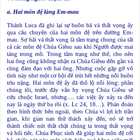
a. Hai môn đệ làng Em-mau
Thánh Luca đã ghi lại sự buồn bã và thất vọng ấy
qua câu chuyện của hai môn đệ trên đường Em-
mau. Sợ hãi và thất vọng là tâm trạng chung của tất
cả các môn đệ Chúa Giêsu sau khi Người được mai
táng trong mồ. Trong tâm trạng như thế, cho nên
hai ông cũng không nhận ra Chúa Giêsu đến gần và
cùng đàm đạo với hai ông. Nhưng cuộc gặp gỡ vô
tình này như một cơ hội để trút hết những nỗi buồn
trĩu nặng. Hai môn đệ ấy đã thổ lộ nỗi lòng: phần
chúng tôi, trước đây vẫn hy vọng Chúa Giêsu sẽ
cứu chuộc Israel, nhưng…. các việc ấy xảy ra đến
nay là ngày thứ ba rồi (x. Lc 24, 18…). Phán đoán
theo hình thức bên ngoài, theo Chúa vì lợi ích trần
gian, khi gian nan thử thách xảy đến, nó sẽ trở
thành chiếc nút thắt chặt chúng ta trong thất vọng
và hối tiếc. Chúa Phục sinh đã giúp hai môn đệ cởi