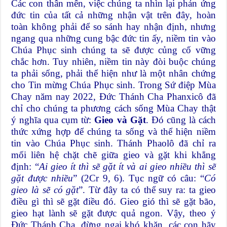
Các con thân mến, việc chúng ta nhìn lại phản ứng
đức tin của tất cả những nhận vật trên đây, hoàn
toàn không phải để so sánh hay nhận định, nhưng
ngang qua những cung bậc đức tin ấy, niềm tin vào
Chúa Phục sinh chúng ta sẽ được củng cố vững
chắc hơn. Tuy nhiên, niềm tin này đòi buộc chúng
ta phải sống, phải thể hiện như là một nhân chứng
cho Tin mừng Chúa Phục sinh. Trong Sứ điệp Mùa
Chay năm nay 2022, Đức Thánh Cha Phanxicô đã
chỉ cho chúng ta phương cách sống Mùa Chay thật
ý nghĩa qua cụm từ:
Gieo và Gặt
. Đó cũng là cách
thức xứng hợp để chúng ta sống và thể hiện niềm
tin vào Chúa Phục sinh. Thánh Phaolô đã chỉ ra
mối liên hệ chặt chẽ giữa gieo và gặt khi khẳng
định: “
Ai gieo ít thì sẽ gặt ít và ai gieo nhiều thì sẽ
gặt được nhiều
” (2Cr 9, 6). Tục ngữ có câu: “
Có
gieo là sẽ có gặt
”. Từ đây ta có thể suy ra: ta gieo
điều gì thì sẽ gặt điều đó. Gieo gió thì sẽ gặt bão,
gieo hạt lành sẽ gặt được quả ngon. Vậy, theo ý
Đức Thánh Cha, đừng ngại khó khăn, các con hãy