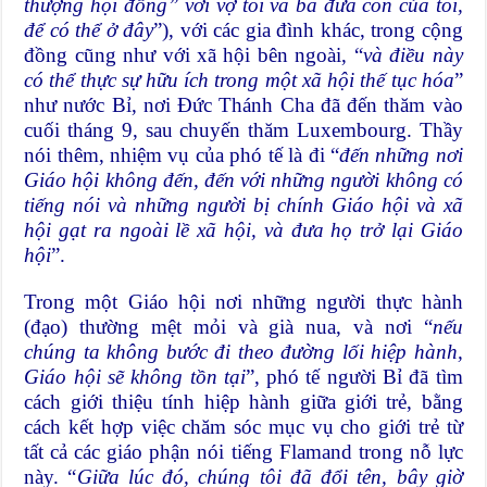
thượng hội đồng” với vợ tôi và ba đứa con của tôi,
để có thể ở đây
”), với các gia đình khác, trong cộng
đồng cũng như với xã hội bên ngoài, “
và điều này
có thể thực sự hữu ích trong một xã hội thế tục hóa
”
như nước Bỉ, nơi Đức Thánh Cha đã đến thăm vào
cuối tháng 9, sau chuyến thăm Luxembourg. Thầy
nói thêm, nhiệm vụ của phó tế là đi “
đến những nơi
Giáo hội không đến, đến với những người không có
tiếng nói và những người bị chính Giáo hội và xã
hội gạt ra ngoài lề xã hội, và đưa họ trở lại Giáo
hội
”.
Trong một Giáo hội nơi những người thực hành
(đạo) thường mệt mỏi và già nua, và nơi “
nếu
chúng ta không bước đi theo đường lối hiệp hành,
Giáo hội sẽ không tồn tại
”, phó tế người Bỉ đã tìm
cách giới thiệu tính hiệp hành giữa giới trẻ, bằng
cách kết hợp việc chăm sóc mục vụ cho giới trẻ từ
tất cả các giáo phận nói tiếng Flamand trong nỗ lực
này. “
Giữa lúc đó, chúng tôi đã đổi tên, bây giờ