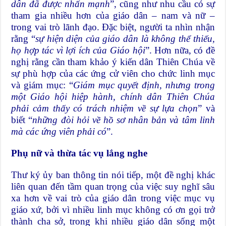
dân đã được nhấn mạnh
”, cũng như nhu cầu có sự
tham gia nhiều hơn của giáo dân – nam và nữ –
trong vai trò lãnh đạo. Đặc biệt, người ta nhìn nhận
rằng “
sự hiện diện của giáo dân là không thể thiếu,
họ hợp tác vì lợi ích của Giáo hội
”. Hơn nữa, có đề
nghị rằng cần tham khảo ý kiến ​​dân Thiên Chúa về
sự phù hợp của các ứng cử viên cho chức linh mục
và giám mục: “
Giám mục quyết định, nhưng trong
một Giáo hội hiệp hành, chính dân Thiên Chúa
phải cảm thấy có trách nhiệm về sự lựa chọn
” và
biết “
những đòi hỏi về hồ sơ nhân bản và tâm linh
mà các ứng viên phải có
”.
Phụ nữ và thừa tác vụ lắng nghe
Thư ký ủy ban thông tin nói tiếp, một đề nghị khác
liên quan đến tầm quan trọng của việc suy nghĩ sâu
xa hơn về vai trò của giáo dân trong việc mục vụ
giáo xứ, bởi vì nhiều linh mục không có ơn gọi trở
thành cha sở, trong khi nhiều giáo dân sống một