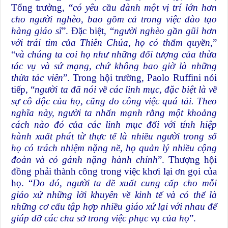
Tổng trưởng, “
có yêu cầu dành một vị trí lớn hơn
cho người nghèo, bao gồm cả trong việc đào tạo
hàng giáo sĩ
”. Đặc biệt, “
người nghèo gần gũi hơn
với trái tim của Thiên Chúa, họ có thẩm quyền
,”
“
và chúng ta coi họ như những đối tượng của thừa
tác vụ và sứ mạng, chứ không bao giờ là những
thừa tác viên
”. Trong hội trường, Paolo Ruffini nói
tiếp, “
người ta đã nói về các linh mục, đặc biệt là về
sự cô độc của họ, cũng do công việc quá tải. Theo
nghĩa này, người ta nhấn mạnh rằng một khoảng
cách nào đó của các linh mục đối với tính hiệp
hành xuất phát từ thực tế là nhiều người trong số
họ có trách nhiệm nặng nề, họ quản lý nhiều cộng
đoàn và có gánh nặng hành chính
”. Thượng hội
đồng phải thành công trong việc khơi lại ơn gọi của
họ. “
Do đó, người ta đề xuất cung cấp cho mỗi
giáo xứ những lời khuyên về kinh tế và có thể là
những cơ cấu tập hợp nhiều giáo xứ lại với nhau để
giúp đỡ các cha sở trong việc phục vụ của họ
”.