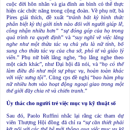
cuộc đời hôn nhân và gia đình an bình có thể thực
hiện các chức năng trong cộng đoàn. Về phụ nữ, bà
Pires giải thích, đề xuất “
tránh bất kỳ hình thức
phân biệt kỳ thị giới tính nào đối với người giúp lễ,
công nhận nhiều hơn” “sự đóng góp của họ trong
quá trình ra quyết định
” và “
suy nghĩ về việc lắng
nghe như một thừa tác vụ chủ yếu là nữ tính, bổ
sung cho thừa tác vụ của cha sở, phó tế và giáo lý
viên
.” Phụ nữ biết lắng nghe, “họ lắng nghe theo
một cách khác”, như Đại hội đã nói, và “
họ có thể
làm điều đó như một sự phục vụ, hoàn toàn khác
với việc xưng tội
”. Cũng cps đề nghị “
bao hàm phụ
nữ nhiều hơn vào hoạt động ngoại giao trong một
thế giới đầy chia rẽ và chiến tranh
.”
Ủy thác cho người trẻ việc mục vụ kỹ thuật số
Sau đó, Paolo Ruffini nhắc lại rằng các tham dự
viên Thượng Hội đồng đã chỉ ra “
sự cần thiết phải
kết nối với các thế hệ mới thông qua việc mục vụ kỹ