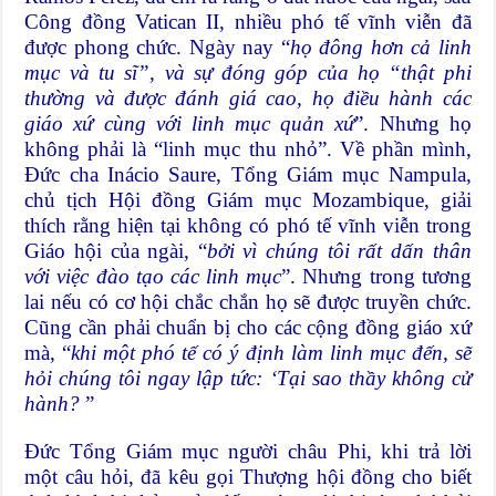
Công đồng Vatican II, nhiều phó tế vĩnh viễn đã
được phong chức. Ngày nay “
họ đông hơn cả linh
mục và tu sĩ”, và sự đóng góp của họ “thật phi
thường và được đánh giá cao, họ điều hành các
giáo xứ cùng với linh mục quản xứ
”. Nhưng họ
không phải là “linh mục thu nhỏ”. Về phần mình,
Đức cha Inácio Saure, Tổng Giám mục Nampula,
chủ tịch Hội đồng Giám mục Mozambique, giải
thích rằng hiện tại không có phó tế vĩnh viễn trong
Giáo hội của ngài, “
bởi vì chúng tôi rất dấn thân
với việc đào tạo các linh mục
”. Nhưng trong tương
lai nếu có cơ hội chắc chắn họ sẽ được truyền chức.
Cũng cần phải chuẩn bị cho các cộng đồng giáo xứ
mà, “
khi một phó tế có ý định làm linh mục đến, sẽ
hỏi chúng tôi ngay lập tức: ‘Tại sao thầy không cử
hành?
”
Đức Tổng Giám mục người châu Phi, khi trả lời
một câu hỏi, đã kêu gọi Thượng hội đồng cho biết