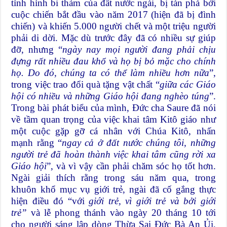
tình hình bi thảm của đất nước ngài, bị tàn phá bởi
cuộc chiến bắt đầu vào năm 2017 (hiện đã bị đình
chiến) và khiến 5.000 người chết và một triệu người
phải di dời. Mặc dù trước đây đã có nhiều sự giúp
đỡ, nhưng “
ngày nay mọi người đang phải chịu
đựng rất nhiều đau khổ và họ bị bỏ mặc cho chính
họ. Do đó, chúng ta có thể làm nhiều hơn nữa
”,
trong việc trao đổi quà tặng vật chất “
giữa các Giáo
hội có nhiều và những Giáo hội đang nghèo túng
”.
Trong bài phát biểu của mình, Đức cha Saure đã nói
về tầm quan trọng của việc khai tâm Kitô giáo như
một cuộc gặp gỡ cá nhân với Chúa Kitô, nhấn
mạnh rằng “
ngay cả ở đất nước chúng tôi, những
người trẻ đã hoàn thành việc khai tâm cũng rời xa
Giáo hội
”, và vì vậy cần phải chăm sóc họ tốt hơn.
Ngài giải thích rằng trong sáu năm qua, trong
khuôn khổ mục vụ giới trẻ, ngài đã cố gắng thực
hiện điều đó “với
giới trẻ, vì giới trẻ và bởi giới
trẻ”
và lễ phong thánh vào ngày 20 tháng 10 tới
cho người sáng lập dòng Thừa Sai Đức Bà An Ủi,