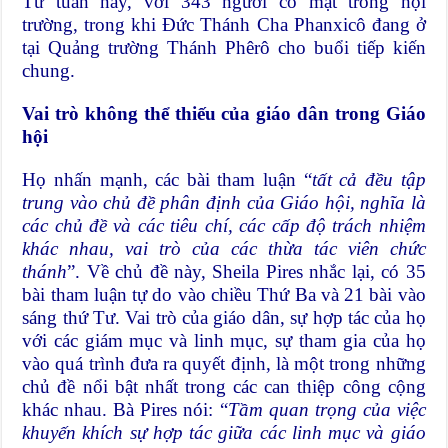
Tư tuần này, với 343 người có mặt trong hội
trường, trong khi Đức Thánh Cha Phanxicô đang ở
tại Quảng trường Thánh Phêrô cho buổi tiếp kiến
chung.
Vai trò không thể thiếu của giáo dân trong Giáo
hội
Họ nhấn mạnh, các bài tham luận “
tất cả đều tập
trung vào chủ đề phân định của Giáo hội, nghĩa là
các chủ đề và các tiêu chí, các cấp độ trách nhiệm
khác nhau, vai trò của các thừa tác viên chức
thánh
”. Về chủ đề này, Sheila Pires nhắc lại, có 35
bài tham luận tự do vào chiều Thứ Ba và 21 bài vào
sáng thứ Tư. Vai trò của giáo dân, sự hợp tác của họ
với các giám mục và linh mục, sự tham gia của họ
vào quá trình đưa ra quyết định, là một trong những
chủ đề nổi bật nhất trong các can thiệp công cộng
khác nhau. Bà Pires nói: “
Tầm quan trọng của việc
khuyến khích sự hợp tác giữa các linh mục và giáo