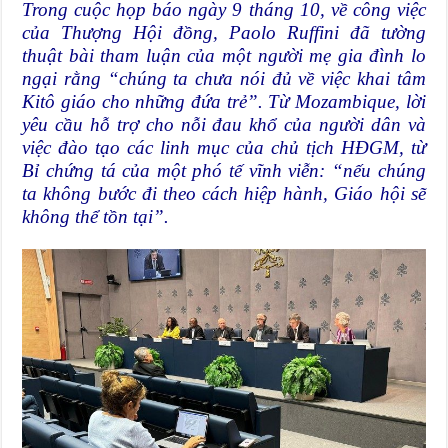
Trong cuộc họp báo ngày 9 tháng 10, về công việc
của Thượng Hội đồng, Paolo Ruffini đã tường
thuật
bài tham luận
của một người mẹ gia đình
lo
ngại rằng “chúng ta chưa nói đủ về việc khai tâm
Kitô giáo cho những đứa trẻ”. Từ Mozambique, lời
yêu cầu hỗ trợ cho nỗi đau khổ của người dân và
việc đào tạo các linh mục của chủ tịch HĐGM, từ
Bỉ chứng tá của một phó tế vĩnh viễn: “nếu chúng
ta không bước đi theo cách hiệp hành, Giáo hội sẽ
không thể tồn tại”.