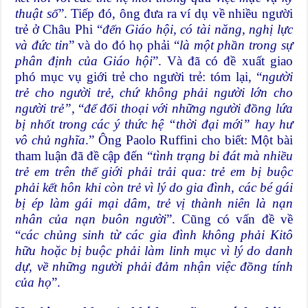
thuật số
”. Tiếp đó, ông đưa ra ví dụ về nhiều người
trẻ ở Châu Phi “
đến Giáo hội, có tài năng, nghị lực
và đức tin
” và do đó họ phải “
là một phần trong sự
phân định của Giáo hội
”. Và đã có đề xuất giao
phó mục vụ giới trẻ cho người trẻ: tóm lại, “
người
trẻ cho người trẻ, chứ không phải người lớn cho
người trẻ”,
“
để đối thoại với những người đồng lứa
bị nhốt trong các ý thức hệ “thời đại mới” hay hư
vô chủ nghĩa
.” Ông Paolo Ruffini cho biết: Một bài
tham luận đã đề cập đến “
tình trạng bi đát mà nhiều
trẻ em trên thế giới phải trải qua: trẻ em bị buộc
phải kết hôn khi còn trẻ vì lý do gia đình, các bé gái
bị ép làm gái mại dâm, trẻ vị thành niên là nạn
nhân của nạn buôn người
”. Cũng có vấn đề về
“
các chủng sinh từ các gia đình không phải Kitô
hữu hoặc bị buộc phải làm linh mục vì lý do danh
dự, về những người phải đảm nhận việc đồng tính
của họ
”.