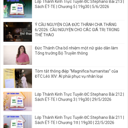
Lớp Thánh Kinh Trực Tuyến ĐC Stephano Bài 213 |
Sách ÉT-TE | Chương 5 | 19g30 | 5/6/2026
Ý CẦU NGUYỆN CỦA ĐỨC THÁNH CHA THÁNG
6/2026: CẦU NGUYỆN CHO CÁC GIÁ TRỊ TRONG
THỂ THAO
Đức Thánh Cha bổ nhiệm một nữ giáo dân làm
Tổng trưởng Bộ Truyền thông
Tóm tắt thông điệp “Magnifica humanitas” của
ĐTC Lêô XIV: AI phải phục vụ nhân loại
Lớp Thánh Kinh Trực Tuyến ĐC Stephano Bài 212 |
Sách ÉT-TE I Chương 3 | 19g30 | 29/5/2026
Lớp Thánh Kinh Trực Tuyến ĐC Stephano Bài 211 |
Sách ÉT-TE I Chương 1tt | 19g30 | 22/5/2026