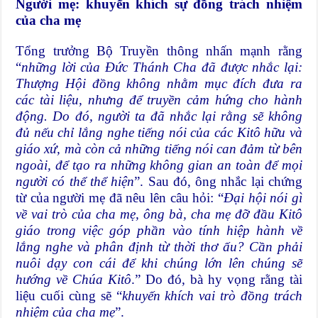
Người mẹ: khuyến khích sự đồng trách nhiệm
của cha mẹ
Tổng trưởng Bộ Truyền thông nhấn mạnh rằng
“
những lời của Đức Thánh Cha đã được nhắc lại:
Thượng Hội đồng không nhằm mục đích đưa ra
các tài liệu, nhưng để truyền cảm hứng cho hành
động. Do đó, người ta đã nhắc lại rằng sẽ không
đủ nếu chỉ lắng nghe tiếng nói của các Kitô hữu và
giáo xứ, mà còn cả những tiếng nói can đảm từ bên
ngoài, để tạo ra những không gian an toàn để mọi
người có thể thể hiện
”. Sau đó, ông nhắc lại chứng
từ của người mẹ đã nêu lên câu hỏi: “
Đại hội nói gì
về vai trò của cha mẹ, ông bà, cha mẹ đỡ đầu Kitô
giáo trong việc góp phần vào tính hiệp hành về
lắng nghe và phân định từ thời thơ ấu? Cần phải
nuôi dạy con cái để khi chúng lớn lên chúng sẽ
hướng về Chúa Kitô
.” Do đó, bà hy vọng rằng tài
liệu cuối cùng sẽ “
khuyến khích vai trò đồng trách
nhiệm của cha mẹ
”.