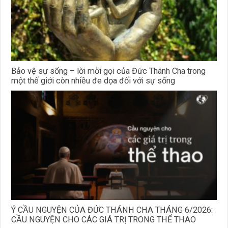
Bảo vệ sự sống – lời mời gọi của Đức Thánh Cha trong
một thế giới còn nhiều đe dọa đối với sự sống
Ý CẦU NGUYỆN CỦA ĐỨC THÁNH CHA THÁNG 6/2026:
CẦU NGUYỆN CHO CÁC GIÁ TRỊ TRONG THỂ THAO