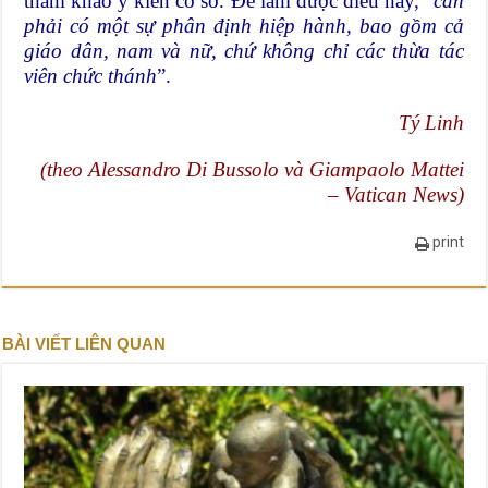
tham khảo ý kiến ​​cơ sở. Để làm được điều này, “
cần
phải có một sự phân định hiệp hành, bao gồm cả
giáo dân, nam và nữ, chứ không chỉ các thừa tác
viên chức thánh
”.
Tý Linh
(theo Alessandro Di Bussolo và Giampaolo Mattei
–
Vatican News
)
print
BÀI VIẾT LIÊN QUAN