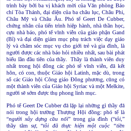
trình bày bởi ba vị khách mời của Văn phòng Báo
chí Tòa Thánh, đại diện của ba châu lục, Châu Phi,
Châu Mỹ và Châu Âu. Phó tế Geert De Cubber,
chứng nhân của tiến trình hiệp hành, nhà thần học,
cựu nhà báo, phó tế vĩnh viễn của giáo phận Gand
(Bỉ) và đại diện giám mục phụ trách việc dạy giáo
lý và chăm sóc mục vụ cho giới trẻ và gia đình, là
người được các nhà báo hỏi nhiều nhất, sau bài phát
biểu lần đầu tiên của thầy. Thầy là thành viên duy
nhất trong hội đồng các phó tế vĩnh viễn, đã kết
hôn, có con, thuộc Giáo hội Latinh, mặc dù, trong
số các Giáo hội Công giáo Đông phương, cũng có
một thành viên của Giáo hội Syriac và một Melkite,
người sẽ sớm được thụ phong linh mục.
Phó tế Geert De Cubber đã lặp lại những gì thầy đã
nói trong hội trường Thượng Hội đồng: phó tế là
“
người xây dựng cầu nối
” trong gia đình (“
tôi
,”
thầy tâm sự, “
tôi đã thực hiện một cuộc “tiền