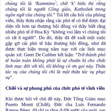
chúng tôi là ‘Kammino’, chữ ‘k’ biểu thị rằng
chúng tôi là người Công giáo, Katholiek trong
ngôn ngữ của chúng tôi.
” Trả lời câu hỏi của phóng
viên, thầy thừa nhận rằng các phó tế có thể được đại
diện tốt hơn tại thượng hội đồng và thầy biết rằng
nhiều phó tế ở Hoa Kỳ “không vui lắm vì chúng tôi
có rất ít người”. Do đó, thầy đã đề xuất một cuộc
gặp gỡ các phó tế hậu thượng hội đồng, như đã
được thực hiện trong năm nay với các linh mục
quản xứ. Geert De Cubber kết luận: “
Trở thành phó
tế hoàn toàn không phải là sự chuẩn bị cho chức
linh mục đối với tôi, tôi không có ơn gọi này. Thừa
tác vụ của chúng tôi chỉ là một thừa tác vụ phục
vụ
”.
Chilê và sự phong phú của chức phó tế vĩnh viễn
Khi được hỏi về chủ đề này, Đức Tổng Giám mục
Puerto Montt (Chilê), Đức cha Luis Fernando
Ramos Pérez, đã chỉ ra rằng ở đất nước của ngài, sau