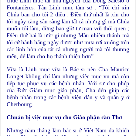
chức Linh mục tại nhà nguyện của Dòng Salêsiô ở
Fontanières. Tân Linh mục tâm sự : “Tôi chỉ xin
Chúa ban cho tôi 2 điều : Điều thứ nhất là xin cho
tôi ngày càng sẵn sàng làm tất cả những gì mà Chúa
muốn tôi làm, đừng bao giờ tự mãn với thói quen ;
Điều thứ hai là ước gì những Mầu nhiệm thánh mà
tôi cử hành hằng ngày được như mưa rơi xuống trên
các linh hồn của tất cả những người mà tôi thương
mến, để làm cho họ thánh thiện hơn”.
Vừa là Linh mục vừa là Bác sĩ nên Cha Maurice
Longet không chỉ làm những việc mục vụ mà còn
tiếp tục phục vụ các bệnh nhân. Với sự cho phép
của Đức Giám mục giáo phận, Cha đến giúp các
bệnh nhân trong các bệnh viện dân y và quân y ở
Cherbourg.
Chuẩn bị việc mục vụ cho Giáo phận cần Thơ
Những năm tháng làm bác sĩ ở Việt Nam đã khiến