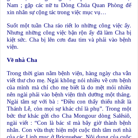
Nam ; gặp các nữ tu Dòng Chúa Quan Phòng để
xin nhân sự cộng tác trong việc mục vụ…
Suốt một tuần Cha ráo riết lo những công việc ấy.
Nhưng những công việc bận rộn ấy đã làm Cha bị
kiệt sức. Cha bị lên cơn đau tim và phải vào bệnh
viện.
Về nhà Cha
Trong thời gian nằm bệnh viện, hàng ngày cha vẫn
viết thư cho mẹ. Ngài không nói nhiều về cơn bệnh
của mình mà chỉ cho mẹ biết là do mệt mỏi nhiều
nên ngài phải vào bệnh viện tĩnh dưỡng một tháng.
Ngài tâm sự với bà : “Điều con thấy thiếu nhất là
Thánh Lễ, còn mọi sự khác chỉ là phụ”. Trong một
bức thư khác gửi cho Cha Mongour dòng Salêsiô,
ngài viết : “Con là bác sĩ mà bây giờ thành bệnh
nhân. Con vừa thực hiện một cuộc tĩnh tâm nơi nhà
của các Linh mục ở Bricquebec. Nội dung của cuộc