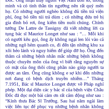
Đốc. Ông nhận thấy người Việt Nam đơn sơ, thông
minh và có tinh thần tín ngưỡng nên rất quý mến
họ. Có những người nghèo không đủ tiền trả viện
phí, ông bỏ tiền túi trả dùm ; có những đứa trẻ bị
gia đình bỏ rơi, ông kiếm tiền nuôi chúng. Chính
tướng De Lattre de Tassigny đã viết những lời ca
tụng bác sĩ Maurice Longet như sau : “… Mỗi khi
có người kêu gọi, ông ấy không ngại len lỏi vào cả
những ngõ hẻm quanh co, đi đến tận những khu xa
xôi hẻo lánh và nguy hiểm để giúp đỡ họ. Ông đến
thăm cả những bệnh nhân mắc những bệnh không
thuộc chuyên môn của ông vì biết rằng nguyên sự
có mặt của ông thôi cũng phần nào giúp người ta
được an tâm. Ông cũng không e sợ khi đến những
nơi đang có bệnh dịch truyền nhiễm…” Tháng
7.1951, Bác sĩ Maurice Longet được về Pháp nghỉ
phép. Một đại diện các y bác sĩ của bệnh viện Châu
Đốc đã đọc một bài cám ơn rất cảm động như sau :
“Kính thưa Bác Sĩ Trưởng. Sau hai năm ngài làm
việc liên tục để phục vụ những bệnh nhân không