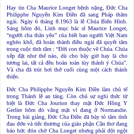
Hay tin Cha Maurice Longet bệnh nặng, Đức Cha
Philipphe Nguyễn Kim Điền đã sang Pháp thăm
ngài. Ngày 6 tháng 8.1963 là lễ Chúa Biến Hình.
Sáng hôm đó, Linh mục bác sĩ Maurice Longet,
“người cha thân yêu” của biết bao người Việt Nam
nghèo khổ, đã hoàn thành điều ngài đã quyết tâm
trong cuộc tĩnh tâm : “Đời con thuộc về Chúa. Chúa
xếp đặt như thế nào, dù cho bây giờ hay là cho
tương lai, tất cả đều hoàn toàn tùy thánh ý Chúa”.
Và cha đã trút hơi thở cuối cùng một cách thánh
thiện.
Đức Cha Philipphe Nguyễn Kim Điền làm chủ tế
trong Thánh lễ an táng. Còn chủ sự nghi thức từ
biệt là Đức Cha Jourion thay mặt Đức Hồng Y
Gerlier hôm đó vắng mặt vì đang ở Normandie.
Trong bài giảng, Đức Cha Điền đã bày tỏ tâm tình
đau đớn và tiếc thương của giáo phận Cần thơ đang
háo hức đón chờ Cha Longet nhưng phải đột ngột