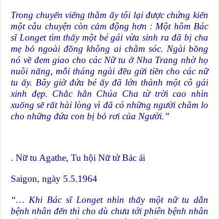
Trong chuyến viếng thăm ấy tôi lại được chứng kiến
một câu chuyện còn cảm động hơn : Một hôm Bác
sĩ Longet tìm thấy một bé gái vừa sinh ra đã bị cha
mẹ bỏ ngoài đồng không ai chăm sóc. Ngài bồng
nó về đem giao cho các Nữ tu ở Nha Trang nhờ họ
nuôi nấng, mỗi tháng ngài đều gửi tiền cho các nữ
tu ấy. Bây giờ đứa bé ấy đã lớn thành một cô gái
xinh đẹp. Chắc hẳn Chúa Cha từ trời cao nhìn
xuống sẽ rất hài lòng vì đã có những người chăm lo
cho những đứa con bị bỏ rơi của Người.”
. Nữ tu Agathe, Tu hội Nữ tử Bác ái
Saigon, ngày 5.5.1964
“… Khi Bác sĩ Longet nhìn thấy một nữ tu dẫn
bệnh nhân đến thì cho dù chưa tới phiên bệnh nhân