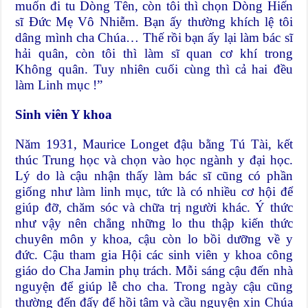
muốn đi tu Dòng Tên, còn tôi thì chọn Dòng Hiến
sĩ Đức Mẹ Vô Nhiễm. Bạn ấy thường khích lệ tôi
dâng mình cha Chúa… Thế rồi bạn ấy lại làm bác sĩ
hải quân, còn tôi thì làm sĩ quan cơ khí trong
Không quân. Tuy nhiên cuối cùng thì cả hai đều
làm Linh mục !”
Sinh viên Y khoa
Năm 1931, Maurice Longet đậu bằng Tú Tài, kết
thúc Trung học và chọn vào học ngành y đại học.
Lý do là cậu nhận thấy làm bác sĩ cũng có phần
giống như làm linh mục, tức là có nhiều cơ hội để
giúp đỡ, chăm sóc và chữa trị người khác. Ý thức
như vậy nên chẳng những lo thu thập kiến thức
chuyên môn y khoa, cậu còn lo bồi dưỡng về y
đức. Cậu tham gia Hội các sinh viên y khoa công
giáo do Cha Jamin phụ trách. Mỗi sáng cậu đến nhà
nguyện để giúp lễ cho cha. Trong ngày cậu cũng
thường đến đấy để hồi tâm và cầu nguyện xin Chúa