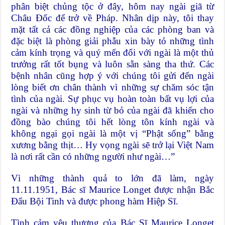
phân biệt chủng tộc ở đây, hôm nay ngài giã từ
Châu Đốc để trở về Pháp. Nhân dịp này, tôi thay
mặt tất cả các đồng nghiệp của các phòng ban và
đặc biệt là phòng giải phẫu xin bày tỏ những tình
cảm kính trọng và quý mến đối với ngài là một thủ
trưởng rất tốt bụng và luôn sẵn sàng tha thứ. Các
bệnh nhân cũng hợp ý với chúng tôi gửi đến ngài
lòng biết ơn chân thành vì những sự chăm sóc tận
tình của ngài. Sự phục vụ hoàn toàn bất vụ lợi của
ngài và những hy sinh từ bỏ của ngài đã khiến cho
đồng bào chúng tôi hết lòng tôn kính ngài và
không ngại gọi ngài là một vị “Phật sống” bằng
xương bằng thịt… Hy vọng ngài sẽ trở lại Việt Nam
là nơi rất cần có những người như ngài…”
Vì những thành quả to lớn đã làm, ngày
11.11.1951, Bác sĩ Maurice Longet được nhận Bắc
Đẩu Bội Tinh và được phong hàm Hiệp Sĩ.
Tình cảm yêu thương của Bác Sĩ Maurice Longet