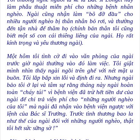
làm phẫu thuật miễn phí cho những bệnh nhân
nghèo. Ngài cũng nhận làm “bõ đỡ đầu” cho
nhiều người nghèo bị thân nhân bỏ rơi, và thường
đến tận nhà để thăm họ (chính bản thân tôi cũng
biết một số con cái thiêng liêng của ngài. Họ rất
kính trọng và yêu thương ngài).
Một hôm tôi tình cờ đi vào văn phòng của ngài
trước giờ ngài thường vào đó làm việc. Tôi giật
mình nhìn thấy ngài ngồi trên ghế với nét mặt u
buồn. Tôi lắp bắp xin lỗi và định đi ra. Nhưng ngài
bảo tôi ở lại và tâm sự rằng tháng này ngài hoàn
toàn “cháy túi” vì bệnh viện đã trừ hết tiền dư của
ngài để chi trả viện phí cho “những người nghèo
của tôi” mà ngài đã nhận vào bệnh viện ngược với
lệnh của Bác sĩ Trưởng. Trước tình thương bao la
như thế của ngài đối với những người nghèo, thật
tôi hết sức sững sờ !”