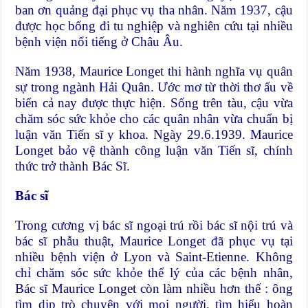
ban ơn quảng đại phục vụ tha nhân. Năm 1937, cậu
được học bổng đi tu nghiệp và nghiên cứu tại nhiều
bệnh viện nổi tiếng ở Châu Âu.
Năm 1938, Maurice Longet thi hành nghĩa vụ quân
sự trong ngành Hải Quân. Ước mơ từ thời thơ ấu về
biển cả nay được thực hiện. Sống trên tàu, cậu vừa
chăm sóc sức khỏe cho các quân nhân vừa chuẩn bị
luận văn Tiến sĩ y khoa. Ngày 29.6.1939. Maurice
Longet bảo vệ thành công luận văn Tiến sĩ, chính
thức trở thành Bác Sĩ.
Bác sĩ
Trong cương vị bác sĩ ngoại trú rồi bác sĩ nội trú và
bác sĩ phẫu thuật, Maurice Longet đã phục vụ tại
nhiều bệnh viện ở Lyon và Saint-Etienne. Không
chỉ chăm sóc sức khỏe thể lý của các bệnh nhân,
Bác sĩ Maurice Longet còn làm nhiều hơn thế : ông
tìm dịp trò chuyện với mọi người, tìm hiểu hoàn