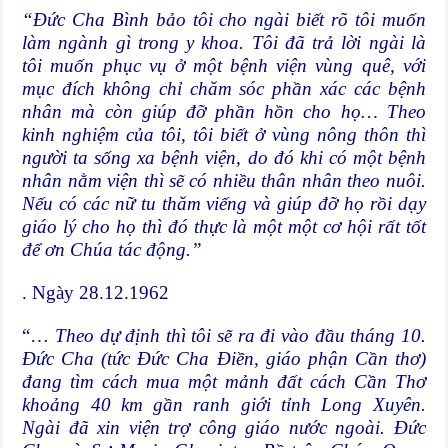
“Đức Cha Bình bảo tôi cho ngài biết rõ tôi muốn
làm ngành gì trong y khoa. Tôi đã trả lời ngài là
tôi muốn phục vụ ở một bệnh viện vùng quê, với
mục đích không chỉ chăm sóc phần xác các bệnh
nhân mà còn giúp đỡ phần hồn cho họ… Theo
kinh nghiệm của tôi, tôi biết ở vùng nông thôn thì
người ta sống xa bệnh viện, do đó khi có một bệnh
nhân nằm viện thì sẽ có nhiều thân nhân theo nuôi.
Nếu có các nữ tu thăm viếng và giúp đỡ họ rồi dạy
giáo lý cho họ thì đó thực là một một cơ hội rất tốt
để ơn Chúa tác động.”
. Ngày 28.12.1962
“…
Theo dự định thì tôi sẽ ra đi vào đầu tháng 10.
Đức Cha (tức Đức Cha Điền, giáo phận Cần thơ)
đang tìm cách mua một mảnh đất cách Cần Thơ
khoảng 40 km gần ranh giới tỉnh Long Xuyên.
Ngài đã xin viện trợ công giáo nước ngoài. Đức