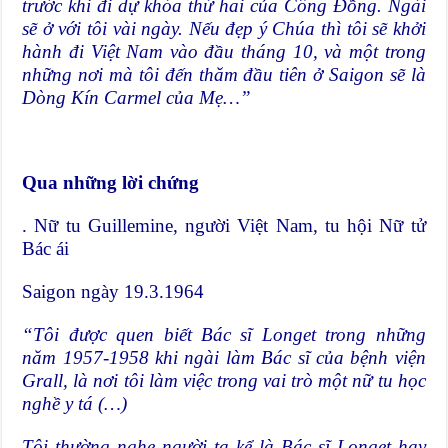
trước khi đi dự khóa thứ hai của Công Đồng. Ngài
sẽ ở với tôi vài ngày. Nếu đẹp ý Chúa thì tôi sẽ khởi
hành đi Việt Nam vào đầu tháng 10, và một trong
những nơi mà tôi đến thăm đầu tiên ở Saigon sẽ là
Dòng Kín Carmel của Mẹ…”
Qua những lời chứng
. Nữ tu Guillemine, người Việt Nam, tu hội Nữ tử
Bác ái
Saigon ngày 19.3.1964
“Tôi được quen biết Bác sĩ Longet trong những
năm 1957-1958 khi ngài làm Bác sĩ của bệnh viện
Grall, là nơi tôi làm việc trong vai trò một nữ tu học
nghề y tá (…)
Tôi thường nghe người ta kể là Bác sĩ Longet hay