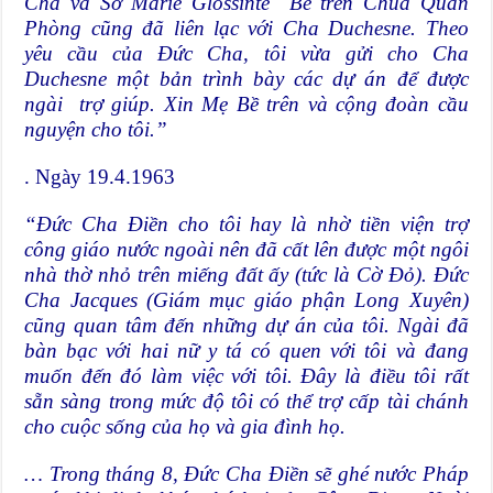
Cha và Sơ Marie Glossinte Bề trên Chúa Quan
Phòng cũng đã liên lạc với Cha Duchesne. Theo
yêu cầu của Đức Cha, tôi vừa gửi cho Cha
Duchesne một bản trình bày các dự án để được
ngài trợ giúp. Xin Mẹ Bề trên và cộng đoàn cầu
nguyện cho tôi.”
. Ngày 19.4.1963
“Đức Cha Điền cho tôi hay là nhờ tiền viện trợ
công giáo nước ngoài nên đã cất lên được một ngôi
nhà thờ nhỏ trên miếng đất ấy (tức là Cờ Đỏ). Đức
Cha Jacques (Giám mục giáo phận Long Xuyên)
cũng quan tâm đến những dự án của tôi. Ngài đã
bàn bạc với hai nữ y tá có quen với tôi và đang
muốn đến đó làm việc với tôi. Đây là điều tôi rất
sẵn sàng trong mức độ tôi có thể trợ cấp tài chánh
cho cuộc sống của họ và gia đình họ.
… Trong tháng 8, Đức Cha Điền sẽ ghé nước Pháp