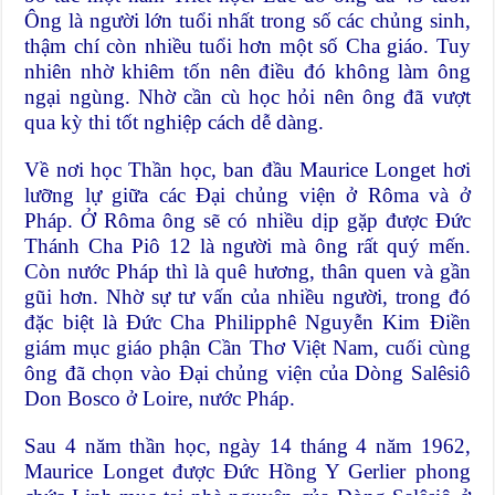
Ông là người lớn tuổi nhất trong số các chủng sinh,
thậm chí còn nhiều tuổi hơn một số Cha giáo. Tuy
nhiên nhờ khiêm tốn nên điều đó không làm ông
ngại ngùng. Nhờ cần cù học hỏi nên ông đã vượt
qua kỳ thi tốt nghiệp cách dễ dàng.
Về nơi học Thần học, ban đầu Maurice Longet hơi
lưỡng lự giữa các Đại chủng viện ở Rôma và ở
Pháp. Ở Rôma ông sẽ có nhiều dịp gặp được Đức
Thánh Cha Piô 12 là người mà ông rất quý mến.
Còn nước Pháp thì là quê hương, thân quen và gần
gũi hơn. Nhờ sự tư vấn của nhiều người, trong đó
đặc biệt là Đức Cha Philipphê Nguyễn Kim Điền
giám mục giáo phận Cần Thơ Việt Nam, cuối cùng
ông đã chọn vào Đại chủng viện của Dòng Salêsiô
Don Bosco ở Loire, nước Pháp.
Sau 4 năm thần học, ngày 14 tháng 4 năm 1962,
Maurice Longet được Đức Hồng Y Gerlier phong