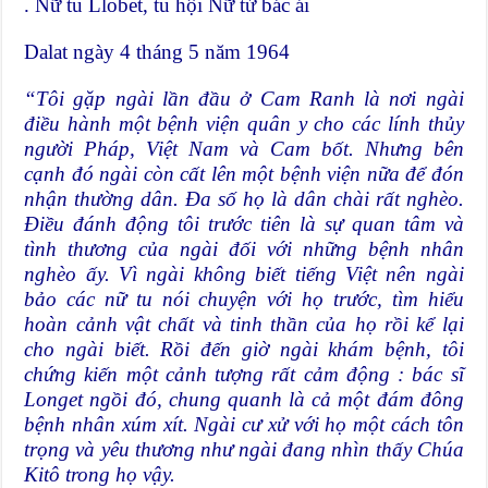
. Nữ tu Llobet, tu hội Nữ tử bác ái
Dalat ngày 4 tháng 5 năm 1964
“Tôi gặp ngài lần đầu ở Cam Ranh là nơi ngài
điều hành một bệnh viện quân y cho các lính thủy
người Pháp, Việt Nam và Cam bốt. Nhưng bên
cạnh đó ngài còn cất lên một bệnh viện nữa để đón
nhận thường dân. Đa số họ là dân chài rất nghèo.
Điều đánh động tôi trước tiên là sự quan tâm và
tình thương của ngài đối với những bệnh nhân
nghèo ấy. Vì ngài không biết tiếng Việt nên ngài
bảo các nữ tu nói chuyện với họ trước, tìm hiểu
hoàn cảnh vật chất và tinh thần của họ rồi kể lại
cho ngài biết. Rồi đến giờ ngài khám bệnh, tôi
chứng kiến một cảnh tượng rất cảm động : bác sĩ
Longet ngồi đó, chung quanh là cả một đám đông
bệnh nhân xúm xít. Ngài cư xử với họ một cách tôn
trọng và yêu thương như ngài đang nhìn thấy Chúa
Kitô trong họ vậy.