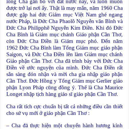
lòng Cha gắn bó với đất nước này, và luôn muốn
được trở lại nơi ấy. Thật là may mắn, năm 1960 Cha
được gặp hai đức Giám mục Việt Nam ghé ngang
nước Pháp, là Đức Cha Phaolô Nguyễn văn Bình và
Đức Cha Philipphê Nguyễn Kim Điền. Khi đó Đức
Cha Bình là Giám mục chánh Giáo phận Cần Thơ,
còn Đức Cha Điền là Giám mục phó. Đến năm
1962 Đức Cha Bình làm Tổng Giám mục giáo phận
Saigon, và Đức Cha Điền lên làm Giám mục chánh
Giáo phận Cần Thơ. Cha đã trình bày với Đức Cha
Điền về ước nguyện của mình. Đức Cha Điền rất
sẵn sàng đón nhận và mời cha gia nhập giáo phận
Cần Thơ. Đức Hồng y Tổng Giám mục Gerlier giáo
phận Lyon Pháp cũng đồng ý. Thế là Cha Maurice
Longet nhập tịch hàng giáo sĩ giáo phận Cần Thơ.
Cha rất tích cực chuẩn bị tất cả những điều cần thiết
cho sứ vụ mới ở giáo phận Cần Thơ :
– Cha đã thực hiện một chuyến hành hương kính