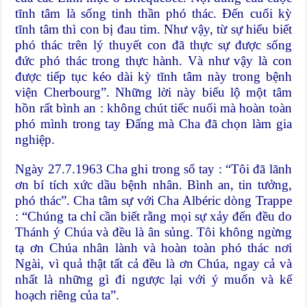
tĩnh tâm là sống tinh thần phó thác. Đến cuối kỳ
tĩnh tâm thì con bị đau tim. Như vậy, từ sự hiểu biết
phó thác trên lý thuyết con đã thực sự được sống
đức phó thác trong thực hành. Và như vậy là con
được tiếp tục kéo dài kỳ tĩnh tâm này trong bệnh
viện Cherbourg”. Những lời này biểu lộ một tâm
hồn rất bình an : không chút tiếc nuối mà hoàn toàn
phó mình trong tay Đấng mà Cha đã chọn làm gia
nghiệp.
Ngày 27.7.1963 Cha ghi trong sổ tay : “Tôi đã lãnh
ơn bí tích xức dầu bệnh nhân. Bình an, tin tưởng,
phó thác”. Cha tâm sự với Cha Albéric dòng Trappe
: “Chúng ta chỉ cần biết rằng mọi sự xảy đến đều do
Thánh ý Chúa và đều là ân sủng. Tôi không ngừng
tạ ơn Chúa nhân lành và hoàn toàn phó thác nơi
Ngài, vì quả thật tất cả đều là ơn Chúa, ngay cả và
nhất là những gì đi ngược lại với ý muốn và kế
hoạch riêng của ta”.