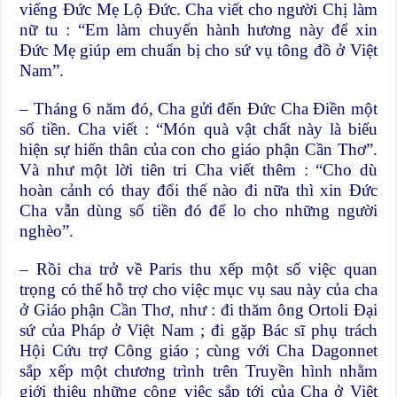
viếng Đức Mẹ Lộ Đức. Cha viết cho người Chị làm
nữ tu : “Em làm chuyến hành hương này để xin
Đức Mẹ giúp em chuẩn bị cho sứ vụ tông đồ ở Việt
Nam”.
– Tháng 6 năm đó, Cha gửi đến Đức Cha Điền một
số tiền. Cha viết : “Món quà vật chất này là biểu
hiện sự hiến thân của con cho giáo phận Cần Thơ”.
Và như một lời tiên tri Cha viết thêm : “Cho dù
hoàn cảnh có thay đổi thế nào đi nữa thì xin Đức
Cha vẫn dùng số tiền đó để lo cho những người
nghèo”.
– Rồi cha trở về Paris thu xếp một số việc quan
trọng có thể hỗ trợ cho việc mục vụ sau này của cha
ở Giáo phận Cần Thơ, như : đi thăm ông Ortoli Đại
sứ của Pháp ở Việt Nam ; đi gặp Bác sĩ phụ trách
Hội Cứu trợ Công giáo ; cùng với Cha Dagonnet
sắp xếp một chương trình trên Truyền hình nhằm
giới thiệu những công việc sắp tới của Cha ở Việt