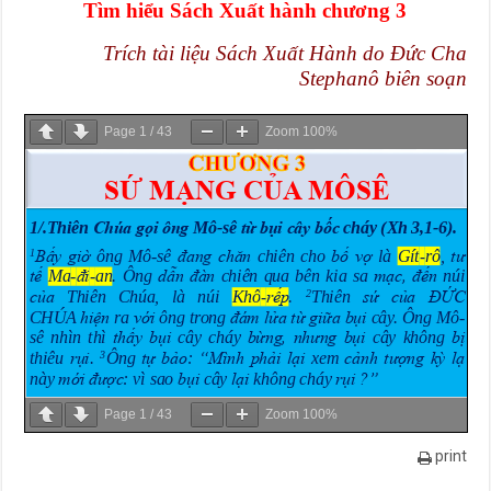
Tìm hiểu Sách Xuất hành chương 3
Trích tài liệu Sách Xuất Hành do Đức Cha
Stephanô biên soạn
Page
1
/
43
Zoom
100%
Page
1
/
43
Zoom
100%
print