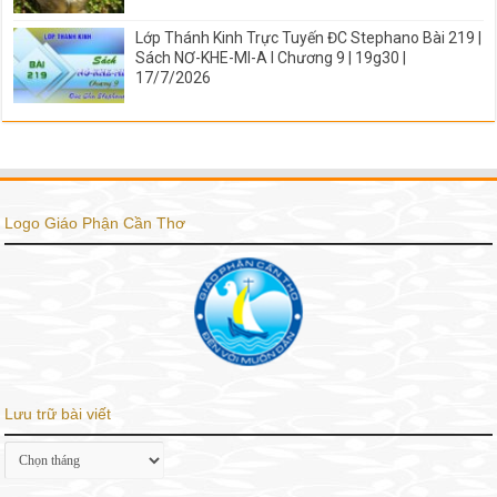
Lớp Thánh Kinh Trực Tuyến ĐC Stephano Bài 219 |
Sách NƠ-KHE-MI-A I Chương 9 | 19g30 |
17/7/2026
Logo Giáo Phận Cần Thơ
Lưu trữ bài viết
Lưu
trữ
bài