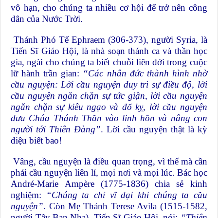
vô hạn, cho chúng ta nhiều cơ hội để trở nên công
dân của Nước Trời.
Thánh Phó Tế Ephraem (306-373), người Syria, là
Tiến Sĩ Giáo Hội, là nhà soạn thánh ca và thần học
gia, ngài cho chúng ta biết chuỗi liên đới trong cuộc
lữ hành trần gian:
“Các nhân đức thành hình nhờ
cầu nguyện: Lời cầu nguyện duy trì sự điều độ, lời
cầu nguyện ngăn chặn sự tức giận, lời cầu nguyện
ngăn chặn sự kiêu ngạo và đố kỵ, lời cầu nguyện
đưa Chúa Thánh Thần vào linh hồn và nâng con
người tới Thiên Đàng”
. Lời cầu nguyện thật là kỳ
diệu biết bao!
Vâng, cầu nguyện là điều quan trọng, vì thế mà cần
phải cầu nguyện liên lỉ, mọi nơi và mọi lúc. Bác học
André-Marie Ampère (1775-1836) chia sẻ kinh
nghiệm:
“Chúng ta chỉ vĩ đại khi chúng ta cầu
nguyện”
. Còn Mẹ Thánh Terese Avila (1515-1582,
người Tây Ban Nha), Tiến Sĩ Giáo Hội, nói:
“Thiên