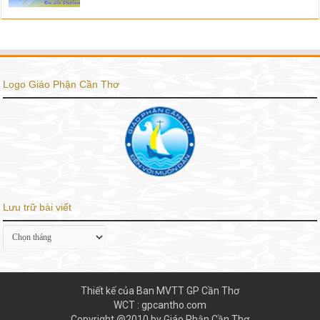
Logo Giáo Phận Cần Thơ
Lưu trữ bài viết
Lưu
trữ
bài
viết
Thiết kế của Ban MVTT GP Cần Thơ
WCT : gpcantho.com
Copyright @2010 by Giáo Phận Cần Thơ