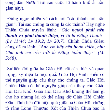
công dân Nước Trời sau cuộc lữ hành khổ ải trần
gian này).
Đừng ngạc nhiên về cách nói “các thánh nơi trần
gian”. Tại sao chúng ta cũng là các thánh? Hãy nghe
Thiên Chúa truyền lệnh:
“Các ngươi
phải nên
thánh
và
phải thánh thiện
, vì Ta là Đấng Thánh”
(Lv 11:44; Lv 19:2; Lv 20:7)
. Chính Chúa Giêsu
cũng đã ra lệnh:
“Anh em hãy nên hoàn thiện, như
Cha anh em trên trời là Đấng hoàn thiện” (Mt
5:48)
.
Sự liên đới giữa ba Giáo Hội rất cần thiết và quan
trọng, kỳ diệu là hiệu quả: Giáo Hội Vinh Hiển có
thể nguyện giúp cầu thay cho chúng ta, Giáo Hội
Chiến Đấu có thể nguyện giúp cầu thay cho Giáo
Hội Đau Khổ. Giáo Hội Đau Khổ không thể làm gì
cho họ nhưng lại có thể nâng đỡ Giáo Hội Chiến
Đấu. Tình liên đới hiệu quả giữa ba Giáo Hội chứng
tỏ rằng Lòng Thương Xót của Thiên Chúa bao la