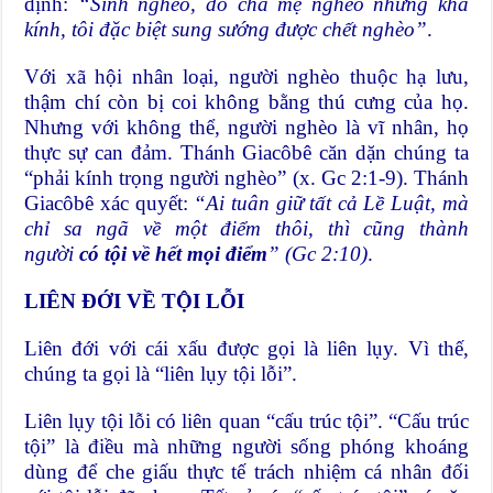
định:
“Sinh nghèo, do cha mẹ nghèo nhưng khả
kính, tôi đặc biệt sung sướng được chết nghèo”
.
Với xã hội nhân loại, người nghèo thuộc hạ lưu,
thậm chí còn bị coi không bằng thú cưng của họ.
Nhưng với không thể, người nghèo là vĩ nhân, họ
thực sự can đảm. Thánh Giacôbê căn dặn chúng ta
“phải kính trọng người nghèo” (x. Gc 2:1-9). Thánh
Giacôbê xác quyết:
“Ai tuân giữ tất cả Lề Luật, mà
chỉ sa ngã về một điểm thôi, thì cũng thành
người
có tội về hết mọi điểm
” (Gc 2:10)
.
LIÊN ĐỚI VỀ TỘI LỖI
Liên đới với cái xấu được gọi là liên lụy. Vì thế,
chúng ta gọi là “liên lụy tội lỗi”.
Liên lụy tội lỗi có liên quan “cấu trúc tội”. “Cấu trúc
tội” là điều mà những người sống phóng khoáng
dùng để che giấu thực tế trách nhiệm cá nhân đối