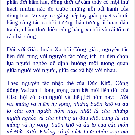
phận đời hẩm hiu, đồng thời tự cảm thấy có một thứ
trách nhiệm nào đó trước những nỗi bất hạnh của
đồng loại. Vì vậy, cố gắng tiếp tay giải quyết vấn đề
bằng công tác xã hội, tương thân tương ái hoặc đấu
tranh, nhằm thực hiện công bằng xã hội và cải tổ cơ
cấu bất công.
Đối với Giáo huấn Xã hội Công giáo, nguyên tắc
liên đới cùng với nguyên tắc công ích ưu tiên chọn
lựa người nghèo để định hướng mối tương quan
giữa người với người, giữa các xã hội với nhau.
Theo nguyên tắc nhập thể của Đức Kitô, Công
đồng Vatican II long trọng cam kết mối liên đới của
Giáo hội với con người và thế giới hôm nay:
“Nỗi
vui mừng và niềm hy vọng, những buồn khổ và âu
lo của con người hôm nay, nhất là của những
người nghèo và của những ai đau khổ, cũng là vui
mừng và hy vọng, buồn khổ và âu lo của các môn
đệ Đức Kitô. Không có gì đích thực nhân loại mà