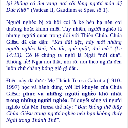
lại không có âm vang nơi cõi lòng người môn đệ
Đức Kitô”
(Vatican II, Gaudium et Spes, số 1).
Người nghèo bị xã hội coi là kẻ hèn hạ nên coi
thường hoặc khinh miệt. Tuy nhiên, người nghèo là
những người quan trọng đối với Thiên Chúa. Chúa
Giêsu đã căn dặn:
“Khi đãi tiệc, hãy mời những
người nghèo khó, tàn tật, què quặt, đui mù” (Lc
14:13)
. Có lẽ chúng ta nghĩ là Ngài “nói đùa”.
Không hề! Ngài nói thật, nói rõ, nói theo nghĩa đen
luôn chứ chẳng bóng gió gì đâu.
Điều này đã được Mẹ Thánh Teresa Calcutta (1910-
1997) học và hành đúng với lời khuyên của Chúa
Giêsu:
phục vụ những người nghèo khổ nhất
trong những người nghèo
. Bí quyết sống vì người
nghèo của Mẹ Teresa thế này:
“Bạn không thể thấy
Chúa Giêsu trong người nghèo nếu bạn không thấy
Ngài trong Thánh Thể”
.