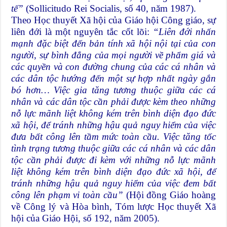
tế”
(Sollicitudo Rei Socialis, số 40, năm 1987).
Theo Học thuyết Xã hội của Giáo hội Công giáo, sự
liên đới là một nguyên tắc cốt lõi:
“Liên đới nhấn
mạnh đặc biệt đến bản tính xã hội nội tại của con
người, sự bình đẳng của mọi người về phẩm giá và
các quyền và con đường chung của các cá nhân và
các dân tộc hướng đến một sự hợp nhất ngày gắn
bó hơn… Việc gia tăng tương thuộc giữa các cá
nhân và các dân tộc cần phải được kèm theo những
nỗ lực mãnh liệt không kém trên bình diện đạo đức
xã hội, để tránh những hậu quả nguy hiểm của việc
đưa bất công lên tầm mức toàn cầu. Việc tăng tốc
tình trạng tương thuộc giữa các cá nhân và các dân
tộc cần phải được đi kèm với những nỗ lực mãnh
liệt không kém trên bình diện đạo đức xã hội, để
tránh những hậu quả nguy hiểm của việc đem bất
công lên phạm vi toàn cầu”
(Hội đồng Giáo hoàng
về Công lý và Hòa bình, Tóm lược Học thuyết Xã
hội của Giáo Hội, số 192, năm 2005).