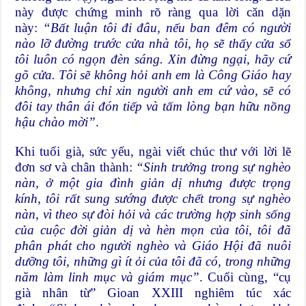
này được chứng minh rõ ràng qua lời căn dặn
này:
“Bất luận tôi đi đâu, nếu ban đêm có người
nào lỡ đường trước cửa nhà tôi, họ sẽ thấy cửa sổ
tôi luôn có ngọn đèn sáng. Xin đừng ngại, hãy cứ
gõ cửa. Tôi sẽ không hỏi anh em là Công Giáo hay
không, nhưng chỉ xin người anh em cứ vào, sẽ có
đôi tay thân ái đón tiếp và tấm lòng bạn hữu nồng
hậu chào mời”
.
Khi tuổi già, sức yếu, ngài viết chúc thư với lời lẽ
đơn sơ và chân thành:
“Sinh trưởng trong sự nghèo
nàn, ở một gia đình giản dị nhưng được trọng
kính, tôi rất sung sướng được chết trong sự nghèo
nàn, vì theo sự đòi hỏi và các trường hợp sinh sống
của cuộc đời giản dị và hèn mọn của tôi, tôi đã
phân phát cho người nghèo và Giáo Hội đã nuôi
dưỡng tôi, những gì ít ỏi của tôi đã có, trong những
năm làm linh mục và giám mục”
. Cuối cùng, “cụ
già nhân từ” Gioan XXIII nghiêm túc xác