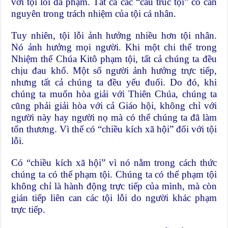
với tội lỗi đã phạm. Tất cả các “cấu trúc tội” có căn
nguyên trong trách nhiệm của tội cá nhân.
Tuy nhiên, tội lỗi ảnh hưởng nhiều hơn tội nhân.
Nó ảnh hưởng mọi người. Khi một chi thể trong
Nhiệm thể Chúa Kitô phạm tội, tất cả chúng ta đều
chịu đau khổ. Một số người ảnh hưởng trực tiếp,
nhưng tất cả chúng ta đều yếu đuối. Do đó, khi
chúng ta muốn hòa giải với Thiên Chúa, chúng ta
cũng phải giải hòa với cả Giáo hội, không chỉ với
người này hay người nọ mà có thể chúng ta đã làm
tổn thương. Vì thế có “chiều kích xã hội” đối với tội
lỗi.
Có “chiều kích xã hội” vì nó nằm trong cách thức
chúng ta có thể phạm tội. Chúng ta có thể phạm tội
không chỉ là hành động trực tiếp của mình, mà còn
gián tiếp liên can các tội lỗi do người khác phạm
trực tiếp.