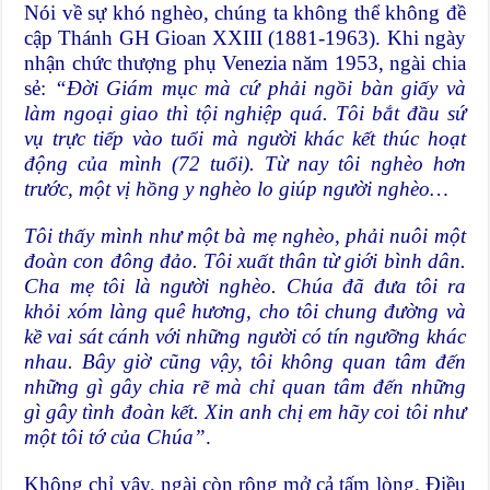
Nói về sự khó nghèo, chúng ta không thể không đề
cập Thánh GH Gioan XXIII (1881-1963). Khi ngày
nhận chức thượng phụ Venezia năm 1953, ngài chia
sẻ:
“Đời Giám mục mà cứ phải ngồi bàn giấy và
làm ngoại giao thì tội nghiệp quá. Tôi bắt đầu sứ
vụ trực tiếp vào tuổi mà người khác kết thúc hoạt
động của mình (72 tuổi). Từ nay tôi nghèo hơn
trước, một vị hồng y nghèo lo giúp người nghèo…
Tôi thấy mình như một bà mẹ nghèo, phải nuôi một
đoàn con đông đảo. Tôi xuất thân từ giới bình dân.
Cha mẹ tôi là người nghèo. Chúa đã đưa tôi ra
khỏi xóm làng quê hương, cho tôi chung đường và
kề vai sát cánh với những người có tín ngưỡng khác
nhau. Bây giờ cũng vậy, tôi không quan tâm đến
những gì gây chia rẽ mà chỉ quan tâm đến những
gì gây tình đoàn kết. Xin anh chị em hãy coi tôi như
một tôi tớ của Chúa”
.
Không chỉ vậy, ngài còn rộng mở cả tấm lòng. Điều