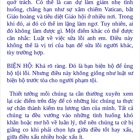
quở trách. Có thể là can dự làm giảm nhẹ tình
huống, chẳng hạn như sự xâm chiếm Vatican, bắt
Giáo hoàng và tiêu diệt Giáo hội ở nhiều nơi. Trong
khi đó, ai đó có thể im lặng làm ngơ. Tuy nhiên, ai
đó không làm được gì. Một điểm khác có thể được
cân nhắc: Luật về việc sửa lỗi anh em. Điều này
không thể là vị trí của bạn để sửa lỗi người khác,
tùy trường hợp.
BIỆN HỘ: Khá rõ ràng. Đó là bạn biện hộ để ủng
hộ tội lỗi. Nhưng điều này không giống như luật sư
biện hộ trước tòa cho người phạm tội.
Thiết tưởng mỗi chúng ta cần thường xuyên xem
lại các điểm trên đây để có những lúc chúng ta thực
sự chân thành kiểm tra lương tâm của mình. Tất cả
chúng ta đều vướng vào những tình huống khó
khăn hoặc mơ hồ về luân lý, thế nên chúng ta cứ bị
giằng co khi phải chọn lựa giữa điều tốt hay xấu,
giữa điều xấu nhiều hoặc xấu ít.