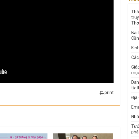
Thô
tru
Thơ
Bài
Cần
Kin
Các
Giá
mục
Dan
từ 
print
Địa
Ema
Nhữn
Tưở
phậ