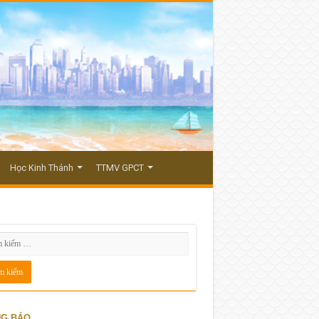
Học Kinh Thánh
TTMV GPCT
G BÁO