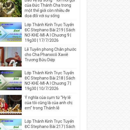
Bảo vệ sự sống – lời mời gọi
của Đức Thánh Cha trong
một thế giới còn nhiều đe
dọa đối với sự sống
Lớp Thánh Kinh Trực Tuyến
ĐC Stephano Bài 219 | Sách
NƠ-KHE-MI-A I Chương 9 |
19g30 | 17/7/2026
Lễ Tuyên phong Chân phước
cho Cha Phanxicô Xaviê
Trương Bửu Diệp
Lớp Thánh Kinh Trực Tuyến
ĐC Stephano Bài 218 | Sách
NƠ-KHE-MI-A I Chương 7 |
19g30 | 10/7/2026
Ý nghĩa của cụm từ “Hy lễ
của tôi cũng là của anh chị
em” trong Thánh lễ
Lớp Thánh Kinh Trực Tuyến
ĐC Stephano Bài 217 | Sách