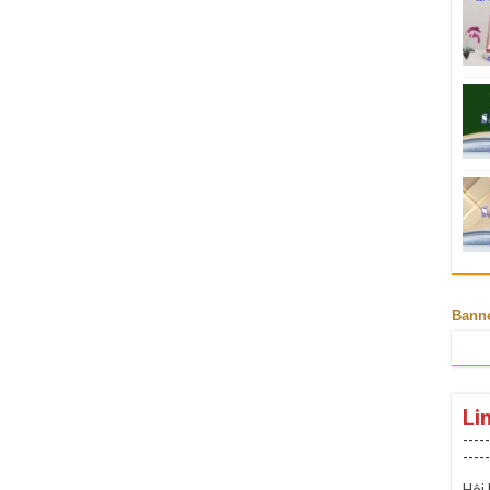
Bann
Li
-----
-----