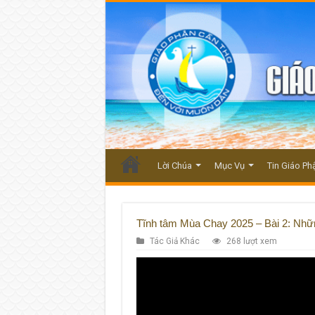
Lời Chúa
Mục Vụ
Tin Giáo Ph
Tĩnh tâm Mùa Chay 2025 – Bài 2: Nhữ
Tác Giả Khác
268 lượt xem