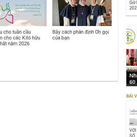
Giờ 
202
ệu cho tuần cầu
Bảy cách phân định Ơn gọi
n cho các Kitô hữu
của bạn
nhất năm 2026
Nh
60
BÀI V
VỚI
SỐ