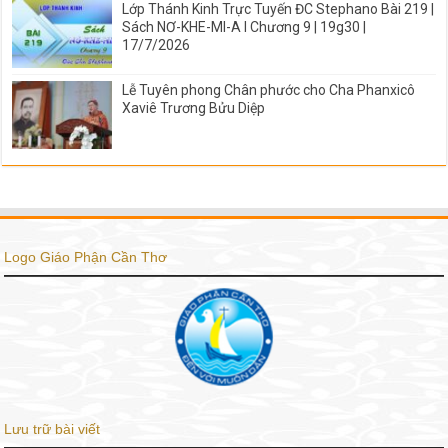
Lớp Thánh Kinh Trực Tuyến ĐC Stephano Bài 219 |
Sách NƠ-KHE-MI-A I Chương 9 | 19g30 |
17/7/2026
Lễ Tuyên phong Chân phước cho Cha Phanxicô
Xaviê Trương Bửu Diệp
Logo Giáo Phận Cần Thơ
Lưu trữ bài viết