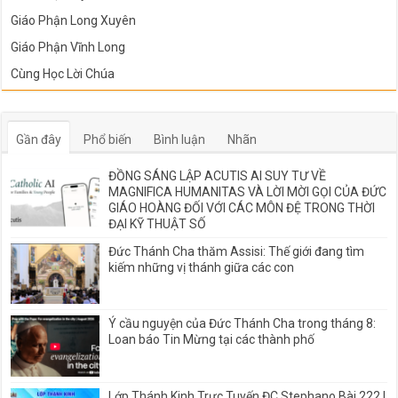
Giáo Phận Long Xuyên
Giáo Phận Vĩnh Long
Cùng Học Lời Chúa
Gần đây
Phổ biến
Bình luận
Nhãn
ĐỒNG SÁNG LẬP ACUTIS AI SUY TƯ VỀ
MAGNIFICA HUMANITAS VÀ LỜI MỜI GỌI CỦA ĐỨC
GIÁO HOÀNG ĐỐI VỚI CÁC MÔN ĐỆ TRONG THỜI
ĐẠI KỸ THUẬT SỐ
Đức Thánh Cha thăm Assisi: Thế giới đang tìm
kiếm những vị thánh giữa các con
Ý cầu nguyện của Đức Thánh Cha trong tháng 8:
Loan báo Tin Mừng tại các thành phố
Lớp Thánh Kinh Trực Tuyến ĐC Stephano Bài 222 |