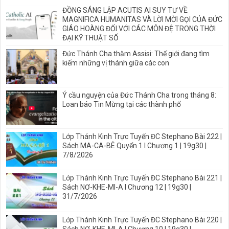
ĐỒNG SÁNG LẬP ACUTIS AI SUY TƯ VỀ
MAGNIFICA HUMANITAS VÀ LỜI MỜI GỌI CỦA ĐỨC
GIÁO HOÀNG ĐỐI VỚI CÁC MÔN ĐỆ TRONG THỜI
ĐẠI KỸ THUẬT SỐ
Đức Thánh Cha thăm Assisi: Thế giới đang tìm
kiếm những vị thánh giữa các con
Ý cầu nguyện của Đức Thánh Cha trong tháng 8:
Loan báo Tin Mừng tại các thành phố
Lớp Thánh Kinh Trực Tuyến ĐC Stephano Bài 222 |
Sách MA-CA-BÊ Quyển 1 I Chương 1 | 19g30 |
7/8/2026
Lớp Thánh Kinh Trực Tuyến ĐC Stephano Bài 221 |
Sách NƠ-KHE-MI-A I Chương 12 | 19g30 |
31/7/2026
Lớp Thánh Kinh Trực Tuyến ĐC Stephano Bài 220 |
Sách NƠ-KHE-MI-A I Chương 10 | 19g30 |