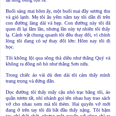
Buổi sáng mai hôm ấy, một buổi mai đầy sương thu
và gió lạnh. Mẹ tôi âu yếm nắm tay tôi dẫn đi trên
con đường làng dài và hẹp. Con đường này tôi đã
quen đi lại lắm lần, nhưng lần này tự nhiên tôi thấy
lạ. Cảnh vật chung quanh tôi đều thay đổi, vì chính
lòng tôi đang có sự thay đổi lớn: Hôm nay tôi đi
học.
Tôi không lội qua sông thả diều như thằng Quý và
không ra đồng nô hò như thằng Sơn nữa.
Trong chiếc áo vải dù đen dài tôi cảm thấy mình
trang trọng và đứng đắn.
Dọc đường tôi thấy mấy cậu nhỏ trạc bằng tôi, áo
quần tươm tất, nhí nhảnh gọi tên nhau hay trao sách
vở cho nhau xem mà tôi thèm. Hai quyển vở mới
đang ở trên tay tôi đã bắt đầu thấy nặng. Tôi bặm
tay ghì thật chặt, nhưng một quyển vở cũng chì ra