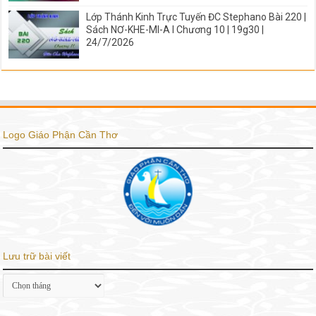
Lớp Thánh Kinh Trực Tuyến ĐC Stephano Bài 220 |
Sách NƠ-KHE-MI-A I Chương 10 | 19g30 |
24/7/2026
Logo Giáo Phận Cần Thơ
Lưu trữ bài viết
Lưu
trữ
bài
viết