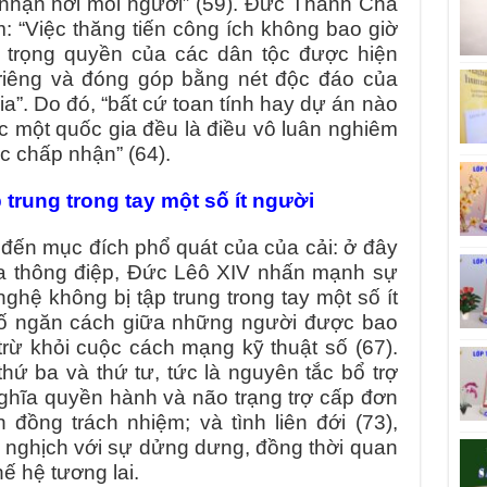
nhận nơi mỗi người” (59). Đức Thánh Cha
: “Việc thăng tiến công ích không bao giờ
ôn trọng quyền của các dân tộc được hiện
 riêng và đóng góp bằng nét độc đáo của
a”. Do đó, “bất cứ toan tính hay dự án nào
c một quốc gia đều là điều vô luân nghiêm
c chấp nhận” (64).
rung trong tay một số ít người
 đến mục đích phổ quát của của cải: ở đây
ủa thông điệp, Đức Lêô XIV nhấn mạnh sự
 nghệ không bị tập trung trong tay một số ít
hố ngăn cách giữa những người được bao
trừ khỏi cuộc cách mạng kỹ thuật số (67).
hứ ba và thứ tư, tức là nguyên tắc bổ trợ
nghĩa quyền hành và não trạng trợ cấp đơn
 đồng trách nhiệm; và tình liên đới (73),
i nghịch với sự dửng dưng, đồng thời quan
ế hệ tương lai.