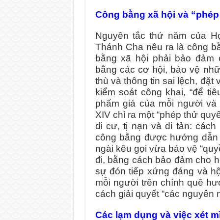
Công bằng xã hội và “phép 
Nguyên tắc thứ năm của Họ
Thánh Cha nêu ra là công bằn
bằng xã hội phải bảo đảm 
bằng các cơ hội, bảo vệ nh
thù và thông tin sai lệch, đặ
kiểm soát công khai, “để ti
phẩm giá của mỗi người và t
XIV chỉ ra một “phép thử quyế
di cư, tị nạn và di tản: các
công bằng được hướng dẫn bở
ngài kêu gọi vừa bảo vệ “qu
đi, bằng cách bảo đảm cho 
sự đón tiếp xứng đáng và hộ
mỗi người trên chính quê hư
cách giải quyết “các nguyên n
Các lạm dụng và việc xét m