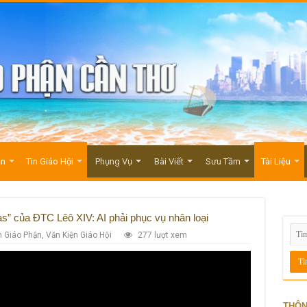
ận
Tin Giáo Hội
Phụng Vụ
Bài Viết
Sưu Tầm
Tài Liệu
as” của ĐTC Lêô XIV: AI phải phục vụ nhân loại
n Giáo Phận
,
Văn Kiện Giáo Hội
277 lượt xem
THÔN