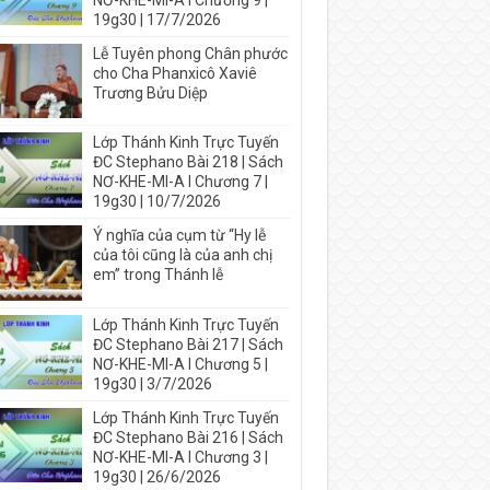
NƠ-KHE-MI-A I Chương 9 |
19g30 | 17/7/2026
Lễ Tuyên phong Chân phước
cho Cha Phanxicô Xaviê
Trương Bửu Diệp
Lớp Thánh Kinh Trực Tuyến
ĐC Stephano Bài 218 | Sách
NƠ-KHE-MI-A I Chương 7 |
19g30 | 10/7/2026
Ý nghĩa của cụm từ “Hy lễ
của tôi cũng là của anh chị
em” trong Thánh lễ
Lớp Thánh Kinh Trực Tuyến
ĐC Stephano Bài 217 | Sách
NƠ-KHE-MI-A I Chương 5 |
19g30 | 3/7/2026
Lớp Thánh Kinh Trực Tuyến
ĐC Stephano Bài 216 | Sách
NƠ-KHE-MI-A I Chương 3 |
19g30 | 26/6/2026