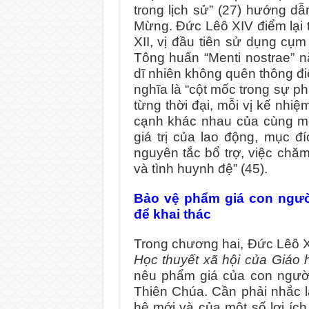
trong lịch sử” (27) hướng d
Mừng. Đức Lêô XIV điểm lại t
XII, vị đầu tiên sử dụng cụm
Tông huấn “Menti nostrae” 
dĩ nhiên không quên thông đ
nghĩa là “cột mốc trong sự ph
từng thời đại, mỗi vị kế nhi
cạnh khác nhau của cùng mộ
giá trị của lao động, mục đí
nguyên tắc bổ trợ, việc chăm 
và tình huynh đệ” (45).
Bảo vệ phẩm giá con người
để khai thác
Trong chương hai, Đức Lêô X
Học thuyết xã hội của Giáo 
nêu phẩm giá của con người
Thiên Chúa. Cần phải nhắc lạ
hệ mới và của một số lợi íc