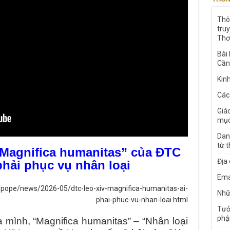
Thô
tru
Thơ
Bài
Cần
Kin
Các
Giá
mục
Dan
từ 
“Magnifica humanitas” của ĐTC
Địa
phải phục vụ nhân loại
Ema
/pope/news/2026-05/dtc-leo-xiv-magnifica-humanitas-ai-
Nhữn
phai-phuc-vu-nhan-loai.html
Tưở
phậ
a mình, “Magnifica humanitas” – “Nhân loại