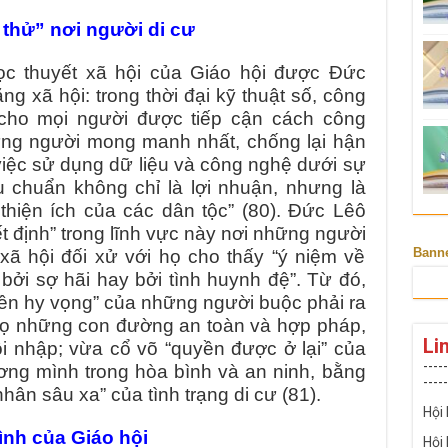
thử” nơi người di cư
c thuyết xã hội của Giáo hội được Đức
g xã hội: trong thời đại kỹ thuật số, công
cho mọi người được tiếp cận cách công
ững người mong manh nhất, chống lại hận
t việc sử dụng dữ liệu và công nghệ dưới sự
êu chuẩn không chỉ là lợi nhuận, nhưng là
hiện ích của các dân tộc” (80). Đức Lêô
t định” trong lĩnh vực này nơi những người
Bann
h xã hội đối xử với họ cho thấy “ý niệm về
i sợ hãi hay bởi tình huynh đệ”. Từ đó,
yền hy vọng” của những người buộc phải ra
họ những con đường an toàn và hợp pháp,
Li
i nhập; vừa cổ võ “quyền được ở lại” của
-----
ơng mình trong hòa bình và an ninh, bằng
-----
hân sâu xa” của tình trạng di cư (81).
Hội
ình của Giáo hội
Hội