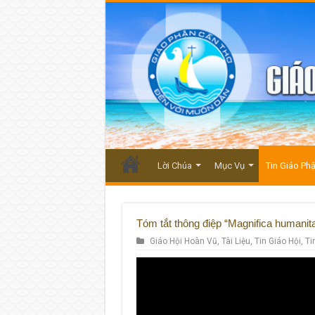
Lời Chúa
Mục Vụ
Tin Giáo Ph
Tóm tắt thông điệp “Magnifica humanit
Giáo Hội Hoàn Vũ
,
Tài Liệu
,
Tin Giáo Hội
,
Ti