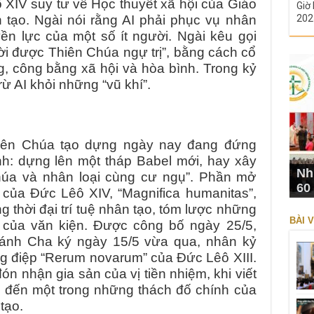
 XIV suy tư về Học thuyết xã hội của Giáo
Giờ 
ân tạo. Ngài nói rằng AI phải phục vụ nhân
202
ền lực của một số ít người. Ngài kêu gọi
vời được Thiên Chúa ngự trị”, bằng cách cổ
g, công bằng xã hội và hòa bình. Trong kỷ
rừ AI khỏi những “vũ khí”.
hiên Chúa tạo dựng ngày nay đang đứng
nh: dựng lên một tháp Babel mới, hay xây
Nh
húa và nhân loại cùng cư ngụ”. Phần mở
60
 của Đức Lêô XIV, “Magnifica humanitas”,
g thời đại trí tuệ nhân tạo, tóm lược những
BÀI V
 của văn kiện. Được công bố ngày 25/5,
ánh Cha ký ngày 15/5 vừa qua, nhân kỷ
 điệp “Rerum novarum” của Đức Lêô XIII.
 nhận gia sản của vị tiền nhiệm, khi viết
p đến một trong những thách đố chính của
tạo.