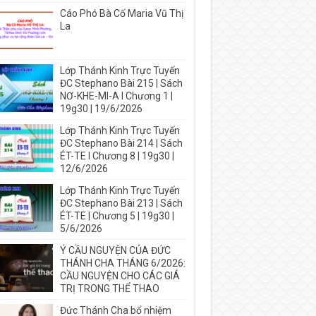
Cáo Phó Bà Cố Maria Vũ Thị
La
Lớp Thánh Kinh Trực Tuyến
ĐC Stephano Bài 215 | Sách
NƠ-KHE-MI-A I Chương 1 |
19g30 | 19/6/2026
Lớp Thánh Kinh Trực Tuyến
ĐC Stephano Bài 214 | Sách
ÉT-TE I Chương 8 | 19g30 |
12/6/2026
Lớp Thánh Kinh Trực Tuyến
ĐC Stephano Bài 213 | Sách
ÉT-TE | Chương 5 | 19g30 |
5/6/2026
Ý CẦU NGUYỆN CỦA ĐỨC
THÁNH CHA THÁNG 6/2026:
CẦU NGUYỆN CHO CÁC GIÁ
TRỊ TRONG THỂ THAO
Đức Thánh Cha bổ nhiệm