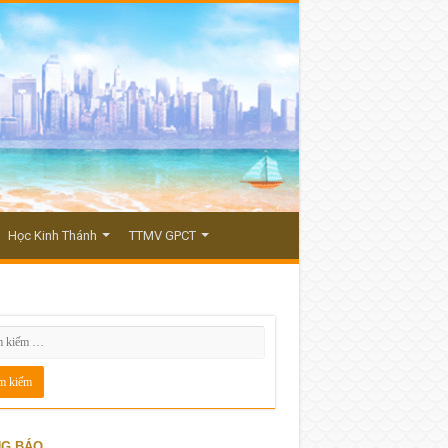
Học Kinh Thánh
TTMV GPCT
G BÁO