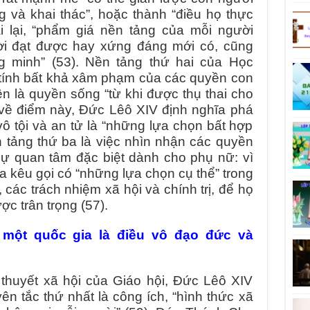
g và khai thác”, hoặc thành “điều họ thực
ái lại, “phẩm giá nền tảng của mỗi người
ời đạt được hay xứng đáng mới có, cũng
 minh” (53). Nền tảng thứ hai của Học
à tính bất khả xâm phạm của các quyền con
ên là quyền sống “từ khi được thụ thai cho
: về điểm này, Đức Lêô XIV định nghĩa phá
 vô tội và an tử là “những lựa chọn bất hợp
n tảng thứ ba là việc nhìn nhận các quyền
sự quan tâm đặc biệt dành cho phụ nữ: vì
a kêu gọi có “những lựa chọn cụ thể” trong
, các trách nhiệm xã hội và chính trị, để họ
c trân trọng (57).
 một quốc gia là điều vô đạo đức và
thuyết xã hội của Giáo hội, Đức Lêô XIV
n tắc thứ nhất là công ích, “hình thức xã