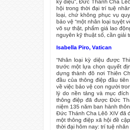
kỳ diệu”, Đức Thánh Cha Lêô
hội trong thời đại trí tuệ nh
loại, chứ không phục vụ quy
bảo vệ “một nhân loại tuyệt 
võ sự thật, phẩm giá lao độn
nguyên kỹ thuật số, cần giải t
Isabella Piro, Vatican
“Nhân loại kỳ diệu được T
trước một lựa chọn quyết đị
dựng thành đô nơi Thiên C
đầu của thông điệp đầu tiên
về việc bảo vệ con người tron
lý do nền tảng và mục đích
thông điệp đã được Đức Th
niệm 135 năm ban hành thông
Đức Thánh Cha Lêô XIV đã đón
một thông điệp xã hội đề cậ
thời đại hôm nay: trí tuệ nhân 