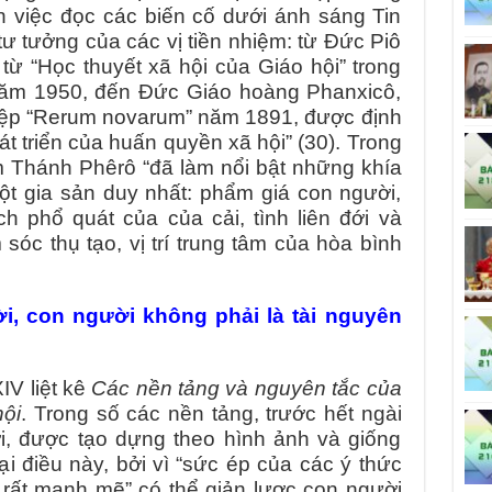
ẫn việc đọc các biến cố dưới ánh sáng Tin
ư tưởng của các vị tiền nhiệm: từ Đức Piô
 từ “Học thuyết xã hội của Giáo hội” trong
năm 1950, đến Đức Giáo hoàng Phanxicô,
iệp “Rerum novarum” năm 1891, được định
át triển của huấn quyền xã hội” (30). Trong
ệm Thánh Phêrô “đã làm nổi bật những khía
t gia sản duy nhất: phẩm giá con người,
ch phổ quát của của cải, tình liên đới và
sóc thụ tạo, vị trí trung tâm của hòa bình
, con người không phải là tài nguyên
IV liệt kê
Các nền tảng và nguyên tắc của
hội
. Trong số các nền tảng, trước hết ngài
, được tạo dựng theo hình ảnh và giống
i điều này, bởi vì “sức ép của các ý thức
h rất mạnh mẽ” có thể giản lược con người