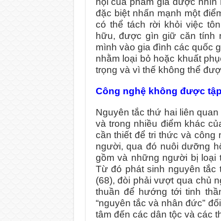
hội của phẩm giá được nhìn 
đặc biệt nhấn mạnh một điểm
có thể tách rời khỏi việc t
hữu, được gìn giữ căn tính
mình vào gia đình các quốc gi
nhằm loại bỏ hoặc khuất phụ
trọng và vì thế không thể đượ
Công nghệ không được tập t
Nguyên tắc thứ hai liên quan
và trong nhiều điểm khác c
cần thiết để tri thức và công
người, qua đó nuôi dưỡng 
gồm và những người bị loại 
Từ đó phát sinh nguyên tắc t
(68), đòi phải vượt qua chủ 
thuần để hướng tới tinh thần
“nguyên tắc và nhân đức” đố
tâm đến các dân tộc và các th