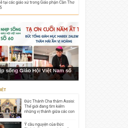
lễ tại các giáo xứ trong Giáo phận Cần Thơ
5
ịp sống Giáo Hội Việt Nam số
IẾT
Đức Thánh Cha thăm Assisi:
Thế giới đang tìm kiếm
những vị thánh giữa các con
Ý cầu nguyện của Đức