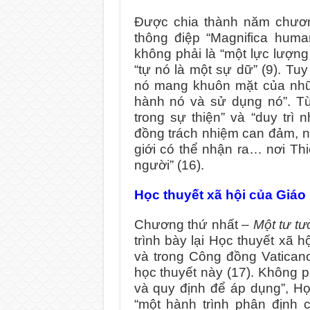
Được chia thành năm chươn
thông điệp “Magnifica human
không phải là “một lực lượng
“tự nó là một sự dữ” (9). Tuy
nó mang khuôn mặt của những
hành nó và sử dụng nó”. T
trong sự thiện” và “duy trì n
đồng trách nhiệm can đảm, ng
giới có thể nhận ra… nơi T
người” (16).
Học thuyết xã hội của Giáo 
Chương thứ nhất –
Một tư t
trình bày lại Học thuyết xã 
và trong Công đồng Vaticano
học thuyết này (17). Không 
và quy định để áp dụng”, Họ
“một hành trình phân định 