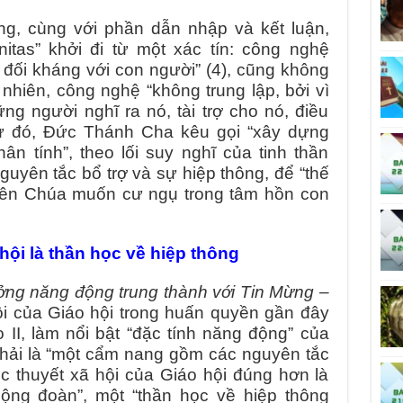
g, cùng với phần dẫn nhập và kết luận,
itas” khởi đi từ một xác tín: công nghệ
 đối kháng với con người” (4), cũng không
 nhiên, công nghệ “không trung lập, bởi vì
 người nghĩ ra nó, tài trợ cho nó, điều
ừ đó, Đức Thánh Cha kêu gọi “xây dựng
hân tính”, theo lối suy nghĩ của tinh thần
uyên tắc bổ trợ và sự hiệp thông, để “thế
hiên Chúa muốn cư ngụ trong tâm hồn con
hội là thần học về hiệp thông
ưởng năng động trung thành với Tin Mừng
–
hội của Giáo hội trong huấn quyền gần đây
 II, làm nổi bật “đặc tính năng động” của
phải là “một cẩm nang gồm các nguyên tắc
c thuyết xã hội của Giáo hội đúng hơn là
cộng đoàn”, một “thần học về hiệp thông