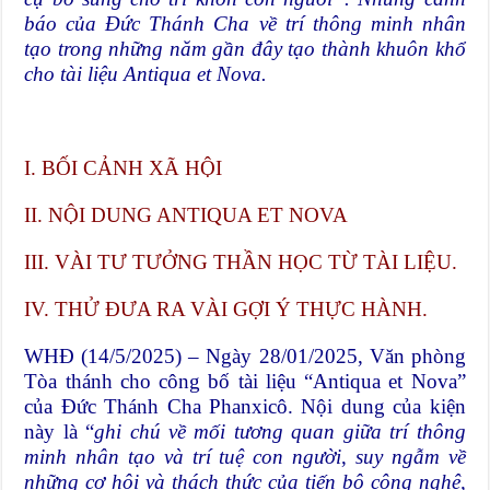
báo của Đức Thánh Cha về trí thông minh nhân
tạo trong những năm gần đây tạo thành khuôn khổ
cho tài liệu Antiqua et Nova.
I.
BỐI CẢNH XÃ HỘI
II.
NỘI DUNG ANTIQUA ET NOVA
III. VÀI TƯ TƯỞNG THẦN HỌC TỪ TÀI LIỆU.
IV.
THỬ ĐƯA RA VÀI GỢI Ý THỰC HÀNH.
WHĐ (14/5/2025) – Ngày 28/01/2025, Văn phòng
Tòa thánh cho công bố tài liệu “Antiqua et Nova”
của Đức Thánh Cha Phanxicô. Nội dung của kiện
này là “
ghi chú về mối tương quan giữa trí thông
minh nhân tạo và trí tuệ con người
,
suy ngẫm về
những cơ hội và thách thức của tiến bộ công nghệ,