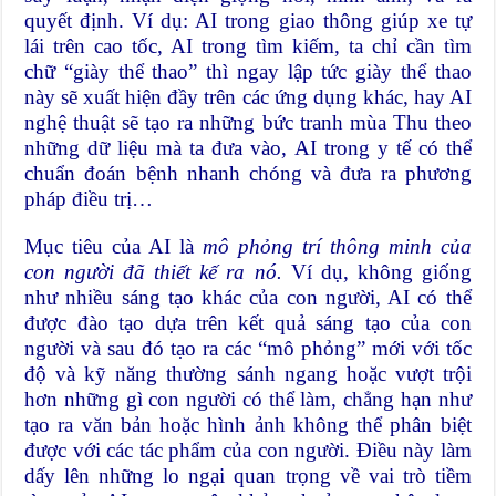
quyết định. Ví dụ: AI trong giao thông giúp xe tự
lái trên cao tốc, AI trong tìm kiếm, ta chỉ cần tìm
chữ “giày thể thao” thì ngay lập tức giày thể thao
này sẽ xuất hiện đầy trên các ứng dụng khác, hay AI
nghệ thuật sẽ tạo ra những bức tranh mùa Thu theo
những dữ liệu mà ta đưa vào, AI trong y tế có thể
chuẩn đoán bệnh nhanh chóng và đưa ra phương
pháp điều trị…
Mục tiêu của AI là
mô phỏng trí thông minh của
con người đã thiết kế ra nó.
Ví dụ, không giống
như nhiều sáng tạo khác của con người, AI có thể
được đào tạo dựa trên kết quả sáng tạo của con
người và sau đó tạo ra các “mô phỏng” mới với tốc
độ và kỹ năng thường sánh ngang hoặc vượt trội
hơn những gì con người có thể làm, chẳng hạn như
tạo ra văn bản hoặc hình ảnh không thể phân biệt
được với các tác phẩm của con người. Điều này làm
dấy lên những lo ngại quan trọng về vai trò tiềm