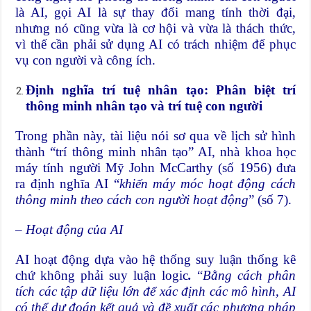
là AI, gọi AI là sự thay đổi mang tính thời đại,
nhưng nó cũng vừa là cơ hội và vừa là thách thức,
vì thế cần phải sử dụng AI có trách nhiệm để phục
vụ con người và công ích.
Định nghĩa trí tuệ nhân tạo: Phân biệt trí
thông minh nhân tạo và trí tuệ con người
Trong phần này, tài liệu nói sơ qua về lịch sử hình
thành “trí thông minh nhân tạo” AI, nhà khoa học
máy tính người Mỹ John McCarthy (số 1956) đưa
ra định nghĩa AI “
khiến máy móc hoạt động cách
thông minh theo cách con người hoạt động
” (số 7).
– Hoạt động của AI
AI hoạt động dựa vào hệ thống suy luận thống kê
chứ không phải suy luận logic
.
“
Bằng cách phân
tích các tập dữ liệu lớn để xác định các mô hình, AI
có thể dự đoán kết quả và đề xuất các phương pháp