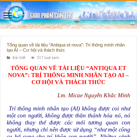
Tổng quan về tài liệu “Antiqua et nova”: Trí thông minh nhân
tạo AI – Cơ hội và thách thức
Bài Viết
317 lượt xem
TỔNG QUAN VỀ TÀI LIỆU “ANTIQUA ET
NOVA”: TRÍ THÔNG MINH NHÂN TẠO AI –
CƠ HỘI VÀ THÁCH THỨC
Lm. Micae Nguyễn Khắc Minh
Trí thông minh nhân tạo (AI) không được coi như
một con người, không được thần thánh hóa nó, nó
không thay thế được các mối tương quan con
người, nhưng chỉ nên được sử dụng “như một công
cụ bổ sung cho trí khôn con người”. Những cảnh