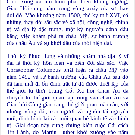
Cuộc sống xã hội luôn phát triển không ngừng,
Giáo Hội cũng nằm trong vòng xoáy của sự thay
đổi đó. Vào khoảng năm 1500, thế kỷ thứ XVI, có
những thay đổi sâu sắc về xã hội, công nghệ, chính
trị và địa lý đặc trưng, một kỷ nguyên đánh dấu
bằng việc khám phá ra châu Mỹ, sự bành trướng
của châu Âu và sự khởi đầu của thời hiện đại.
Thời kỳ Phục Hưng và những khám phá địa lý vĩ
đại là thời kỳ hỗn loạn và biến đổi sâu sắc. Việc
Christopher Columbus phát hiện ra châu Mỹ vào
năm 1492 và sự bành trướng của Châu Âu sau đó
đã làm mất đi ổn định trật tự đã được thiết lập của
thế giới từ thời Trung Cổ. Xã hội Châu Âu đã
chuyển từ thế giới quan tập trung vào châu Âu và
Giáo hội Công giáo sang thế giới quan toàn cầu, với
những vùng đất, con người và nguồn tài nguyên
mới, định hình lại các mối quan hệ kinh tế và chính
trị. Giai đoạn này cũng chứng kiến cuộc Cải cách
Tin Lành, do Martin Luther khởi xướng vào năm