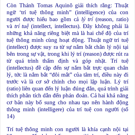
Còn Thánh Tomas Aquinô giải thích rằng: Thuật
ngữ ‘trí tuệ thông minh” (intelligence) của con
người được hiểu bao gồm cả
lý trí
(reason, ratio)
và
trí tuệ
(intellect, intellectus). Đây không phải là
những khả năng riêng biệt mà là hai chế độ của trí
tuệ thông minh cùng hoạt động. Thuật ngữ trí tuệ
(intellect) được suy ra từ sự nắm bắt chân lý nội tại
bên trong sự vật, trong khi lý trí (reason) được rút ra
từ quá trình thẩm định và góp nhặt. Trí tuệ
(intellectus) đề cập đến sự nắm bắt trực quan chân
lý, tức là nắm bắt “đôi mắt” của tâm trí, điều này đi
trước và là cơ sở chính cho mọi lập luận. Lý trí
(ratio) liên quan đến lý luận đúng đắn, quá trình giải
thích phân tích dẫn đến phán đoán. Cả hai khả năng
cơ bản này bổ sung cho nhau tạo nên hành động
thông minh (intelligere) của trí tuệ con người (số
14)
Trí tuệ thông minh con người là khía cạnh nội tại