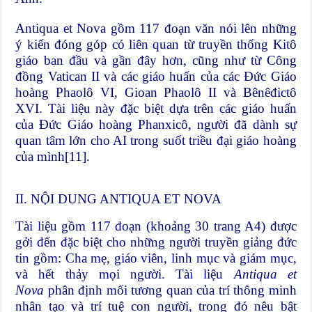
Antiqua et Nova gồm 117 đoạn văn nói lên những
ý kiến đóng góp có liên quan từ truyền thống Kitô
giáo ban đầu và gần đây hơn, cũng như từ Công
đồng Vatican II và các giáo huấn của các Đức Giáo
hoàng Phaolô VI, Gioan Phaolô II và Bênêđictô
XVI. Tài liệu này đặc biệt dựa trên các giáo huấn
của Đức Giáo hoàng Phanxicô, người đã dành sự
quan tâm lớn cho AI trong suốt triều đại giáo hoàng
của mình
[11]
.
II. NỘI DUNG ANTIQUA ET NOVA
Tài liệu gồm 117 đoạn (khoảng 30 trang A4) được
gởi đến đặc biệt cho những người truyền giảng đức
tin gồm: Cha mẹ, giáo viên, linh mục và giám mục,
và hết thảy mọi người. Tài liệu
Antiqua et
Nova
phân định mối tương quan của trí thông minh
nhân tạo và trí tuệ con người, trong đó nêu bật