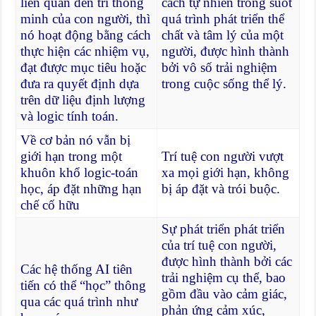
liên quan đến trí thông
cách tự nhiên trong suốt
minh của con người, thì
quá trình phát triển thể
nó hoạt động bằng cách
chất và tâm lý của một
thực hiện các nhiệm vụ,
người, được hình thành
đạt được mục tiêu hoặc
bởi vô số trải nghiệm
đưa ra quyết định dựa
trong cuộc sống thể lý.
trên dữ liệu định lượng
và logic tính toán.
Về cơ bản nó vẫn bị
giới hạn trong một
Trí tuệ con người vượt
khuôn khổ logic-toán
xa mọi giới hạn, không
học, áp đặt những hạn
bị áp đặt và trói buộc.
chế cố hữu
Sự phát triển phát triển
của trí tuệ con người,
được hình thành bởi các
Các hệ thống AI tiên
trải nghiệm cụ thể, bao
tiến có thể “học” thông
gồm đầu vào cảm giác,
qua các quá trình như
phản ứng cảm xúc,