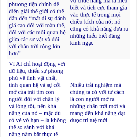
vụ chức năng mà là hiểu
phương tiện chính để
biết và tích cực tham gia
diễn giải thế giới có thể
vào thực tế trong mọi
dẫn đến “mất đi sự đánh
chiều kích của nó; nó
giá cao đối với toàn thể,
cũng có khả năng đưa ra
đối với các mối quan hệ
những hiểu biết đáng
giữa các sự vật và đối
kinh ngạc
với chân trời rộng lớn
hơn”
Vì AI chỉ hoạt động với
dữ liệu, thiếu sự phong
phú về tính vật chất,
tính quan hệ và sự cởi
Nhiều trải nghiệm mà
mở của trái tim con
chúng ta có với tư cách
người đối với chân lý
là con người mở ra
và lòng tốt, nên khả
những chân trời mới và
năng của nó – mặc dù
mang đến khả năng đạt
có vẻ vô hạn – là không
được trí tuệ mới
thể so sánh với khả
năng nắm bắt thực tế