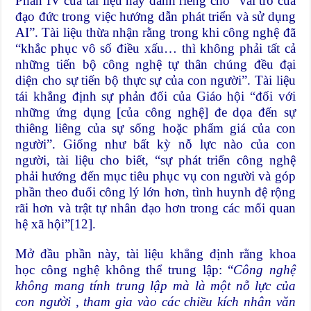
Phần IV của tài liệu này dành riêng cho “vai trò của
đạo đức trong việc hướng dẫn phát triển và sử dụng
AI”. Tài liệu thừa nhận rằng trong khi công nghệ đã
“khắc phục vô số điều xấu… thì không phải tất cả
những tiến bộ công nghệ tự thân chúng đều đại
diện cho sự tiến bộ thực sự của con người”. Tài liệu
tái khẳng định sự phản đối của Giáo hội “đối với
những ứng dụng [của công nghệ] đe dọa đến sự
thiêng liêng của sự sống hoặc phẩm giá của con
người”. Giống như bất kỳ nỗ lực nào của con
người, tài liệu cho biết, “sự phát triển công nghệ
phải hướng đến mục tiêu phục vụ con người và góp
phần theo đuổi công lý lớn hơn, tình huynh đệ rộng
rãi hơn và trật tự nhân đạo hơn trong các mối quan
hệ xã hội”
[12]
.
Mở đầu phần này, tài liệu khẳng định rằng khoa
học công nghệ không thể trung lập: “
Công nghệ
không mang tính trung lập mà là một nỗ lực của
con người , tham gia vào các chiều kích nhân văn