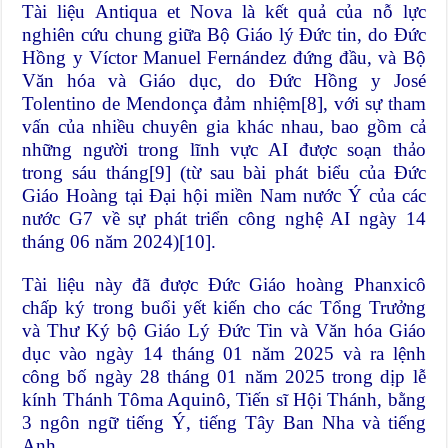
Tài liệu Antiqua et Nova là kết quả của nỗ lực
nghiên cứu chung giữa Bộ Giáo lý Đức tin, do Đức
Hồng y Víctor Manuel Fernández đứng đầu, và Bộ
Văn hóa và Giáo dục, do Đức Hồng y José
Tolentino de Mendonça đảm nhiệm
[8]
, với sự tham
vấn của nhiều chuyên gia khác nhau, bao gồm cả
những người trong lĩnh vực AI được soạn thảo
trong sáu tháng
[9]
(từ sau bài phát biểu của Đức
Giáo Hoàng tại Đại hội miền Nam nước Ý của các
nước G7 về sự phát triển công nghệ AI ngày 14
tháng 06 năm 2024)
[10]
.
Tài liệu này đã được Đức Giáo hoàng Phanxicô
chấp ký trong buổi yết kiến cho các Tổng Trưởng
và Thư Ký bộ Giáo Lý Đức Tin và Văn hóa Giáo
dục vào ngày 14 tháng 01 năm 2025 và ra lệnh
công bố ngày 28 tháng 01 năm 2025 trong dịp lễ
kính Thánh Tôma Aquinô, Tiến sĩ Hội Thánh, bằng
3 ngôn ngữ tiếng Ý, tiếng Tây Ban Nha và tiếng
Anh.