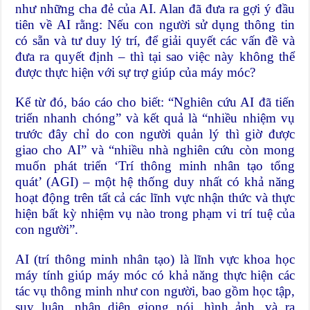
như những cha đẻ của AI. Alan đã đưa ra gợi ý đầu
tiên về AI rằng: Nếu con người sử dụng thông tin
có sẵn và tư duy lý trí, để giải quyết các vấn đề và
đưa ra quyết định – thì tại sao việc này không thể
được thực hiện với sự trợ giúp của máy móc?
Kể từ đó, báo cáo cho biết: “Nghiên cứu AI đã tiến
triển nhanh chóng” và kết quả là “nhiều nhiệm vụ
trước đây chỉ do con người quản lý thì giờ được
giao cho AI” và “nhiều nhà nghiên cứu còn mong
muốn phát triển ‘Trí thông minh nhân tạo tổng
quát’ (AGI) – một hệ thống duy nhất có khả năng
hoạt động trên tất cả các lĩnh vực nhận thức và thực
hiện bất kỳ nhiệm vụ nào trong phạm vi trí tuệ của
con người”.
AI (trí thông minh nhân tạo) là lĩnh vực khoa học
máy tính giúp máy móc có khả năng thực hiện các
tác vụ thông minh như con người, bao gồm học tập,
suy luận, nhận diện giọng nói, hình ảnh, và ra