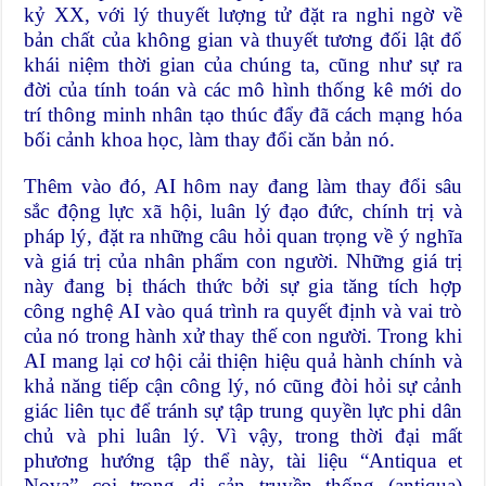
kỷ XX, với lý thuyết lượng tử đặt ra nghi ngờ về
bản chất của không gian và thuyết tương đối lật đổ
khái niệm thời gian của chúng ta, cũng như sự ra
đời của tính toán và các mô hình thống kê mới do
trí thông minh nhân tạo thúc đẩy đã cách mạng hóa
bối cảnh khoa học, làm thay đổi căn bản nó.
Thêm vào đó, AI hôm nay đang làm thay đổi sâu
sắc động lực xã hội, luân lý đạo đức, chính trị và
pháp lý, đặt ra những câu hỏi quan trọng về ý nghĩa
và giá trị của nhân phẩm con người. Những giá trị
này đang bị thách thức bởi sự gia tăng tích hợp
công nghệ AI vào quá trình ra quyết định và vai trò
của nó trong hành xử thay thế con người. Trong khi
AI mang lại cơ hội cải thiện hiệu quả hành chính và
khả năng tiếp cận công lý, nó cũng đòi hỏi sự cảnh
giác liên tục để tránh sự tập trung quyền lực phi dân
chủ và phi luân lý. Vì vậy, trong thời đại mất
phương hướng tập thể này, tài liệu “Antiqua et
Nova” coi trọng di sản truyền thống (antiqua)