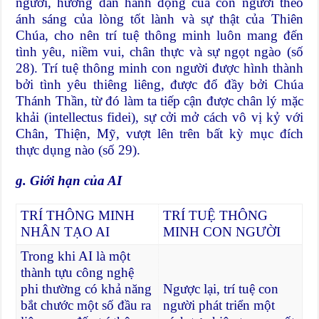
người, hướng dẫn hành động của con người theo
ánh sáng của lòng tốt lành và sự thật của Thiên
Chúa, cho nên trí tuệ thông minh luôn mang đến
tình yêu, niềm vui, chân thực và sự ngọt ngào (số
28). Trí tuệ thông minh con người được hình thành
bởi tình yêu thiêng liêng, được đổ đầy bởi Chúa
Thánh Thần, từ đó làm ta tiếp cận được chân lý mặc
khải (intellectus fidei), sự cởi mở cách vô vị kỷ với
Chân, Thiện, Mỹ, vượt lên trên bất kỳ mục đích
thực dụng nào (số 29).
g. Giới hạn của AI
TRÍ THÔNG MINH
TRÍ TUỆ THÔNG
NHÂN TẠO AI
MINH CON NGƯỜI
Trong khi AI là một
thành tựu công nghệ
phi thường có khả năng
Ngược lại, trí tuệ con
bắt chước một số đầu ra
người phát triển một