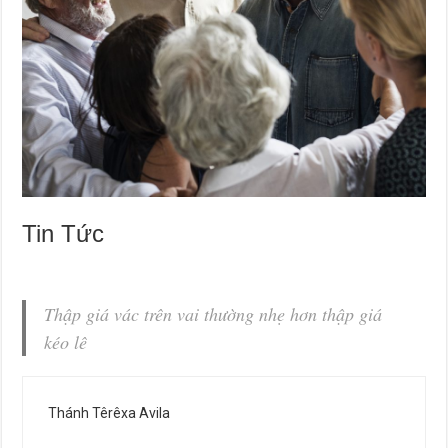
Tin Tức
Thập giá vác trên vai thường nhẹ hơn thập giá
kéo lê
Thánh Têrêxa Avila