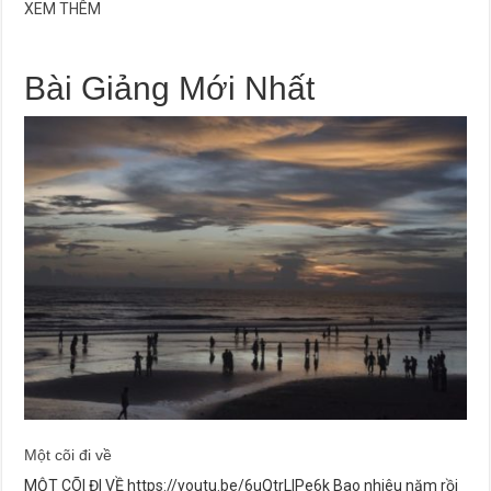
XEM THÊM
Bài Giảng Mới Nhất
Một cõi đi về
MỘT CÕI ĐI VỀ https://youtu.be/6uQtrLlPe6k Bao nhiêu năm rồi