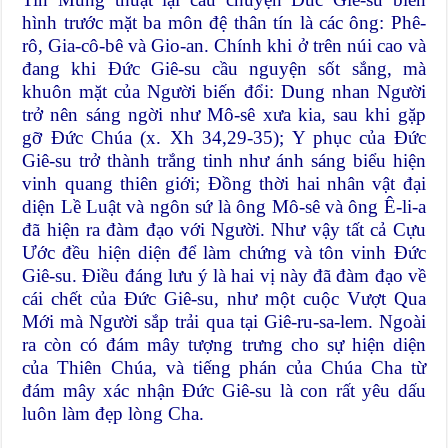
hình trước mặt ba môn đệ thân tín là các ông: Phê-
rô, Gia-cô-bê và Gio-an. Chính khi ở trên núi cao và
đang khi Đức Giê-su cầu nguyện sốt sắng, mà
khuôn mặt của Người biến đổi: Dung nhan Người
trở nên sáng ngời như Mô-sê xưa kia, sau khi gặp
gỡ Đức Chúa (x. Xh 34,29-35); Y phục của Đức
Giê-su trở thành trắng tinh như ánh sáng biểu hiện
vinh quang thiên giới; Đồng thời hai nhân vật đại
diện Lề Luật và ngôn sứ là ông Mô-sê và ông Ê-li-a
đã hiện ra đàm đạo với Người. Như vậy tất cả Cựu
Ước đều hiện diện để làm chứng và tôn vinh Đức
Giê-su. Điều đáng lưu ý là hai vị này đã đàm đạo về
cái chết của Đức Giê-su, như một cuộc Vượt Qua
Mới mà Người sắp trải qua tại Giê-ru-sa-lem. Ngoài
ra còn có đám mây tượng trưng cho sự hiện diện
của Thiên Chúa, và tiếng phán của Chúa Cha từ
đám mây xác nhận Đức Giê-su là con rất yêu dấu
luôn làm đẹp lòng Cha.