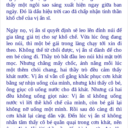
thấy một ngôi sao sáng xuất hiện ngay giữa ban
ngày. Đó là dấu hiệu trời cao đã chấp nhận tinh thần
khổ chế của vị ẩn sĩ.
Ngày nọ, vị ẩn sĩ quyết định sẽ leo lên đỉnh núi để
gia tăng giá trị cho sự khổ chế. Vừa lúc ông đang
leo núi, thì một bé gái trong làng chạy tới xin đi
theo. Không thể từ chối được, vị ẩn sĩ đành để cho
em bé cùng đi. Thầy trò bắt đầu leo núi khi mặt trời
mọc. Nhưng chẳng mấy chốc, ánh nắng mỗi lúc
một thêm chói chang, hai thầy trò đều cảm thấy
khát nước. Vị ẩn sĩ vẫn cố gắng khắc phục cơn khát
bằng sự nhịn uống của mình, nhưng khi thấy cô bé,
ông giục cô uống nước cho đã khát. Nhưng cả hai
đều không uống giọt nào: Vị ẩn sĩ không uống
nước vì lời thề khổ chế của mình, còn bé gái lại
không nỡ uống một mình. Rồi sau đó càng đi thì
cơn khát lại càng dằn vặt. Đến lúc vị ẩn sĩ không
nhẫn tâm thấy cô bé quằn quại trong cơn khát, nên