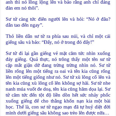
anh thì nó lồng lộng lên và bảo rằng anh chỉ đáng
đàn em nó thôi”.
Sư tử càng tức điên người lên và hỏi: “Nó ở đâu?
dẫn tao đến ngay”.
Thỏ liền dẫn sư tử ra phía sau núi, và chỉ một cái
giếng sâu và bảo: “Đấy, nó ở trong đó đấy!”
Sư tử đi lại gần giếng vẻ mặt căm tức nhìn xuống
đáy giếng. Quả thực, nó trông thấy một tên sư tử
cặp mắt giận dữ đang trừng trừng nhìn nó. Sư tử
liền rống lên một tiếng ra oai và tên kia cũng rống
lên một tiếng giống như nó. Sư tử xù lông cổ lên và
tên kia cũng xù lông cổ lên không sợ hãi. Sư tử nhe
nanh múa vuốt đe doạ, tên kia cũng hăm dọa lại. Sư
tử căm tức đến tột độ liền dồn hết sức nhảy phốc
xuống giếng để cho thằng khốn nạn kia một bài
học. Thế là, con sư tử ngạo mạn đã tự huỷ diệt đời
mình dưới giếng sâu không sao trèo lên được nữa…