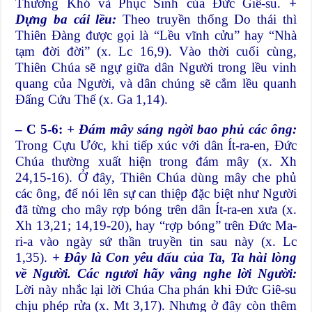
Thương Khó và Phục Sinh của Đức Giê-su.
+
Dựng ba cái lều:
Theo truyền thống Do thái thì
Thiên Đàng được gọi là “Lều vĩnh cửu” hay “Nhà
tạm đời đời” (x. Lc 16,9). Vào thời cuối cùng,
Thiên Chúa sẽ ngự giữa dân Người trong lều vinh
quang của Người, và dân chúng sẽ cắm lều quanh
Đấng Cứu Thế (x. Ga 1,14).
– C 5-6:
+ Đám mây sáng ngời bao phủ các ông:
Trong Cựu Ước, khi tiếp xúc với dân Ít-ra-en, Đức
Chúa thường xuất hiện trong đám mây (x. Xh
24,15-16). Ở đây, Thiên Chúa dùng mây che phủ
các ông, để nói lên sự can thiệp đặc biệt như Người
đã từng cho mây rợp bóng trên dân Ít-ra-en xưa (x.
Xh 13,21; 14,19-20), hay “rợp bóng” trên Đức Ma-
ri-a vào ngày sứ thần truyền tin sau này (x. Lc
1,35).
+ Đây là Con yêu dấu của Ta, Ta hài lòng
về Người. Các ngươi hãy vâng nghe lời Người:
Lời này nhắc lại lời Chúa Cha phán khi Đức Giê-su
chịu phép rửa (x. Mt 3,17). Nhưng ở đây còn thêm