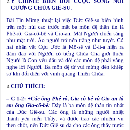
Ý CHÍNH: BIẾN ĐỔI CUỘC SỐNG NOI
GƯƠNG CHÚA GIÊ-SU.
Bài Tin Mừng thuật lại việc Đức Giê-su biến hình
trên một núi cao trước mặt ba môn đệ thân tín là
Phê-rô, Gia-cô-bê và Gio-an. Mặt Người chiếu sáng
như mặt trời. Áo người trở nên trắng như tuyết. Có
hai nhân vật Cựu Ước là Mô-sê và Ê-li-a hiện ra
đàm đạo với Người, có tiếng Chúa Cha giới thiệu
Người là Con yêu dấu và đòi các môn đệ phải vâng
nghe lời Người. Ba môn đệ từ vui mừng đến khiếp
sợ khi đối diện với vinh quang Thiên Chúa.
CHÚ THÍCH:
– C 1-2:
+Các ông Phê-rô, Gia-cô-bê và Gio-an là
em ông Gia-cô-bê:
Đây là ba môn đệ thân tín nhất
của Đức Giê-su. Các ông là những người nhiệt
thành yêu mến Thầy, và được trao các nhiệm vụ
then chốt, nên Đức Giê-su đã cho các ông thấy trước