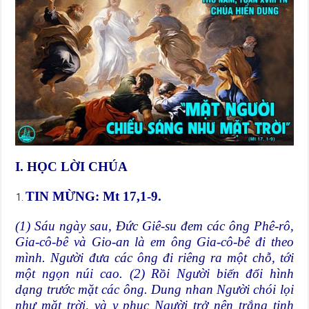
I. HỌC LỜI CHÚA
TIN MỪNG: Mt 17,1-9.
(1) Sáu ngày sau, Đức Giê-su đem các ông Phê-rô,
Gia-cô-bê và Gio-an là em ông Gia-cô-bê đi theo
mình. Người đưa các ông đi riêng ra một chỗ, tới
một ngọn núi cao. (2) Rồi Người biến đổi hình
dạng trước mặt các ông. Dung nhan Người chói lọi
như mặt trời, và y phục Người trở nên trắng tinh