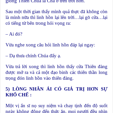
giống Thiên Chúa là Cha ở trên trời hơn.
Sau một thời gian thấy mình quả thực đã không còn
là mình nữa thì linh hồn lại lên trời…lại gõ cửa…lại
có tiếng từ bên trong hỏi vọng ra:
– Ai đó?
Vừa nghe xong câu hỏi linh hồn đáp lại ngay:
– Dạ thưa chính Chúa đấy ạ.
Vừa trả lời xong thì linh hồn thấy cửa Thiên đàng
được mở ra và cả một đạo binh các thiên thần long
trọng đón linh hồn vào thiên đàng.
5) LÒNG NHÂN ÁI CÓ GIÁ TRỊ HƠN SỰ
KHỔ CHẾ :
Một vị ẩn sĩ nọ suy niệm và chay tịnh đến độ suốt
ngày không động đến thức ăn, mọi người đều nhìn