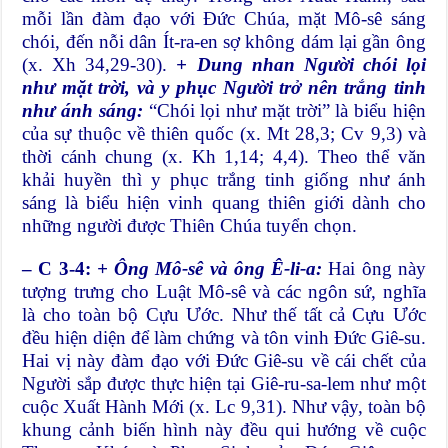
mỗi lần đàm đạo với Đức Chúa, mặt Mô-sê sáng
chói, đến nỗi dân Ít-ra-en sợ không dám lại gần ông
(x. Xh 34,29-30).
+ Dung nhan Người chói lọi
như mặt trời, và y phục Người trở nên trắng tinh
như ánh sáng:
“Chói lọi như mặt trời” là biểu hiện
của sự thuộc về thiên quốc (x. Mt 28,3; Cv 9,3) và
thời cánh chung (x. Kh 1,14; 4,4). Theo thể văn
khải huyền thì y phục trắng tinh giống như ánh
sáng là biểu hiện vinh quang thiên giới dành cho
những người được Thiên Chúa tuyển chọn.
– C 3-4:
+ Ông Mô-sê và ông Ê-li-a:
Hai ông này
tượng trưng cho Luật Mô-sê và các ngôn sứ, nghĩa
là cho toàn bộ Cựu Ước. Như thế tất cả Cựu Ước
đều hiện diện để làm chứng và tôn vinh Đức Giê-su.
Hai vị này đàm đạo với Đức Giê-su về cái chết của
Người sắp được thực hiện tại Giê-ru-sa-lem như một
cuộc Xuất Hành Mới (x. Lc 9,31). Như vậy, toàn bộ
khung cảnh biến hình này đều qui hướng về cuộc