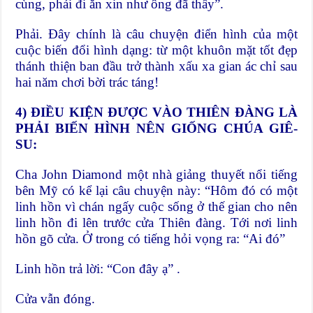
cùng, phải đi ăn xin như ông đã thấy”.
Phải. Đây chính là câu chuyện điển hình của một
cuộc biến đổi hình dạng: từ một khuôn mặt tốt đẹp
thánh thiện ban đầu trở thành xấu xa gian ác chỉ sau
hai năm chơi bời trác táng!
4) ĐIỀU KIỆN ĐƯỢC VÀO THIÊN ĐÀNG LÀ
PHẢI BIẾN HÌNH NÊN GIỐNG CHÚA GIÊ-
SU:
Cha John Diamond một nhà giảng thuyết nổi tiếng
bên Mỹ có kể lại câu chuyện này: “Hôm đó có một
linh hồn vì chán ngấy cuộc sống ở thế gian cho nên
linh hồn đi lên trước cửa Thiên đàng. Tới nơi linh
hồn gõ cửa. Ở trong có tiếng hỏi vọng ra: “Ai đó”
Linh hồn trả lời: “Con đây ạ” .
Cửa vẫn đóng.