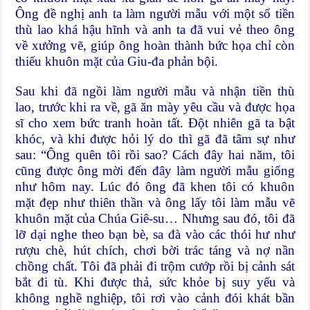
Ông đề nghị anh ta làm người mẫu với một số tiền
thù lao khá hậu hĩnh và anh ta đã vui vẻ theo ông
về xưởng vẽ, giúp ông hoàn thành bức họa chỉ còn
thiếu khuôn mặt của Giu-đa phản bội.
Sau khi đã ngồi làm người mẫu và nhận tiền thù
lao, trước khi ra về, gã ăn mày yêu cầu và được họa
sĩ cho xem bức tranh hoàn tất. Đột nhiên gã ta bật
khóc, và khi được hỏi lý do thì gã đã tâm sự như
sau: “Ông quên tôi rồi sao? Cách đây hai năm, tôi
cũng được ông mời đến đây làm người mẫu giống
như hôm nay. Lúc đó ông đã khen tôi có khuôn
mặt đẹp như thiên thần và ông lấy tôi làm mẫu vẽ
khuôn mặt của Chúa Giê-su… Nhưng sau đó, tôi đã
lỡ dại nghe theo bạn bè, sa đà vào các thói hư như
rượu chè, hút chích, chơi bời trác táng và nợ nần
chồng chất. Tôi đã phải đi trộm cướp rồi bị cảnh sát
bắt đi tù. Khi được thả, sức khỏe bị suy yếu và
không nghề nghiệp, tôi rơi vào cảnh đói khát bần