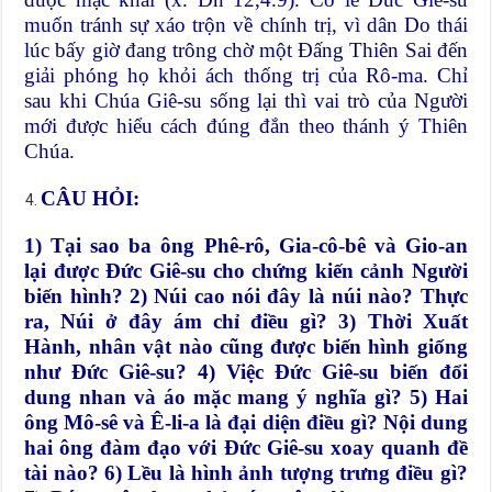
muốn tránh sự xáo trộn về chính trị, vì dân Do thái
lúc bấy giờ đang trông chờ một Đấng Thiên Sai đến
giải phóng họ khỏi ách thống trị của Rô-ma. Chỉ
sau khi Chúa Giê-su sống lại thì vai trò của Người
mới được hiểu cách đúng đắn theo thánh ý Thiên
Chúa.
CÂU HỎI:
1) Tại sao ba ông Phê-rô, Gia-cô-bê và Gio-an
lại được Đức Giê-su cho chứng kiến cảnh Người
biến hình? 2) Núi cao nói đây là núi nào? Thực
ra, Núi ở đây ám chỉ điều gì? 3) Thời Xuất
Hành, nhân vật nào cũng được biến hình giống
như Đức Giê-su? 4) Việc Đức Giê-su biến đổi
dung nhan và áo mặc mang ý nghĩa gì? 5) Hai
ông Mô-sê và Ê-li-a là đại diện điều gì? Nội dung
hai ông đàm đạo với Đức Giê-su xoay quanh đề
tài nào? 6) Lều là hình ảnh tượng trưng điều gì?