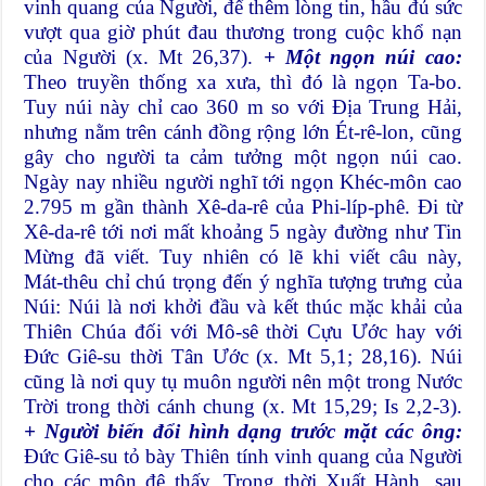
vinh quang của Người, để thêm lòng tin, hầu đủ sức
vượt qua giờ phút đau thương trong cuộc khổ nạn
của Người (x. Mt 26,37).
+ Một ngọn núi cao:
Theo truyền thống xa xưa, thì đó là ngọn Ta-bo.
Tuy núi này chỉ cao 360 m so với Địa Trung Hải,
nhưng nằm trên cánh đồng rộng lớn Ét-rê-lon, cũng
gây cho người ta cảm tưởng một ngọn núi cao.
Ngày nay nhiều người nghĩ tới ngọn Khéc-môn cao
2.795 m gần thành Xê-da-rê của Phi-líp-phê. Đi từ
Xê-da-rê tới nơi mất khoảng 5 ngày đường như Tin
Mừng đã viết. Tuy nhiên có lẽ khi viết câu này,
Mát-thêu chỉ chú trọng đến ý nghĩa tượng trưng của
Núi: Núi là nơi khởi đầu và kết thúc mặc khải của
Thiên Chúa đối với Mô-sê thời Cựu Ước hay với
Đức Giê-su thời Tân Ước (x. Mt 5,1; 28,16). Núi
cũng là nơi quy tụ muôn người nên một trong Nước
Trời trong thời cánh chung (x. Mt 15,29; Is 2,2-3).
+ Người biến đổi hình dạng trước mặt các ông:
Đức Giê-su tỏ bày Thiên tính vinh quang của Người
cho các môn đệ thấy. Trong thời Xuất Hành, sau