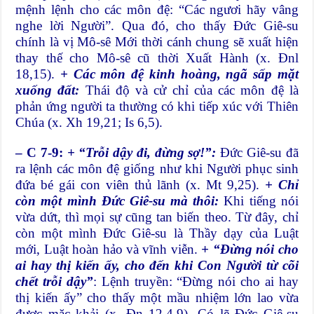
mệnh lệnh cho các môn đệ: “Các ngươi hãy vâng
nghe lời Người”. Qua đó, cho thấy Đức Giê-su
chính là vị Mô-sê Mới thời cánh chung sẽ xuất hiện
thay thế cho Mô-sê cũ thời Xuất Hành (x. Đnl
18,15).
+ Các môn đệ kinh hoàng, ngã sấp mặt
xuống đất:
Thái độ và cử chỉ của các môn đệ là
phản ứng người ta thường có khi tiếp xúc với Thiên
Chúa (x. Xh 19,21; Is 6,5).
– C 7-9:
+ “Trỗi dậy đi, đừng sợ!”:
Đức Giê-su đã
ra lệnh các môn đệ giống như khi Người phục sinh
đứa bé gái con viên thủ lãnh (x. Mt 9,25).
+ Chỉ
còn một mình Đức Giê-su mà thôi:
Khi tiếng nói
vừa dứt, thì mọi sự cũng tan biến theo. Từ đây, chỉ
còn một mình Đức Giê-su là Thầy dạy của Luật
mới, Luật hoàn hảo và vĩnh viễn.
+ “Đừng nói cho
ai hay thị kiến ấy, cho đến khi Con Người từ cõi
chết trỗi dậy”
: Lệnh truyền: “Đừng nói cho ai hay
thị kiến ấy” cho thấy một mầu nhiệm lớn lao vừa
được mặc khải (x. Đn 12,4.9). Có lẽ Đức Giê-su