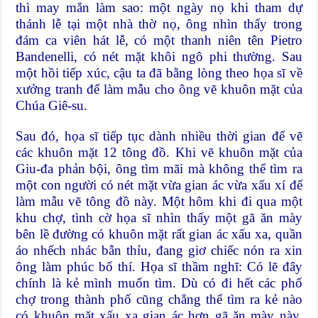
thì may mắn làm sao: một ngày nọ khi tham dự
thánh lễ tại một nhà thờ nọ, ông nhìn thấy trong
đám ca viên hát lễ, có một thanh niên tên Pietro
Bandenelli, có nét mặt khôi ngô phi thường. Sau
một hồi tiếp xúc, cậu ta đã bằng lòng theo họa sĩ về
xưởng tranh để làm mẫu cho ông vẽ khuôn mặt của
Chúa Giê-su.
Sau đó, họa sĩ tiếp tục dành nhiều thời gian để vẽ
các khuôn mặt 12 tông đồ. Khi vẽ khuôn mặt của
Giu-đa phản bội, ông tìm mãi mà không thể tìm ra
một con người có nét mặt vừa gian ác vừa xấu xí để
làm mẫu vẽ tông đồ này. Một hôm khi đi qua một
khu chợ, tình cờ họa sĩ nhìn thấy một gã ăn mày
bên lề đường có khuôn mặt rất gian ác xấu xa, quần
áo nhếch nhác bẫn thỉu, đang giơ chiếc nón ra xin
ông làm phúc bố thí. Họa sĩ thầm nghĩ: Có lẽ đây
chính là kẻ mình muốn tìm. Dù có đi hết các phố
chợ trong thành phố cũng chẳng thể tìm ra kẻ nào
có khuôn mặt xấu xa gian ác hơn gã ăn mày này.