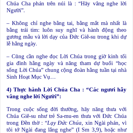
Chúa Cha phán trên núi là : “Hãy vâng nghe lời
Người”.
– Không chỉ nghe bằng tai, bằng mắt mà nhất là
bằng trái tim: luôn suy nghĩ và hành động theo
gương mẫu và lời dạy của Đức Giê-su trong khi dự
lễ hằng ngày.
– Cũng cần nghe đọc Lời Chúa trong giờ kinh tối
gia đình hằng ngày và năng tham dự buổi “học
sống Lời Chúa” chung cộng đoàn hằng tuần tại nhà
Sinh Hoạt Mục Vụ…
4) Thực hành Lời Chúa Cha : “Các ngươi hãy
vâng nghe lời Người”:
Trong cuộc sống đời thường, hãy năng thưa với
Chúa Giê-su như trẻ Sa-mu-en thưa với Đức Chúa
trong Đền thờ : “
Lạy Đức Chúa
, xin Ngài phán, vì
tôi tớ Ngài đang lắng nghe” (I Sm 3,9), hoặc như