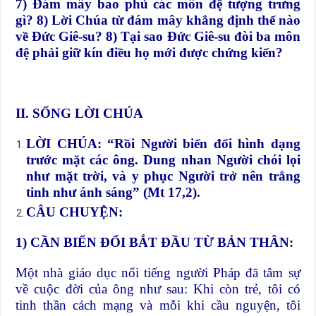
7) Đám mây bao phủ các môn đệ tượng trưng
gì? 8) Lời Chúa từ đám mây khẳng định thế nào
về Đức Giê-su? 8) Tại sao Đức Giê-su đòi ba môn
đệ phải giữ kín điều họ mới được chứng kiến?
II. SỐNG LỜI CHÚA
LỜI CHÚA: “Rồi Người biến đổi hình dạng
trước mặt các ông. Dung nhan Người chói lọi
như mặt trời, và y phục Người trở nên trắng
tinh như ánh sáng” (Mt 17,2).
CÂU CHUYỆN:
1) CẦN BIẾN ĐỔI BẮT ĐẦU TỪ BẢN THÂN:
Một nhà giáo dục nổi tiếng người Pháp đã tâm sự
về cuộc đời của ông như sau: Khi còn trẻ, tôi có
tinh thần cách mạng và mỗi khi cầu nguyện, tôi