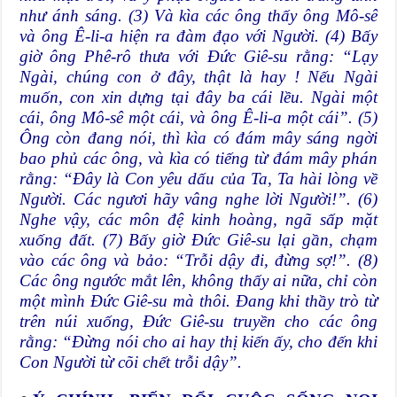
như ánh sáng. (3) Và kìa các ông thấy ông Mô-sê
và ông Ê-li-a hiện ra đàm đạo với Người. (4) Bấy
giờ ông Phê-rô thưa với Đức Giê-su rằng: “Lạy
Ngài, chúng con ở đây, thật là hay ! Nếu Ngài
muốn, con xin dựng tại đây ba cái lều. Ngài một
cái, ông Mô-sê một cái, và ông Ê-li-a một cái”. (5)
Ông còn đang nói, thì kìa có đám mây sáng ngời
bao phủ các ông, và kìa có tiếng từ đám mây phán
rằng: “Đây là Con yêu dấu của Ta, Ta hài lòng về
Người. Các ngươi hãy vâng nghe lời Người!”. (6)
Nghe vậy, các môn đệ kinh hoàng, ngã sấp mặt
xuống đất. (7) Bấy giờ Đức Giê-su lại gần, chạm
vào các ông và bảo: “Trỗi dậy đi, đừng sợ!”. (8)
Các ông ngước mắt lên, không thấy ai nữa, chỉ còn
một mình Đức Giê-su mà thôi. Đang khi thầy trò từ
trên núi xuống, Đức Giê-su truyền cho các ông
rằng: “Đừng nói cho ai hay thị kiến ấy, cho đến khi
Con Người từ cõi chết trỗi dậy”.