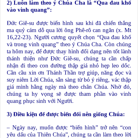
2) Luôn làm theo ý Chúa Cha là “Qua đau khổ
vào vinh quang”:
Đức Giê-su được biến hình sau khi đã chiến thắng
ma quỷ cám dỗ qua lời ông Phê-rô can ngăn (x. Mt
16,22-23). Người cương quyết chọn “Qua đau khổ
và trong vinh quang” theo ý Chúa Cha. Còn chúng
ta hôm nay, để được thay hình đổi dạng nên tốt lành
thánh thiện như Đức Giê-su, chúng ta cần chấp
nhận đi theo con đường thập giá nhỏ hẹp leo dốc.
Cần cầu xin ơn Thánh Thần trợ giúp, năng đọc và
suy niêm Lời Chúa, sẵn sàng từ bỏ ý riêng, vác thập
giá mình hằng ngày mà theo chân Chúa. Nhờ đó,
chúng ta hy vọng sẽ được tham phần vào vinh
quang phục sinh với Người.
3) Điều kiện để được biến đổi nên giống Chúa:
– Ngày nay, muốn được “biến hình” trở nên “con
yêu dấu của Thiên Chúa”, chúng ta cần làm theo lời