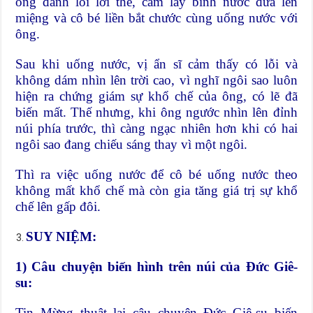
ông đành lỗi lời thề, cầm lấy bình nước đưa lên
miệng và cô bé liền bắt chước cùng uống nước với
ông.
Sau khi uống nước, vị ẩn sĩ cảm thấy có lỗi và
không dám nhìn lên trời cao, vì nghĩ ngôi sao luôn
hiện ra chứng giám sự khổ chế của ông, có lẽ đã
biến mất. Thế nhưng, khi ông ngước nhìn lên đỉnh
núi phía trước, thì càng ngạc nhiên hơn khi có hai
ngôi sao đang chiếu sáng thay vì một ngôi.
Thì ra việc uống nước để cô bé uống nước theo
không mất khổ chế mà còn gia tăng giá trị sự khổ
chế lên gấp đôi.
SUY NIỆM:
1) Câu chuyện biến hình trên núi của Đức Giê-
su:
Tin Mừng thuật lại câu chuyện Đức Giê-su biến