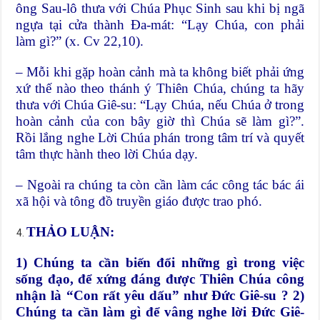
ông Sau-lô thưa với Chúa Phục Sinh sau khi bị ngã
ngựa tại cửa thành Đa-mát: “Lạy Chúa, con phải
làm gì?” (x. Cv 22,10).
– Mỗi khi gặp hoàn cảnh mà ta không biết phải ứng
xứ thế nào theo thánh ý Thiên Chúa, chúng ta hãy
thưa với Chúa Giê-su: “Lạy Chúa, nếu Chúa ở trong
hoàn cảnh của con bây giờ thì Chúa sẽ làm gì?”.
Rồi lắng nghe Lời Chúa phán trong tâm trí và quyết
tâm thực hành theo lời Chúa dạy.
– Ngoài ra chúng ta còn cần làm các công tác bác ái
xã hội và tông đồ truyền giáo được trao phó.
THẢO LUẬN:
1) Chúng ta cần biến đổi những gì trong việc
sống đạo, để xứng đáng được Thiên Chúa công
nhận là “Con rất yêu dấu” như Đức Giê-su ? 2)
Chúng ta cần làm gì để vâng nghe lời Đức Giê-