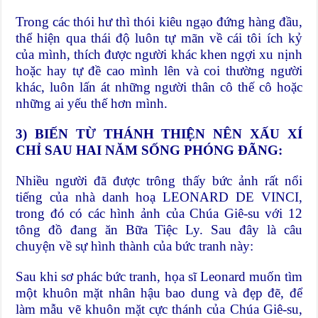
Trong các thói hư thì thói kiêu ngạo đứng hàng đầu,
thể hiện qua thái độ luôn tự mãn về cái tôi ích kỷ
của mình, thích được người khác khen ngợi xu nịnh
hoặc hay tự đề cao mình lên và coi thường người
khác, luôn lấn át những người thân cô thế cô hoặc
những ai yếu thế hơn mình.
3) BIẾN TỪ THÁNH THIỆN NÊN XẤU XÍ
CHỈ SAU HAI NĂM SỐNG PHÓNG ĐÃNG:
Nhiều người đã được trông thấy bức ảnh rất nổi
tiếng của nhà danh hoạ LEONARD DE VINCI,
trong đó có các hình ảnh của Chúa Giê-su với 12
tông đồ đang ăn Bữa Tiệc Ly. Sau đây là câu
chuyện về sự hình thành của bức tranh này:
Sau khi sơ phác bức tranh, họa sĩ Leonard muốn tìm
một khuôn mặt nhân hậu bao dung và đẹp đẽ, để
làm mẫu vẽ khuôn mặt cực thánh của Chúa Giê-su,