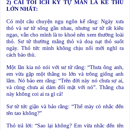
2) CÁI TÔI ÍCH KỶ TỰ MÃN LÀ KẺ THÙ
LỚN NHẤT:
Có một câu chuyện ngụ ngôn kể rằng: Ngày xưa
thỏ và sư tử sống gần nhau, nhưng sư tử rất kiêu
ngạo, vẫn cho mình là to khoẻ nên xem thường loài
thỏ. Sư tử thường mắng thỏ và doạ nạt thỏ suốt
ngày. Thỏ tức mình không chịu nổi mới nghĩ ra
cách báo thù.
Một lần kia nó nói với sư tử rằng: “Thưa ông anh,
em vừa gặp một thằng to lớn và trông giống anh
lắm. Nó bảo em rằng: “Trên đời này nó chưa sợ ai,
và cũng chưa ai dám đối mặt với nó”. Thằng cha
này không coi ai ra gì cả!
Sư tử tức giận và bảo rằng: “Thế mày có nhắc đến
tên tao không?”
Thỏ trả lời: “Sao lại không? Em vừa nhắc đến tên