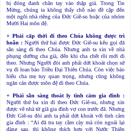
bị đóng đanh chân tay vào thập giá. Trong Tin
Mừng, chúng ta không thấy chỗ nào đề cập đến
một ngôi nhà riêng của Đức Giê-su hoặc của nhóm
Mười Hai môn đệ.
+ Phải cấp thời đi theo Chúa không được trì
hoãn
:
Người thứ hai được Đức Giê-su kêu gọi đã
sẵn sàng đi theo Chúa. Nhưng anh ta xin về nhà
phụng dưỡng cha già, đến khi cha chết rồi mới đi
theo. Nhưng Người đòi anh phải dứt khoát chọn sứ
vụ đi loan báo Triều Đại Thiên Chúa. Còn việc báo
hiếu cha mẹ tuy quan trọng, nhưng cũng không
ngăn cản được môn đệ đi theo Chúa.
+ Phải sẵn sàng thoát ly tình cảm gia đình
:
Người thứ ba xin đi theo Đức Giê-su, nhưng xin
được về nhà từ giã gia đình vợ con trước đã. Nhưng
Đức Giê-su đòi anh ta phải dứt khoát với tình cảm
gia đình : “Ai đã tra tay cầm cày mà còn ngoái lại
đàng sau, thì không thích hợp với Nước Thiên