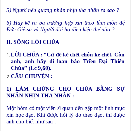
5) Người nêu gương nhẫn nhịn tha nhân ra sao ?
6) Hãy kể ra ba trường hợp xin theo làm môn đệ
Đức Giê-su và Người đòi họ điều kiện thế nào ?
II. SỐNG LỜI CHÚA
LỜI CHÚA : “Cứ để kẻ chết chôn kẻ chết. Còn
anh, anh hãy đi loan báo Triều Đại Thiên
Chúa” (Lc 9,60).
CÂU CHUYỆN :
1) LÀM CHỨNG CHO CHÚA BẰNG SỰ
NHẪN NHỊN THA NHÂN :
Một hôm có một viên sĩ quan đến gặp một linh mục
xin học đạo. Khi được hỏi lý do theo đạo, thì được
anh cho biết như sau :