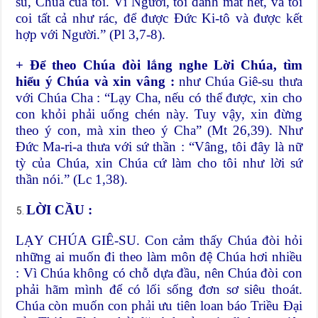
su, Chúa của tôi. Vì Người, tôi đành mất hết, và tôi
coi tất cả như rác, để được Đức Ki-tô và được kết
hợp với Người.” (Pl 3,7-8).
+ Để theo Chúa đòi lắng nghe Lời Chúa, tìm
hiểu ý Chúa và xin vâng
:
như Chúa Giê-su thưa
với Chúa Cha : “Lạy Cha, nếu có thể được, xin cho
con khỏi phải uống chén này. Tuy vậy, xin đừng
theo ý con, mà xin theo ý Cha” (Mt 26,39). Như
Đức Ma-ri-a thưa với sứ thần : “Vâng, tôi đây là nữ
tỳ của Chúa, xin Chúa cứ làm cho tôi như lời sứ
thần nói.” (Lc 1,38).
LỜI CẦU
:
LẠY CHÚA GIÊ-SU. Con cảm thấy Chúa đòi hỏi
những ai muốn đi theo làm môn đệ Chúa hơi nhiều
: Vì Chúa không có chỗ dựa đầu, nên Chúa đòi con
phải hãm mình để có lối sống đơn sơ siêu thoát.
Chúa còn muốn con phải ưu tiên loan báo Triều Đại