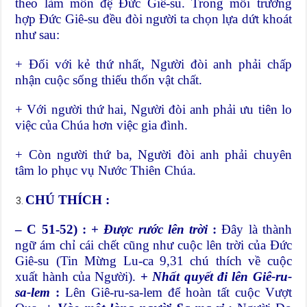
theo làm môn đệ Đức Giê-su. Trong mỗi trường
hợp Đức Giê-su đều đòi người ta chọn lựa dứt khoát
như sau:
+ Đối với kẻ thứ nhất, Người đòi anh phải chấp
nhận cuộc sống thiếu thốn vật chất.
+ Với người thứ hai, Người đòi anh phải ưu tiên lo
việc của Chúa hơn việc gia đình.
+ Còn người thứ ba, Người đòi anh phải chuyên
tâm lo phục vụ Nước Thiên Chúa.
CHÚ THÍCH :
– C 51-52) : +
Được rước lên trời
:
Đây là thành
ngữ ám chỉ cái chết cũng như cuộc lên trời của Đức
Giê-su (Tin Mừng Lu-ca 9,31 chú thích về cuộc
xuất hành của Người).
+
Nhất quyết đi lên Giê-ru-
sa-lem
:
Lên Giê-ru-sa-lem để hoàn tất cuộc Vượt