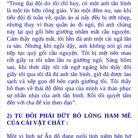
“Trong đại đội do tôi chỉ huy, có một anh tân binh
là một tín hữu công giáo. Vào một đêm nọ, sau khi
tiểu đội đi tuần về, quần áo ai nấy đều bị ướt nhẹp,
nhưng thay vì thay quần áo đi ngủ, thì anh chàng
này lại quì gối bên giường nhắm mắt cầu nguyện.
Cảm thấy ngứa mắt, tôi liền đá anh một cái ngã lăn
ra sàn. Nhưng khi ngồi dậy, anh không nói gì mà
tiếp tục quỳ gối cầu nguyện. Tôi bị mệt nên mau
cởi giầy ra rồi nằm lăn ra giường ngủ. Sáng hôm
sau, khi thức dậy tôi rất ngỡ ngàng khi thấy đôi
giầy tối qua tôi đã đá anh tân binh, giờ đã được lau
sạch và xếp gọn để bên cạnh giường tôi. Tôi thấy
hổ thẹn về thái độ đêm qua của mình và thán phục
sự nhẫn nhịn của anh tân binh. Rồi tôi quyết tâm
đến với cha để xin theo đạo”.
2) TU ĐÒI PHẢI DỨT BỎ LÒNG HAM MÊ
CỦA CẢI VẬT CHẤT
:
Một vị linh sư Ấn độ đang ngồi tịnh niệm bên bờ