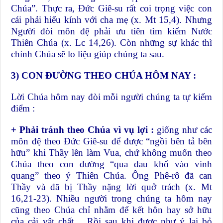
Chúa”. Thực ra, Đức Giê-su rất coi trọng việc con
cái phải hiếu kính với cha mẹ (x. Mt 15,4). Nhưng
Người đòi môn đệ phải ưu tiên tìm kiếm Nước
Thiên Chúa (x. Lc 14,26). Còn những sự khác thì
chính Chúa sẽ lo liệu giúp chúng ta sau.
3) CON ĐƯỜNG THEO CHÚA HÔM NAY :
Lời Chúa hôm nay đòi mỗi người chúng ta tự kiểm
điểm :
+ Phải tránh theo Chúa
vì
vụ lợi
:
giống như các
môn đệ theo Đức Giê-su để được “ngồi bên tả bên
hữu” khi Thầy lên làm Vua, chứ không muốn theo
Chúa theo con đường “qua đau khổ vào vinh
quang” theo ý Thiên Chúa. Ông Phê-rô đã can
Thầy và đã bị Thầy nặng lời quở trách (x. Mt
16,21-23). Nhiều người trong chúng ta hôm nay
cũng theo Chúa chỉ nhằm để kết hôn hay sở hữu
của cải vật chất… Rồi sau khi được như ý lại bỏ