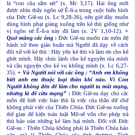
là “con của sấm sét” (x. Mc 3,17). Hai ông mới
được nhìn thấy ngôn sứ Ê-li-a trong cuộc biến hình
của Đức Giê-su (x. Lc 9,28-36), nên giờ đây muốn
dùng hình phạt giáng xuống trên kẻ thù giống như
vị ngôn sứ Ê-li-a này đã làm (x. 2V 1,10-12).
+
Quở mắng các ông
:
Đức Giê-su muốn các môn đệ
hành xử theo giáo huấn mà Người đã dạy về cách
đối xử với kẻ thù : Hãy yêu kẻ thù và làm ơn cho kẻ
ghét mình. Hãy chúc lành cho kẻ nguyền rủa mình
và cầu nguyện cho kẻ vu khống mình (x. Lc 6,27-
35).
+
Và Người nói với các ông : “Anh em không
biết anh em thuộc loại thần khí nào. Vì Con
Người không đến để làm cho người ta mất mạng,
nhưng là để cứu mạng”
:
Đức Giê-su dạy cho các
môn đệ biết việc báo thù là việc của thần dữ chứ
không phải việc của Thiên Chúa. Đức Giê-su xuống
thế gian để kiện toàn luật Mô-sê vốn cho phép trả
thù báo oán những kẻ làm hại mình. Đối với Đức
Giê-su : Thiên Chúa không phải là Thiên Chúa báo
oán, mà là Thiên Chúa của tình thương. Tình