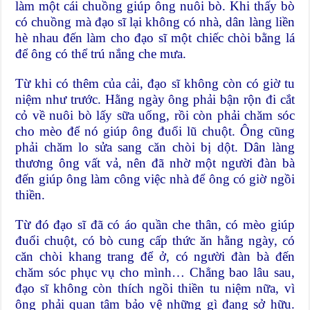
làm một cái chuồng giúp ông nuôi bò. Khi thấy bò
có chuồng mà đạo sĩ lại không có nhà, dân làng liền
hè nhau đến làm cho đạo sĩ một chiếc chòi bằng lá
để ông có thể trú nắng che mưa.
Từ khi có thêm của cải, đạo sĩ không còn có giờ tu
niệm như trước. Hằng ngày ông phải bận rộn đi cắt
cỏ về nuôi bò lấy sữa uống, rồi còn phải chăm sóc
cho mèo để nó giúp ông đuổi lũ chuột. Ông cũng
phải chăm lo sửa sang căn chòi bị dột. Dân làng
thương ông vất vả, nên đã nhờ một người đàn bà
đến giúp ông làm công việc nhà để ông có giờ ngồi
thiền.
Từ đó đạo sĩ đã có áo quần che thân, có mèo giúp
đuổi chuột, có bò cung cấp thức ăn hằng ngày, có
căn chòi khang trang để ở, có người đàn bà đến
chăm sóc phục vụ cho mình… Chẳng bao lâu sau,
đạo sĩ không còn thích ngồi thiền tu niệm nữa, vì
ông phải quan tâm bảo vệ những gì đang sở hữu.