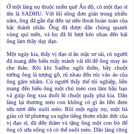
Ở một làng nọ thuộc miền quê Ấn độ, có một đạo sĩ
tên là SADHU. Với lối sống đơn giản trong nhiều
năm, ông đã gần đạt đến sự siêu thoát hoàn toàn của
bậc thánh nhân. Ông đã được dân chúng quanh
vùng quí mến, và họ đã lũ lượt kéo nhau đến bái
ông làm thầy dạy đạo.
Một ngày kia, thấy vị đạo sĩ ăn mặc sơ sài, có người
đã mang đến biếu mấy mảnh vải tốt để ông may áo
che thân. Rồi khi Sadhu ngồi thiền, bầy chuột
tưởng ông là tượng gỗ, rủ nhau đến rúc vào áo của
ông gặm nhấm. Có người thấy thế tội nghiệp, liền
mang đến biếu ông một chú mèo con làm bầu bạn
và giúp ông xua đuổi lũ chuột quấy phá kia. Dân
làng lại thương mèo con không có gì ăn liền đem
sữa tươi đến nuôi mèo. Rồi một ngày nọ, một bà
giàu có từ phương xa nghe tiếng thơm nhân đức của
vị đạo sĩ, đã đến thăm và tặng ông một con bò để
ông có sữa uống và có thể nuôi mèo. Dân làng cũng