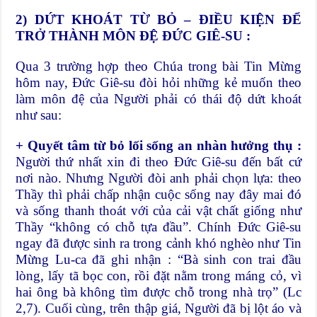
2) DỨT KHOÁT TỪ BỎ
–
ĐIỀU KIỆN ĐỂ
TRỞ THÀNH MÔN ĐỆ ĐỨC GIÊ-SU
:
Qua 3 trường hợp theo Chúa trong bài Tin Mừng
hôm nay, Đức Giê-su đòi hỏi những kẻ muốn theo
làm môn đệ của Người phải có thái độ dứt khoát
như sau:
+ Quyết tâm từ bỏ lối sống an nhàn hưởng thụ
:
Người thứ nhất xin đi theo Đức Giê-su đến bất cứ
nơi nào. Nhưng Người đòi anh phải chọn lựa: theo
Thầy thì phải chấp nhận cuộc sống nay đây mai đó
và sống thanh thoát với của cải vật chất giống như
Thầy “không có chỗ tựa đầu”. Chính Đức Giê-su
ngay đã được sinh ra trong cảnh khó nghèo như Tin
Mừng Lu-ca đã ghi nhận : “Bà sinh con trai đầu
lòng, lấy tã bọc con, rồi đặt nằm trong máng cỏ, vì
hai ông bà không tìm được chỗ trong nhà trọ” (Lc
2,7). Cuối cùng, trên thập giá, Người đã bị lột áo và