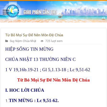
Từ Bỏ Mọi Sự Để Nên Môn Đệ Chúa
Suy Niệm Chúa Nhật
725 lượt xem
HIỆP SỐNG TIN MỪNG
CHÚA NHẬT 13 THƯỜNG NIÊN C
1 V 19,16b.19-21 ; Gl 5,1.13-18 ; Lc 9,51-62
Từ Bỏ Mọi Sự Để Nên Môn Đệ Chúa
I. HOC LỜI CHÚA
TIN MỪNG : Lc 9,51-62.