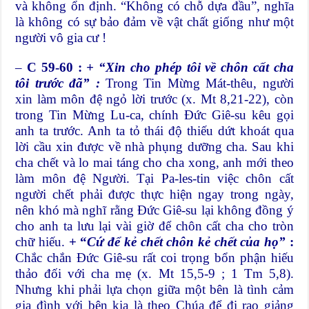
và không ổn định. “Không có chỗ dựa đầu”, nghĩa
là không có sự bảo đảm về vật chất giống như một
người vô gia cư !
–
C 59-60 :
+ “Xin cho phép tôi về chôn cất cha
tôi trước đã” :
Trong Tin Mừng Mát-thêu, người
xin làm môn đệ ngỏ lời trước (x. Mt 8,21-22), còn
trong Tin Mừng Lu-ca, chính Đức Giê-su kêu gọi
anh ta trước. Anh ta tỏ thái độ thiếu dứt khoát qua
lời cầu xin được về nhà phụng dưỡng cha. Sau khi
cha chết và lo mai táng cho cha xong, anh mới theo
làm môn đệ Người. Tại Pa-les-tin việc chôn cất
người chết phải được thực hiện ngay trong ngày,
nên khó mà nghĩ rằng Đức Giê-su lại không đồng ý
cho anh ta lưu lại vài giờ để chôn cất cha cho tròn
chữ hiếu.
+ “
Cứ để kẻ chết chôn kẻ chết của họ”
:
Chắc chắn Đức Giê-su rất coi trọng bổn phận hiếu
thảo đối với cha mẹ (x. Mt 15,5-9 ; 1 Tm 5,8).
Nhưng khi phải lựa chọn giữa một bên là tình cảm
gia đình với bên kia là theo Chúa để đi rao giảng