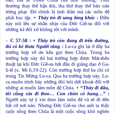
thương thay thế hận thù, tha thứ thay thế báo oán
trừng phạt. Đó chính là tinh thần mà các môn đệ
phải học tập.
+
Thầy trò đi sang làng khác
:
Điều
này nói lên sự nhẫn nhịn của Đức Giê-su đối với
những kẻ đối xử không tốt với mình.
–
C 57-58 : +
Thầy trò còn đang đi trên đường,
thì có kẻ thưa Người rằng
:
Lu-ca ghi lại ở đây ba
trường hợp về ơn kêu gọi theo Chúa. Trong ba
trường hợp này thì hai trường hợp được Mát-thêu
thuật lại khi Đức Giê-su bắt đầu đi giảng đạo ở Ga-
li-lê (x. Mt 6,19-22). Còn trường hợp thứ ba chỉ có
trong Tin Mừng Lu-ca. Qua ba trường hợp này, Lu-
ca muốn trình bày những đòi hỏi dứt khoát đối với
những ai muốn làm môn đệ Chúa.
+ “
Thầy đi đâu,
tôi cũng xin đi theo… Con chồn có hang…”
:
Người này tự ý xin theo làm môn đệ và sẽ đi đến
bất cứ nơi nào. Nhưng Đức Giê-su cho anh ta thấy
cuộc sống theo Chúa là một cuộc sống khó nghèo