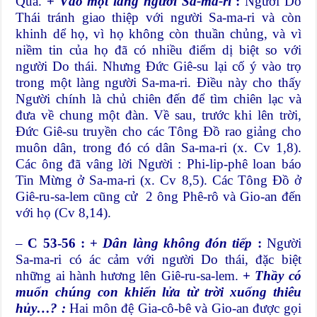
Qua.
+
Vào một làng người Sa-ma-ri
:
Người Do
Thái tránh giao thiệp với người Sa-ma-ri và còn
khinh dể họ, vì họ không còn thuần chủng, và vì
niềm tin của họ đã có nhiều điểm dị biệt so với
người Do thái. Nhưng Đức Giê-su lại cố ý vào trọ
trong một làng người Sa-ma-ri. Điều này cho thấy
Người chính là chủ chiên đến để tìm chiên lạc và
đưa về chung một đàn. Về sau, trước khi lên trời,
Đức Giê-su truyền cho các Tông Đồ rao giảng cho
muôn dân, trong đó có dân Sa-ma-ri (x. Cv 1,8).
Các ông đã vâng lời Người : Phi-lip-phê loan báo
Tin Mừng ở Sa-ma-ri (x. Cv 8,5). Các Tông Đồ ở
Giê-ru-sa-lem cũng cử 2 ông Phê-rô và Gio-an đến
với họ (Cv 8,14).
–
C 53-56 : +
Dân làng không đón tiếp
:
Người
Sa-ma-ri có ác cảm với người Do thái, đặc biệt
những ai hành hương lên Giê-ru-sa-lem.
+
Thầy có
muốn chúng con khiến lửa từ trời xuống thiêu
hủy…? :
Hai môn đệ Gia-cô-bê và Gio-an được gọi