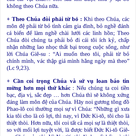
không theo Chúa nữa.
+ Theo Chúa đòi phải từ bỏ
:
Khi theo Chúa, các
môn đệ phải từ bỏ tình cảm gia đình, bỏ nghề đánh
cá biển để làm nghề chài lưới các linh hồn; Theo
Chúa đòi chúng ta phải bỏ đi cái tôi ích kỷ, chấp
nhận những lao nhọc thất bại trong cuộc sống, như
lời Chúa Giê-su : “Ai muốn theo tôi, phải từ bỏ
chính mình, vác thập giá mình hằng ngày mà theo”
(Lc 9,23).
+ Cần coi trọng Chúa và sứ vụ loan báo tin
mừng hơn mọi thứ khác
: Nếu chúng ta coi tiền
bạc, địa vị, sắc đẹp … hơn Chúa thì sẽ không xứng
đáng làm môn đệ của Chúa. Hãy noi gương tông đồ
Phao-lô coi thường mọi sự vì Chúa: “Những gì xưa
kia tôi cho là có lợi, thì nay, vì Đức Ki-tô, tôi cho là
thiệt thòi. Hơn nữa, tôi coi tất cả mọi sự là thiệt thòi,
so với mối lợi tuyệt vời, là được biết Đức Ki-tô Giê-