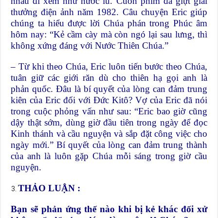
nhau đi xem như nước lũ. Cuốn phim đã giựt giải
thưởng điện ảnh năm 1982. Câu chuyện Eric giúp
chúng ta hiểu được lời Chúa phán trong Phúc âm
hôm nay: “Kẻ cầm cày mà còn ngó lại sau lưng, thì
không xứng đáng với Nước Thiên Chúa.”
– Từ khi theo Chúa, Eric luôn tiến bước theo Chúa,
tuân giữ các giới răn dù cho thiên hạ gọi anh là
phản quốc. Đâu là bí quyết của lòng can đảm trung
kiên của Eric đối với Đức Kitô? Vợ của Eric đã nói
trong cuộc phỏng vấn như sau: “Eric bao giờ cũng
dậy thật sớm, dùng giờ đầu tiên trong ngày để đọc
Kinh thánh và cầu nguyện và sắp đặt công việc cho
ngày mới.” Bí quyết của lòng can đảm trung thành
của anh là luôn gặp Chúa mỗi sáng trong giờ cầu
nguyện.
THẢO LUẬN
:
Bạn sẽ phản ứng thế nào khi bị kẻ khác đối xử