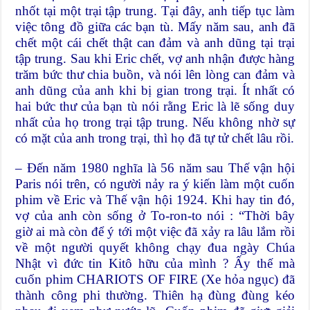
nhốt tại một trại tập trung. Tại đây, anh tiếp tục làm
việc tông đồ giữa các bạn tù. Mấy năm sau, anh đã
chết một cái chết thật can đảm và anh dũng tại trại
tập trung. Sau khi Eric chết, vợ anh nhận được hàng
trăm bức thư chia buồn, và nói lên lòng can đảm và
anh dũng của anh khi bị gian trong trại. Ít nhất có
hai bức thư của bạn tù nói rằng Eric là lẽ sống duy
nhất của họ trong trại tập trung. Nếu không nhờ sự
có mặt của anh trong trại, thì họ đã tự tử chết lâu rồi.
– Đến năm 1980 nghĩa là 56 năm sau Thế vận hội
Paris nói trên, có người nảy ra ý kiến làm một cuốn
phim về Eric và Thế vận hội 1924. Khi hay tin đó,
vợ của anh còn sống ở To-ron-to nói : “Thời bây
giờ ai mà còn để ý tới một việc đã xảy ra lâu lắm rồi
về một người quyết không chạy đua ngày Chúa
Nhật vì đức tin Kitô hữu của mình ? Ấy thế mà
cuốn phim CHARIOTS OF FIRE (Xe hỏa ngục) đã
thành công phi thường. Thiên hạ đùng đùng kéo