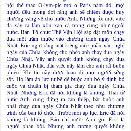
hội thể thao O-lym-pic mở ở Paris năm đó, mọi
người đều mong đợi rằng anh sẽ chiếm được huy
chương vàng về cho nước Anh. Nhưng rồi một việc
đã xảy ra làm xôn xao cả trong cũng như ngoài
nước. Ban Tổ chức Thế Vận Hội sắp đặt môn chạy
đua một trăm thước vào chương trình ngày Chúa
Nhật. Eric nghĩ rằng luật kiêng việc phần xác, nghỉ
ngày của Chúa, không cho phép anh chạy đua ngày
Chúa Nhật. Vậy anh quyết định không chạy đua
ngày Chúa Nhật, dầu việc nầy làm cho anh rất buồn
phiền. Khi tin nầy được loan đi, mọi người sửng
sốt. Họ làm áp lực tư bề để buộc anh bỏ ý định bỏ
cuộc và chuẩn bị tham gia chạy đua ngày Chúa
Nhật. Nhưng Eric đã nói không là không. Thái tử
nước Anh cũng đứng ra can thiệp, bắt buộc anh
phải chạy đua ngày Chúa Nhật theo như chương
trình của ban tổ chức. Trước mọi áp lực, Eric đã nói
không là không. Báo chí nước Anh gọi Eric là
người phản bội. Nhưng anh cương quyết không