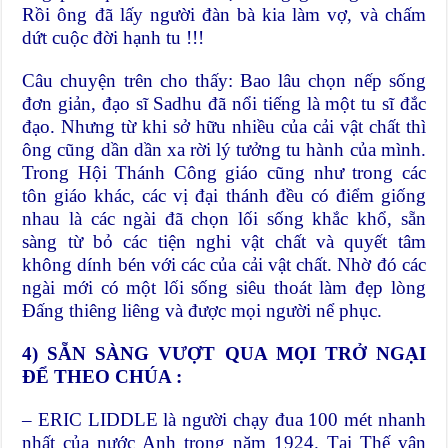
Rồi ông đã lấy người đàn bà kia làm vợ, và chấm
dứt cuộc đời hạnh tu !!!
Câu chuyện trên cho thấy: Bao lâu chọn nếp sống
đơn giản, đạo sĩ Sadhu đã nổi tiếng là một tu sĩ đắc
đạo. Nhưng từ khi sở hữu nhiều của cải vật chất thì
ông cũng dần dần xa rời lý tưởng tu hành của mình.
Trong Hội Thánh Công giáo cũng như trong các
tôn giáo khác, các vị đại thánh đều có điểm giống
nhau là các ngài đã chọn lối sống khắc khổ, sẵn
sàng từ bỏ các tiện nghi vật chất và quyết tâm
không dính bén với các của cải vật chất. Nhờ đó các
ngài mới có một lối sống siêu thoát làm đẹp lòng
Đấng thiêng liêng và được mọi người nể phục.
4)
SẴN SÀNG
VƯỢT QUA MỌI TRỞ NGẠI
ĐỂ THEO CHÚA
:
– ERIC LIDDLE là người chạy đua 100 mét nhanh
nhất của nước Anh trong năm 1924. Tại Thế vận