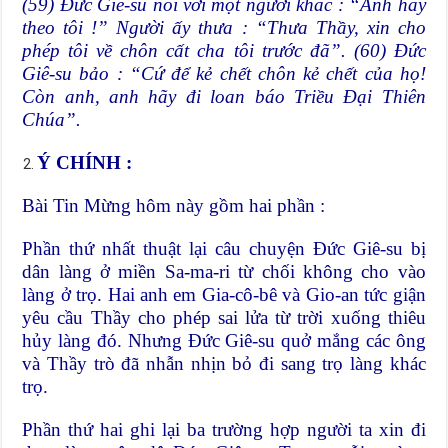
(59) Đức Giê-su nói với một người khác : “Anh hãy
theo tôi !” Người ấy thưa : “Thưa Thầy, xin cho
phép tôi về chôn cất cha tôi trước đã”. (60) Đức
Giê-su bảo : “Cứ để kẻ chết chôn kẻ chết của họ!
Còn anh, anh hãy đi loan báo Triều Đại Thiên
Chúa”.
Ý CHÍNH :
Bài Tin Mừng hôm này gồm hai phần :
Phần thứ nhất thuật lại câu chuyện Đức Giê-su bị
dân làng ở miền Sa-ma-ri từ chối không cho vào
làng ở trọ. Hai anh em Gia-cô-bê và Gio-an tức giận
yêu cầu Thầy cho phép sai lửa từ trời xuống thiêu
hủy làng đó. Nhưng Đức Giê-su quở mắng các ông
và Thầy trò đã nhẫn nhịn bỏ đi sang trọ làng khác
trọ.
Phần thứ hai ghi lại ba trường hợp người ta xin đi