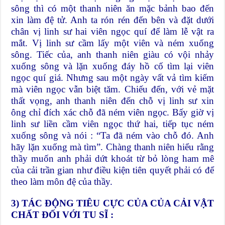
sông thì có một thanh niên ăn mặc bảnh bao đến
xin làm đệ tử. Anh ta rón rén đến bên và đặt dưới
chân vị linh sư hai viên ngọc quí để làm lễ vật ra
mắt. Vị linh sư cầm lấy một viên và ném xuống
sông. Tiếc của, anh thanh niên giàu có vội nhảy
xuống sông và lặn xuống đáy hồ cố tìm lại viên
ngọc quí giá. Nhưng sau một ngày vất vả tìm kiếm
mà viên ngọc vẫn biệt tăm. Chiếu đến, với vẻ mặt
thất vọng, anh thanh niên đến chỗ vị linh sư xin
ông chỉ đích xác chỗ đã ném viên ngọc. Bấy giờ vị
linh sư liền cầm viên ngọc thứ hai, tiếp tục ném
xuống sông và nói : “Ta đã ném vào chỗ đó. Anh
hãy lặn xuống mà tìm”. Chàng thanh niên hiểu rằng
thầy muốn anh phải dứt khoát từ bỏ lòng ham mê
của cải trần gian như điều kiện tiên quyết phải có để
theo làm môn đệ của thầy.
3)
TÁC ĐỘNG
TIÊU CỰC CỦA CỦA CẢI VẬT
CHẤT
ĐỐI VỚI TU SĨ
: