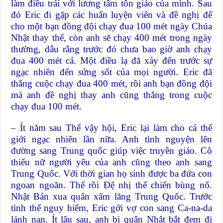
làm điều trái với lương tâm tôn giáo của mình. Sau
đó Eric đi gặp các huấn luyện viên và đề nghị để
cho một bạn đồng đội chạy đua 100 mét ngày Chúa
Nhật thay thế, còn anh sẽ chạy 400 mét trong ngày
thường, dẫu rằng trước đó chưa bao giờ anh chạy
đua 400 mét cả. Một điều lạ đã xảy đến trước sự
ngạc nhiên đến sửng sốt của mọi người. Eric đã
thắng cuộc chạy đua 400 mét, rồi anh bạn đồng đội
mà anh đề nghị thay anh cũng thắng trong cuộc
chạy đua 100 mét.
– Ít năm sau Thế vậy hội, Eric lại làm cho cả thế
giới ngạc nhiên lần nữa. Anh tình nguyện lên
đường sang Trung quốc giúp việc truyền giáo. Cô
thiếu nữ người yêu của anh cũng theo anh sang
Trung Quốc. Với thời gian họ sinh được ba đứa con
ngoan ngoãn. Thế rồi Đệ nhị thế chiến bùng nổ.
Nhật Bản xua quân xâm lăng Trung Quốc. Trước
tình thế nguy hiểm, Eric gởi vợ con sang Ca-na-da
lánh nạn. Ít lâu sau, anh bị quân Nhật bắt đem đi