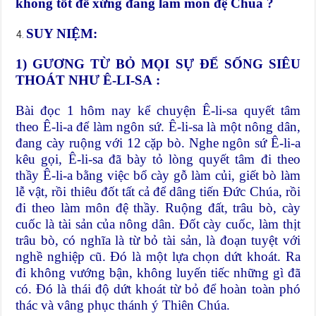
không tốt để xứng đáng làm môn đệ Chúa ?
SUY NIỆM:
1) GƯƠNG TỪ BỎ MỌI SỰ ĐỂ SỐNG SIÊU
THOÁT NHƯ Ê-LI-SA
:
Bài đọc 1 hôm nay kể chuyện Ê-li-sa quyết tâm
theo Ê-li-a để làm ngôn sứ. Ê-li-sa là một nông dân,
đang cày ruộng với 12 cặp bò. Nghe ngôn sứ Ê-li-a
kêu gọi, Ê-li-sa đã bày tỏ lòng quyết tâm đi theo
thầy Ê-li-a bằng việc bổ cày gỗ làm củi, giết bò làm
lễ vật, rồi thiêu đốt tất cả để dâng tiến Đức Chúa, rồi
đi theo làm môn đệ thầy. Ruộng đất, trâu bò, cày
cuốc là tài sản của nông dân. Đốt cày cuốc, làm thịt
trâu bò, có nghĩa là từ bỏ tài sản, là đoạn tuyệt với
nghề nghiệp cũ. Đó là một lựa chọn dứt khoát. Ra
đi không vướng bận, không luyến tiếc những gì đã
có. Đó là thái độ dứt khoát từ bỏ để hoàn toàn phó
thác và vâng phục thánh ý Thiên Chúa.