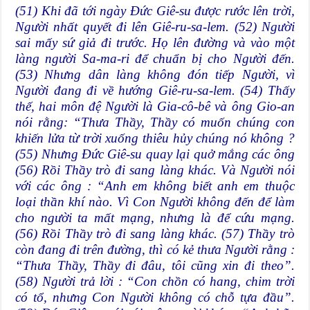
(51) Khi đã tới ngày Đức Giê-su được rước lên trời,
Người nhất quyết đi lên Giê-ru-sa-lem. (52) Người
sai mấy sứ giả đi trước. Họ lên đường và vào một
làng người Sa-ma-ri để chuẩn bị cho Người đến.
(53) Nhưng dân làng không đón tiếp Người, vì
Người đang đi về hướng Giê-ru-sa-lem. (54) Thấy
thế, hai môn đệ Người là Gia-cô-bê và ông Gio-an
nói rằng: “Thưa Thầy, Thầy có muốn chúng con
khiến lửa từ trời xuống thiêu hủy chúng nó không ?
(55) Nhưng Đức Giê-su quay lại quở mắng các ông
(56) Rồi Thầy trò đi sang làng khác. Và Người nói
với các ông : “Anh em không biết anh em thuộc
loại thần khí nào. Vì Con Người không đến để làm
cho người ta mất mạng, nhưng là để cứu mạng.
(56) Rồi Thầy trò đi sang làng khác. (57) Thầy trò
còn đang đi trên đường, thì có kẻ thưa Người rằng :
“Thưa Thầy, Thầy đi đâu, tôi cũng xin đi theo”.
(58) Người trả lời : “Con chồn có hang, chim trời
có tổ, nhưng Con Người không có chỗ tựa đầu”.