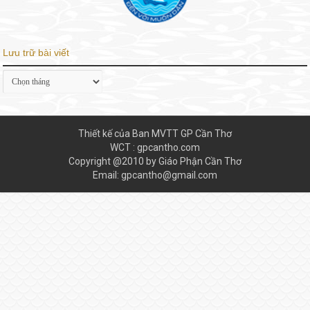
Lưu trữ bài viết
Lưu
trữ
bài
viết
Thiết kế của Ban MVTT GP Cần Thơ
WCT : gpcantho.com
Copyright @2010 by Giáo Phận Cần Thơ
Email: gpcantho@gmail.com