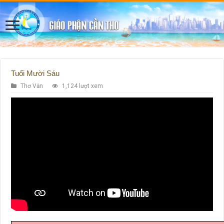
Tuổi Mười Sáu
Thơ Văn
1,124 lượt xem