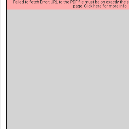
Failed to fetch Error: URL to the PDF file must be on exactly th
page.
Click here for more info