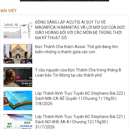
BÀI VIẾT
ĐỒNG SÁNG LẬP ACUTIS AI SUY TƯ VỀ
MAGNIFICA HUMANITAS VÀ LỜI MỜI GỌI CỦA ĐỨC
GIÁO HOÀNG ĐỐI VỚI CÁC MÔN ĐỆ TRONG THỜI
ĐẠI KỸ THUẬT SỐ
Đức Thánh Cha thăm Assisi: Thế giới đang tìm
kiếm những vị thánh giữa các con
Ý cầu nguyện của Đức Thánh Cha trong tháng 8:
Loan báo Tin Mừng tại các thành phố
Lớp Thánh Kinh Trực Tuyến ĐC Stephano Bài 222 |
Sách MA-CA-BÊ Quyển 1 I Chương 1 | 19g30 |
7/8/2026
Lớp Thánh Kinh Trực Tuyến ĐC Stephano Bài 221 |
Sách NƠ-KHE-MI-A I Chương 12 | 19g30 |
31/7/2026