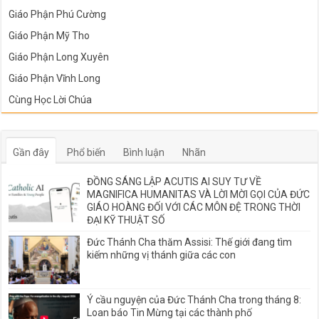
Giáo Phận Phú Cường
Giáo Phận Mỹ Tho
Giáo Phận Long Xuyên
Giáo Phận Vĩnh Long
Cùng Học Lời Chúa
Gần đây
Phổ biến
Bình luận
Nhãn
ĐỒNG SÁNG LẬP ACUTIS AI SUY TƯ VỀ
MAGNIFICA HUMANITAS VÀ LỜI MỜI GỌI CỦA ĐỨC
GIÁO HOÀNG ĐỐI VỚI CÁC MÔN ĐỆ TRONG THỜI
ĐẠI KỸ THUẬT SỐ
Đức Thánh Cha thăm Assisi: Thế giới đang tìm
kiếm những vị thánh giữa các con
Ý cầu nguyện của Đức Thánh Cha trong tháng 8:
Loan báo Tin Mừng tại các thành phố