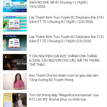
Sách NƠ-KHE-MI-A I Chương 1 | 19g30 |
19/6/2026
Lớp Thánh Kinh Trực Tuyến ĐC Stephano Bài 214 |
Sách ÉT-TE I Chương 8 | 19g30 | 12/6/2026
Lớp Thánh Kinh Trực Tuyến ĐC Stephano Bài 213 |
Sách ÉT-TE | Chương 5 | 19g30 | 5/6/2026
Ý CẦU NGUYỆN CỦA ĐỨC THÁNH CHA THÁNG
6/2026: CẦU NGUYỆN CHO CÁC GIÁ TRỊ TRONG
THỂ THAO
Đức Thánh Cha bổ nhiệm một nữ giáo dân làm
Tổng trưởng Bộ Truyền thông
Tóm tắt thông điệp “Magnifica humanitas” của
ĐTC Lêô XIV: AI phải phục vụ nhân loại