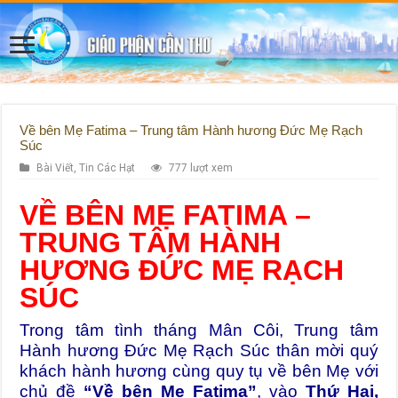
Về bên Mẹ Fatima – Trung tâm Hành hương Đức Mẹ Rạch
Súc
Bài Viết
,
Tin Các Hạt
777 lượt xem
VỀ BÊN MẸ FATIMA –
TRUNG TÂM HÀNH
HƯƠNG ĐỨC MẸ RẠCH
SÚC
Trong tâm tình tháng Mân Côi, Trung tâm
Hành hương Đức Mẹ Rạch Súc thân mời quý
khách hành hương cùng quy tụ về bên Mẹ với
chủ đề
“Về bên Mẹ Fatima”
, vào
Thứ Hai,