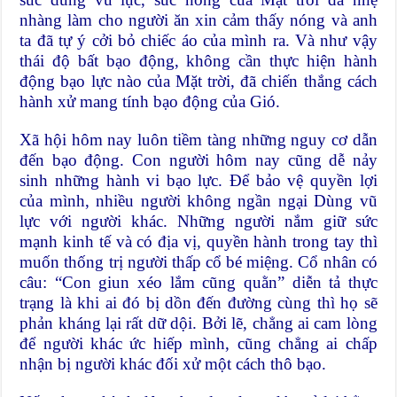
nhàng làm cho người ăn xin cảm thấy nóng và anh
ta đã tự ý cởi bỏ chiếc áo của mình ra. Và như vậy
thái độ bất bạo động, không cần thực hiện hành
động bạo lực nào của Mặt trời, đã chiến thắng cách
hành xử mang tính bạo động của Gió.
Xã hội hôm nay luôn tiềm tàng những nguy cơ dẫn
đến bạo động. Con người hôm nay cũng dễ nảy
sinh những hành vi bạo lực. Để bảo vệ quyền lợi
của mình, nhiều người không ngần ngại Dùng vũ
lực với người khác. Những người nắm giữ sức
mạnh kinh tế và có địa vị, quyền hành trong tay thì
muốn thống trị người thấp cổ bé miệng. Cổ nhân có
câu: “Con giun xéo lắm cũng quằn” diễn tả thực
trạng là khi ai đó bị dồn đến đường cùng thì họ sẽ
phản kháng lại rất dữ dội. Bởi lẽ, chẳng ai cam lòng
để người khác ức hiếp mình, cũng chẳng ai chấp
nhận bị người khác đối xử một cách thô bạo.