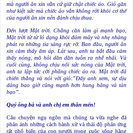
mà người ăn xin vẫn cứ giữ chặt chiếc áo. Gió gần
như kiệt sức mà chiếc áo vẫn không rời khỏi cơ thể
của người ăn xin nên đành chịu thua.
Đến lượt Mặt trời. Chẳng cần làm gì mạnh bạo,
Mặt trời từ từ ló dạng khỏi đám mây và nhẹ nhàng
phát ra những tia sáng rực rỡ. Ban đầu, người ăn
xin cảm thấy ấm áp. Lát sau, anh ta bắt đầu cảm
thấy nóng, mồ hôi dần dần tuôn ra nhễ nhãi. Và
cuối cùng, không chịu nổi sức nóng của Mặt trời,
anh ta lập tức cởi phăng chiếc áo ra. Mặt trời đã
chiến thắng và nói với gió:”Đấy anh xem, sự dịu
dàng bao giờ cũng mạnh hơn hung hăng và tàn
bạo”.
Quý ông bà và anh chị em thân mến!
Câu chuyện ngụ ngôn mà chúng ta vừa nghe đã
phản ánh những cách hành xử và thái độ phản ứng
rất phổ biến của con người trong cuộc sống hằng