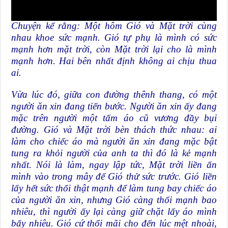
Chuyện kể rằng: Một hôm Gió và Mặt trời cùng
nhau khoe sức mạnh. Gió tự phụ là mình có sức
mạnh hơn mặt trời, còn Mặt trời lại cho là mình
mạnh hơn. Hai bên nhất định không ai chịu thua
ai.
Vừa lúc đó, giữa con đường thênh thang, có một
người ăn xin đang tiến bước. Người ăn xin ấy đang
mặc trên người một tấm áo cũ vương đầy bụi
đường. Gió và Mặt trời bèn thách thức nhau: ai
làm cho chiếc áo mà người ăn xin đang mặc bật
tung ra khỏi người của anh ta thì đó là kẻ mạnh
nhất. Nói là làm, ngay lập tức, Mặt trời liền ẩn
mình vào trong mây để Gió thử sức trước. Gió liền
lấy hết sức thổi thật mạnh để làm tung bay chiếc áo
của người ăn xin, nhưng Gió càng thổi mạnh bao
nhiêu, thì người ấy lại càng giữ chặt lấy áo mình
bấy nhiêu. Gió cứ thổi mãi cho đến lúc mệt nhoài,