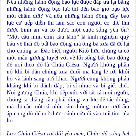
Nếu những hành động bạo lực được đáp trả lại bằng
những hành động bạo lực thì đến bao giờ bạo lực
mới chấm dứt? Và nếu những hành động đầy bạo
lực cứ tiếp diễn thì làm sao con người có thể tìm
được bình an và có được một cuộc sống yên ổn?
“Một câu nhịn chín câu lành” là kinh nghiệm quý
báu về thái độ bất bạo động mà ông bà xưa đã để lại
cho chúng ta. Đặc biệt, người Kitô hữu chúng ta có
một mẫu gương tuyệt vời về lối sống bất bạo động
để noi theo đó là Chúa Giêsu. Người không phẫn
nộ khi bị dân chúng xua đuổi mà lặng lẽ rời khỏi
họ và lánh sang nơi khác. Người cũng không phản
kháng khi bị đánh đập, bị sỉ nhục và bị giết chết.
Noi gương Chúa, khi tiếp xúc với tất cả mọi người,
chúng ta chẳng cần phải dùng vũ lực để tác động,
mà chỉ cần một cái nhìn cảm thông, một nụ cười ấm
áp cũng đủ để mở được cánh cửa đi vào trái tim của
họ.
Lạy Chúa Giêsu rất đỗi yêu mến, Chúa đã sống hết