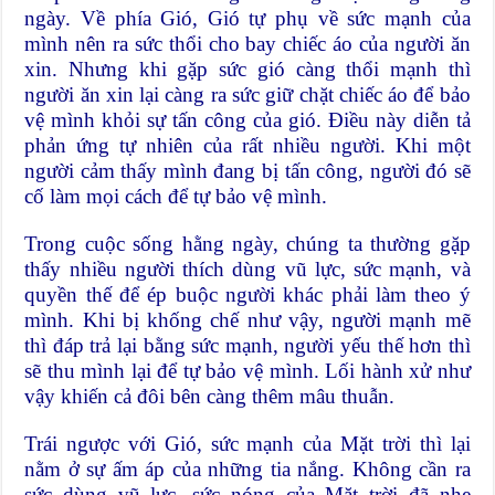
ngày. Về phía Gió, Gió tự phụ về sức mạnh của
mình nên ra sức thổi cho bay chiếc áo của người ăn
xin. Nhưng khi gặp sức gió càng thổi mạnh thì
người ăn xin lại càng ra sức giữ chặt chiếc áo để bảo
vệ mình khỏi sự tấn công của gió. Điều này diễn tả
phản ứng tự nhiên của rất nhiều người. Khi một
người cảm thấy mình đang bị tấn công, người đó sẽ
cố làm mọi cách để tự bảo vệ mình.
Trong cuộc sống hằng ngày, chúng ta thường gặp
thấy nhiều người thích dùng vũ lực, sức mạnh, và
quyền thế để ép buộc người khác phải làm theo ý
mình. Khi bị khống chế như vậy, người mạnh mẽ
thì đáp trả lại bằng sức mạnh, người yếu thế hơn thì
sẽ thu mình lại để tự bảo vệ mình. Lối hành xử như
vậy khiến cả đôi bên càng thêm mâu thuẫn.
Trái ngược với Gió, sức mạnh của Mặt trời thì lại
nằm ở sự ấm áp của những tia nắng. Không cần ra
sức dùng vũ lực, sức nóng của Mặt trời đã nhẹ