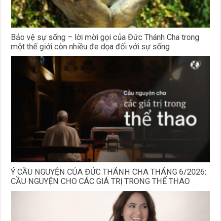
Bảo vệ sự sống – lời mời gọi của Đức Thánh Cha trong
một thế giới còn nhiều đe dọa đối với sự sống
Ý CẦU NGUYỆN CỦA ĐỨC THÁNH CHA THÁNG 6/2026:
CẦU NGUYỆN CHO CÁC GIÁ TRỊ TRONG THỂ THAO