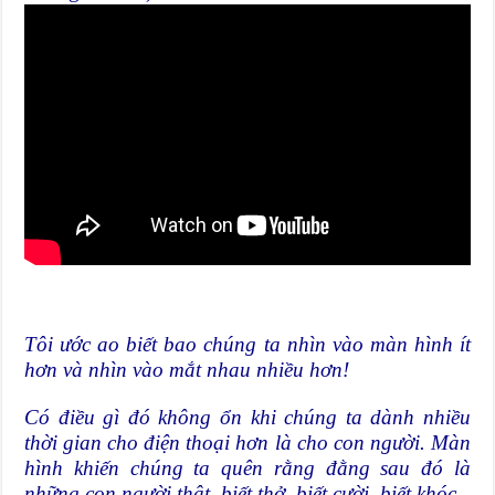
Tôi ước ao biết bao chúng ta nhìn vào màn hình ít
hơn và nhìn vào mắt nhau nhiều hơn!
Có điều gì đó không ổn khi chúng ta dành nhiều
thời gian cho điện thoại hơn là cho con người. Màn
hình khiến chúng ta quên rằng đằng sau đó là
những con người thật, biết thở, biết cười, biết khóc.