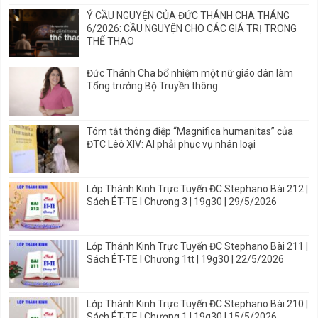
Ý CẦU NGUYỆN CỦA ĐỨC THÁNH CHA THÁNG
6/2026: CẦU NGUYỆN CHO CÁC GIÁ TRỊ TRONG
THỂ THAO
Đức Thánh Cha bổ nhiệm một nữ giáo dân làm
Tổng trưởng Bộ Truyền thông
Tóm tắt thông điệp “Magnifica humanitas” của
ĐTC Lêô XIV: AI phải phục vụ nhân loại
Lớp Thánh Kinh Trực Tuyến ĐC Stephano Bài 212 |
Sách ÉT-TE I Chương 3 | 19g30 | 29/5/2026
Lớp Thánh Kinh Trực Tuyến ĐC Stephano Bài 211 |
Sách ÉT-TE I Chương 1tt | 19g30 | 22/5/2026
Lớp Thánh Kinh Trực Tuyến ĐC Stephano Bài 210 |
Sách ÉT-TE I Chương 1 | 19g30 | 15/5/2026