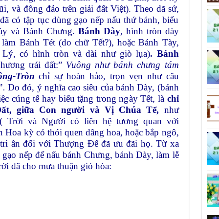
ũi, và đông đảo trên giải đất Việt). Theo dã sử,
đã có tập tục dùng gạo nếp nấu thứ bánh, biểu
Dày và Bánh Chưng.
Bánh Dày
, hình tròn dày
i làm Bánh Tét (do chữ Tết?), hoặc Bánh Tày,
ý, có hình tròn và dài như giò lụa)
. Bánh
hương trái đất:”
Vuông như bánh chưng tám
ông-Tròn
chỉ sự hoàn hảo, trọn vẹn như câu
”.
Do đó, ý nghĩa cao siêu của bánh Dày, (bánh
ệc cúng tế hay biếu tặng trong ngày Tết, là
chỉ
ất, giữa Con người và Vị Chúa Tể,
như
( Trời và Người có liên hệ tương quan với
ân Hoa kỳ có thói quen dâng hoa, hoặc bắp ngô,
g tri ân đối với Thượng Đế đã ưu đãi họ. Từ xa
g gạo nếp để nấu bánh Chưng, bánh Dày, làm lễ
rời đã cho mưa thuận gió hòa: