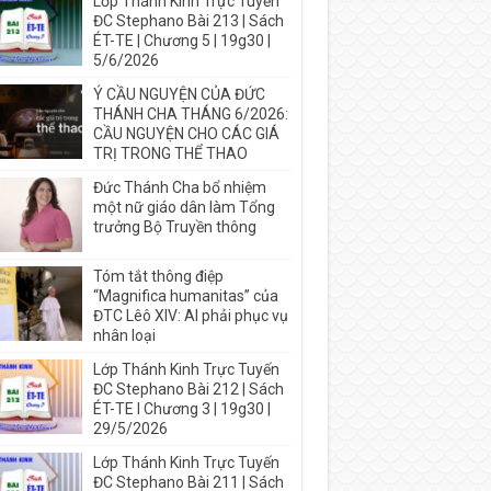
Lớp Thánh Kinh Trực Tuyến
ĐC Stephano Bài 213 | Sách
ÉT-TE | Chương 5 | 19g30 |
5/6/2026
Ý CẦU NGUYỆN CỦA ĐỨC
THÁNH CHA THÁNG 6/2026:
CẦU NGUYỆN CHO CÁC GIÁ
TRỊ TRONG THỂ THAO
Đức Thánh Cha bổ nhiệm
một nữ giáo dân làm Tổng
trưởng Bộ Truyền thông
Tóm tắt thông điệp
“Magnifica humanitas” của
ĐTC Lêô XIV: AI phải phục vụ
nhân loại
Lớp Thánh Kinh Trực Tuyến
ĐC Stephano Bài 212 | Sách
ÉT-TE I Chương 3 | 19g30 |
29/5/2026
Lớp Thánh Kinh Trực Tuyến
ĐC Stephano Bài 211 | Sách