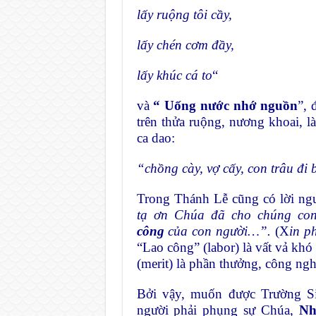
lấy ruộng tôi cầy,
lấy chén cơm đầy,
lấy khúc cá to
“
và
“ Uống nước nhớ nguồn
”, 
trên thửa ruộng, nương khoai, l
ca dao:
“chồng cày,
vợ cấy, con trâu đi
Trong Thánh Lễ cũng có lời ngu
tạ ơn Chúa đã cho chúng con
công
của con người…”.
(X
in p
“Lao công” (labor) là vất vả khó
(merit) là phần thưởng, công ngh
Bởi vậy, muốn được Trường S
người phải phụng sự Chúa,
Nh