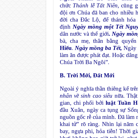
chức
Thánh lễ Tất Niên,
cũng gọ
đội ơn Chúa đã ban cho nhiều h
đời cha Đắc Lộ, để thánh hóa
định
Ngày mồng một Tết Ngu
dân nước và thế giới
.
Ngày mồng
bà, cha mẹ, thân bằng quyến
Hiếu
.
Ngày mồng ba Tết,
Ngày C
làm ăn được phát đạt. Hoặc dân
Chúa Trời Ba Ngôi”.
B. Trời Mới, Đất Mới
Ngoài ý nghĩa thần thiêng kể t
nhân về sinh cao siêu
nữa. Thật 
gian, chi phối bởi
luật Tuần 
đầu Xuân, ngày ca tụng sự Sống
nguồn gốc rễ của mình. Đã làm ng
khai tử” rõ ràng. Nhìn lại năm c
bay, ngựa phi, hỏa tiễn! Thời gi