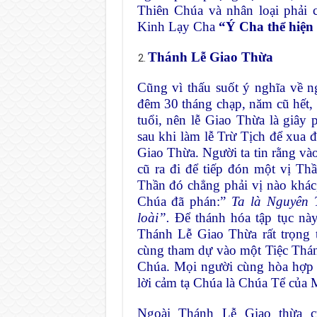
Thiên Chúa và nhân loại phải 
Kinh Lạy Cha
“Ý Cha thể hiện 
Thánh Lễ Giao Thừa
Cũng vì thấu suốt ý nghĩa về n
đêm 30 tháng chạp, năm cũ hết
tuổi, nên lễ Giao Thừa là giây 
sau khi làm lễ Trừ Tịch để xua đ
Giao Thừa. Người ta tin rằng và
cũ ra đi để tiếp đón một vị Th
Thần đó chẳng phải vị nào khác
Chúa đã phán:”
Ta là Nguyên 
loài”.
Để thánh hóa tập tục nà
Thánh Lễ Giao Thừa rất trọng 
cùng tham dự vào một Tiệc Thá
Chúa. Mọi người cùng hòa hợp v
lời cảm tạ Chúa là Chúa Tể của
Ngoài Thánh Lễ Giao thừa c