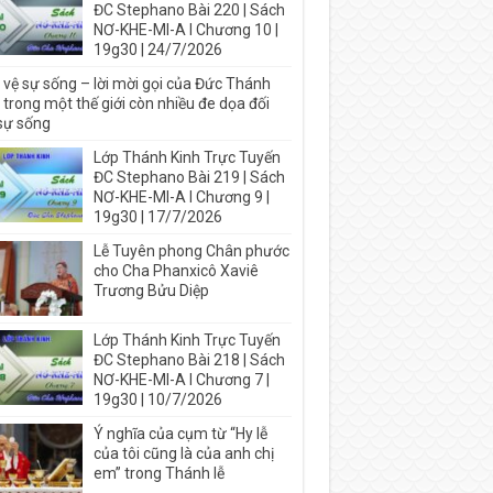
ĐC Stephano Bài 220 | Sách
NƠ-KHE-MI-A I Chương 10 |
19g30 | 24/7/2026
 vệ sự sống – lời mời gọi của Đức Thánh
trong một thế giới còn nhiều đe dọa đối
 sự sống
Lớp Thánh Kinh Trực Tuyến
ĐC Stephano Bài 219 | Sách
NƠ-KHE-MI-A I Chương 9 |
19g30 | 17/7/2026
Lễ Tuyên phong Chân phước
cho Cha Phanxicô Xaviê
Trương Bửu Diệp
Lớp Thánh Kinh Trực Tuyến
ĐC Stephano Bài 218 | Sách
NƠ-KHE-MI-A I Chương 7 |
19g30 | 10/7/2026
Ý nghĩa của cụm từ “Hy lễ
của tôi cũng là của anh chị
em” trong Thánh lễ