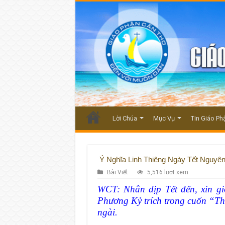
Lời Chúa
Mục Vụ
Tin Giáo Ph
Ý Nghĩa Linh Thiêng Ngày Tết Nguyê
Bài Viết
5,516 lượt xem
WCT: Nhân dịp Tết đến, xin gi
Phương Kỷ trích trong cuốn “T
ngài.