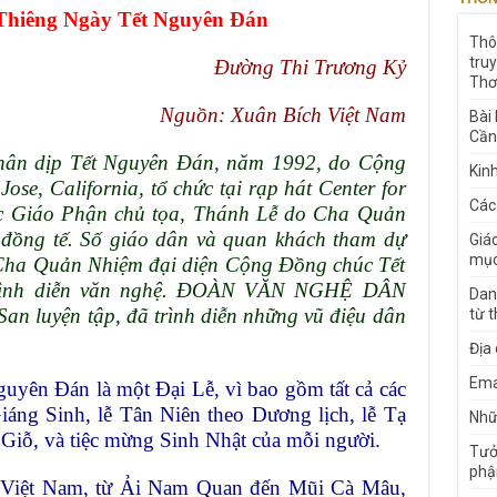
Thiêng Ngày Tết Nguyên Đán
Thô
tru
Đường Thi Trương Kỷ
Thơ
Nguồn: Xuân Bích Việt Nam
Bài
Cần
nhân dịp Tết Nguyên Đán, năm 1992, do Cộng
Kin
e, California, tổ chức tại rạp hát Center for
Các
c Giáo Phận chủ tọa, Thánh Lễ do Cha Quản
 đồng tế. Số giáo dân và quan khách tham dự
Giá
mục
Cha Quản Nhiệm đại diện Cộng Đồng chúc Tết
 trình diễn văn nghệ. ĐOÀN VĂN NGHỆ DÂN
Dan
n luyện tập, đã trình diễn những vũ điệu dân
từ 
Địa
Ema
guyên Đán là một Đại Lễ, vì bao gồm tất cả các
Giáng Sinh, lễ Tân Niên theo Dương lịch, lễ Tạ
Nhữn
 Giỗ, và tiệc mừng Sinh Nhật của mỗi người.
Tưở
phậ
n Việt Nam, từ Ải Nam Quan đến Mũi Cà Mâu,