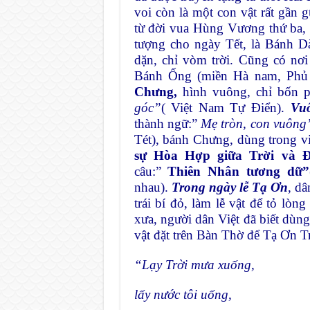
voi còn là một con vật rất gần g
từ đời vua Hùng Vương thứ ba, 
tượng cho ngày Tết, là Bánh 
dặn, chỉ vòm trời. Cũng có nơ
Bánh Ống (miền Hà nam, Phủ L
Chưng,
hình vuông, chỉ bốn p
góc”
( Việt Nam Tự Điển).
Vu
thành ngữ:”
Mẹ tròn, con vuông
Tét), bánh Chưng, dùng trong vi
sự Hòa Hợp giữa Trời và Đ
câu:”
Thiên Nhân tương dữ”
nhau).
Trong ngày lễ Tạ Ơn
, d
trái bí đỏ, làm lễ vật để tỏ lòn
xưa, người dân Việt đã biết dùn
vật đặt trên Bàn Thờ để Tạ Ơn T
“Lạy Trời mưa xuống,
lấy nước tôi uống,