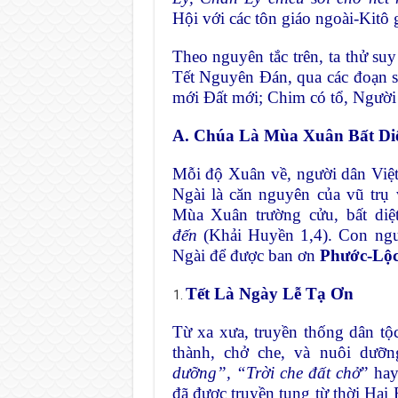
Hội với các tôn giáo ngoài-Kitô g
Theo nguyên tắc trên, ta thử suy
Tết Nguyên Đán, qua các đoạn s
mới Đất mới; Chim có tổ, Người 
A. Chúa Là Mùa Xuân Bất Di
Mỗi độ Xuân về, người dân Việ
Ngài là căn nguyên của vũ trụ
Mùa Xuân trường cửu, bất diệt
đến
(Khải Huyền 1,4). Con ngư
Ngài để được ban ơn
Phước-Lộ
Tết Là Ngày Lễ Tạ Ơn
Từ xa xưa, truyền thống dân t
thành, chở che, và nuôi dưỡ
dưỡng”, “Trời che đất chở
” ha
đã được truyền tụng từ thời Hai