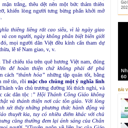
Giờ 
 mận trắng, thêu dệt nên một bức thảm thiên
202
 rỡ, khiến lòng người tưng bừng phấn khởi mở
.
ĩa thiêng liêng rất cao siêu, vì là ngày giao
và con người, ngày không phân biệt biên giới
ó, mọi người dân Việt đều kính cẩn tham dự
thừa, lễ tế Nam giao, v, v.
Thế chiếu tỏa trên quê hương Việt nam, đúng
đến để hoàn thiện chứ không phải để phá
Nh
m cách “
thánh hóa”
những tập quán tốt, bằng
60
n mê tín, rồi
mặc cho chúng một ý nghĩa linh
Thánh vẫn chủ trương đường lối thích nghi, và
BÀI V
c các dân tộc :
” Hội Thánh Công Giáo không
hật và thánh thiện nơi các tôn giáo. Với lòng
nh xét thấy những phương thức hành động và
áo thuyết kia, tuy có nhiều điểm khác với chủ
nhưng cũng thường đem lại ánh sáng của Chân
mọi người.
.”(Tuyên ngôn về liên lạc của Giáo