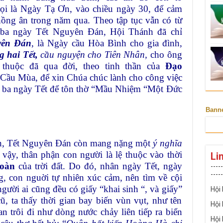
i là Ngày Tạ Ơn, vào chiều ngày 30, để cảm
ồng ân trong năm qua. Theo tập tục vẫn có từ
 ba ngày Tết Nguyên Đán, Hội Thánh đã chỉ
yên Đán
, là Ngày cầu Hòa Bình cho gia đình,
 hai Tết,
cầu nguyện cho Tiên Nhân,
cho ông
 thuộc đã qua đời, theo tinh thần của
Đạo
ầu Mùa, để xin Chúa chúc lành cho công việc
g ba ngày Tết để tôn thờ “Mầu Nhiệm “Một Đức
Bann
rên, Tết Nguyên Đán còn mang nặng một
ý nghĩa
vậy, thân phận con người là lệ thuộc vào thời
Li
Hoàn
của trời đất. Do đó, nhân ngày Tết, ngày
-----
-----
, con nguời tự nhiên xúc cảm, nên tìm về cội
ười ai cũng đều có giấy “khai sinh “, và giấy”
Hội
ũ, ta thấy thời gian bay biến vùn vụt, như tên
Hội
an trôi đi như dòng nước chảy liên tiếp ra biển
Hội