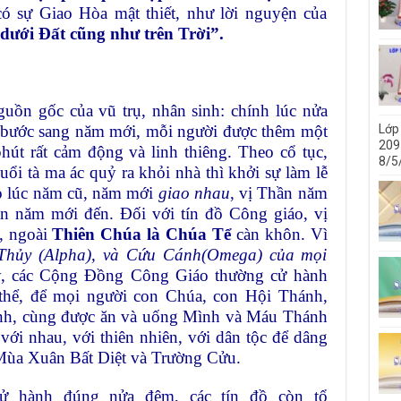
có sự Giao Hòa mật thiết, như lời nguyện của
dưới Đất cũng như trên Trời”.
guồn gốc của vũ trụ, nhân sinh: chính lúc nửa
Lớp
, bước sang năm mới, mỗi người được thêm một
209 
phút rất cảm động và linh thiêng. Theo cổ tục,
8/5
uổi tà ma ác quỷ ra khỏi nhà thì khởi sự làm lễ
o lúc năm cũ, năm mới
giao nhau
, vị Thần năm
ần năm mới đến. Đối với tín đồ Công giáo, vị
, ngoài
Thiên Chúa là Chúa Tể
càn khôn. Vì
Thủy (Alpha), và Cứu Cánh(Omega) của mọi
y, các Cộng Đồng Công Giáo thường cử hành
thể, để mọi người con Chúa, con Hội Thánh,
nh, cùng được ăn và uống Mình và Máu Thánh
ới nhau, với thiên nhiên, với dân tộc để dâng
 Mùa Xuân Bất Diệt và Trường Cửu.
ử hành đúng nửa đêm, các tín đồ còn tổ