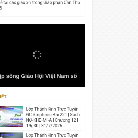
lễ tại các giáo xứ trong Giáo phận Cần Thơ
5
ịp sống Giáo Hội Việt Nam số
IẾT
Lớp Thánh Kinh Trực Tuyến
ĐC Stephano Bài 221 | Sách
NƠ-KHE-MI-A I Chương 12 |
19g30 | 31/7/2026
Lớp Thánh Kinh Trực Tuyến