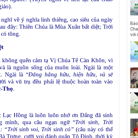
iáo).
 nghĩ về ý nghĩa linh thiêng, cao siêu của ngày
Bảo
au đây: Thiên Chúa là Mùa Xuân bất diệt; Trời
Cha 
có tông.
với
ệt
t không quên cảm tạ Vị Chúa Tể Càn Khôn, vì
 và là nguồn sống của muôn loài. Ngài là một
. Ngài là “
Đấng hằng hữu, hiện hữu, và sẽ
ời và vũ trụ đều phải lệ thuộc hoàn toàn vào
c-Thọ
.
ộc Lạc Hồng là luôn luôn nhớ ơn Đấng đã sinh
ng mình, qua câu ngạn ngữ “
Trời sinh, Trời
y
: “Trời sinh voi, Trời sinh cỏ”
(câu này có thể
 Bà Trưng, cưỡi voi đánh quân Tô Định, thời kỳ