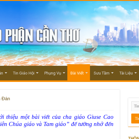
ận
Tin Giáo Hội
Phụng Vụ
Bài Viết
Sưu Tầm
Tài Liệu
n Đán
ới thiệu một bài viết của cha giáo Giuse Cao
hiên Chúa giáo và Tam giáo” để tưởng nhớ đến
THÔN