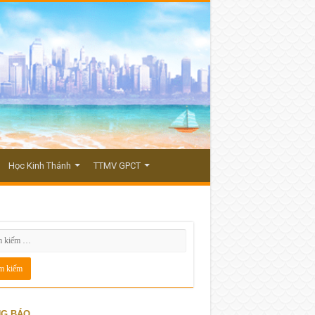
Học Kinh Thánh
TTMV GPCT
G BÁO