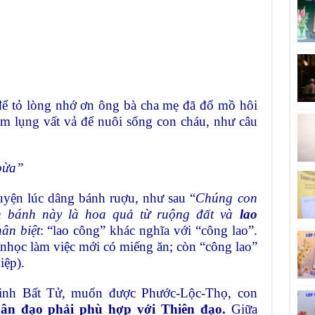
để tỏ lòng nhớ ơn ông bà cha mẹ đã đổ mồ hôi
àm lụng vất vả để nuôi sống con cháu, như câu
 bừa”
yện lúc dâng bánh ruợu, như sau “
Chúng con
 bánh này là hoa quả từ ruộng đất và
lao
hân biệt
: “lao công” khác nghĩa với “công lao”.
 nhọc làm việc mới có miếng ăn; còn “công lao”
iệp).
inh Bất Tử, muốn được Phước-Lộc-Thọ, con
ân đạo phải phù hợp với Thiên đạo.
Giữa