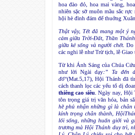
hoa đào đỏ, hoa mai vàng, hoa
nhiên sặc sỡ muôn mầu sắc rực
hội hè đình đám để thuởng Xuân
Thật vậy, Tết đã mang một ý ngh
cảm giữa Trời-Đất, Thần Thánh 
giữa kẻ sống và người chết.
Do đ
các nghi lễ như Trừ tịch, lễ Giao 
Từ khi Ánh Sáng của Chúa Cứu 
như lời Ngài dạy
:” Ta đến 
đổ
“(Mat.5,17), Hội Thánh đã tì
cách thanh lọc các yếu tố dị đoa
thiêng cao siêu
. Ngày nay, Hội 
tôn trọng giá trị văn hóa, bản sắ
hề phủ nhận những gì là chân t
kính trọng chân thành, HộiThá
lối sống, những huấn giới và gi
trương mà Hội Thánh duy trì, 
Lý, Chân Lý chiếu soi cho hết 