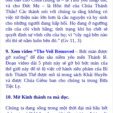
và cho Đức Mẹ – là Hôn thê của Chúa Thánh
Thần! Các thánh nói với chúng ta rằng không có
việc từ thiện nào lớn hơn là cầu nguyện và hy sinh
cho những người đang hấp hối. Họ đang ở ngưỡng
cửa của cõi vĩnh hằng; tình trạng khi họ chết sẽ
quyết định sự vĩnh cửu của họ; vì “cây ngả bên nào
rồi thì sẽ nằm luôn bên đó.” (Gv 11, 3)
9. Xem video
“
The
Veil Removed
– Bức màn được
gỡ xuống” để đào sâu niềm yêu mến Thánh lễ.
Đoạn video dài 5 phút này sẽ gỡ bỏ bức màn của
thế giới này để tỏ lộ việc cử hành siêu phàm của Bí
tích Thánh Thể được mô tả trong sách Khải Huyền
và được Chúa Giêsu ban cho chúng ta trong Bữa
Tiệc Ly.
10. Mở Kinh thánh ra mà đọc.
Chúng ta đang sống trong một thời đại mà hầu hết