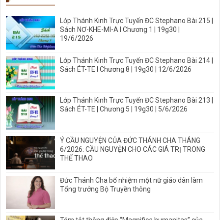
Lớp Thánh Kinh Trực Tuyến ĐC Stephano Bài 215 |
Sách NƠ-KHE-MI-A I Chương 1 | 19g30 |
19/6/2026
Lớp Thánh Kinh Trực Tuyến ĐC Stephano Bài 214 |
Sách ÉT-TE I Chương 8 | 19g30 | 12/6/2026
Lớp Thánh Kinh Trực Tuyến ĐC Stephano Bài 213 |
Sách ÉT-TE | Chương 5 | 19g30 | 5/6/2026
Ý CẦU NGUYỆN CỦA ĐỨC THÁNH CHA THÁNG
6/2026: CẦU NGUYỆN CHO CÁC GIÁ TRỊ TRONG
THỂ THAO
Đức Thánh Cha bổ nhiệm một nữ giáo dân làm
Tổng trưởng Bộ Truyền thông
Tóm tắt thông điệp “Magnifica humanitas” của