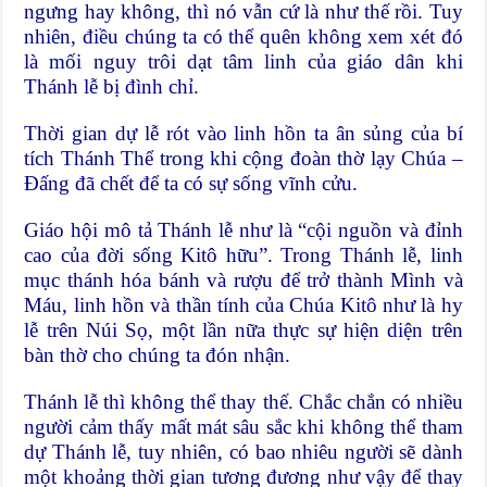
ngưng hay không, thì nó vẫn cứ là như thế rồi. Tuy
nhiên, điều chúng ta có thể quên không xem xét đó
là mối nguy trôi dạt tâm linh của giáo dân khi
Thánh lễ bị đình chỉ.
Thời gian dự lễ rót vào linh hồn ta ân sủng của bí
tích Thánh Thể trong khi cộng đoàn thờ lạy Chúa –
Đấng đã chết để ta có sự sống vĩnh cửu.
Giáo hội mô tả Thánh lễ như là “cội nguồn và đỉnh
cao của đời sống Kitô hữu”. Trong Thánh lễ, linh
mục thánh hóa bánh và rượu để trở thành Mình và
Máu, linh hồn và thần tính của Chúa Kitô như là hy
lễ trên Núi Sọ, một lần nữa thực sự hiện diện trên
bàn thờ cho chúng ta đón nhận.
Thánh lễ thì không thể thay thế. Chắc chắn có nhiều
người cảm thấy mất mát sâu sắc khi không thể tham
dự Thánh lễ, tuy nhiên, có bao nhiêu người sẽ dành
một khoảng thời gian tương đương như vậy để thay