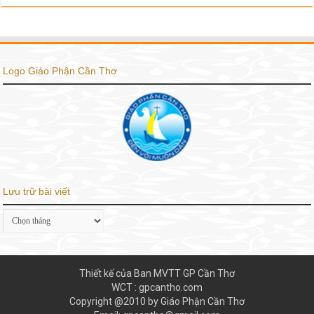
Logo Giáo Phận Cần Thơ
Lưu trữ bài viết
Lưu
trữ
bài
viết
Thiết kế của Ban MVTT GP Cần Thơ
WCT : gpcantho.com
Copyright @2010 by Giáo Phận Cần Thơ