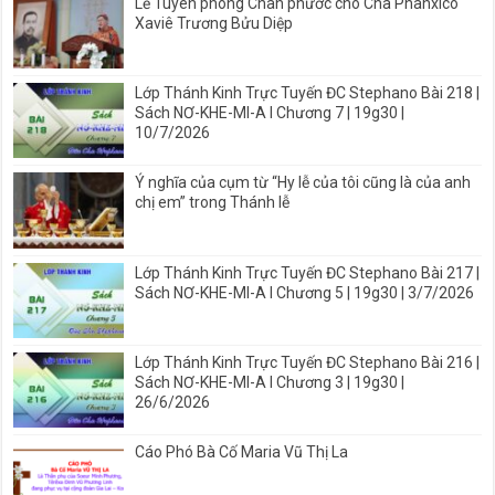
Lễ Tuyên phong Chân phước cho Cha Phanxicô
Xaviê Trương Bửu Diệp
Lớp Thánh Kinh Trực Tuyến ĐC Stephano Bài 218 |
Sách NƠ-KHE-MI-A I Chương 7 | 19g30 |
10/7/2026
Ý nghĩa của cụm từ “Hy lễ của tôi cũng là của anh
chị em” trong Thánh lễ
Lớp Thánh Kinh Trực Tuyến ĐC Stephano Bài 217 |
Sách NƠ-KHE-MI-A I Chương 5 | 19g30 | 3/7/2026
Lớp Thánh Kinh Trực Tuyến ĐC Stephano Bài 216 |
Sách NƠ-KHE-MI-A I Chương 3 | 19g30 |
26/6/2026
Cáo Phó Bà Cố Maria Vũ Thị La