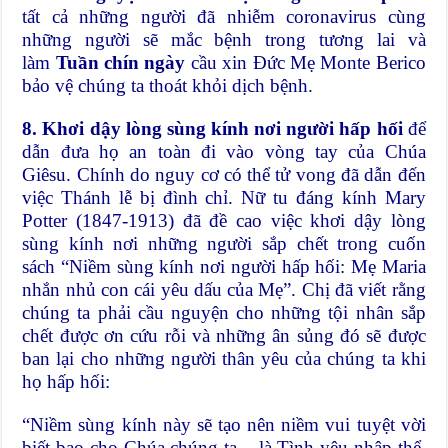
tất cả những người đã nhiễm coronavirus cùng
những người sẽ mắc bệnh trong tương lai và
làm
Tuần
chín ngày
cầu xin Đức Mẹ Monte Berico
bảo vệ chúng ta thoát khỏi dịch bệnh.
8. Khơi dậy lòng sùng kính nơi người hấp hối
để
dẫn đưa họ an toàn đi vào vòng tay của Chúa
Giêsu. Chính do nguy cơ có thể tử vong đã dẫn đến
việc Thánh lễ bị đình chỉ. Nữ tu đáng kính Mary
Potter (1847-1913) đã đề cao việc khơi dậy lòng
sùng kính nơi những người sắp chết trong cuốn
sách “Niềm sùng kính nơi người hấp hối: Mẹ Maria
nhắn nhủ con cái yêu dấu của Mẹ”. Chị đã viết rằng
chúng ta phải cầu nguyện cho những tội nhân sắp
chết được ơn cứu rỗi và những ân sủng đó sẽ được
ban lại cho những người thân yêu của chúng ta khi
họ hấp hối:
“Niềm sùng kính này sẽ tạo nên niềm vui tuyệt vời
biết bao cho Chúa chúng ta – là Tình yêu nhập thể,