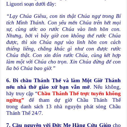
Liguori soạn dưới đây:
“Lạy Chúa Giêsu, con tin thật Chúa ngự trong Bí
tích Mình Thánh. Con yêu mến Chúa trên hết mọi
sự, cùng ước ao rước Chúa vào linh hồn con.
Nhưng, bởi vì bây giờ con không thể rước Chúa
được, thì xin Chúa ngự vào linh hồn con cách
thiêng liêng, chẳng khác gì như con được rước
Chúa thật. Con xin đón rước Chúa, cùng kết hợp
làm một với Chúa cho trọn. Xin Chúa đừng để con
lìa bỏ Chúa bao giờ.”
6. Đi chầu Thánh Thể và làm Một Giờ Thánh
nếu nhà thờ giáo xứ bạn vẫn mở
. Nếu không,
hãy truy cập “
Chầu Thánh Thể trực tuyến không
ngừng
”
để tham dự giờ Chầu Thánh Thể
trong danh sách 13 nhà nguyện phát sóng Chầu
Thánh Thể 24/7.
7. Cầu nguyện với
Đức Mẹ Hằng Cứu Giúp
cho