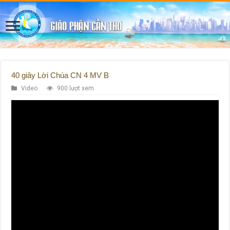
40 giây Lời Chúa CN 4 MV B
Video
900 lượt xem