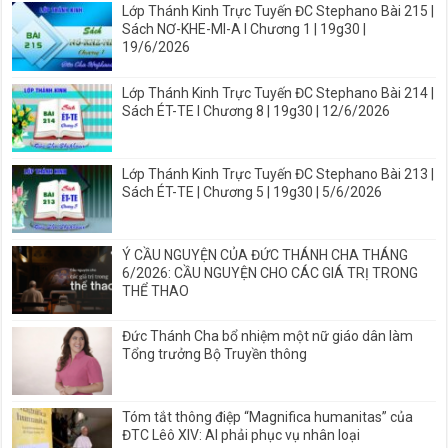
Lớp Thánh Kinh Trực Tuyến ĐC Stephano Bài 215 |
Sách NƠ-KHE-MI-A I Chương 1 | 19g30 |
19/6/2026
Lớp Thánh Kinh Trực Tuyến ĐC Stephano Bài 214 |
Sách ÉT-TE I Chương 8 | 19g30 | 12/6/2026
Lớp Thánh Kinh Trực Tuyến ĐC Stephano Bài 213 |
Sách ÉT-TE | Chương 5 | 19g30 | 5/6/2026
Ý CẦU NGUYỆN CỦA ĐỨC THÁNH CHA THÁNG
6/2026: CẦU NGUYỆN CHO CÁC GIÁ TRỊ TRONG
THỂ THAO
Đức Thánh Cha bổ nhiệm một nữ giáo dân làm
Tổng trưởng Bộ Truyền thông
Tóm tắt thông điệp “Magnifica humanitas” của
ĐTC Lêô XIV: AI phải phục vụ nhân loại