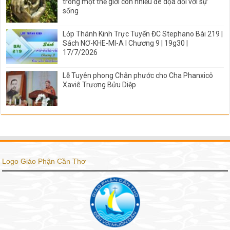
trong một thế giới còn nhiều đe dọa đối với sự
sống
Lớp Thánh Kinh Trực Tuyến ĐC Stephano Bài 219 |
Sách NƠ-KHE-MI-A I Chương 9 | 19g30 |
17/7/2026
Lễ Tuyên phong Chân phước cho Cha Phanxicô
Xaviê Trương Bửu Diệp
Logo Giáo Phận Cần Thơ