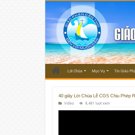
Lời Chúa
Mục Vụ
Tin Giáo Ph
40 giây Lời Chúa Lễ CGS Chịu Phép 
Video
8,481 lượt xem