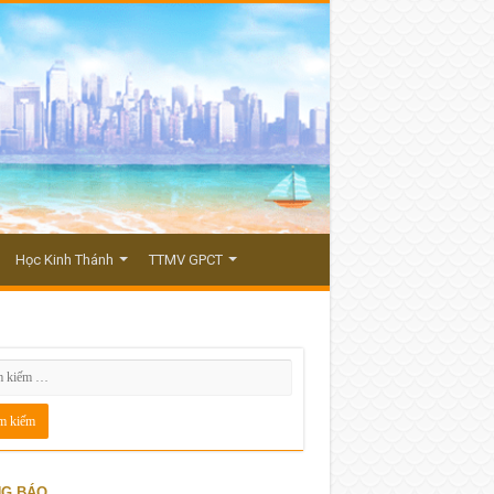
Học Kinh Thánh
TTMV GPCT
G BÁO