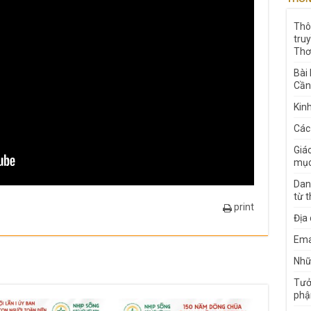
Thô
tru
Thơ
Bài
Cần
Kin
Các
Giá
mục
Dan
từ 
print
Địa
Ema
Nhữn
Tưở
phậ