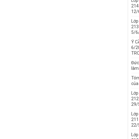
Lớp
214 
12/
Lớp
213 
5/6
Ý C
6/2
TRO
Đức
làm
Tóm
của 
Lớp
212 
29/
Lớp
211 
22/
Lớp