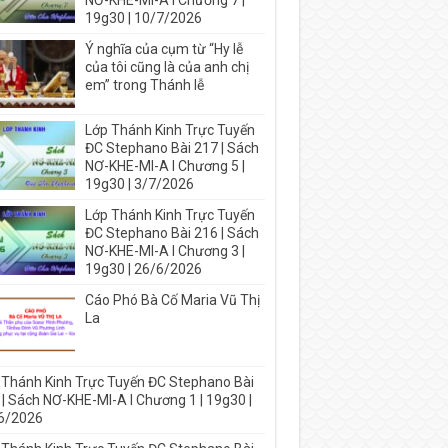
NƠ-KHE-MI-A I Chương 7 |
19g30 | 10/7/2026
Ý nghĩa của cụm từ “Hy lễ
của tôi cũng là của anh chị
em” trong Thánh lễ
Lớp Thánh Kinh Trực Tuyến
ĐC Stephano Bài 217 | Sách
NƠ-KHE-MI-A I Chương 5 |
19g30 | 3/7/2026
Lớp Thánh Kinh Trực Tuyến
ĐC Stephano Bài 216 | Sách
NƠ-KHE-MI-A I Chương 3 |
19g30 | 26/6/2026
Cáo Phó Bà Cố Maria Vũ Thị
La
 Thánh Kinh Trực Tuyến ĐC Stephano Bài
 | Sách NƠ-KHE-MI-A I Chương 1 | 19g30 |
6/2026