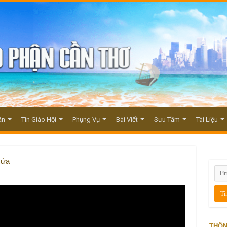
ận
Tin Giáo Hội
Phụng Vụ
Bài Viết
Sưu Tầm
Tài Liệu
Rửa
THÔN