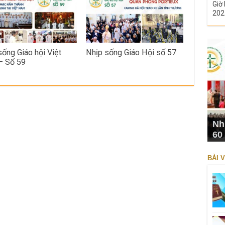
Giờ 
202
sống Giáo hội Việt
Nhịp sống Giáo Hội số 57
– Số 59
Nh
60
BÀI V