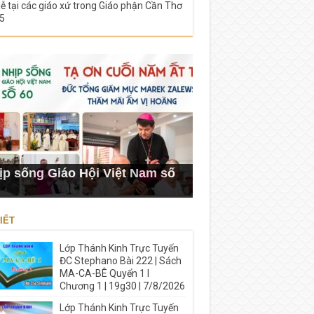
lễ tại các giáo xứ trong Giáo phận Cần Thơ
5
ịp sống Giáo Hội Việt Nam số
IẾT
Lớp Thánh Kinh Trực Tuyến
ĐC Stephano Bài 222 | Sách
MA-CA-BÊ Quyển 1 I
Chương 1 | 19g30 | 7/8/2026
Lớp Thánh Kinh Trực Tuyến