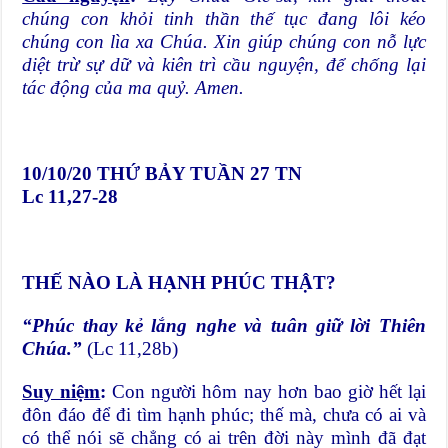
chúng con khỏi tinh thần thế tục đang lôi kéo
chúng con lìa xa Chúa. Xin giúp chúng con nỗ lực
diệt trừ sự dữ và kiên trì cầu nguyện, để chống lại
tác động của ma quỷ. Amen.
10/10/20
THỨ BẢY TUẦN 27 TN
Lc 11,27-28
THẾ NÀO LÀ HẠNH PHÚC THẬT?
“Phúc thay kẻ lắng nghe và tuân giữ lời Thiên
Chúa.”
(Lc 11,28b)
Suy niệm
:
Con người hôm nay hơn bao giờ hết lại
đôn đáo để đi tìm hạnh phúc; thế mà, chưa có ai và
có thể nói sẽ chẳng có ai trên đời này mình đã đạt