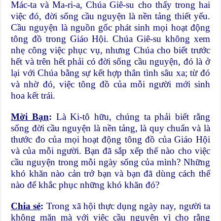
Mác-ta và Ma-ri-a, Chúa Giê-su cho thấy trong hai
việc đó, đời sống cầu nguyện là nền tảng thiết yếu.
Cầu nguyện là nguồn gốc phát sinh mọi hoạt động
tông đồ trong Giáo Hội. Chúa Giê-su không xem
nhẹ công việc phục vụ, nhưng Chúa cho biết trước
hết và trên hết phải có đời sống cầu nguyện, đó là ở
lại với Chúa bằng sự kết hợp thân tình sâu xa; từ đó
và nhờ đó, việc tông đồ của mỗi người mới sinh
hoa kết trái.
Mời Bạn
:
Là Ki-tô hữu, chúng ta phải biết rằng
sống đời cầu nguyện là nền tảng, là quy chuẩn và là
thước đo của mọi hoạt động tông đồ của Giáo Hội
và của mỗi người. Bạn đã sắp xếp thế nào cho việc
cầu nguyện trong mỗi ngày sống của mình? Những
khó khăn nào cản trở bạn và bạn đã dùng cách thế
nào để khắc phục những khó khăn đó?
Chia sẻ
:
Trong xã hội thực dụng ngày nay, người ta
không mặn mà với việc cầu nguyện vì cho rằng