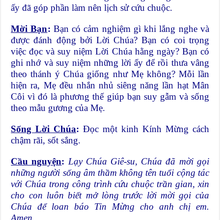
ấy đã góp phần làm nên lịch sử cứu chuộc.
Mời Bạn
:
Bạn có cảm nghiệm gì khi lắng nghe và
được đánh động bởi Lời Chúa? Bạn có coi trọng
việc đọc và suy niệm Lời Chúa hằng ngày? Bạn có
ghi nhớ và suy niệm những lời ấy để rồi thưa vâng
theo thánh ý Chúa giống như Mẹ không? Mỗi lần
hiện ra, Mẹ đều nhắn nhủ siêng năng lần hạt Mân
Côi vì đó là phương thế giúp bạn suy gẫm và sống
theo mẫu gương của Mẹ.
Sống Lời Chúa
:
Đọc một kinh Kính Mừng cách
chậm rãi, sốt sắng.
Cầu nguyện
:
Lạy Chúa Giê-su, Chúa đã mời gọi
những người sống âm thầm không tên tuổi cộng tác
với Chúa trong công trình cứu chuộc trần gian, xin
cho con luôn biết mở lòng trước lời mời gọi của
Chúa để loan báo Tin Mừng cho anh chị em.
Amen.