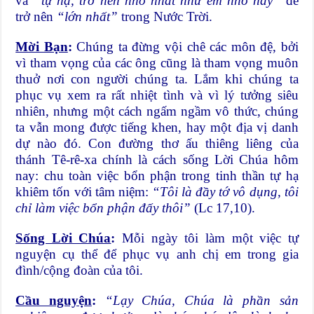
và
“tự hạ, trở nên nhỏ nhất như em nhỏ này”
để
trở nên
“lớn nhất”
trong Nước Trời.
Mời Bạn
:
Chúng ta đừng vội chê các môn đệ, bởi
vì tham vọng của các ông cũng là tham vọng muôn
thuở nơi con người chúng ta. Lắm khi chúng ta
phục vụ xem ra rất nhiệt tình và vì lý tưởng siêu
nhiên, nhưng một cách ngấm ngầm vô thức, chúng
ta vẫn mong được tiếng khen, hay một địa vị danh
dự nào đó. Con đường thơ ấu thiêng liêng của
thánh Tê-rê-xa chính là cách sống Lời Chúa hôm
nay: chu toàn việc bổn phận trong tinh thần tự hạ
khiêm tốn với tâm niệm:
“Tôi là đầy tớ vô dụng, tôi
chỉ làm việc bổn phận đấy thôi”
(Lc 17,10).
Sống Lời Chúa
:
Mỗi ngày tôi làm một việc tự
nguyện cụ thể để phục vụ anh chị em trong gia
đình/cộng đoàn của tôi.
Cầu nguyện
:
“
Lạy Chúa, Chúa là phần sản