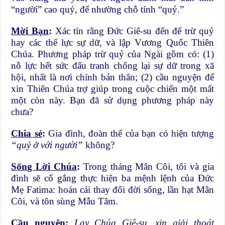
“người” cao quý, để nhường chỗ tính “quỷ.”
Mời Bạn
:
Xác tín rằng Đức Giê-su đến để trừ quỷ
hay các thế lực sự dữ, và lập Vương Quốc Thiên
Chúa. Phương pháp trừ quỷ của Ngài gồm có: (1)
nỗ lực hết sức đấu tranh chống lại sự dữ trong xã
hội, nhất là nơi chính bản thân; (2) cầu nguyện để
xin Thiên Chúa trợ giúp trong cuộc chiến một mất
một còn này. Bạn đã sử dụng phương pháp này
chưa?
Chia sẻ
:
Gia đình, đoàn thể của bạn có hiện tượng
“quỷ ở với người”
không?
Sống Lời Chúa
:
Trong tháng Mân Côi, tôi và gia
đình sẽ cố gắng thực hiện ba mệnh lệnh của Đức
Mẹ Fatima: hoán cải thay đổi đời sống, lần hạt Mân
Côi, và tôn sùng Mẫu Tâm.
Cầu nguyện
:
Lạy Chúa Giê-su, xin giải thoát