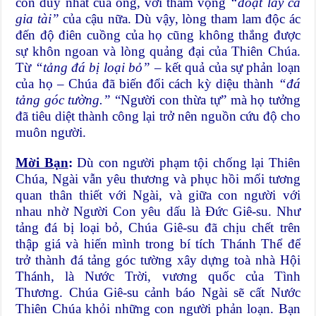
con duy nhất của ông, với tham vọng
“đoạt lấy cả
gia tài”
của cậu nữa. Dù vậy, lòng tham lam độc ác
đến độ điên cuồng của họ cũng không thắng được
sự khôn ngoan và lòng quảng đại của Thiên Chúa.
Từ
“tảng đá bị loại bỏ”
– kết quả của sự phản loạn
của họ – Chúa đã biến đổi cách kỳ diệu thành
“đá
tảng góc tường.”
“Người con thừa tự” mà họ tưởng
đã tiêu diệt thành công lại trở nên nguồn cứu độ cho
muôn người.
Mời Bạn
:
Dù con người phạm tội chống lại Thiên
Chúa, Ngài vẫn yêu thương và phục hồi mối tương
quan thân thiết với Ngài, và giữa con người với
nhau nhờ Người Con yêu dấu là Đức Giê-su. Như
tảng đá bị loại bỏ, Chúa Giê-su đã chịu chết trên
thập giá và hiến mình trong bí tích Thánh Thể để
trở thành đá tảng góc tường xây dựng toà nhà Hội
Thánh, là Nước Trời, vương quốc của Tình
Thương. Chúa Giê-su cảnh báo Ngài sẽ cất Nước
Thiên Chúa khỏi những con người phản loạn. Bạn