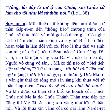
“Vâng, tôi đây là nữ tỳ của Chúa, xin Chúa cứ
làm cho tôi như lời sứ thần nói.”
(Lc 1,38)
Suy niệm
:
Một thiếu nữ không tên tuổi được sứ
thần Gáp-ri-en đến “thông báo” chương trình của
Chúa sẽ thực hiện và mời gọi cô tham gia. Cô nghe
cách chăm chú, thành kính và suy tư. Biết bao điều
hoàn toàn lạ lẫm đối với cô. Nào là thụ thai và sinh
con trai; nào là đặt tên Giê-su; nào là Con Đấng Tối
Cao; nào là ngai vàng vua Đa-vít; nào là triều đại
Người vô cùng vô tận… Mà cô thì nào có
“biết đến
việc vợ chồng”
? Từ tâm trạng
“rất bối rối”
đến chỗ
ngỡ ngàng trước lời mời gọi phi thường, Đức Ma-ri-
a vẫn giữ thái độ rộng mở sẵn sàng khi thưa với sứ
thần Gáp-ri-en:
“Việc ấy sẽ xảy ra như thế nào?”
Và khi được sứ thần cho biết kế hoạch của Thiên
Chúa nơi Mẹ là do Chúa Thánh Thần trực tiếp tác
động thì Mẹ đã sẵn lòng xin vâng như lời sứ thần
nói. Và lời thưa xin vâng của cô gái làng Na-da-rét