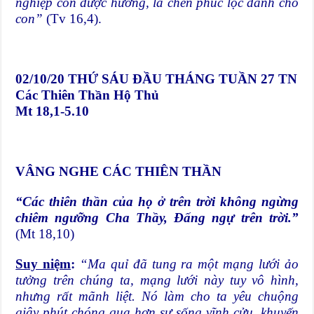
nghiệp con được hưởng, là chén phúc lộc dành cho
con”
(Tv 16,4).
02/10/20
THỨ SÁU ĐẦU THÁNG TUẦN 27 TN
Các Thiên Thần Hộ Thủ
Mt 18,1-5.10
VÂNG NGHE CÁC THIÊN THẦN
“Các thiên thần của họ ở trên trời không ngừng
chiêm ngưỡng Cha Thầy, Đấng ngự trên trời.”
(Mt 18,10)
Suy niệm
:
“Ma quỉ đã tung ra một mạng lưới ảo
tưởng trên chúng ta, mạng lưới này tuy vô hình,
nhưng rất mãnh liệt. Nó làm cho ta yêu chuộng
giây phút chóng qua hơn sự sống vĩnh cửu, khuyến