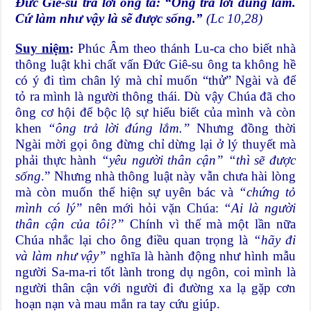
Đức Giê-su trả lời ông ta: “Ông trả lời đúng lắm.
Cứ làm như vậy là sẽ được sống.”
(Lc 10,28)
Suy niệm
:
Phúc Âm theo thánh Lu-ca cho biết nhà
thông luật khi chất vấn Đức Giê-su ông ta không hề
có ý đi tìm chân lý mà chỉ muốn “thử” Ngài và để
tỏ ra mình là người thông thái. Dù vậy Chúa đã cho
ông cơ hội để bộc lộ sự hiểu biết của mình và còn
khen
“ông trả lời đúng lắm.”
Nhưng đồng thời
Ngài mời gọi ông đừng chỉ dừng lại ở lý thuyết mà
phải thực hành
“yêu người thân cận”
“thì sẽ được
sống
.” Nhưng nhà thông luật này vẫn chưa hài lòng
mà còn muốn thể hiện sự uyên bác và
“chứng tỏ
mình có lý”
nên mới hỏi vặn Chúa:
“Ai là người
thân cận của tôi?”
Chính vì thế mà một lần nữa
Chúa nhắc lại cho ông điều quan trọng là
“hãy đi
và làm như vậy”
nghĩa là hành động như hình mẫu
người Sa-ma-ri tốt lành trong dụ ngôn, coi mình là
người thân cận với người đi đường xa lạ gặp cơn
hoạn nạn và mau mắn ra tay cứu giúp.