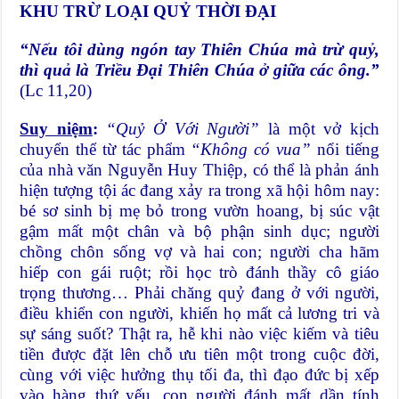
KHU TRỪ LOẠI QUỶ THỜI ĐẠI
“Nếu tôi dùng ngón tay Thiên Chúa mà trừ quỷ,
thì quả là Triều Đại Thiên Chúa ở giữa các ông.”
(Lc 11,20)
Suy niệm
:
“Quỷ Ở Với Người”
là một vở kịch
chuyển thể từ tác phẩm
“Không có vua”
nổi tiếng
của nhà văn Nguyễn Huy Thiệp, có thể là phản ánh
hiện tượng tội ác đang xảy ra trong xã hội hôm nay:
bé sơ sinh bị mẹ bỏ trong vườn hoang, bị súc vật
gậm mất một chân và bộ phận sinh dục; người
chồng chôn sống vợ và hai con; người cha hãm
hiếp con gái ruột; rồi học trò đánh thầy cô giáo
trọng thương… Phải chăng quỷ đang ở với người,
điều khiển con người, khiến họ mất cả lương tri và
sự sáng suốt? Thật ra, hễ khi nào việc kiếm và tiêu
tiền được đặt lên chỗ ưu tiên một trong cuộc đời,
cùng với việc hưởng thụ tối đa, thì đạo đức bị xếp
vào hàng thứ yếu, con người đánh mất dần tính