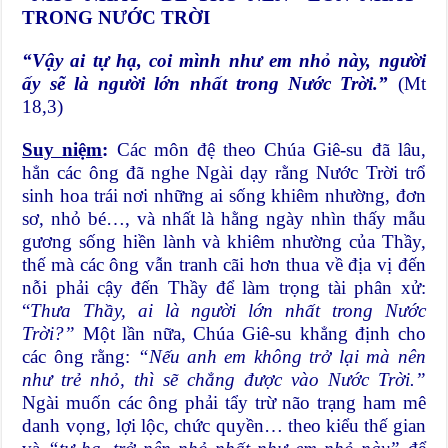
TRONG NƯỚC TRỜI
“
Vậy ai tự hạ, coi mình như em nhỏ này, người
ấy sẽ là người lớn nhất trong Nước Trời.
”
(Mt
18,3)
Suy niệm
:
Các môn đệ theo Chúa Giê-su đã lâu,
hẳn các ông đã nghe Ngài dạy rằng Nước Trời trổ
sinh hoa trái nơi những ai sống khiêm nhường, đơn
sơ, nhỏ bé…, và nhất là hằng ngày nhìn thấy mẫu
gương sống hiền lành và khiêm nhường của Thầy,
thế mà các ông vẫn tranh cãi hơn thua về địa vị đến
nỗi phải cậy đến Thầy để làm trọng tài phân xử:
“
Thưa Thầy, ai là người lớn nhất trong Nước
Trời?”
Một lần nữa, Chúa Giê-su khẳng định cho
các ông rằng:
“Nếu anh em không trở lại mà nên
như trẻ nhỏ, thì sẽ chẳng được vào Nước Trời.”
Ngài muốn các ông phải tẩy trừ não trạng ham mê
danh vọng, lợi lộc, chức quyền… theo kiểu thế gian