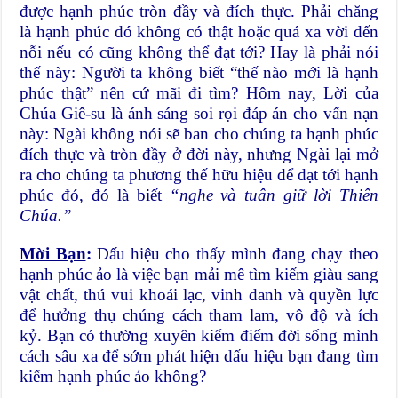
được hạnh phúc tròn đầy và đích thực. Phải chăng
là hạnh phúc đó không có thật hoặc quá xa vời đến
nỗi nếu có cũng không thể đạt tới? Hay là phải nói
thế này: Người ta không biết “thế nào mới là hạnh
phúc thật” nên cứ mãi đi tìm? Hôm nay, Lời của
Chúa Giê-su là ánh sáng soi rọi đáp án cho vấn nạn
này: Ngài không nói sẽ ban cho chúng ta hạnh phúc
đích thực và tròn đầy ở đời này, nhưng Ngài lại mở
ra cho chúng ta phương thế hữu hiệu để đạt tới hạnh
phúc đó, đó là biết
“nghe và tuân giữ lời Thiên
Chúa.”
Mời Bạn
:
Dấu hiệu cho thấy mình đang chạy theo
hạnh phúc ảo là việc bạn mải mê tìm kiếm giàu sang
vật chất, thú vui khoái lạc, vinh danh và quyền lực
để hưởng thụ chúng cách tham lam, vô độ và ích
kỷ. Bạn có thường xuyên kiểm điểm đời sống mình
cách sâu xa để sớm phát hiện dấu hiệu bạn đang tìm
kiếm hạnh phúc ảo không?