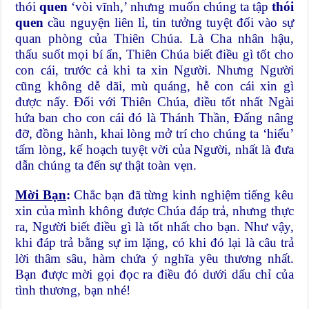
thói
quen
‘vòi vĩnh,’ nhưng muốn chúng ta tập
thói
quen
cầu nguyện liên lỉ, tin tưởng tuyệt đối vào sự
quan phòng của Thiên Chúa. Là Cha nhân hậu,
thấu suốt mọi bí ẩn, Thiên Chúa biết điều gì tốt cho
con cái, trước cả khi ta xin Người. Nhưng Người
cũng không dễ dãi, mù quáng, hễ con cái xin gì
được nấy. Đối với Thiên Chúa, điều tốt nhất Ngài
hứa ban cho con cái đó là Thánh Thần, Đấng nâng
đỡ, đồng hành, khai lòng mở trí cho chúng ta ‘hiểu’
tấm lòng, kế hoạch tuyệt vời của Người, nhất là đưa
dẫn chúng ta đến sự thật toàn vẹn.
Mời Bạn
:
Chắc bạn đã từng kinh nghiệm tiếng kêu
xin của mình không được Chúa đáp trả, nhưng thực
ra, Người biết điều gì là tốt nhất cho bạn. Như vậy,
khi đáp trả bằng sự im lặng, có khi đó lại là câu trả
lời thâm sâu, hàm chứa ý nghĩa yêu thương nhất.
Bạn được mời gọi đọc ra điều đó dưới dấu chỉ của
tình thương, bạn nhé!