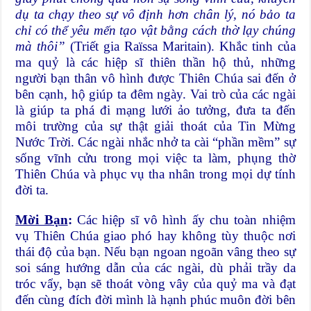
dụ ta chạy theo sự vô định hơn chân lý, nó bảo ta
chỉ có thể yêu mến tạo vật bằng cách thờ lạy chúng
mà thôi”
(Triết gia Raïssa Maritain). Khắc tinh của
ma quỷ là các hiệp sĩ thiên thần hộ thủ, những
người bạn thân vô hình được Thiên Chúa sai đến ở
bên cạnh, hộ giúp ta đêm ngày. Vai trò của các ngài
là giúp ta phá đi mạng lưới ảo tưởng, đưa ta đến
môi trường của sự thật giải thoát của Tin Mừng
Nước Trời. Các ngài nhắc nhở ta cài “phần mềm” sự
sống vĩnh cửu trong mọi việc ta làm, phụng thờ
Thiên Chúa và phục vụ tha nhân trong mọi dự tính
đời ta.
Mời Bạn
:
Các hiệp sĩ vô hình ấy chu toàn nhiệm
vụ Thiên Chúa giao phó hay không tùy thuộc nơi
thái độ của bạn. Nếu bạn ngoan ngoãn vâng theo sự
soi sáng hướng dẫn của các ngài, dù phải trầy da
tróc vẩy, bạn sẽ thoát vòng vây của quỷ ma và đạt
đến cùng đích đời mình là hạnh phúc muôn đời bên