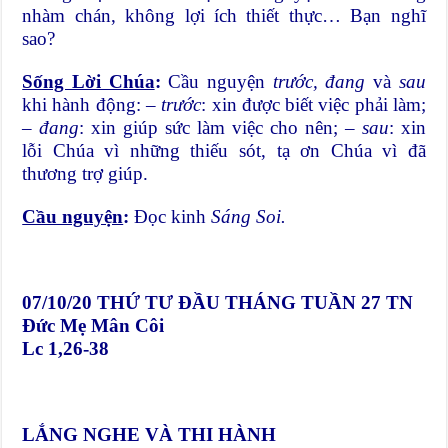
nhàm chán, không lợi ích thiết thực… Bạn nghĩ
sao?
Sống Lời Chúa
:
Cầu nguyện
trước, đang
và
sau
khi hành động: –
trước
: xin được biết việc phải làm;
–
đang
: xin giúp sức làm việc cho nên; –
sau
: xin
lỗi Chúa vì những thiếu sót, tạ ơn Chúa vì đã
thương trợ giúp.
Cầu nguyện
:
Đọc kinh
Sáng Soi.
07/10/20
THỨ TƯ ĐẦU THÁNG TUẦN 27 TN
Đức Mẹ Mân Côi
Lc 1,26-38
LẮNG NGHE VÀ THI HÀNH