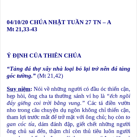
04/10/20
CHÚA NHẬT TUẦN 27 TN – A
Mt 21,33-43
Ý ĐỊNH CỦA THIÊN CHÚA
“Tảng đá thợ xây nhà loại bỏ lại trở nên đá tảng
góc tường.”
(Mt 21,42)
Suy niệm
:
Nói về những người có đầu óc thiển cận,
hẹp hòi, ông cha ta thường sánh ví họ là
“ếch ngồi
đáy giếng coi trời bằng vung.”
Các tá điền vườn
nho trong câu chuyện dụ ngôn không chỉ thiển cận,
tham lợi trước mắt để trở mặt với ông chủ; họ còn
to
gan cóc tía
, dám đánh đập, giết chết những người
ông chủ sai đến, thậm chí còn thủ tiêu luôn người