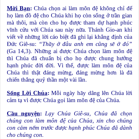
Mời Bạn
:
Chúa chọn ai làm môn đệ không chỉ để
họ làm đồ đệ cho Chúa khi họ còn sống ở trần gian
mà thôi, mà còn cho họ được tham dự hạnh phúc
vĩnh cửu với Chúa sau này nữa. Thánh Gio-an khi
viết về những lời cáo biệt đã ghi lại khẳng định của
Đức Giê-su:
“Thầy ở đâu anh em cũng sẽ ở đó”
(Ga 14,3). Những ai được Chúa chọn làm môn đệ
thì Chúa đã chuẩn bị cho họ được chung hưởng
hạnh phúc đời đời. Vì thế, được làm môn đệ của
Chúa thì thật đáng mừng, đáng mừng hơn là đã
chiến thắng quỷ thần một vài lần.
Sống Lời Chúa
:
Mỗi ngày hãy dâng lên Chúa lời
cảm tạ vì được Chúa gọi làm môn đệ của Chúa.
Cầu nguyện
:
Lạy Chúa Giê-su, Chúa đã chọn
chúng con làm môn đệ của Chúa, xin cho chúng
con cảm nếm trước được hạnh phúc Chúa đã dành
cho chúng con.