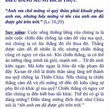
ĐIỀU ĐÁNG MỪNG ĐÍCH THỰC
“Anh em chớ mừng vì quỷ thần phải khuất phục
anh em, nhưng hãy mừng vì tên của anh em đã
được ghi trên trời.”
(Lc 10,20)
Suy niệm
:
Cuộc sống thiêng liêng của chúng ta là
một cuộc chiến đấu chống lại cám dỗ của ma quỷ,
mà chúng ta có lúc thắng đó rồi thua đó. Thắng
được cám dỗ dĩ nhiên là tốt; nhưng chiến thắng
cũng có nguy cơ của nó. Khi chiến thắng, ta có thể
ảo tưởng rằng mình tài giỏi, mạnh mẽ… Từ đó sinh
kiêu ngạo. Mà kiêu ngạo là hòn đá vấp phạm đã
đẩy Xa-tan từ chỗ là thiên thần sáng láng trở thành
ma quỷ chống lại Thiên Chúa. Nếu chúng ta chiến
thắng cám dỗ và rồi mừng rỡ đến độ kiêu căng tự
phụ thì có khác gì ma quỷ? Chiến thắng có nguy cơ
dẫn chúng ta đến biết bao tội khác. Thế thì có gì là
đáng mừng? Điều đáng mừng đích thực như Chúa
nói là
“tên anh em đã được ghi trên trời.”